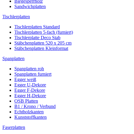
Biegesperrholz
Sandwichplatten
Tischlerplatten
Tischlerplatten Standard
Tischlerplatten 5-fach (furniert)
Tischlerplatte Deco Stab
Stäbchenplatten 520 x 205 cm
Stäbchenplatten Kleinformat
Spanplatten
Spanplatten roh
Spanplatten furniert
Egger weiß
Egger U-Dekore
Egger F-Dekore
Egger H-Dekore
OSB Platten
B1 / Krono / Verbund
Echtholzkanten
Kunststoffkanten
Faserplatten