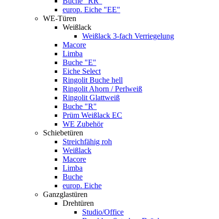
Buche "RR"
europ. Eiche "EE"
WE-Türen
Weißlack
Weißlack 3-fach Verriegelung
Macore
Limba
Buche "E"
Eiche Select
Ringolit Buche hell
Ringolit Ahorn / Perlweiß
Ringolit Glattweiß
Buche "R"
Prüm Weißlack EC
WE Zubehör
Schiebetüren
Streichfähig roh
Weißlack
Macore
Limba
Buche
europ. Eiche
Ganzglastüren
Drehtüren
Studio/Office