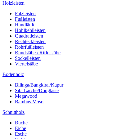
Holzleisten
Falzleisten
Fußleisten
Handläufe
Hohlkehlleisten
Quadratleisten
Rechteckleisten
Rohrfußleisten
Rundstäbe / Riffelstäbe
Sockelleisten
Viertelstäbe
Bodenholz
Bilinga/Bangkirai/Kapur
Sib. Lärche/Douglasie
Megawood
Bambus Moso
Schnittholz
Buche
Eiche
Esche