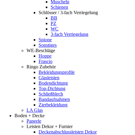
Muscheln
Schienen
Schlösser / 3-fach Verriegelung
BB
PZ
WC
3-fach Verriegelung
Spione
Sonstiges
WE-Beschläge
Hoppe
Frascio
Ringo Zubehör
Bekleidungsprofile
Glasleisten
Bodendichtung
Top-Dichtung
Schließblech
Bandaufnahmen
Zierbekleidung
LA Glas
Boden + Decke
Paneele
Leisten Dekor + Furnier
Deckenabschlussleisten Dekor