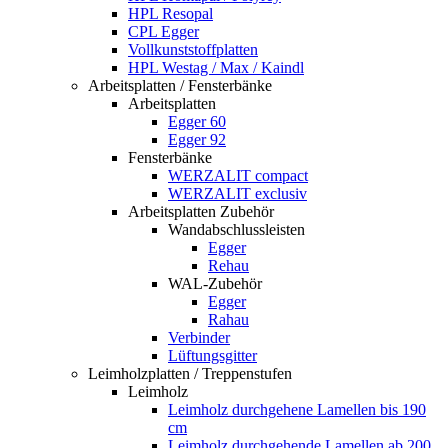
HPL Resopal
CPL Egger
Vollkunststoffplatten
HPL Westag / Max / Kaindl
Arbeitsplatten / Fensterbänke
Arbeitsplatten
Egger 60
Egger 92
Fensterbänke
WERZALIT compact
WERZALIT exclusiv
Arbeitsplatten Zubehör
Wandabschlussleisten
Egger
Rehau
WAL-Zubehör
Egger
Rahau
Verbinder
Lüftungsgitter
Leimholzplatten / Treppenstufen
Leimholz
Leimholz durchgehene Lamellen bis 190
cm
Leimholz durchgehende Lamellen ab 200