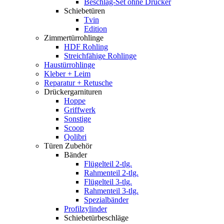
Beschlag-Set ohne Drücker
Schiebetüren
Tvin
Edition
Zimmertürrohlinge
HDF Rohling
Streichfähige Rohlinge
Haustürrohlinge
Kleber + Leim
Reparatur + Retusche
Drückergarnituren
Hoppe
Griffwerk
Sonstige
Scoop
Qolibri
Türen Zubehör
Bänder
Flügelteil 2-tlg.
Rahmenteil 2-tlg.
Flügelteil 3-tlg.
Rahmenteil 3-tlg.
Spezialbänder
Profilzylinder
Schiebetürbeschläge