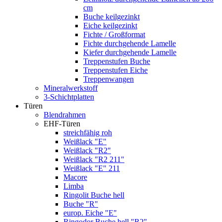
cm
Buche keilgezinkt
Eiche keilgezinkt
Fichte / Großformat
Fichte durchgehende Lamelle
Kiefer durchgehende Lamelle
Treppenstufen Buche
Treppenstufen Eiche
Treppenwangen
Mineralwerkstoff
3-Schichtplatten
Türen
Blendrahmen
EHF-Türen
streichfähig roh
Weißlack "E"
Weißlack "R2"
Weißlack "R2 211"
Weißlack "E" 211
Macore
Limba
Ringolit Buche hell
Buche "R"
europ. Eiche "E"
Ringodor Buche hell "R2"