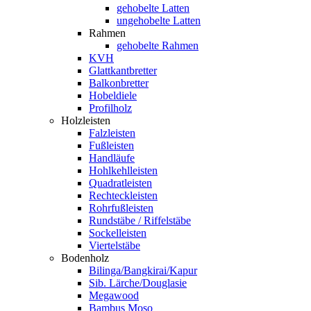
gehobelte Latten
ungehobelte Latten
Rahmen
gehobelte Rahmen
KVH
Glattkantbretter
Balkonbretter
Hobeldiele
Profilholz
Holzleisten
Falzleisten
Fußleisten
Handläufe
Hohlkehlleisten
Quadratleisten
Rechteckleisten
Rohrfußleisten
Rundstäbe / Riffelstäbe
Sockelleisten
Viertelstäbe
Bodenholz
Bilinga/Bangkirai/Kapur
Sib. Lärche/Douglasie
Megawood
Bambus Moso