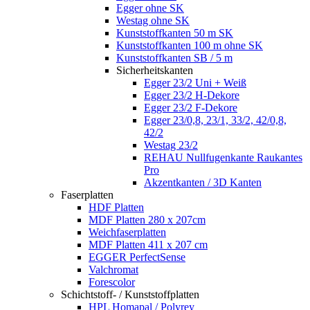
Egger ohne SK
Westag ohne SK
Kunststoffkanten 50 m SK
Kunststoffkanten 100 m ohne SK
Kunststoffkanten SB / 5 m
Sicherheitskanten
Egger 23/2 Uni + Weiß
Egger 23/2 H-Dekore
Egger 23/2 F-Dekore
Egger 23/0,8, 23/1, 33/2, 42/0,8,
42/2
Westag 23/2
REHAU Nullfugenkante Raukantes
Pro
Akzentkanten / 3D Kanten
Faserplatten
HDF Platten
MDF Platten 280 x 207cm
Weichfaserplatten
MDF Platten 411 x 207 cm
EGGER PerfectSense
Valchromat
Forescolor
Schichtstoff- / Kunststoffplatten
HPL Homapal / Polyrey