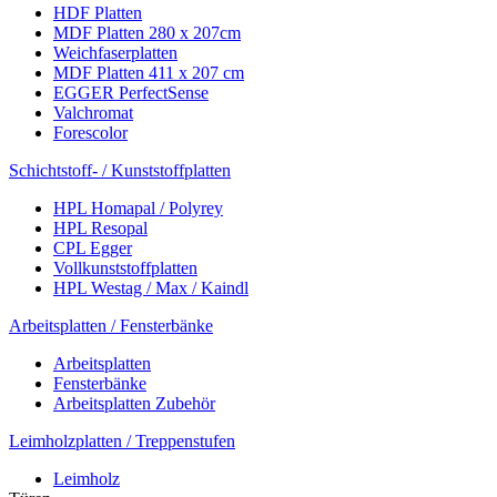
HDF Platten
MDF Platten 280 x 207cm
Weichfaserplatten
MDF Platten 411 x 207 cm
EGGER PerfectSense
Valchromat
Forescolor
Schichtstoff- / Kunststoffplatten
HPL Homapal / Polyrey
HPL Resopal
CPL Egger
Vollkunststoffplatten
HPL Westag / Max / Kaindl
Arbeitsplatten / Fensterbänke
Arbeitsplatten
Fensterbänke
Arbeitsplatten Zubehör
Leimholzplatten / Treppenstufen
Leimholz