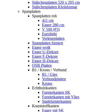
Stäbchenplatten 520 x 205 cm
Stäbchenplatten Kleinformat
Spanplatten
Spanplatten roh
411 cm
Egger 280 cm
V 100 (P3)
Eurolight
Verlegeplatten
Spanplatten furniert
Egger weiß
Egger U-Dekore
Egger F-Dekore
Egger H-Dekore
OSB Platten
B1 / Krono / Verbund
B1 / Gips
Verbundplatten
Krono
Echtholzkanten
Furnierkanten SK
Furnierkanten mit Vlies
Starkfurnierkanten
Kunststoffkanten
Egger mit SK