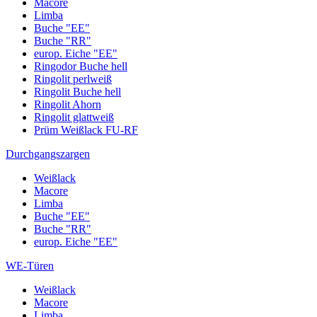
Macore
Limba
Buche "EE"
Buche "RR"
europ. Eiche "EE"
Ringodor Buche hell
Ringolit perlweiß
Ringolit Buche hell
Ringolit Ahorn
Ringolit glattweiß
Prüm Weißlack FU-RF
Durchgangszargen
Weißlack
Macore
Limba
Buche "EE"
Buche "RR"
europ. Eiche "EE"
WE-Türen
Weißlack
Macore
Limba