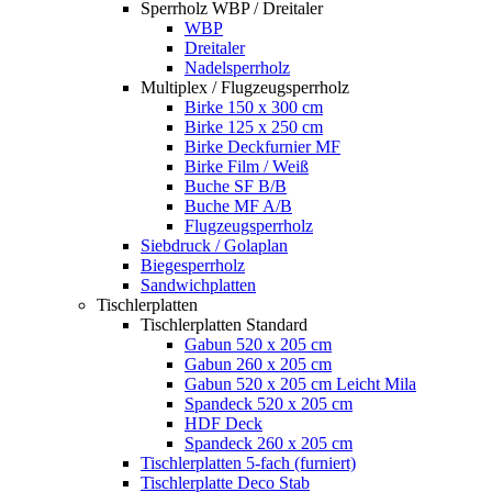
Sperrholz WBP / Dreitaler
WBP
Dreitaler
Nadelsperrholz
Multiplex / Flugzeugsperrholz
Birke 150 x 300 cm
Birke 125 x 250 cm
Birke Deckfurnier MF
Birke Film / Weiß
Buche SF B/B
Buche MF A/B
Flugzeugsperrholz
Siebdruck / Golaplan
Biegesperrholz
Sandwichplatten
Tischlerplatten
Tischlerplatten Standard
Gabun 520 x 205 cm
Gabun 260 x 205 cm
Gabun 520 x 205 cm Leicht Mila
Spandeck 520 x 205 cm
HDF Deck
Spandeck 260 x 205 cm
Tischlerplatten 5-fach (furniert)
Tischlerplatte Deco Stab