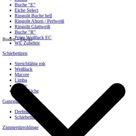
Buche "E"
Eiche Select
Ringolit Buche hell
Ringolit Ahorn / Perlweiß
Ringolit Glattweiß
Buche "R"
Prüm Weißlack EC
Boden + Decke
WE Zubehör
Schiebetüren
Streichfähig roh
Weißlack
Macore
Limba
Buche
europ. Eiche
Ganzglastüren
Drehtüren
Schiebetüren
Zimmertürrohlinge