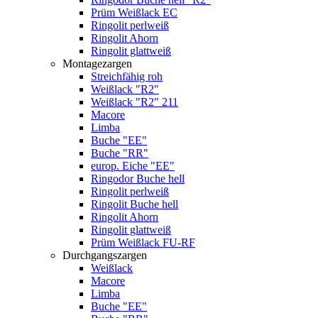
Prüm Weißlack EC
Ringolit perlweiß
Ringolit Ahorn
Ringolit glattweiß
Montagezargen
Streichfähig roh
Weißlack "R2"
Weißlack "R2" 211
Macore
Limba
Buche "EE"
Buche "RR"
europ. Eiche "EE"
Ringodor Buche hell
Ringolit perlweiß
Ringolit Buche hell
Ringolit Ahorn
Ringolit glattweiß
Prüm Weißlack FU-RF
Durchgangszargen
Weißlack
Macore
Limba
Buche "EE"