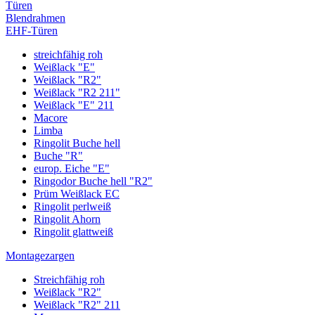
Türen
Blendrahmen
EHF-Türen
streichfähig roh
Weißlack "E"
Weißlack "R2"
Weißlack "R2 211"
Weißlack "E" 211
Macore
Limba
Ringolit Buche hell
Buche "R"
europ. Eiche "E"
Ringodor Buche hell "R2"
Prüm Weißlack EC
Ringolit perlweiß
Ringolit Ahorn
Ringolit glattweiß
Montagezargen
Streichfähig roh
Weißlack "R2"
Weißlack "R2" 211