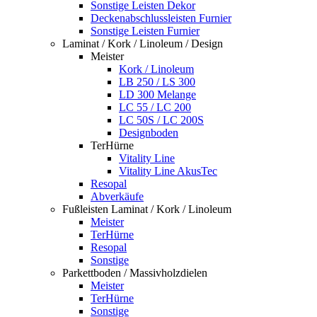
Sonstige Leisten Dekor
Deckenabschlussleisten Furnier
Sonstige Leisten Furnier
Laminat / Kork / Linoleum / Design
Meister
Kork / Linoleum
LB 250 / LS 300
LD 300 Melange
LC 55 / LC 200
LC 50S / LC 200S
Designboden
TerHürne
Vitality Line
Vitality Line AkusTec
Resopal
Abverkäufe
Fußleisten Laminat / Kork / Linoleum
Meister
TerHürne
Resopal
Sonstige
Parkettboden / Massivholzdielen
Meister
TerHürne
Sonstige