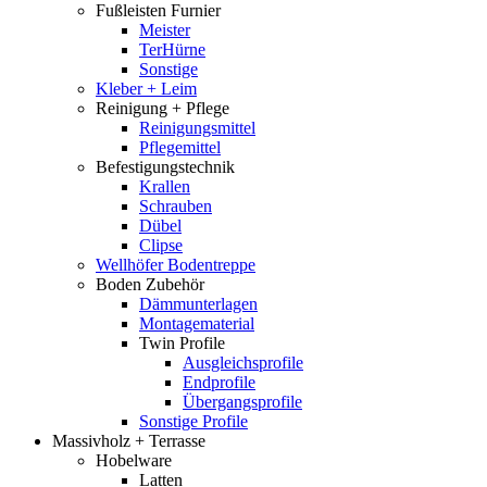
Fußleisten Furnier
Meister
TerHürne
Sonstige
Kleber + Leim
Reinigung + Pflege
Reinigungsmittel
Pflegemittel
Befestigungstechnik
Krallen
Schrauben
Dübel
Clipse
Wellhöfer Bodentreppe
Boden Zubehör
Dämmunterlagen
Montagematerial
Twin Profile
Ausgleichsprofile
Endprofile
Übergangsprofile
Sonstige Profile
Massivholz + Terrasse
Hobelware
Latten