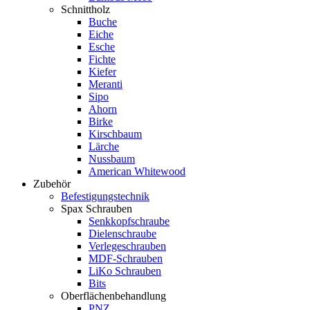
Schnittholz
Buche
Eiche
Esche
Fichte
Kiefer
Meranti
Sipo
Ahorn
Birke
Kirschbaum
Lärche
Nussbaum
American Whitewood
Zubehör
Befestigungstechnik
Spax Schrauben
Senkkopfschraube
Dielenschraube
Verlegeschrauben
MDF-Schrauben
LiKo Schrauben
Bits
Oberflächenbehandlung
PNZ