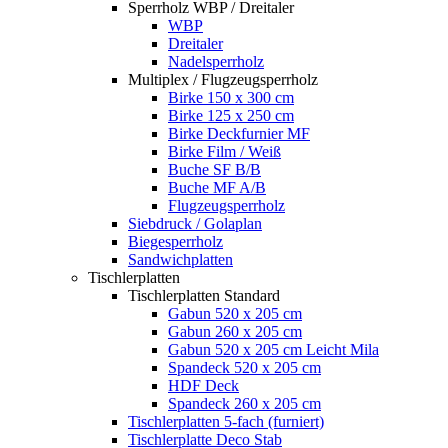
Sperrholz WBP / Dreitaler
WBP
Dreitaler
Nadelsperrholz
Multiplex / Flugzeugsperrholz
Birke 150 x 300 cm
Birke 125 x 250 cm
Birke Deckfurnier MF
Birke Film / Weiß
Buche SF B/B
Buche MF A/B
Flugzeugsperrholz
Siebdruck / Golaplan
Biegesperrholz
Sandwichplatten
Tischlerplatten
Tischlerplatten Standard
Gabun 520 x 205 cm
Gabun 260 x 205 cm
Gabun 520 x 205 cm Leicht Mila
Spandeck 520 x 205 cm
HDF Deck
Spandeck 260 x 205 cm
Tischlerplatten 5-fach (furniert)
Tischlerplatte Deco Stab