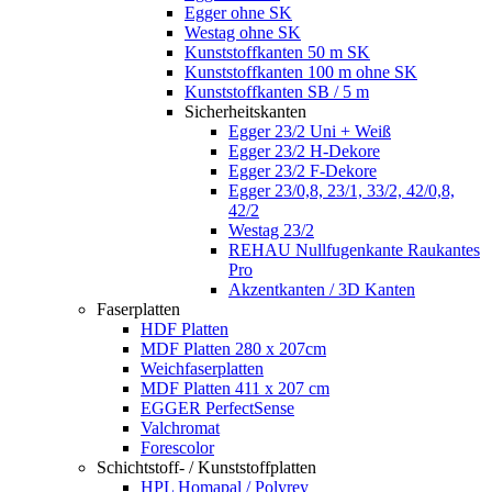
Egger ohne SK
Westag ohne SK
Kunststoffkanten 50 m SK
Kunststoffkanten 100 m ohne SK
Kunststoffkanten SB / 5 m
Sicherheitskanten
Egger 23/2 Uni + Weiß
Egger 23/2 H-Dekore
Egger 23/2 F-Dekore
Egger 23/0,8, 23/1, 33/2, 42/0,8,
42/2
Westag 23/2
REHAU Nullfugenkante Raukantes
Pro
Akzentkanten / 3D Kanten
Faserplatten
HDF Platten
MDF Platten 280 x 207cm
Weichfaserplatten
MDF Platten 411 x 207 cm
EGGER PerfectSense
Valchromat
Forescolor
Schichtstoff- / Kunststoffplatten
HPL Homapal / Polyrey