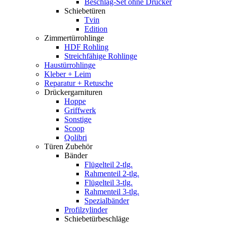
Beschlag-Set ohne Drücker
Schiebetüren
Tvin
Edition
Zimmertürrohlinge
HDF Rohling
Streichfähige Rohlinge
Haustürrohlinge
Kleber + Leim
Reparatur + Retusche
Drückergarnituren
Hoppe
Griffwerk
Sonstige
Scoop
Qolibri
Türen Zubehör
Bänder
Flügelteil 2-tlg.
Rahmenteil 2-tlg.
Flügelteil 3-tlg.
Rahmenteil 3-tlg.
Spezialbänder
Profilzylinder
Schiebetürbeschläge