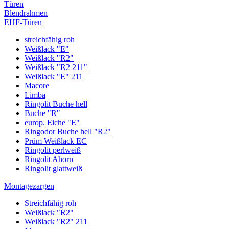
Türen
Blendrahmen
EHF-Türen
streichfähig roh
Weißlack "E"
Weißlack "R2"
Weißlack "R2 211"
Weißlack "E" 211
Macore
Limba
Ringolit Buche hell
Buche "R"
europ. Eiche "E"
Ringodor Buche hell "R2"
Prüm Weißlack EC
Ringolit perlweiß
Ringolit Ahorn
Ringolit glattweiß
Montagezargen
Streichfähig roh
Weißlack "R2"
Weißlack "R2" 211