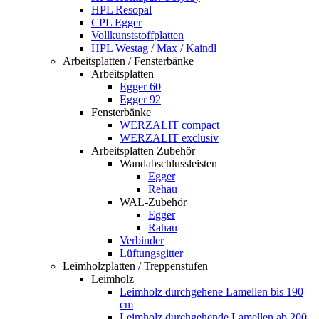
HPL Resopal
CPL Egger
Vollkunststoffplatten
HPL Westag / Max / Kaindl
Arbeitsplatten / Fensterbänke
Arbeitsplatten
Egger 60
Egger 92
Fensterbänke
WERZALIT compact
WERZALIT exclusiv
Arbeitsplatten Zubehör
Wandabschlussleisten
Egger
Rehau
WAL-Zubehör
Egger
Rahau
Verbinder
Lüftungsgitter
Leimholzplatten / Treppenstufen
Leimholz
Leimholz durchgehene Lamellen bis 190
cm
Leimholz durchgehende Lamellen ab 200