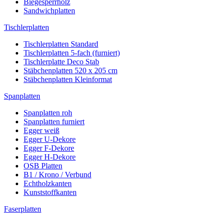
Biegesperrholz
Sandwichplatten
Tischlerplatten
Tischlerplatten Standard
Tischlerplatten 5-fach (furniert)
Tischlerplatte Deco Stab
Stäbchenplatten 520 x 205 cm
Stäbchenplatten Kleinformat
Spanplatten
Spanplatten roh
Spanplatten furniert
Egger weiß
Egger U-Dekore
Egger F-Dekore
Egger H-Dekore
OSB Platten
B1 / Krono / Verbund
Echtholzkanten
Kunststoffkanten
Faserplatten