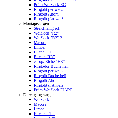
Prüm Weißlack EC
Ringolit perlweiß
Ringolit Ahorn
Ringolit glattweiß
Montagezargen
Streichfähig roh
Weißlack "R2"
Weißlack "R2" 211
Macore
Limba
Buche "EE"
Buche "RR"
europ. Eiche "EE"
Ringodor Buche hell
Ringolit perlweiß
Ringolit Buche hell
Ringolit Ahorn
Ringolit glattweiß
Prüm Weißlack FU-RF
Durchgangszargen
Weißlack
Macore
Limba
Buche "EE"