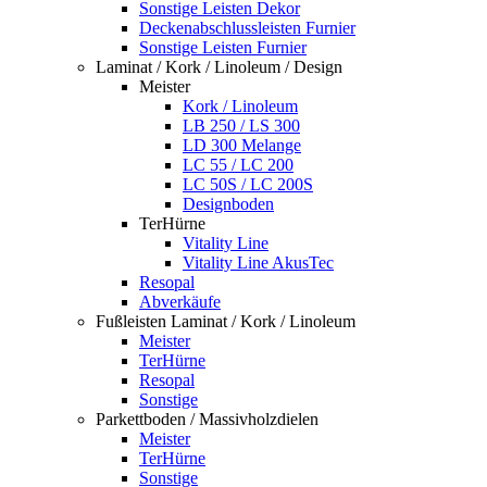
Sonstige Leisten Dekor
Deckenabschlussleisten Furnier
Sonstige Leisten Furnier
Laminat / Kork / Linoleum / Design
Meister
Kork / Linoleum
LB 250 / LS 300
LD 300 Melange
LC 55 / LC 200
LC 50S / LC 200S
Designboden
TerHürne
Vitality Line
Vitality Line AkusTec
Resopal
Abverkäufe
Fußleisten Laminat / Kork / Linoleum
Meister
TerHürne
Resopal
Sonstige
Parkettboden / Massivholzdielen
Meister
TerHürne
Sonstige