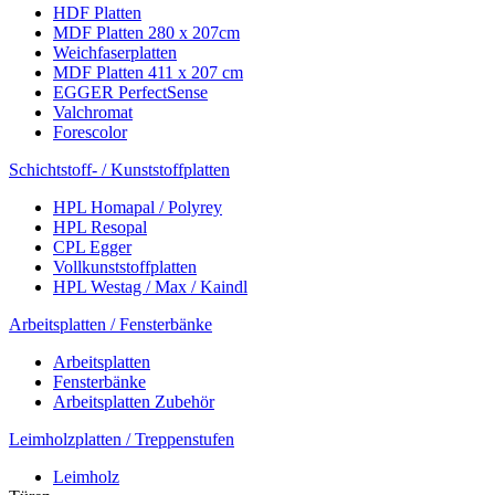
HDF Platten
MDF Platten 280 x 207cm
Weichfaserplatten
MDF Platten 411 x 207 cm
EGGER PerfectSense
Valchromat
Forescolor
Schichtstoff- / Kunststoffplatten
HPL Homapal / Polyrey
HPL Resopal
CPL Egger
Vollkunststoffplatten
HPL Westag / Max / Kaindl
Arbeitsplatten / Fensterbänke
Arbeitsplatten
Fensterbänke
Arbeitsplatten Zubehör
Leimholzplatten / Treppenstufen
Leimholz