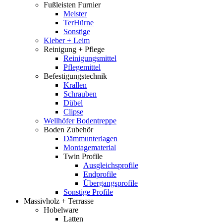
Fußleisten Furnier
Meister
TerHürne
Sonstige
Kleber + Leim
Reinigung + Pflege
Reinigungsmittel
Pflegemittel
Befestigungstechnik
Krallen
Schrauben
Dübel
Clipse
Wellhöfer Bodentreppe
Boden Zubehör
Dämmunterlagen
Montagematerial
Twin Profile
Ausgleichsprofile
Endprofile
Übergangsprofile
Sonstige Profile
Massivholz + Terrasse
Hobelware
Latten