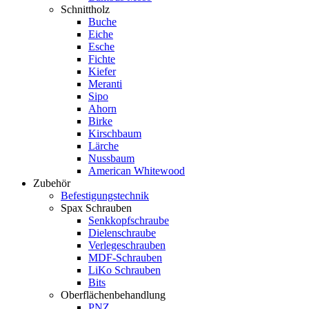
Schnittholz
Buche
Eiche
Esche
Fichte
Kiefer
Meranti
Sipo
Ahorn
Birke
Kirschbaum
Lärche
Nussbaum
American Whitewood
Zubehör
Befestigungstechnik
Spax Schrauben
Senkkopfschraube
Dielenschraube
Verlegeschrauben
MDF-Schrauben
LiKo Schrauben
Bits
Oberflächenbehandlung
PNZ