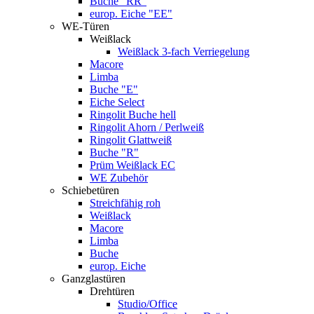
Buche "RR"
europ. Eiche "EE"
WE-Türen
Weißlack
Weißlack 3-fach Verriegelung
Macore
Limba
Buche "E"
Eiche Select
Ringolit Buche hell
Ringolit Ahorn / Perlweiß
Ringolit Glattweiß
Buche "R"
Prüm Weißlack EC
WE Zubehör
Schiebetüren
Streichfähig roh
Weißlack
Macore
Limba
Buche
europ. Eiche
Ganzglastüren
Drehtüren
Studio/Office