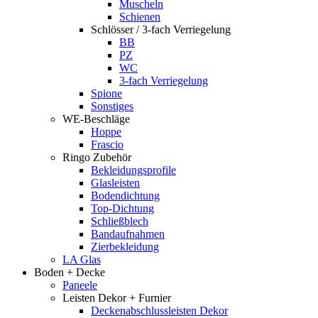
Muscheln
Schienen
Schlösser / 3-fach Verriegelung
BB
PZ
WC
3-fach Verriegelung
Spione
Sonstiges
WE-Beschläge
Hoppe
Frascio
Ringo Zubehör
Bekleidungsprofile
Glasleisten
Bodendichtung
Top-Dichtung
Schließblech
Bandaufnahmen
Zierbekleidung
LA Glas
Boden + Decke
Paneele
Leisten Dekor + Furnier
Deckenabschlussleisten Dekor