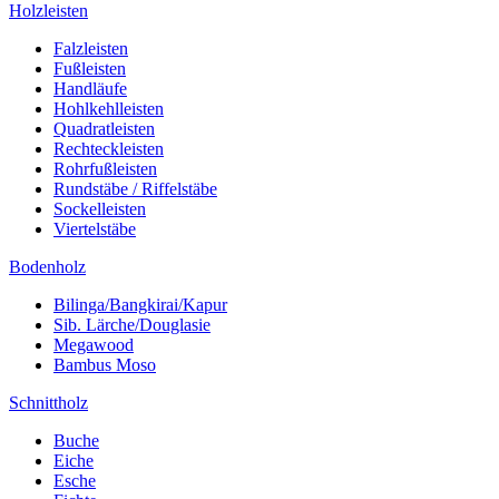
Holzleisten
Falzleisten
Fußleisten
Handläufe
Hohlkehlleisten
Quadratleisten
Rechteckleisten
Rohrfußleisten
Rundstäbe / Riffelstäbe
Sockelleisten
Viertelstäbe
Bodenholz
Bilinga/Bangkirai/Kapur
Sib. Lärche/Douglasie
Megawood
Bambus Moso
Schnittholz
Buche
Eiche
Esche