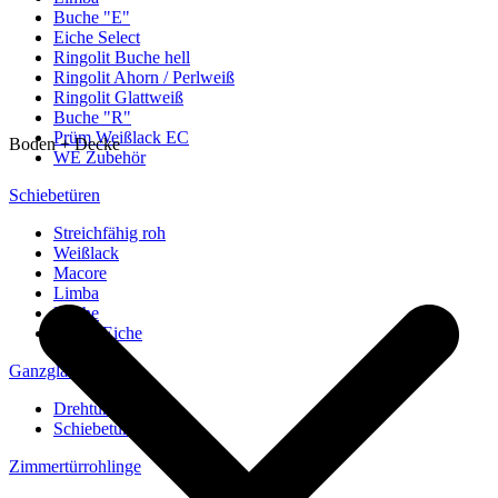
Buche "E"
Eiche Select
Ringolit Buche hell
Ringolit Ahorn / Perlweiß
Ringolit Glattweiß
Buche "R"
Prüm Weißlack EC
Boden + Decke
WE Zubehör
Schiebetüren
Streichfähig roh
Weißlack
Macore
Limba
Buche
europ. Eiche
Ganzglastüren
Drehtüren
Schiebetüren
Zimmertürrohlinge