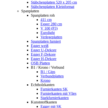
Stäbchenplatten 520 x 205 cm
Stäbchenplatten Kleinformat
Spanplatten
Spanplatten roh
411 cm
Egger 280 cm
V 100 (P3)
Eurolight
Verlegeplatten
Spanplatten furniert
Egger weiß
Egger U-Dekore
Egger F-Dekore
Egger H-Dekore
OSB Platten
B1 / Krono / Verbund
B1 / Gips
Verbundplatten
Krono
Echtholzkanten
Furnierkanten SK
Furnierkanten mit Vlies
Starkfurnierkanten
Kunststoffkanten
Egger mit SK