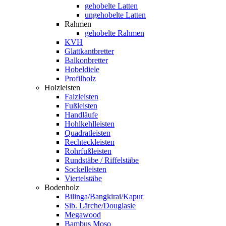
gehobelte Latten
ungehobelte Latten
Rahmen
gehobelte Rahmen
KVH
Glattkantbretter
Balkonbretter
Hobeldiele
Profilholz
Holzleisten
Falzleisten
Fußleisten
Handläufe
Hohlkehlleisten
Quadratleisten
Rechteckleisten
Rohrfußleisten
Rundstäbe / Riffelstäbe
Sockelleisten
Viertelstäbe
Bodenholz
Bilinga/Bangkirai/Kapur
Sib. Lärche/Douglasie
Megawood
Bambus Moso