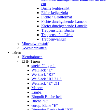
cm
Buche keilgezinkt
Eiche keilgezinkt
Fichte / Großformat
Fichte durchgehende Lamelle
Kiefer durchgehende Lamelle
Treppenstufen Buche
Treppenstufen Eiche
Treppenwangen
Mineralwerkstoff
3-Schichtplatten
Türen
Blendrahmen
EHF-Türen
streichfähig roh
Weißlack "E"
Weißlack "R2"
Weißlack "R2 211"
Weißlack "E" 211
Macore
Limba
Ringolit Buche hell
Buche "R"
europ. Eiche "E"
Ringodor Buche hell "R2"