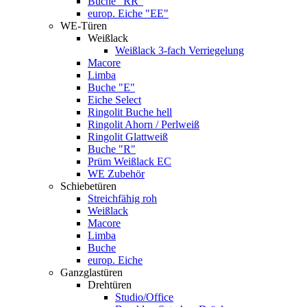
Buche "RR"
europ. Eiche "EE"
WE-Türen
Weißlack
Weißlack 3-fach Verriegelung
Macore
Limba
Buche "E"
Eiche Select
Ringolit Buche hell
Ringolit Ahorn / Perlweiß
Ringolit Glattweiß
Buche "R"
Prüm Weißlack EC
WE Zubehör
Schiebetüren
Streichfähig roh
Weißlack
Macore
Limba
Buche
europ. Eiche
Ganzglastüren
Drehtüren
Studio/Office