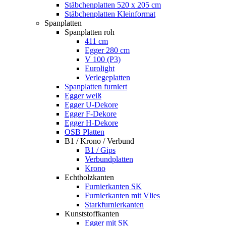
Stäbchenplatten 520 x 205 cm
Stäbchenplatten Kleinformat
Spanplatten
Spanplatten roh
411 cm
Egger 280 cm
V 100 (P3)
Eurolight
Verlegeplatten
Spanplatten furniert
Egger weiß
Egger U-Dekore
Egger F-Dekore
Egger H-Dekore
OSB Platten
B1 / Krono / Verbund
B1 / Gips
Verbundplatten
Krono
Echtholzkanten
Furnierkanten SK
Furnierkanten mit Vlies
Starkfurnierkanten
Kunststoffkanten
Egger mit SK