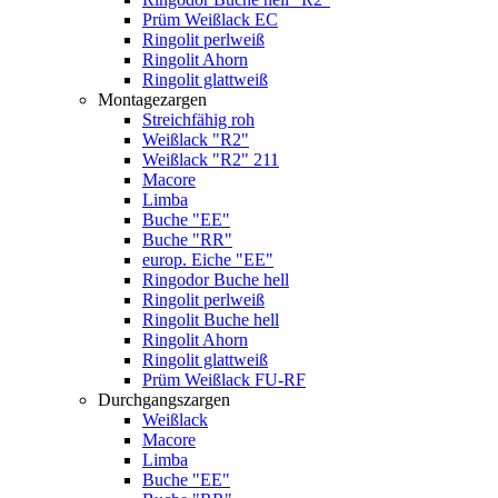
Prüm Weißlack EC
Ringolit perlweiß
Ringolit Ahorn
Ringolit glattweiß
Montagezargen
Streichfähig roh
Weißlack "R2"
Weißlack "R2" 211
Macore
Limba
Buche "EE"
Buche "RR"
europ. Eiche "EE"
Ringodor Buche hell
Ringolit perlweiß
Ringolit Buche hell
Ringolit Ahorn
Ringolit glattweiß
Prüm Weißlack FU-RF
Durchgangszargen
Weißlack
Macore
Limba
Buche "EE"