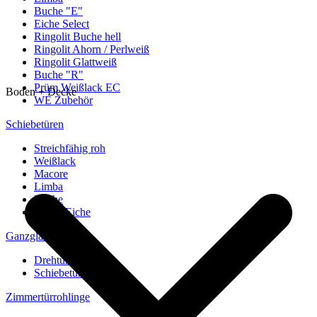
Buche "E"
Eiche Select
Ringolit Buche hell
Ringolit Ahorn / Perlweiß
Ringolit Glattweiß
Buche "R"
Prüm Weißlack EC
Boden + Decke
WE Zubehör
Schiebetüren
Streichfähig roh
Weißlack
Macore
Limba
Buche
europ. Eiche
Ganzglastüren
Drehtüren
Schiebetüren
Zimmertürrohlinge