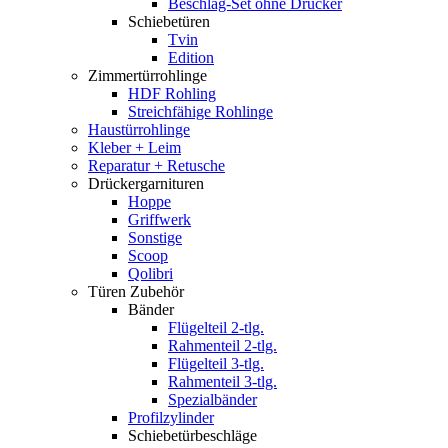
Beschlag-Set ohne Drücker
Schiebetüren
Tvin
Edition
Zimmertürrohlinge
HDF Rohling
Streichfähige Rohlinge
Haustürrohlinge
Kleber + Leim
Reparatur + Retusche
Drückergarnituren
Hoppe
Griffwerk
Sonstige
Scoop
Qolibri
Türen Zubehör
Bänder
Flügelteil 2-tlg.
Rahmenteil 2-tlg.
Flügelteil 3-tlg.
Rahmenteil 3-tlg.
Spezialbänder
Profilzylinder
Schiebetürbeschläge