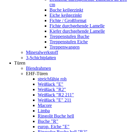
cm
Buche keilgezinkt
Eiche keilgezinkt
Fichte / Großformat
Fichte durchgehende Lamelle
Kiefer durchgehende Lamelle
Treppenstufen Buche
Treppenstufen Eiche
Treppenwangen
Mineralwerkstoff
3-Schichtplatten
Türen
Blendrahmen
EHF-Türen
streichfähig roh
Weißlack "E"
Weißlack "R2"
Weißlack "R2 211"
Weißlack "E" 211
Macore
Limba
Ringolit Buche hell
Buche "R"
europ. Eiche "E"
Ringodor Buche hell "R2"