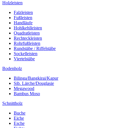
Holzleisten
Falzleisten
Fußleisten
Handläufe
Hohlkehlleisten
Quadratleisten
Rechteckleisten
Rohrfußleisten
Rundstäbe / Riffelstäbe
Sockelleisten
Viertelstäbe
Bodenholz
Bilinga/Bangkirai/Kapur
Sib. Lärche/Douglasie
Megawood
Bambus Moso
Schnittholz
Buche
Eiche
Esche