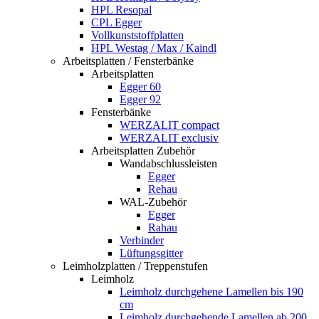
HPL Resopal
CPL Egger
Vollkunststoffplatten
HPL Westag / Max / Kaindl
Arbeitsplatten / Fensterbänke
Arbeitsplatten
Egger 60
Egger 92
Fensterbänke
WERZALIT compact
WERZALIT exclusiv
Arbeitsplatten Zubehör
Wandabschlussleisten
Egger
Rehau
WAL-Zubehör
Egger
Rahau
Verbinder
Lüftungsgitter
Leimholzplatten / Treppenstufen
Leimholz
Leimholz durchgehene Lamellen bis 190
cm
Leimholz durchgehende Lamellen ab 200