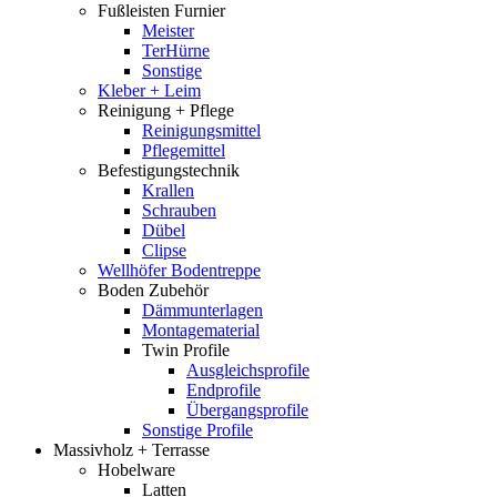
Fußleisten Furnier
Meister
TerHürne
Sonstige
Kleber + Leim
Reinigung + Pflege
Reinigungsmittel
Pflegemittel
Befestigungstechnik
Krallen
Schrauben
Dübel
Clipse
Wellhöfer Bodentreppe
Boden Zubehör
Dämmunterlagen
Montagematerial
Twin Profile
Ausgleichsprofile
Endprofile
Übergangsprofile
Sonstige Profile
Massivholz + Terrasse
Hobelware
Latten