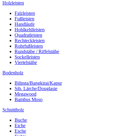
Holzleisten
Falzleisten
Fußleisten
Handläufe
Hohlkehlleisten
Quadratleisten
Rechteckleisten
Rohrfußleisten
Rundstäbe / Riffelstäbe
Sockelleisten
Viertelstäbe
Bodenholz
Bilinga/Bangkirai/Kapur
Sib. Lärche/Douglasie
Megawood
Bambus Moso
Schnittholz
Buche
Eiche
Esche