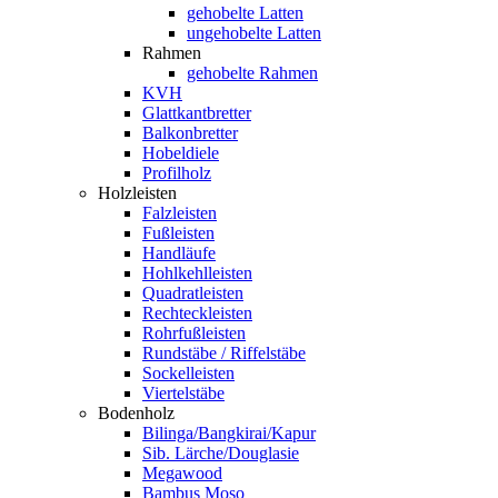
gehobelte Latten
ungehobelte Latten
Rahmen
gehobelte Rahmen
KVH
Glattkantbretter
Balkonbretter
Hobeldiele
Profilholz
Holzleisten
Falzleisten
Fußleisten
Handläufe
Hohlkehlleisten
Quadratleisten
Rechteckleisten
Rohrfußleisten
Rundstäbe / Riffelstäbe
Sockelleisten
Viertelstäbe
Bodenholz
Bilinga/Bangkirai/Kapur
Sib. Lärche/Douglasie
Megawood
Bambus Moso