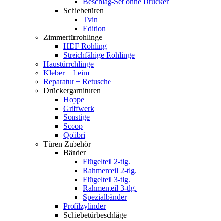
Beschlag-Set ohne Drücker
Schiebetüren
Tvin
Edition
Zimmertürrohlinge
HDF Rohling
Streichfähige Rohlinge
Haustürrohlinge
Kleber + Leim
Reparatur + Retusche
Drückergarnituren
Hoppe
Griffwerk
Sonstige
Scoop
Qolibri
Türen Zubehör
Bänder
Flügelteil 2-tlg.
Rahmenteil 2-tlg.
Flügelteil 3-tlg.
Rahmenteil 3-tlg.
Spezialbänder
Profilzylinder
Schiebetürbeschläge