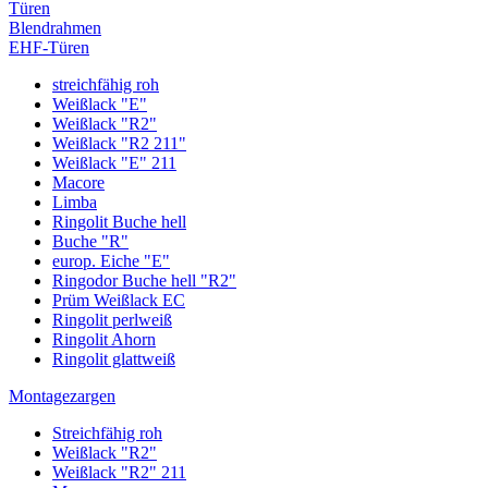
Türen
Blendrahmen
EHF-Türen
streichfähig roh
Weißlack "E"
Weißlack "R2"
Weißlack "R2 211"
Weißlack "E" 211
Macore
Limba
Ringolit Buche hell
Buche "R"
europ. Eiche "E"
Ringodor Buche hell "R2"
Prüm Weißlack EC
Ringolit perlweiß
Ringolit Ahorn
Ringolit glattweiß
Montagezargen
Streichfähig roh
Weißlack "R2"
Weißlack "R2" 211