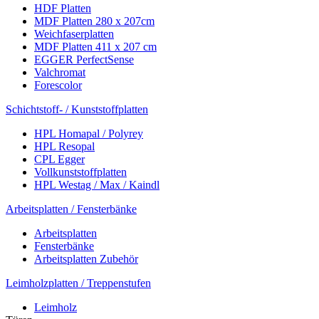
HDF Platten
MDF Platten 280 x 207cm
Weichfaserplatten
MDF Platten 411 x 207 cm
EGGER PerfectSense
Valchromat
Forescolor
Schichtstoff- / Kunststoffplatten
HPL Homapal / Polyrey
HPL Resopal
CPL Egger
Vollkunststoffplatten
HPL Westag / Max / Kaindl
Arbeitsplatten / Fensterbänke
Arbeitsplatten
Fensterbänke
Arbeitsplatten Zubehör
Leimholzplatten / Treppenstufen
Leimholz