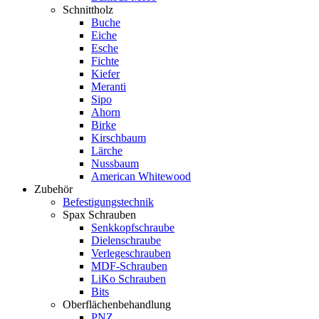
Schnittholz
Buche
Eiche
Esche
Fichte
Kiefer
Meranti
Sipo
Ahorn
Birke
Kirschbaum
Lärche
Nussbaum
American Whitewood
Zubehör
Befestigungstechnik
Spax Schrauben
Senkkopfschraube
Dielenschraube
Verlegeschrauben
MDF-Schrauben
LiKo Schrauben
Bits
Oberflächenbehandlung
PNZ