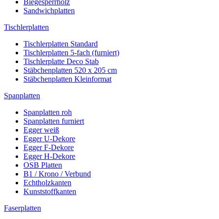
Biegesperrholz
Sandwichplatten
Tischlerplatten
Tischlerplatten Standard
Tischlerplatten 5-fach (furniert)
Tischlerplatte Deco Stab
Stäbchenplatten 520 x 205 cm
Stäbchenplatten Kleinformat
Spanplatten
Spanplatten roh
Spanplatten furniert
Egger weiß
Egger U-Dekore
Egger F-Dekore
Egger H-Dekore
OSB Platten
B1 / Krono / Verbund
Echtholzkanten
Kunststoffkanten
Faserplatten