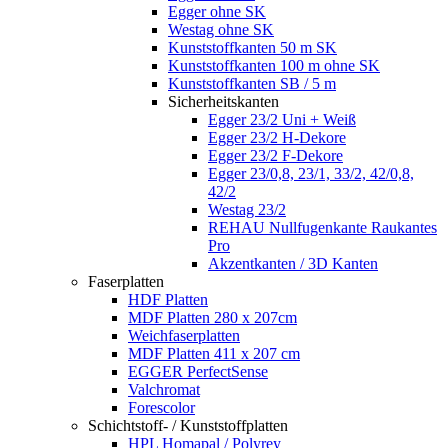
Egger ohne SK
Westag ohne SK
Kunststoffkanten 50 m SK
Kunststoffkanten 100 m ohne SK
Kunststoffkanten SB / 5 m
Sicherheitskanten
Egger 23/2 Uni + Weiß
Egger 23/2 H-Dekore
Egger 23/2 F-Dekore
Egger 23/0,8, 23/1, 33/2, 42/0,8,
42/2
Westag 23/2
REHAU Nullfugenkante Raukantes
Pro
Akzentkanten / 3D Kanten
Faserplatten
HDF Platten
MDF Platten 280 x 207cm
Weichfaserplatten
MDF Platten 411 x 207 cm
EGGER PerfectSense
Valchromat
Forescolor
Schichtstoff- / Kunststoffplatten
HPL Homapal / Polyrey