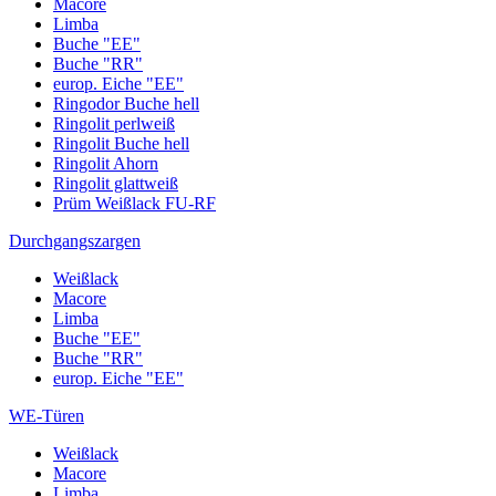
Macore
Limba
Buche "EE"
Buche "RR"
europ. Eiche "EE"
Ringodor Buche hell
Ringolit perlweiß
Ringolit Buche hell
Ringolit Ahorn
Ringolit glattweiß
Prüm Weißlack FU-RF
Durchgangszargen
Weißlack
Macore
Limba
Buche "EE"
Buche "RR"
europ. Eiche "EE"
WE-Türen
Weißlack
Macore
Limba