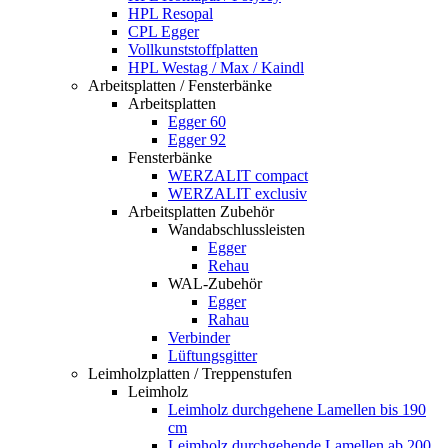
HPL Resopal
CPL Egger
Vollkunststoffplatten
HPL Westag / Max / Kaindl
Arbeitsplatten / Fensterbänke
Arbeitsplatten
Egger 60
Egger 92
Fensterbänke
WERZALIT compact
WERZALIT exclusiv
Arbeitsplatten Zubehör
Wandabschlussleisten
Egger
Rehau
WAL-Zubehör
Egger
Rahau
Verbinder
Lüftungsgitter
Leimholzplatten / Treppenstufen
Leimholz
Leimholz durchgehene Lamellen bis 190
cm
Leimholz durchgehende Lamellen ab 200