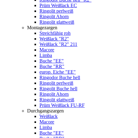
Prüm Weißlack EC
Ringolit perlweiß
Ringolit Ahorn
Ringolit glattweiß
Montagezargen
Streichfähig roh
Weißlack "R2"
Weißlack "R2" 211
Macore
Limba
Buche "EE"
Buche "RR"
europ. Eiche "EE"
Ringodor Buche hell
Ringolit perlweiß
Ringolit Buche hell
Ringolit Ahorn
Ringolit glattweiß
Prüm Weißlack FU-RF
Durchgangszargen
Weißlack
Macore
Limba
Buche "EE"