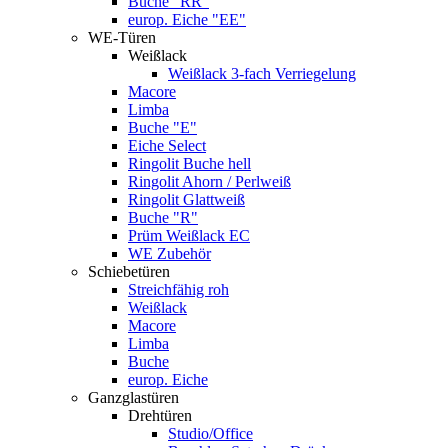
Buche "RR"
europ. Eiche "EE"
WE-Türen
Weißlack
Weißlack 3-fach Verriegelung
Macore
Limba
Buche "E"
Eiche Select
Ringolit Buche hell
Ringolit Ahorn / Perlweiß
Ringolit Glattweiß
Buche "R"
Prüm Weißlack EC
WE Zubehör
Schiebetüren
Streichfähig roh
Weißlack
Macore
Limba
Buche
europ. Eiche
Ganzglastüren
Drehtüren
Studio/Office