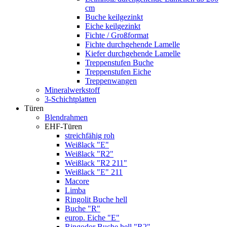
cm
Buche keilgezinkt
Eiche keilgezinkt
Fichte / Großformat
Fichte durchgehende Lamelle
Kiefer durchgehende Lamelle
Treppenstufen Buche
Treppenstufen Eiche
Treppenwangen
Mineralwerkstoff
3-Schichtplatten
Türen
Blendrahmen
EHF-Türen
streichfähig roh
Weißlack "E"
Weißlack "R2"
Weißlack "R2 211"
Weißlack "E" 211
Macore
Limba
Ringolit Buche hell
Buche "R"
europ. Eiche "E"
Ringodor Buche hell "R2"