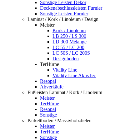
Sonstige Leisten Dekor
Deckenabschlussleisten Furnier
Sonstige Leisten Furnier
Laminat / Kork / Linoleum / Design
Meister
Kork / Linoleum
LB 250 / LS 300
LD 300 Melange
LC 55 / LC 200
LC 50S / LC 200S
Designboden
TerHürne
Vitality Line
Vitality Line AkusTec
Resopal
Abverkäufe
Fußleisten Laminat / Kork / Linoleum
Meister
TerHürne
Resopal
Sonstige
Parkettboden / Massivholzdielen
Meister
TerHürne
Sonstige