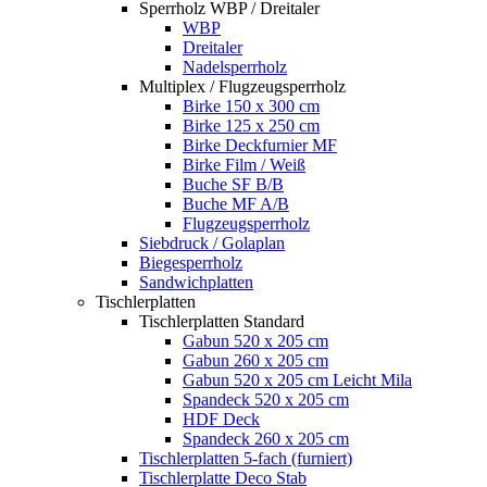
Sperrholz WBP / Dreitaler
WBP
Dreitaler
Nadelsperrholz
Multiplex / Flugzeugsperrholz
Birke 150 x 300 cm
Birke 125 x 250 cm
Birke Deckfurnier MF
Birke Film / Weiß
Buche SF B/B
Buche MF A/B
Flugzeugsperrholz
Siebdruck / Golaplan
Biegesperrholz
Sandwichplatten
Tischlerplatten
Tischlerplatten Standard
Gabun 520 x 205 cm
Gabun 260 x 205 cm
Gabun 520 x 205 cm Leicht Mila
Spandeck 520 x 205 cm
HDF Deck
Spandeck 260 x 205 cm
Tischlerplatten 5-fach (furniert)
Tischlerplatte Deco Stab