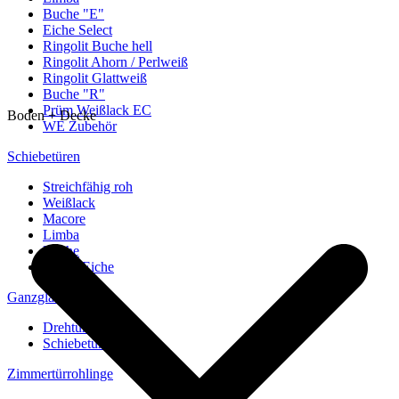
Buche "E"
Eiche Select
Ringolit Buche hell
Ringolit Ahorn / Perlweiß
Ringolit Glattweiß
Buche "R"
Prüm Weißlack EC
Boden + Decke
WE Zubehör
Schiebetüren
Streichfähig roh
Weißlack
Macore
Limba
Buche
europ. Eiche
Ganzglastüren
Drehtüren
Schiebetüren
Zimmertürrohlinge