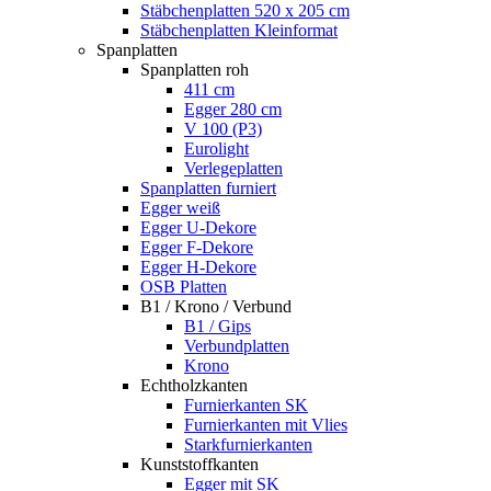
Stäbchenplatten 520 x 205 cm
Stäbchenplatten Kleinformat
Spanplatten
Spanplatten roh
411 cm
Egger 280 cm
V 100 (P3)
Eurolight
Verlegeplatten
Spanplatten furniert
Egger weiß
Egger U-Dekore
Egger F-Dekore
Egger H-Dekore
OSB Platten
B1 / Krono / Verbund
B1 / Gips
Verbundplatten
Krono
Echtholzkanten
Furnierkanten SK
Furnierkanten mit Vlies
Starkfurnierkanten
Kunststoffkanten
Egger mit SK