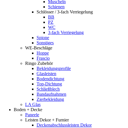
Muscheln
Schienen
Schlösser / 3-fach Verriegelung
BB
PZ
WC
3-fach Verriegelung
Spione
Sonstiges
WE-Beschläge
Hoppe
Frascio
Ringo Zubehör
Bekleidungsprofile
Glasleisten
Bodendichtung
Top-Dichtung
Schließblech
Bandaufnahmen
Zierbekleidung
LA Glas
Boden + Decke
Paneele
Leisten Dekor + Furnier
Deckenabschlussleisten Dekor