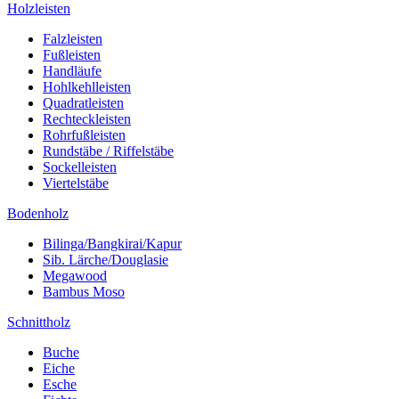
Holzleisten
Falzleisten
Fußleisten
Handläufe
Hohlkehlleisten
Quadratleisten
Rechteckleisten
Rohrfußleisten
Rundstäbe / Riffelstäbe
Sockelleisten
Viertelstäbe
Bodenholz
Bilinga/Bangkirai/Kapur
Sib. Lärche/Douglasie
Megawood
Bambus Moso
Schnittholz
Buche
Eiche
Esche