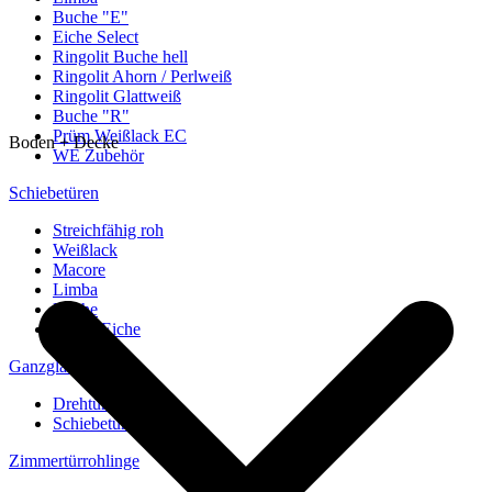
Buche "E"
Eiche Select
Ringolit Buche hell
Ringolit Ahorn / Perlweiß
Ringolit Glattweiß
Buche "R"
Prüm Weißlack EC
Boden + Decke
WE Zubehör
Schiebetüren
Streichfähig roh
Weißlack
Macore
Limba
Buche
europ. Eiche
Ganzglastüren
Drehtüren
Schiebetüren
Zimmertürrohlinge