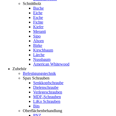
Schnittholz
Buche
Eiche
Esche
Fichte
Kiefer
Meranti
Sipo
Ahorn
Birke
Kirschbaum
Lärche
Nussbaum
American Whitewood
Zubehör
Befestigungstechnik
Spax Schrauben
Senkkopfschraube
Dielenschraube
Verlegeschrauben
MDF-Schrauben
LiKo Schrauben
Bits
Oberflächenbehandlung
PNZ