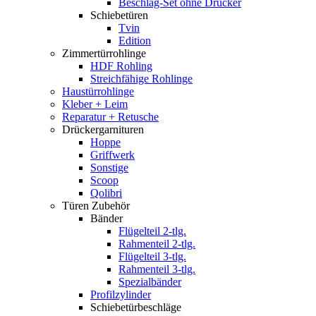
Beschlag-Set ohne Drücker
Schiebetüren
Tvin
Edition
Zimmertürrohlinge
HDF Rohling
Streichfähige Rohlinge
Haustürrohlinge
Kleber + Leim
Reparatur + Retusche
Drückergarnituren
Hoppe
Griffwerk
Sonstige
Scoop
Qolibri
Türen Zubehör
Bänder
Flügelteil 2-tlg.
Rahmenteil 2-tlg.
Flügelteil 3-tlg.
Rahmenteil 3-tlg.
Spezialbänder
Profilzylinder
Schiebetürbeschläge