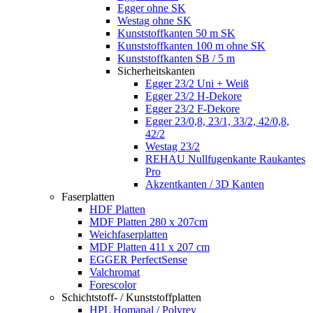
Egger ohne SK
Westag ohne SK
Kunststoffkanten 50 m SK
Kunststoffkanten 100 m ohne SK
Kunststoffkanten SB / 5 m
Sicherheitskanten
Egger 23/2 Uni + Weiß
Egger 23/2 H-Dekore
Egger 23/2 F-Dekore
Egger 23/0,8, 23/1, 33/2, 42/0,8,
42/2
Westag 23/2
REHAU Nullfugenkante Raukantes
Pro
Akzentkanten / 3D Kanten
Faserplatten
HDF Platten
MDF Platten 280 x 207cm
Weichfaserplatten
MDF Platten 411 x 207 cm
EGGER PerfectSense
Valchromat
Forescolor
Schichtstoff- / Kunststoffplatten
HPL Homapal / Polyrey