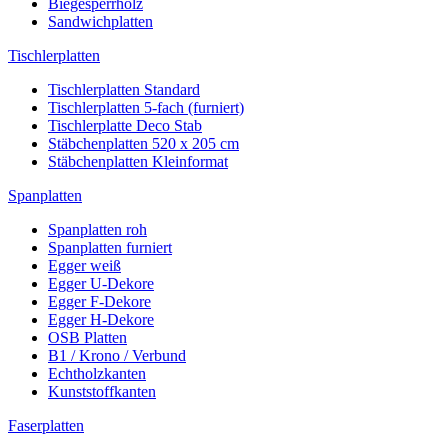
Biegesperrholz
Sandwichplatten
Tischlerplatten
Tischlerplatten Standard
Tischlerplatten 5-fach (furniert)
Tischlerplatte Deco Stab
Stäbchenplatten 520 x 205 cm
Stäbchenplatten Kleinformat
Spanplatten
Spanplatten roh
Spanplatten furniert
Egger weiß
Egger U-Dekore
Egger F-Dekore
Egger H-Dekore
OSB Platten
B1 / Krono / Verbund
Echtholzkanten
Kunststoffkanten
Faserplatten