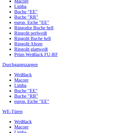
Macore
Limba
Buche "EE"
Buche "RR"
europ. Eiche "EE"
Ringodor Buche hell
Ringolit perlweiß
Ringolit Buche hell
Ringolit Ahorn
Ringolit glattweiß
Prüm Weißlack FU-RF
Durchgangszargen
Weißlack
Macore
Limba
Buche "EE"
Buche "RR"
europ. Eiche "EE"
WE-Türen
Weißlack
Macore
Limba