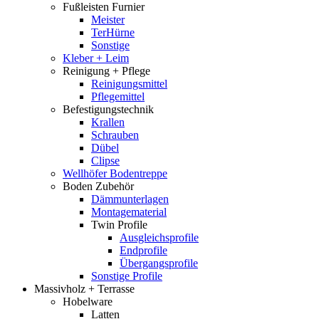
Fußleisten Furnier
Meister
TerHürne
Sonstige
Kleber + Leim
Reinigung + Pflege
Reinigungsmittel
Pflegemittel
Befestigungstechnik
Krallen
Schrauben
Dübel
Clipse
Wellhöfer Bodentreppe
Boden Zubehör
Dämmunterlagen
Montagematerial
Twin Profile
Ausgleichsprofile
Endprofile
Übergangsprofile
Sonstige Profile
Massivholz + Terrasse
Hobelware
Latten