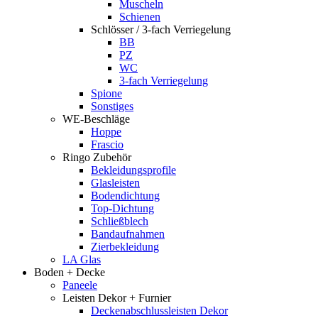
Muscheln
Schienen
Schlösser / 3-fach Verriegelung
BB
PZ
WC
3-fach Verriegelung
Spione
Sonstiges
WE-Beschläge
Hoppe
Frascio
Ringo Zubehör
Bekleidungsprofile
Glasleisten
Bodendichtung
Top-Dichtung
Schließblech
Bandaufnahmen
Zierbekleidung
LA Glas
Boden + Decke
Paneele
Leisten Dekor + Furnier
Deckenabschlussleisten Dekor