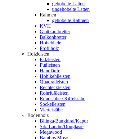
gehobelte Latten
ungehobelte Latten
Rahmen
gehobelte Rahmen
KVH
Glattkantbretter
Balkonbretter
Hobeldiele
Profilholz
Holzleisten
Falzleisten
Fußleisten
Handläufe
Hohlkehlleisten
Quadratleisten
Rechteckleisten
Rohrfußleisten
Rundstäbe / Riffelstäbe
Sockelleisten
Viertelstäbe
Bodenholz
Bilinga/Bangkirai/Kapur
Sib. Lärche/Douglasie
Megawood
Bambus Moso