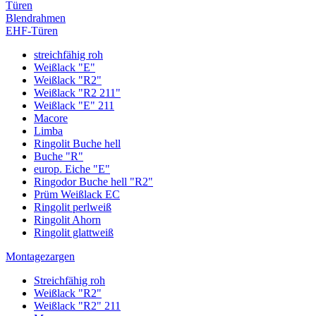
Türen
Blendrahmen
EHF-Türen
streichfähig roh
Weißlack "E"
Weißlack "R2"
Weißlack "R2 211"
Weißlack "E" 211
Macore
Limba
Ringolit Buche hell
Buche "R"
europ. Eiche "E"
Ringodor Buche hell "R2"
Prüm Weißlack EC
Ringolit perlweiß
Ringolit Ahorn
Ringolit glattweiß
Montagezargen
Streichfähig roh
Weißlack "R2"
Weißlack "R2" 211