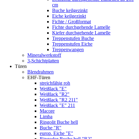
cm
Buche keilgezinkt
Eiche keilgezinkt
Fichte / Großformat
Fichte durchgehende Lamelle
Kiefer durchgehende Lamelle
Treppenstufen Buche
Treppenstufen Eiche
Treppenwangen
Mineralwerkstoff
3-Schichtplatten
Türen
Blendrahmen
EHF-Türen
streichfähig roh
Weißlack "E"
Weißlack "R2"
Weißlack "R2 211"
Weißlack "E" 211
Macore
Limba
Ringolit Buche hell
Buche "R"
europ. Eiche "E"
Ringodor Buche hell "R2"