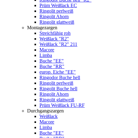
Prüm Weißlack EC
Ringolit perlweiß
Ringolit Ahorn
Ringolit glattweiß
Montagezargen
Streichfähig roh
Weißlack "R2"
Weißlack "R2" 211
Macore
Limba
Buche "EE"
Buche "RR"
europ. Eiche "EE"
Ringodor Buche hell
Ringolit perlweiß
Ringolit Buche hell
Ringolit Ahorn
Ringolit glattweiß
Prüm Weißlack FU-RF
Durchgangszargen
Weißlack
Macore
Limba
Buche "EE"