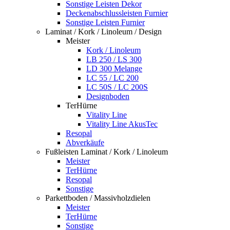
Sonstige Leisten Dekor
Deckenabschlussleisten Furnier
Sonstige Leisten Furnier
Laminat / Kork / Linoleum / Design
Meister
Kork / Linoleum
LB 250 / LS 300
LD 300 Melange
LC 55 / LC 200
LC 50S / LC 200S
Designboden
TerHürne
Vitality Line
Vitality Line AkusTec
Resopal
Abverkäufe
Fußleisten Laminat / Kork / Linoleum
Meister
TerHürne
Resopal
Sonstige
Parkettboden / Massivholzdielen
Meister
TerHürne
Sonstige