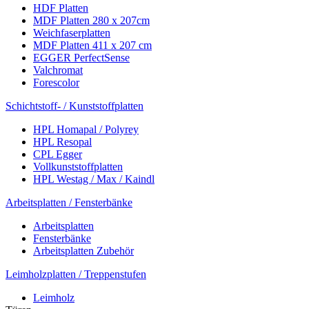
HDF Platten
MDF Platten 280 x 207cm
Weichfaserplatten
MDF Platten 411 x 207 cm
EGGER PerfectSense
Valchromat
Forescolor
Schichtstoff- / Kunststoffplatten
HPL Homapal / Polyrey
HPL Resopal
CPL Egger
Vollkunststoffplatten
HPL Westag / Max / Kaindl
Arbeitsplatten / Fensterbänke
Arbeitsplatten
Fensterbänke
Arbeitsplatten Zubehör
Leimholzplatten / Treppenstufen
Leimholz