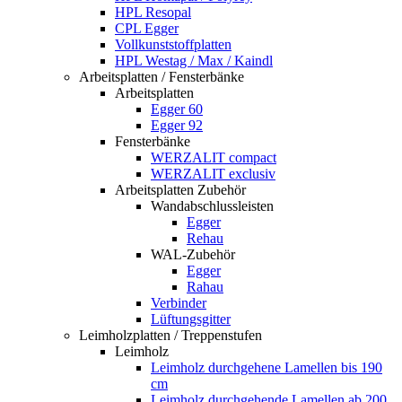
HPL Resopal
CPL Egger
Vollkunststoffplatten
HPL Westag / Max / Kaindl
Arbeitsplatten / Fensterbänke
Arbeitsplatten
Egger 60
Egger 92
Fensterbänke
WERZALIT compact
WERZALIT exclusiv
Arbeitsplatten Zubehör
Wandabschlussleisten
Egger
Rehau
WAL-Zubehör
Egger
Rahau
Verbinder
Lüftungsgitter
Leimholzplatten / Treppenstufen
Leimholz
Leimholz durchgehene Lamellen bis 190
cm
Leimholz durchgehende Lamellen ab 200