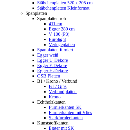
Stäbchenplatten 520 x 205 cm
Stäbchenplatten Kleinformat
Spanplatten
Spanplatten roh
411 cm
Egger 280 cm
V 100 (P3)
Eurolight
Verlegeplatten
Spanplatten furniert
Egger weiß
Egger U-Dekore
Egger F-Dekore
Egger H-Dekore
OSB Platten
B1 / Krono / Verbund
B1 / Gips
Verbundplatten
Krono
Echtholzkanten
Furnierkanten SK
Furnierkanten mit Vlies
Starkfurnierkanten
Kunststoffkanten
Egger mit SK