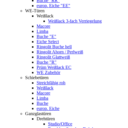
Buche "RR"
europ. Eiche "EE"
WE-Türen
Weißlack
Weißlack 3-fach Verriegelung
Macore
Limba
Buche "E"
Eiche Select
Ringolit Buche hell
Ringolit Ahorn / Perlweiß
Ringolit Glattweiß
Buche "R"
Prüm Weißlack EC
WE Zubehör
Schiebetüren
Streichfähig roh
Weißlack
Macore
Limba
Buche
europ. Eiche
Ganzglastüren
Drehtüren
Studio/Office