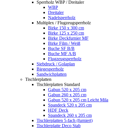
Sperrholz WBP / Dreitaler
WBP
Dreitaler
Nadelsperrholz
Multiplex / Flugzeugsperrholz
Birke 150 x 300 cm
Birke 125 x 250 cm
Birke Deckfurnier MF
Birke Film / Weiß
Buche SF B/B
Buche MF A/B
Flugzeugsperrholz
Siebdruck / Golaplan
Biegesperrholz
Sandwichplatten
Tischlerplatten
Tischlerplatten Standard
Gabun 520 x 205 cm
Gabun 260 x 205 cm
Gabun 520 x 205 cm Leicht Mila
Spandeck 520 x 205 cm
HDF Deck
Spandeck 260 x 205 cm
Tischlerplatten 5-fach (furniert)
Tischlerplatte Deco Stab