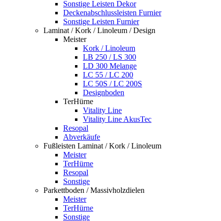
Sonstige Leisten Dekor
Deckenabschlussleisten Furnier
Sonstige Leisten Furnier
Laminat / Kork / Linoleum / Design
Meister
Kork / Linoleum
LB 250 / LS 300
LD 300 Melange
LC 55 / LC 200
LC 50S / LC 200S
Designboden
TerHürne
Vitality Line
Vitality Line AkusTec
Resopal
Abverkäufe
Fußleisten Laminat / Kork / Linoleum
Meister
TerHürne
Resopal
Sonstige
Parkettboden / Massivholzdielen
Meister
TerHürne
Sonstige