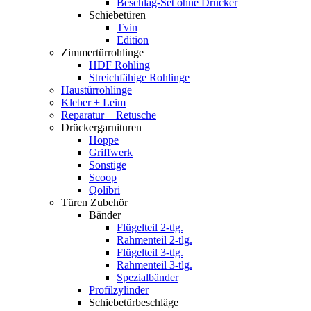
Beschlag-Set ohne Drücker
Schiebetüren
Tvin
Edition
Zimmertürrohlinge
HDF Rohling
Streichfähige Rohlinge
Haustürrohlinge
Kleber + Leim
Reparatur + Retusche
Drückergarnituren
Hoppe
Griffwerk
Sonstige
Scoop
Qolibri
Türen Zubehör
Bänder
Flügelteil 2-tlg.
Rahmenteil 2-tlg.
Flügelteil 3-tlg.
Rahmenteil 3-tlg.
Spezialbänder
Profilzylinder
Schiebetürbeschläge