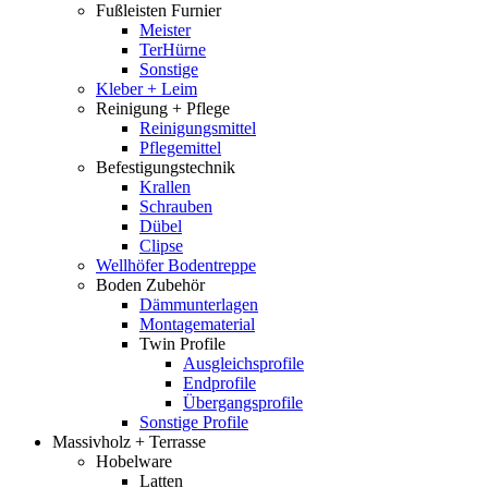
Fußleisten Furnier
Meister
TerHürne
Sonstige
Kleber + Leim
Reinigung + Pflege
Reinigungsmittel
Pflegemittel
Befestigungstechnik
Krallen
Schrauben
Dübel
Clipse
Wellhöfer Bodentreppe
Boden Zubehör
Dämmunterlagen
Montagematerial
Twin Profile
Ausgleichsprofile
Endprofile
Übergangsprofile
Sonstige Profile
Massivholz + Terrasse
Hobelware
Latten