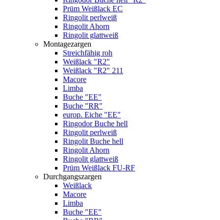
Prüm Weißlack EC
Ringolit perlweiß
Ringolit Ahorn
Ringolit glattweiß
Montagezargen
Streichfähig roh
Weißlack "R2"
Weißlack "R2" 211
Macore
Limba
Buche "EE"
Buche "RR"
europ. Eiche "EE"
Ringodor Buche hell
Ringolit perlweiß
Ringolit Buche hell
Ringolit Ahorn
Ringolit glattweiß
Prüm Weißlack FU-RF
Durchgangszargen
Weißlack
Macore
Limba
Buche "EE"