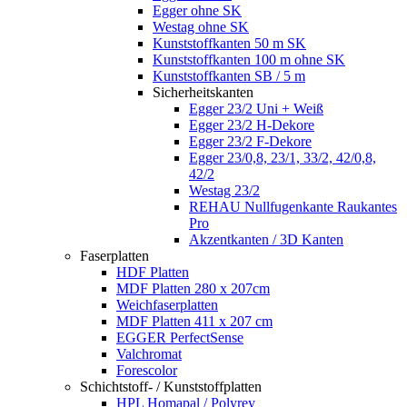
Egger ohne SK
Westag ohne SK
Kunststoffkanten 50 m SK
Kunststoffkanten 100 m ohne SK
Kunststoffkanten SB / 5 m
Sicherheitskanten
Egger 23/2 Uni + Weiß
Egger 23/2 H-Dekore
Egger 23/2 F-Dekore
Egger 23/0,8, 23/1, 33/2, 42/0,8,
42/2
Westag 23/2
REHAU Nullfugenkante Raukantes
Pro
Akzentkanten / 3D Kanten
Faserplatten
HDF Platten
MDF Platten 280 x 207cm
Weichfaserplatten
MDF Platten 411 x 207 cm
EGGER PerfectSense
Valchromat
Forescolor
Schichtstoff- / Kunststoffplatten
HPL Homapal / Polyrey