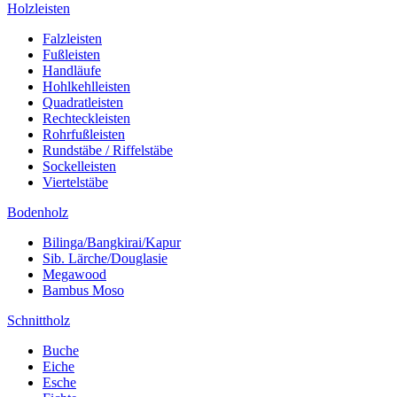
Holzleisten
Falzleisten
Fußleisten
Handläufe
Hohlkehlleisten
Quadratleisten
Rechteckleisten
Rohrfußleisten
Rundstäbe / Riffelstäbe
Sockelleisten
Viertelstäbe
Bodenholz
Bilinga/Bangkirai/Kapur
Sib. Lärche/Douglasie
Megawood
Bambus Moso
Schnittholz
Buche
Eiche
Esche