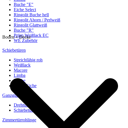
Buche "E"
Eiche Select
Ringolit Buche hell
Ringolit Ahorn / Perlweiß
Ringolit Glattweiß
Buche "R"
Prüm Weißlack EC
Boden + Decke
WE Zubehör
Schiebetüren
Streichfähig roh
Weißlack
Macore
Limba
Buche
europ. Eiche
Ganzglastüren
Drehtüren
Schiebetüren
Zimmertürrohlinge