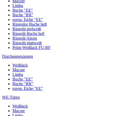
Macore
Limba
Buche "EE"
Buche "RR"
europ. Eiche "EE"
Ringodor Buche hell
Ringolit perlweiß
Ringolit Buche hell
Ringolit Ahorn
Ringolit glattweiß
Prüm Weißlack FU-RF
Durchgangszargen
Weißlack
Macore
Limba
Buche "EE"
Buche "RR"
europ. Eiche "EE"
WE-Türen
Weißlack
Macore
Limba