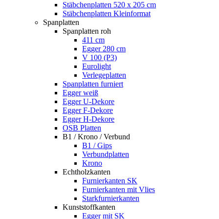
Stäbchenplatten 520 x 205 cm
Stäbchenplatten Kleinformat
Spanplatten
Spanplatten roh
411 cm
Egger 280 cm
V 100 (P3)
Eurolight
Verlegeplatten
Spanplatten furniert
Egger weiß
Egger U-Dekore
Egger F-Dekore
Egger H-Dekore
OSB Platten
B1 / Krono / Verbund
B1 / Gips
Verbundplatten
Krono
Echtholzkanten
Furnierkanten SK
Furnierkanten mit Vlies
Starkfurnierkanten
Kunststoffkanten
Egger mit SK