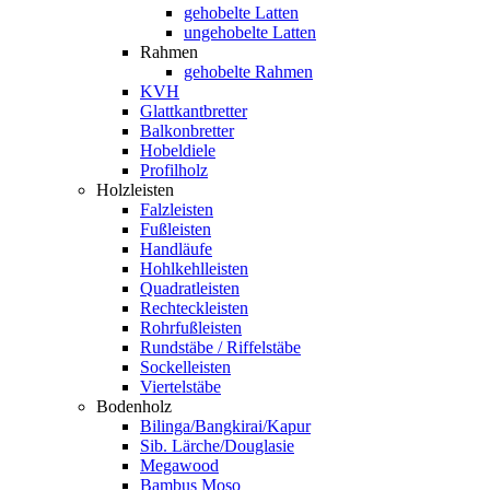
gehobelte Latten
ungehobelte Latten
Rahmen
gehobelte Rahmen
KVH
Glattkantbretter
Balkonbretter
Hobeldiele
Profilholz
Holzleisten
Falzleisten
Fußleisten
Handläufe
Hohlkehlleisten
Quadratleisten
Rechteckleisten
Rohrfußleisten
Rundstäbe / Riffelstäbe
Sockelleisten
Viertelstäbe
Bodenholz
Bilinga/Bangkirai/Kapur
Sib. Lärche/Douglasie
Megawood
Bambus Moso