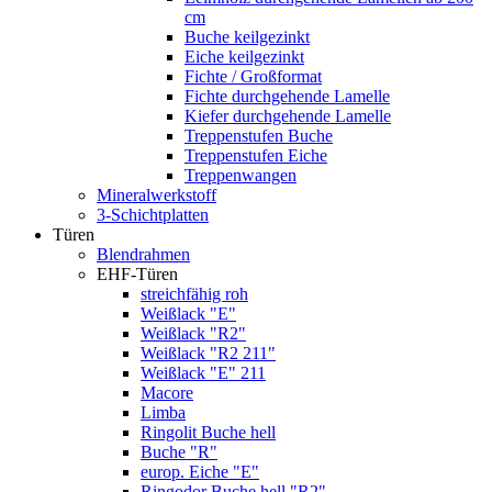
cm
Buche keilgezinkt
Eiche keilgezinkt
Fichte / Großformat
Fichte durchgehende Lamelle
Kiefer durchgehende Lamelle
Treppenstufen Buche
Treppenstufen Eiche
Treppenwangen
Mineralwerkstoff
3-Schichtplatten
Türen
Blendrahmen
EHF-Türen
streichfähig roh
Weißlack "E"
Weißlack "R2"
Weißlack "R2 211"
Weißlack "E" 211
Macore
Limba
Ringolit Buche hell
Buche "R"
europ. Eiche "E"
Ringodor Buche hell "R2"