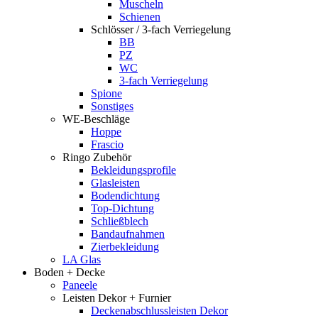
Muscheln
Schienen
Schlösser / 3-fach Verriegelung
BB
PZ
WC
3-fach Verriegelung
Spione
Sonstiges
WE-Beschläge
Hoppe
Frascio
Ringo Zubehör
Bekleidungsprofile
Glasleisten
Bodendichtung
Top-Dichtung
Schließblech
Bandaufnahmen
Zierbekleidung
LA Glas
Boden + Decke
Paneele
Leisten Dekor + Furnier
Deckenabschlussleisten Dekor