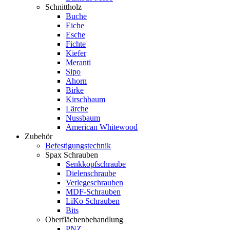
Schnittholz
Buche
Eiche
Esche
Fichte
Kiefer
Meranti
Sipo
Ahorn
Birke
Kirschbaum
Lärche
Nussbaum
American Whitewood
Zubehör
Befestigungstechnik
Spax Schrauben
Senkkopfschraube
Dielenschraube
Verlegeschrauben
MDF-Schrauben
LiKo Schrauben
Bits
Oberflächenbehandlung
PNZ