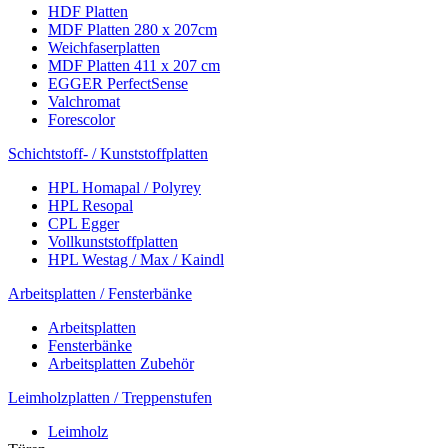
HDF Platten
MDF Platten 280 x 207cm
Weichfaserplatten
MDF Platten 411 x 207 cm
EGGER PerfectSense
Valchromat
Forescolor
Schichtstoff- / Kunststoffplatten
HPL Homapal / Polyrey
HPL Resopal
CPL Egger
Vollkunststoffplatten
HPL Westag / Max / Kaindl
Arbeitsplatten / Fensterbänke
Arbeitsplatten
Fensterbänke
Arbeitsplatten Zubehör
Leimholzplatten / Treppenstufen
Leimholz