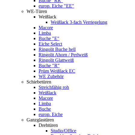
Buche "RR"
europ. Eiche "EE"
WE-Türen
Weißlack
Weißlack 3-fach Verriegelung
Macore
Limba
Buche "E"
Eiche Select
Ringolit Buche hell
Ringolit Ahorn / Perlweiß
Ringolit Glattweiß
Buche "R"
Prüm Weißlack EC
WE Zubehör
Schiebetüren
Streichfähig roh
Weißlack
Macore
Limba
Buche
europ. Eiche
Ganzglastüren
Drehtüren
Studio/Office