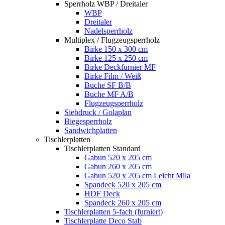
Sperrholz WBP / Dreitaler
WBP
Dreitaler
Nadelsperrholz
Multiplex / Flugzeugsperrholz
Birke 150 x 300 cm
Birke 125 x 250 cm
Birke Deckfurnier MF
Birke Film / Weiß
Buche SF B/B
Buche MF A/B
Flugzeugsperrholz
Siebdruck / Golaplan
Biegesperrholz
Sandwichplatten
Tischlerplatten
Tischlerplatten Standard
Gabun 520 x 205 cm
Gabun 260 x 205 cm
Gabun 520 x 205 cm Leicht Mila
Spandeck 520 x 205 cm
HDF Deck
Spandeck 260 x 205 cm
Tischlerplatten 5-fach (furniert)
Tischlerplatte Deco Stab