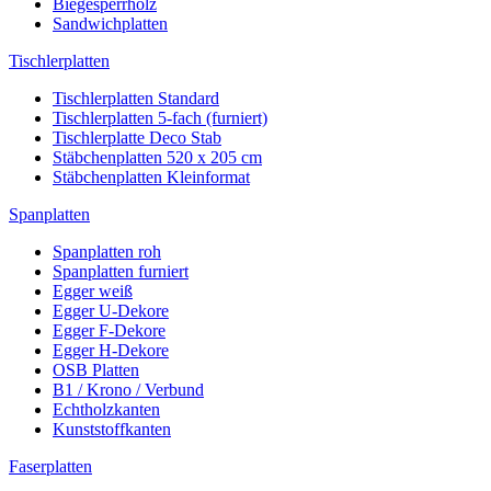
Biegesperrholz
Sandwichplatten
Tischlerplatten
Tischlerplatten Standard
Tischlerplatten 5-fach (furniert)
Tischlerplatte Deco Stab
Stäbchenplatten 520 x 205 cm
Stäbchenplatten Kleinformat
Spanplatten
Spanplatten roh
Spanplatten furniert
Egger weiß
Egger U-Dekore
Egger F-Dekore
Egger H-Dekore
OSB Platten
B1 / Krono / Verbund
Echtholzkanten
Kunststoffkanten
Faserplatten