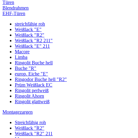
Türen
Blendrahmen
EHF-Türen
streichfähig roh
Weißlack "E"
Weißlack "R2"
Weißlack "R2 211"
Weißlack "E" 211
Macore
Limba
Ringolit Buche hell
Buche "R"
europ. Eiche "E"
Ringodor Buche hell "R2"
Prüm Weißlack EC
Ringolit perlweiß
Ringolit Ahorn
Ringolit glattweiß
Montagezargen
Streichfähig roh
Weißlack "R2"
Weißlack "R2" 211