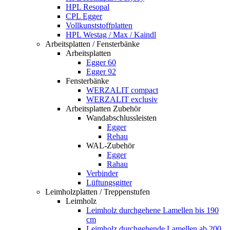
HPL Resopal
CPL Egger
Vollkunststoffplatten
HPL Westag / Max / Kaindl
Arbeitsplatten / Fensterbänke
Arbeitsplatten
Egger 60
Egger 92
Fensterbänke
WERZALIT compact
WERZALIT exclusiv
Arbeitsplatten Zubehör
Wandabschlussleisten
Egger
Rehau
WAL-Zubehör
Egger
Rahau
Verbinder
Lüftungsgitter
Leimholzplatten / Treppenstufen
Leimholz
Leimholz durchgehene Lamellen bis 190
cm
Leimholz durchgehende Lamellen ab 200