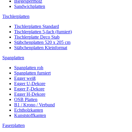
Biegesperrholz
Sandwichplatten
Tischlerplatten
Tischlerplatten Standard
Tischlerplatten 5-fach (furniert)
Tischlerplatte Deco Stab
Stäbchenplatten 520 x 205 cm
Stäbchenplatten Kleinformat
Spanplatten
Spanplatten roh
Spanplatten furniert
Egger weiß
Egger U-Dekore
Egger F-Dekore
Egger H-Dekore
OSB Platten
B1 / Krono / Verbund
Echtholzkanten
Kunststoffkanten
Faserplatten