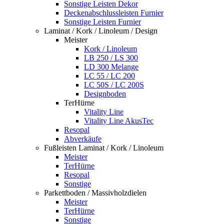
Sonstige Leisten Dekor
Deckenabschlussleisten Furnier
Sonstige Leisten Furnier
Laminat / Kork / Linoleum / Design
Meister
Kork / Linoleum
LB 250 / LS 300
LD 300 Melange
LC 55 / LC 200
LC 50S / LC 200S
Designboden
TerHürne
Vitality Line
Vitality Line AkusTec
Resopal
Abverkäufe
Fußleisten Laminat / Kork / Linoleum
Meister
TerHürne
Resopal
Sonstige
Parkettboden / Massivholzdielen
Meister
TerHürne
Sonstige