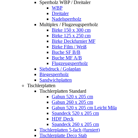
Sperrholz WBP / Dreitaler
WBP
Dreitaler
Nadelsperrholz
Multiplex / Flugzeugsperrholz
Birke 150 x 300 cm
Birke 125 x 250 cm
Birke Deckfurnier MF
Birke Film / Weiß
Buche SF B/B
Buche MF A/B
Flugzeugsperrholz
Siebdruck / Golaplan
Biegesperrholz
Sandwichplatten
Tischlerplatten
Tischlerplatten Standard
Gabun 520 x 205 cm
Gabun 260 x 205 cm
Gabun 520 x 205 cm Leicht Mila
Spandeck 520 x 205 cm
HDF Deck
Spandeck 260 x 205 cm
Tischlerplatten 5-fach (furniert)
Tischlerplatte Deco Stab