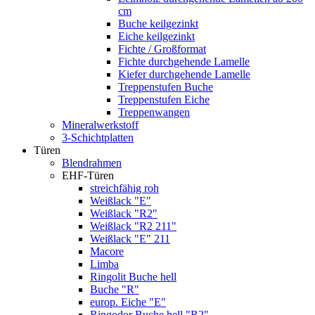
cm
Buche keilgezinkt
Eiche keilgezinkt
Fichte / Großformat
Fichte durchgehende Lamelle
Kiefer durchgehende Lamelle
Treppenstufen Buche
Treppenstufen Eiche
Treppenwangen
Mineralwerkstoff
3-Schichtplatten
Türen
Blendrahmen
EHF-Türen
streichfähig roh
Weißlack "E"
Weißlack "R2"
Weißlack "R2 211"
Weißlack "E" 211
Macore
Limba
Ringolit Buche hell
Buche "R"
europ. Eiche "E"
Ringodor Buche hell "R2"