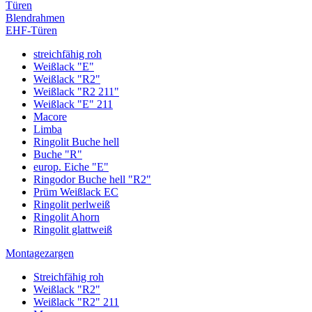
Türen
Blendrahmen
EHF-Türen
streichfähig roh
Weißlack "E"
Weißlack "R2"
Weißlack "R2 211"
Weißlack "E" 211
Macore
Limba
Ringolit Buche hell
Buche "R"
europ. Eiche "E"
Ringodor Buche hell "R2"
Prüm Weißlack EC
Ringolit perlweiß
Ringolit Ahorn
Ringolit glattweiß
Montagezargen
Streichfähig roh
Weißlack "R2"
Weißlack "R2" 211