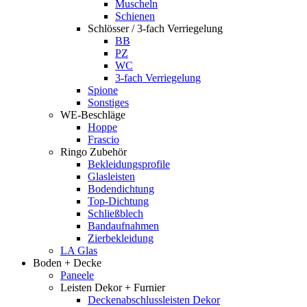
Muscheln
Schienen
Schlösser / 3-fach Verriegelung
BB
PZ
WC
3-fach Verriegelung
Spione
Sonstiges
WE-Beschläge
Hoppe
Frascio
Ringo Zubehör
Bekleidungsprofile
Glasleisten
Bodendichtung
Top-Dichtung
Schließblech
Bandaufnahmen
Zierbekleidung
LA Glas
Boden + Decke
Paneele
Leisten Dekor + Furnier
Deckenabschlussleisten Dekor