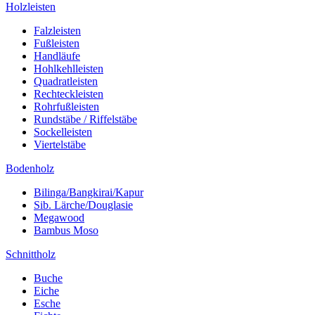
Holzleisten
Falzleisten
Fußleisten
Handläufe
Hohlkehlleisten
Quadratleisten
Rechteckleisten
Rohrfußleisten
Rundstäbe / Riffelstäbe
Sockelleisten
Viertelstäbe
Bodenholz
Bilinga/Bangkirai/Kapur
Sib. Lärche/Douglasie
Megawood
Bambus Moso
Schnittholz
Buche
Eiche
Esche