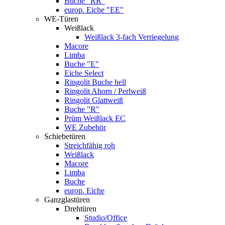
Buche "RR"
europ. Eiche "EE"
WE-Türen
Weißlack
Weißlack 3-fach Verriegelung
Macore
Limba
Buche "E"
Eiche Select
Ringolit Buche hell
Ringolit Ahorn / Perlweiß
Ringolit Glattweiß
Buche "R"
Prüm Weißlack EC
WE Zubehör
Schiebetüren
Streichfähig roh
Weißlack
Macore
Limba
Buche
europ. Eiche
Ganzglastüren
Drehtüren
Studio/Office