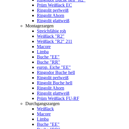
Prüm Weißlack EC
Ringolit perlweiß
Ringolit Ahorn
Ringolit glattweiß
Montagezargen
Streichfähig roh
Weißlack "R2"
Weißlack "R2" 211
Macore
Limba
Buche "EE"
Buche "RR"
europ. Eiche "EE"
Ringodor Buche hell
Ringolit perlweiß
Ringolit Buche hell
Ringolit Ahorn
Ringolit glattweiß
Prüm Weißlack FU-RF
Durchgangszargen
Weißlack
Macore
Limba
Buche "EE"