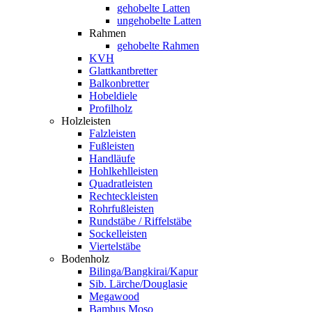
gehobelte Latten
ungehobelte Latten
Rahmen
gehobelte Rahmen
KVH
Glattkantbretter
Balkonbretter
Hobeldiele
Profilholz
Holzleisten
Falzleisten
Fußleisten
Handläufe
Hohlkehlleisten
Quadratleisten
Rechteckleisten
Rohrfußleisten
Rundstäbe / Riffelstäbe
Sockelleisten
Viertelstäbe
Bodenholz
Bilinga/Bangkirai/Kapur
Sib. Lärche/Douglasie
Megawood
Bambus Moso