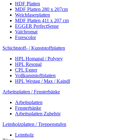
HDF Platten
MDF Platten 280 x 207cm
Weichfaserplatten
MDF Platten 411 x 207 cm
EGGER PerfectSense
Valchromat
Forescolor
Schichtstoff- / Kunststoffplatten
HPL Homapal / Polyrey
HPL Resopal
CPL Egger
Vollkunststoffplatten
HPL Westag / Max / Kaindl
Arbeitsplatten / Fensterbänke
Arbeitsplatten
Fensterbänke
Arbeitsplatten Zubehör
Leimholzplatten / Treppenstufen
Leimholz