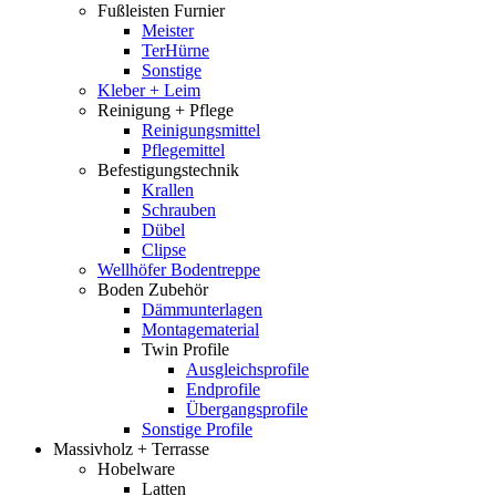
Fußleisten Furnier
Meister
TerHürne
Sonstige
Kleber + Leim
Reinigung + Pflege
Reinigungsmittel
Pflegemittel
Befestigungstechnik
Krallen
Schrauben
Dübel
Clipse
Wellhöfer Bodentreppe
Boden Zubehör
Dämmunterlagen
Montagematerial
Twin Profile
Ausgleichsprofile
Endprofile
Übergangsprofile
Sonstige Profile
Massivholz + Terrasse
Hobelware
Latten