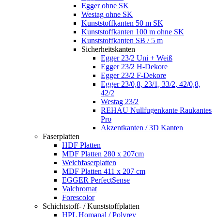
Egger ohne SK
Westag ohne SK
Kunststoffkanten 50 m SK
Kunststoffkanten 100 m ohne SK
Kunststoffkanten SB / 5 m
Sicherheitskanten
Egger 23/2 Uni + Weiß
Egger 23/2 H-Dekore
Egger 23/2 F-Dekore
Egger 23/0,8, 23/1, 33/2, 42/0,8,
42/2
Westag 23/2
REHAU Nullfugenkante Raukantes
Pro
Akzentkanten / 3D Kanten
Faserplatten
HDF Platten
MDF Platten 280 x 207cm
Weichfaserplatten
MDF Platten 411 x 207 cm
EGGER PerfectSense
Valchromat
Forescolor
Schichtstoff- / Kunststoffplatten
HPL Homapal / Polyrey