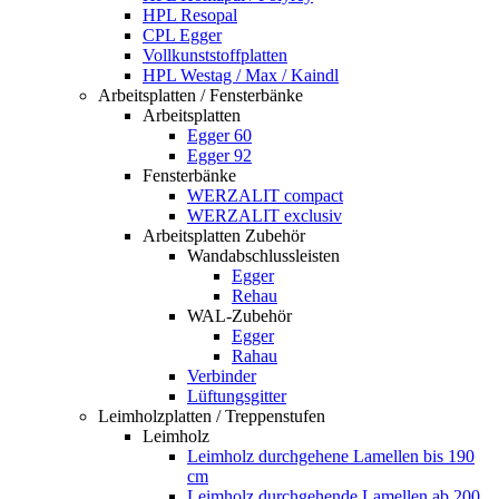
HPL Resopal
CPL Egger
Vollkunststoffplatten
HPL Westag / Max / Kaindl
Arbeitsplatten / Fensterbänke
Arbeitsplatten
Egger 60
Egger 92
Fensterbänke
WERZALIT compact
WERZALIT exclusiv
Arbeitsplatten Zubehör
Wandabschlussleisten
Egger
Rehau
WAL-Zubehör
Egger
Rahau
Verbinder
Lüftungsgitter
Leimholzplatten / Treppenstufen
Leimholz
Leimholz durchgehene Lamellen bis 190
cm
Leimholz durchgehende Lamellen ab 200