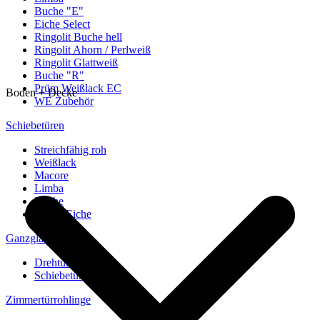
Buche "E"
Eiche Select
Ringolit Buche hell
Ringolit Ahorn / Perlweiß
Ringolit Glattweiß
Buche "R"
Prüm Weißlack EC
Boden + Decke
WE Zubehör
Schiebetüren
Streichfähig roh
Weißlack
Macore
Limba
Buche
europ. Eiche
Ganzglastüren
Drehtüren
Schiebetüren
Zimmertürrohlinge