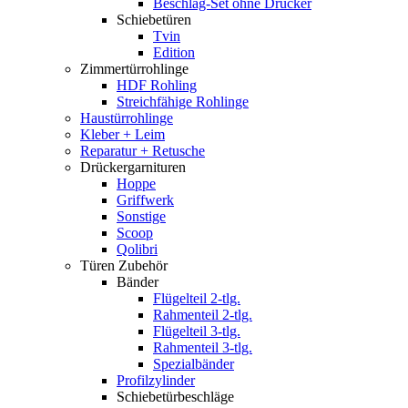
Beschlag-Set ohne Drücker
Schiebetüren
Tvin
Edition
Zimmertürrohlinge
HDF Rohling
Streichfähige Rohlinge
Haustürrohlinge
Kleber + Leim
Reparatur + Retusche
Drückergarnituren
Hoppe
Griffwerk
Sonstige
Scoop
Qolibri
Türen Zubehör
Bänder
Flügelteil 2-tlg.
Rahmenteil 2-tlg.
Flügelteil 3-tlg.
Rahmenteil 3-tlg.
Spezialbänder
Profilzylinder
Schiebetürbeschläge