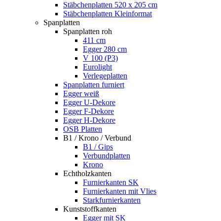
Stäbchenplatten 520 x 205 cm
Stäbchenplatten Kleinformat
Spanplatten
Spanplatten roh
411 cm
Egger 280 cm
V 100 (P3)
Eurolight
Verlegeplatten
Spanplatten furniert
Egger weiß
Egger U-Dekore
Egger F-Dekore
Egger H-Dekore
OSB Platten
B1 / Krono / Verbund
B1 / Gips
Verbundplatten
Krono
Echtholzkanten
Furnierkanten SK
Furnierkanten mit Vlies
Starkfurnierkanten
Kunststoffkanten
Egger mit SK