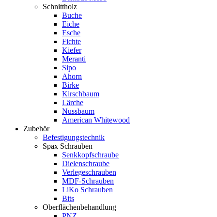
Schnittholz
Buche
Eiche
Esche
Fichte
Kiefer
Meranti
Sipo
Ahorn
Birke
Kirschbaum
Lärche
Nussbaum
American Whitewood
Zubehör
Befestigungstechnik
Spax Schrauben
Senkkopfschraube
Dielenschraube
Verlegeschrauben
MDF-Schrauben
LiKo Schrauben
Bits
Oberflächenbehandlung
PNZ