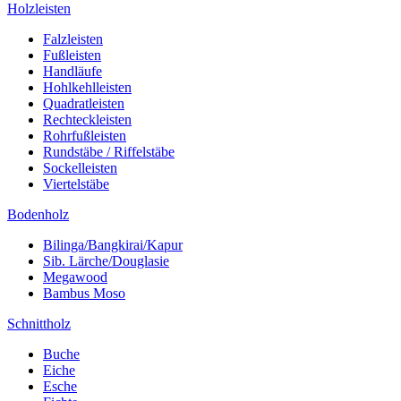
Holzleisten
Falzleisten
Fußleisten
Handläufe
Hohlkehlleisten
Quadratleisten
Rechteckleisten
Rohrfußleisten
Rundstäbe / Riffelstäbe
Sockelleisten
Viertelstäbe
Bodenholz
Bilinga/Bangkirai/Kapur
Sib. Lärche/Douglasie
Megawood
Bambus Moso
Schnittholz
Buche
Eiche
Esche