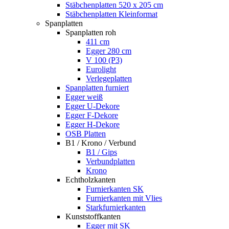
Stäbchenplatten 520 x 205 cm
Stäbchenplatten Kleinformat
Spanplatten
Spanplatten roh
411 cm
Egger 280 cm
V 100 (P3)
Eurolight
Verlegeplatten
Spanplatten furniert
Egger weiß
Egger U-Dekore
Egger F-Dekore
Egger H-Dekore
OSB Platten
B1 / Krono / Verbund
B1 / Gips
Verbundplatten
Krono
Echtholzkanten
Furnierkanten SK
Furnierkanten mit Vlies
Starkfurnierkanten
Kunststoffkanten
Egger mit SK