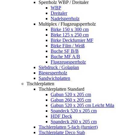
Sperrholz WBP / Dreitaler
WBP
Dreitaler
Nadelsperrholz
Multiplex / Flugzeugsperrholz
Birke 150 x 300 cm
Birke 125 x 250 cm
Birke Deckfurnier MF
Birke Film / Weiß
Buche SF B/B
Buche MF A/B
Flugzeugsperrholz
Siebdruck / Golaplan
Biegesperrholz
Sandwichplatten
Tischlerplatten
Tischlerplatten Standard
Gabun 520 x 205 cm
Gabun 260 x 205 cm
Gabun 520 x 205 cm Leicht Mila
Spandeck 520 x 205 cm
HDF Deck
Spandeck 260 x 205 cm
Tischlerplatten 5-fach (furniert)
Tischlerplatte Deco Stab