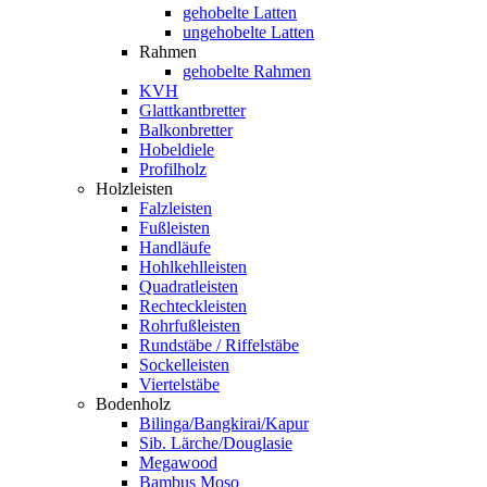
gehobelte Latten
ungehobelte Latten
Rahmen
gehobelte Rahmen
KVH
Glattkantbretter
Balkonbretter
Hobeldiele
Profilholz
Holzleisten
Falzleisten
Fußleisten
Handläufe
Hohlkehlleisten
Quadratleisten
Rechteckleisten
Rohrfußleisten
Rundstäbe / Riffelstäbe
Sockelleisten
Viertelstäbe
Bodenholz
Bilinga/Bangkirai/Kapur
Sib. Lärche/Douglasie
Megawood
Bambus Moso