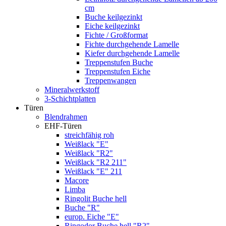
cm
Buche keilgezinkt
Eiche keilgezinkt
Fichte / Großformat
Fichte durchgehende Lamelle
Kiefer durchgehende Lamelle
Treppenstufen Buche
Treppenstufen Eiche
Treppenwangen
Mineralwerkstoff
3-Schichtplatten
Türen
Blendrahmen
EHF-Türen
streichfähig roh
Weißlack "E"
Weißlack "R2"
Weißlack "R2 211"
Weißlack "E" 211
Macore
Limba
Ringolit Buche hell
Buche "R"
europ. Eiche "E"
Ringodor Buche hell "R2"