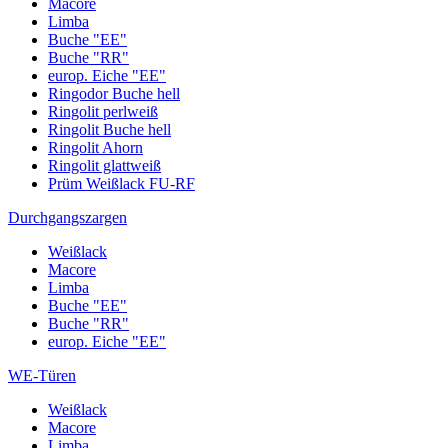
Macore
Limba
Buche "EE"
Buche "RR"
europ. Eiche "EE"
Ringodor Buche hell
Ringolit perlweiß
Ringolit Buche hell
Ringolit Ahorn
Ringolit glattweiß
Prüm Weißlack FU-RF
Durchgangszargen
Weißlack
Macore
Limba
Buche "EE"
Buche "RR"
europ. Eiche "EE"
WE-Türen
Weißlack
Macore
Limba