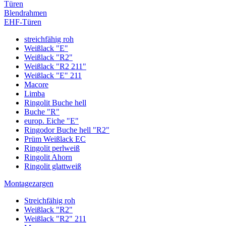
Türen
Blendrahmen
EHF-Türen
streichfähig roh
Weißlack "E"
Weißlack "R2"
Weißlack "R2 211"
Weißlack "E" 211
Macore
Limba
Ringolit Buche hell
Buche "R"
europ. Eiche "E"
Ringodor Buche hell "R2"
Prüm Weißlack EC
Ringolit perlweiß
Ringolit Ahorn
Ringolit glattweiß
Montagezargen
Streichfähig roh
Weißlack "R2"
Weißlack "R2" 211