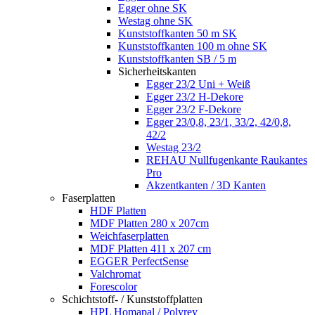
Egger ohne SK
Westag ohne SK
Kunststoffkanten 50 m SK
Kunststoffkanten 100 m ohne SK
Kunststoffkanten SB / 5 m
Sicherheitskanten
Egger 23/2 Uni + Weiß
Egger 23/2 H-Dekore
Egger 23/2 F-Dekore
Egger 23/0,8, 23/1, 33/2, 42/0,8,
42/2
Westag 23/2
REHAU Nullfugenkante Raukantes
Pro
Akzentkanten / 3D Kanten
Faserplatten
HDF Platten
MDF Platten 280 x 207cm
Weichfaserplatten
MDF Platten 411 x 207 cm
EGGER PerfectSense
Valchromat
Forescolor
Schichtstoff- / Kunststoffplatten
HPL Homapal / Polyrey