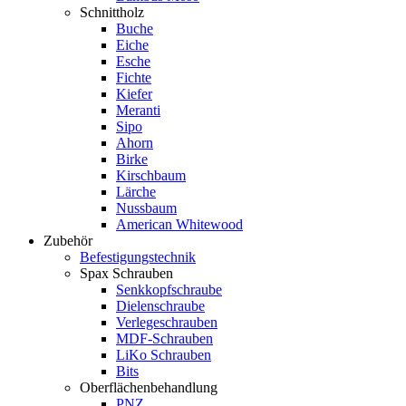
Schnittholz
Buche
Eiche
Esche
Fichte
Kiefer
Meranti
Sipo
Ahorn
Birke
Kirschbaum
Lärche
Nussbaum
American Whitewood
Zubehör
Befestigungstechnik
Spax Schrauben
Senkkopfschraube
Dielenschraube
Verlegeschrauben
MDF-Schrauben
LiKo Schrauben
Bits
Oberflächenbehandlung
PNZ