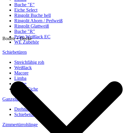
Buche "E"
Eiche Select
Ringolit Buche hell
Ringolit Ahorn / Perlweiß
Ringolit Glattweiß
Buche "R"
Prüm Weißlack EC
Boden + Decke
WE Zubehör
Schiebetüren
Streichfähig roh
Weißlack
Macore
Limba
Buche
europ. Eiche
Ganzglastüren
Drehtüren
Schiebetüren
Zimmertürrohlinge