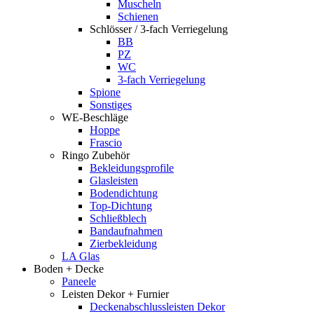
Muscheln
Schienen
Schlösser / 3-fach Verriegelung
BB
PZ
WC
3-fach Verriegelung
Spione
Sonstiges
WE-Beschläge
Hoppe
Frascio
Ringo Zubehör
Bekleidungsprofile
Glasleisten
Bodendichtung
Top-Dichtung
Schließblech
Bandaufnahmen
Zierbekleidung
LA Glas
Boden + Decke
Paneele
Leisten Dekor + Furnier
Deckenabschlussleisten Dekor