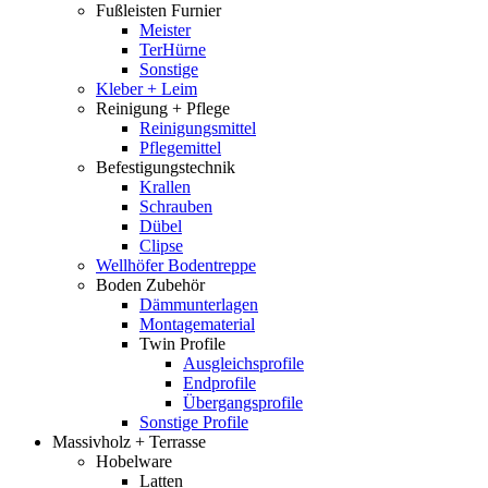
Fußleisten Furnier
Meister
TerHürne
Sonstige
Kleber + Leim
Reinigung + Pflege
Reinigungsmittel
Pflegemittel
Befestigungstechnik
Krallen
Schrauben
Dübel
Clipse
Wellhöfer Bodentreppe
Boden Zubehör
Dämmunterlagen
Montagematerial
Twin Profile
Ausgleichsprofile
Endprofile
Übergangsprofile
Sonstige Profile
Massivholz + Terrasse
Hobelware
Latten