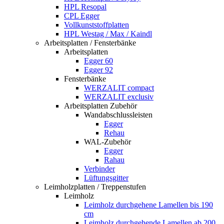
HPL Resopal
CPL Egger
Vollkunststoffplatten
HPL Westag / Max / Kaindl
Arbeitsplatten / Fensterbänke
Arbeitsplatten
Egger 60
Egger 92
Fensterbänke
WERZALIT compact
WERZALIT exclusiv
Arbeitsplatten Zubehör
Wandabschlussleisten
Egger
Rehau
WAL-Zubehör
Egger
Rahau
Verbinder
Lüftungsgitter
Leimholzplatten / Treppenstufen
Leimholz
Leimholz durchgehene Lamellen bis 190
cm
Leimholz durchgehende Lamellen ab 200