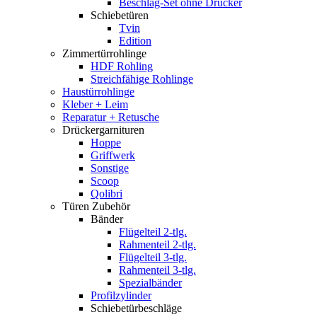
Beschlag-Set ohne Drücker
Schiebetüren
Tvin
Edition
Zimmertürrohlinge
HDF Rohling
Streichfähige Rohlinge
Haustürrohlinge
Kleber + Leim
Reparatur + Retusche
Drückergarnituren
Hoppe
Griffwerk
Sonstige
Scoop
Qolibri
Türen Zubehör
Bänder
Flügelteil 2-tlg.
Rahmenteil 2-tlg.
Flügelteil 3-tlg.
Rahmenteil 3-tlg.
Spezialbänder
Profilzylinder
Schiebetürbeschläge