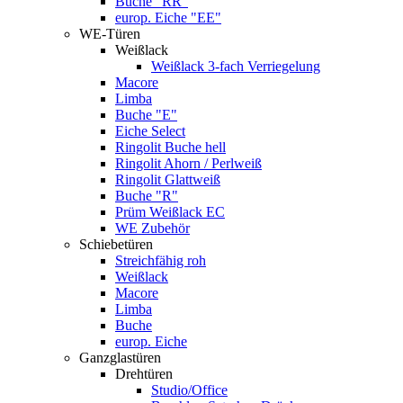
Buche "RR"
europ. Eiche "EE"
WE-Türen
Weißlack
Weißlack 3-fach Verriegelung
Macore
Limba
Buche "E"
Eiche Select
Ringolit Buche hell
Ringolit Ahorn / Perlweiß
Ringolit Glattweiß
Buche "R"
Prüm Weißlack EC
WE Zubehör
Schiebetüren
Streichfähig roh
Weißlack
Macore
Limba
Buche
europ. Eiche
Ganzglastüren
Drehtüren
Studio/Office