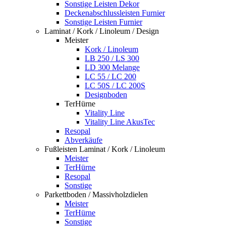
Sonstige Leisten Dekor
Deckenabschlussleisten Furnier
Sonstige Leisten Furnier
Laminat / Kork / Linoleum / Design
Meister
Kork / Linoleum
LB 250 / LS 300
LD 300 Melange
LC 55 / LC 200
LC 50S / LC 200S
Designboden
TerHürne
Vitality Line
Vitality Line AkusTec
Resopal
Abverkäufe
Fußleisten Laminat / Kork / Linoleum
Meister
TerHürne
Resopal
Sonstige
Parkettboden / Massivholzdielen
Meister
TerHürne
Sonstige