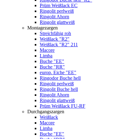
Prüm Weißlack EC
Ringolit perlweiß
Ringolit Ahorn
Ringolit glattweiß
Montagezargen
Streichfähig roh
Weißlack "R2"
Weißlack "R2" 211
Macore
Limba
Buche "EE"
Buche "RR"
europ. Eiche "EE"
Ringodor Buche hell
Ringolit perlweiß
Ringolit Buche hell
Ringolit Ahorn
Ringolit glattweiß
Prüm Weißlack FU-RF
Durchgangszargen
Weißlack
Macore
Limba
Buche "EE"