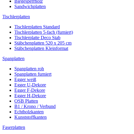
Biegesperrholz
Sandwichplatten
Tischlerplatten
Tischlerplatten Standard
Tischlerplatten 5-fach (furniert)
Tischlerplatte Deco Stab
Stäbchenplatten 520 x 205 cm
Stäbchenplatten Kleinformat
Spanplatten
Spanplatten roh
Spanplatten furniert
Egger weiß
Egger U-Dekore
Egger F-Dekore
Egger H-Dekore
OSB Platten
B1 / Krono / Verbund
Echtholzkanten
Kunststoffkanten
Faserplatten