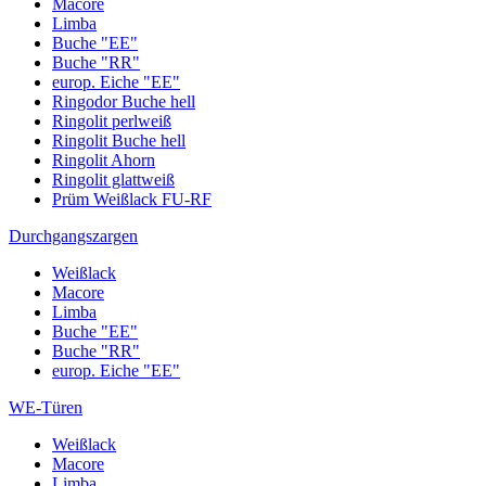
Macore
Limba
Buche "EE"
Buche "RR"
europ. Eiche "EE"
Ringodor Buche hell
Ringolit perlweiß
Ringolit Buche hell
Ringolit Ahorn
Ringolit glattweiß
Prüm Weißlack FU-RF
Durchgangszargen
Weißlack
Macore
Limba
Buche "EE"
Buche "RR"
europ. Eiche "EE"
WE-Türen
Weißlack
Macore
Limba