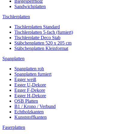
Biegesperrholz
Sandwichplatten
Tischlerplatten
Tischlerplatten Standard
Tischlerplatten 5-fach (furniert)
Tischlerplatte Deco Stab
Stäbchenplatten 520 x 205 cm
Stäbchenplatten Kleinformat
Spanplatten
Spanplatten roh
Spanplatten furniert
Egger weiß
Egger U-Dekore
Egger F-Dekore
Egger H-Dekore
OSB Platten
B1 / Krono / Verbund
Echtholzkanten
Kunststoffkanten
Faserplatten