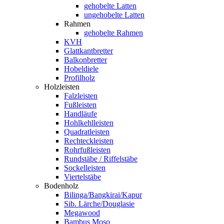
gehobelte Latten
ungehobelte Latten
Rahmen
gehobelte Rahmen
KVH
Glattkantbretter
Balkonbretter
Hobeldiele
Profilholz
Holzleisten
Falzleisten
Fußleisten
Handläufe
Hohlkehlleisten
Quadratleisten
Rechteckleisten
Rohrfußleisten
Rundstäbe / Riffelstäbe
Sockelleisten
Viertelstäbe
Bodenholz
Bilinga/Bangkirai/Kapur
Sib. Lärche/Douglasie
Megawood
Bambus Moso