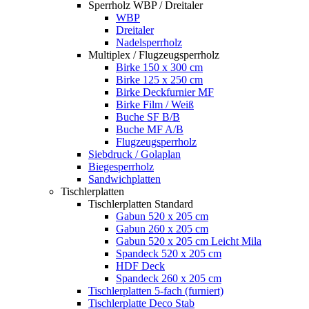
Sperrholz WBP / Dreitaler
WBP
Dreitaler
Nadelsperrholz
Multiplex / Flugzeugsperrholz
Birke 150 x 300 cm
Birke 125 x 250 cm
Birke Deckfurnier MF
Birke Film / Weiß
Buche SF B/B
Buche MF A/B
Flugzeugsperrholz
Siebdruck / Golaplan
Biegesperrholz
Sandwichplatten
Tischlerplatten
Tischlerplatten Standard
Gabun 520 x 205 cm
Gabun 260 x 205 cm
Gabun 520 x 205 cm Leicht Mila
Spandeck 520 x 205 cm
HDF Deck
Spandeck 260 x 205 cm
Tischlerplatten 5-fach (furniert)
Tischlerplatte Deco Stab