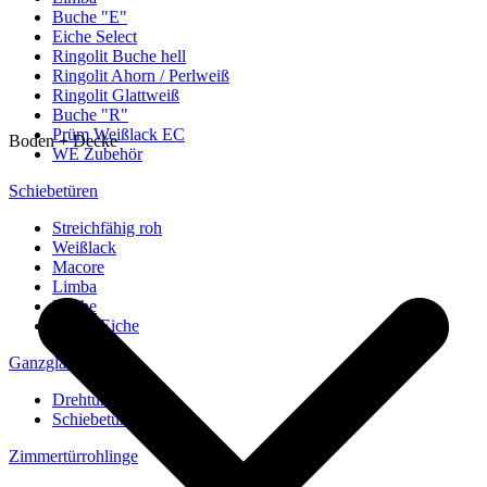
Buche "E"
Eiche Select
Ringolit Buche hell
Ringolit Ahorn / Perlweiß
Ringolit Glattweiß
Buche "R"
Prüm Weißlack EC
Boden + Decke
WE Zubehör
Schiebetüren
Streichfähig roh
Weißlack
Macore
Limba
Buche
europ. Eiche
Ganzglastüren
Drehtüren
Schiebetüren
Zimmertürrohlinge