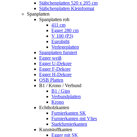
Stäbchenplatten 520 x 205 cm
Stäbchenplatten Kleinformat
Spanplatten
Spanplatten roh
411 cm
Egger 280 cm
V 100 (P3)
Eurolight
Verlegeplatten
Spanplatten furniert
Egger weiß
Egger U-Dekore
Egger F-Dekore
Egger H-Dekore
OSB Platten
B1 / Krono / Verbund
B1 / Gips
Verbundplatten
Krono
Echtholzkanten
Furnierkanten SK
Furnierkanten mit Vlies
Starkfurnierkanten
Kunststoffkanten
Egger mit SK