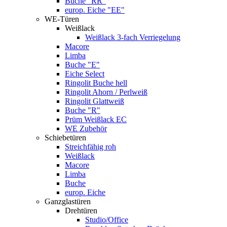
Buche "RR"
europ. Eiche "EE"
WE-Türen
Weißlack
Weißlack 3-fach Verriegelung
Macore
Limba
Buche "E"
Eiche Select
Ringolit Buche hell
Ringolit Ahorn / Perlweiß
Ringolit Glattweiß
Buche "R"
Prüm Weißlack EC
WE Zubehör
Schiebetüren
Streichfähig roh
Weißlack
Macore
Limba
Buche
europ. Eiche
Ganzglastüren
Drehtüren
Studio/Office