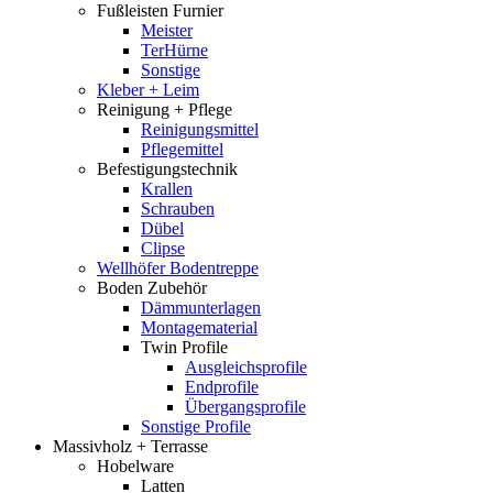
Fußleisten Furnier
Meister
TerHürne
Sonstige
Kleber + Leim
Reinigung + Pflege
Reinigungsmittel
Pflegemittel
Befestigungstechnik
Krallen
Schrauben
Dübel
Clipse
Wellhöfer Bodentreppe
Boden Zubehör
Dämmunterlagen
Montagematerial
Twin Profile
Ausgleichsprofile
Endprofile
Übergangsprofile
Sonstige Profile
Massivholz + Terrasse
Hobelware
Latten