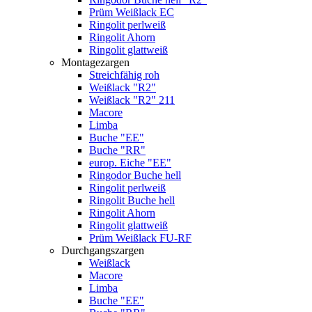
Prüm Weißlack EC
Ringolit perlweiß
Ringolit Ahorn
Ringolit glattweiß
Montagezargen
Streichfähig roh
Weißlack "R2"
Weißlack "R2" 211
Macore
Limba
Buche "EE"
Buche "RR"
europ. Eiche "EE"
Ringodor Buche hell
Ringolit perlweiß
Ringolit Buche hell
Ringolit Ahorn
Ringolit glattweiß
Prüm Weißlack FU-RF
Durchgangszargen
Weißlack
Macore
Limba
Buche "EE"