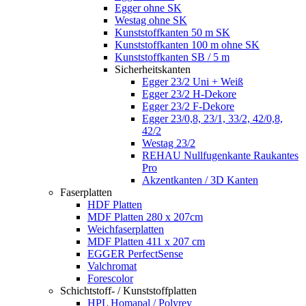
Egger ohne SK
Westag ohne SK
Kunststoffkanten 50 m SK
Kunststoffkanten 100 m ohne SK
Kunststoffkanten SB / 5 m
Sicherheitskanten
Egger 23/2 Uni + Weiß
Egger 23/2 H-Dekore
Egger 23/2 F-Dekore
Egger 23/0,8, 23/1, 33/2, 42/0,8,
42/2
Westag 23/2
REHAU Nullfugenkante Raukantes
Pro
Akzentkanten / 3D Kanten
Faserplatten
HDF Platten
MDF Platten 280 x 207cm
Weichfaserplatten
MDF Platten 411 x 207 cm
EGGER PerfectSense
Valchromat
Forescolor
Schichtstoff- / Kunststoffplatten
HPL Homapal / Polyrey