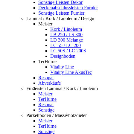
Sonstige Leisten Dekor
Deckenabschlussleisten Furnier
Sonstige Leisten Furnier
Laminat / Kork / Linoleum / Design
Meister
Kork / Linoleum
LB 250 / LS 300
LD 300 Melange
LC 55 / LC 200
LC 50S / LC 200S
Designboden
TerHürne
Vitality Line
Vitality Line AkusTec
Resopal
Abverkäufe
Fußleisten Laminat / Kork / Linoleum
Meister
TerHürne
Resopal
Sonstige
Parkettboden / Massivholzdielen
Meister
TerHürne
Sonstige