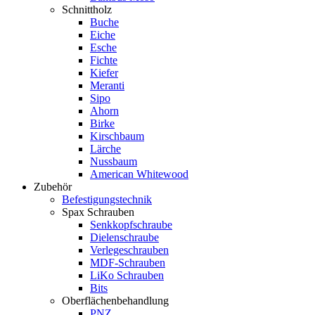
Schnittholz
Buche
Eiche
Esche
Fichte
Kiefer
Meranti
Sipo
Ahorn
Birke
Kirschbaum
Lärche
Nussbaum
American Whitewood
Zubehör
Befestigungstechnik
Spax Schrauben
Senkkopfschraube
Dielenschraube
Verlegeschrauben
MDF-Schrauben
LiKo Schrauben
Bits
Oberflächenbehandlung
PNZ