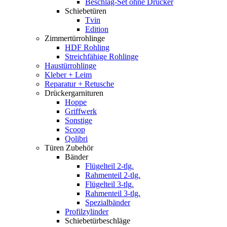
Beschlag-Set ohne Drücker
Schiebetüren
Tvin
Edition
Zimmertürrohlinge
HDF Rohling
Streichfähige Rohlinge
Haustürrohlinge
Kleber + Leim
Reparatur + Retusche
Drückergarnituren
Hoppe
Griffwerk
Sonstige
Scoop
Qolibri
Türen Zubehör
Bänder
Flügelteil 2-tlg.
Rahmenteil 2-tlg.
Flügelteil 3-tlg.
Rahmenteil 3-tlg.
Spezialbänder
Profilzylinder
Schiebetürbeschläge