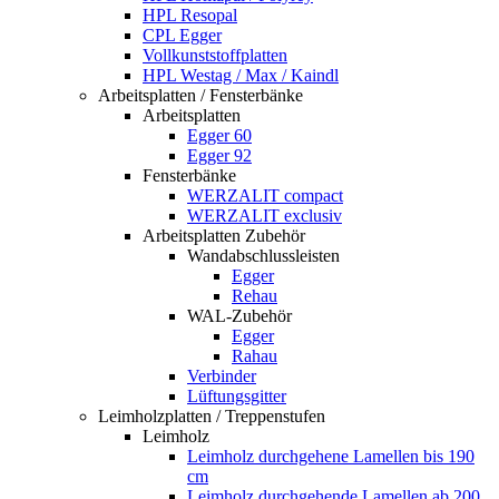
HPL Resopal
CPL Egger
Vollkunststoffplatten
HPL Westag / Max / Kaindl
Arbeitsplatten / Fensterbänke
Arbeitsplatten
Egger 60
Egger 92
Fensterbänke
WERZALIT compact
WERZALIT exclusiv
Arbeitsplatten Zubehör
Wandabschlussleisten
Egger
Rehau
WAL-Zubehör
Egger
Rahau
Verbinder
Lüftungsgitter
Leimholzplatten / Treppenstufen
Leimholz
Leimholz durchgehene Lamellen bis 190
cm
Leimholz durchgehende Lamellen ab 200