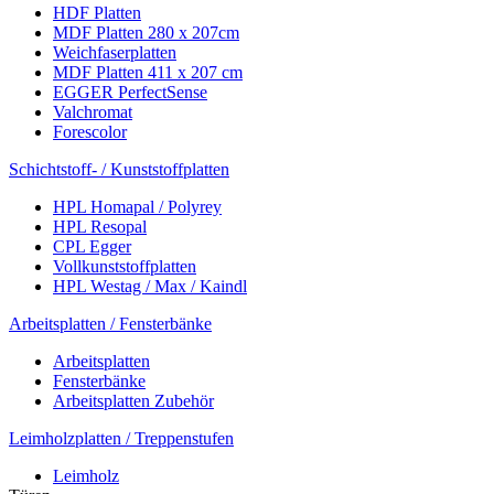
HDF Platten
MDF Platten 280 x 207cm
Weichfaserplatten
MDF Platten 411 x 207 cm
EGGER PerfectSense
Valchromat
Forescolor
Schichtstoff- / Kunststoffplatten
HPL Homapal / Polyrey
HPL Resopal
CPL Egger
Vollkunststoffplatten
HPL Westag / Max / Kaindl
Arbeitsplatten / Fensterbänke
Arbeitsplatten
Fensterbänke
Arbeitsplatten Zubehör
Leimholzplatten / Treppenstufen
Leimholz