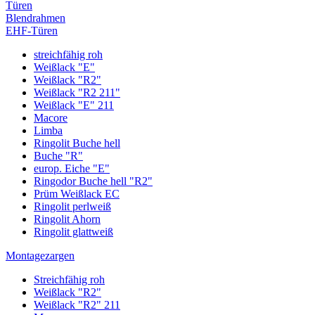
Türen
Blendrahmen
EHF-Türen
streichfähig roh
Weißlack "E"
Weißlack "R2"
Weißlack "R2 211"
Weißlack "E" 211
Macore
Limba
Ringolit Buche hell
Buche "R"
europ. Eiche "E"
Ringodor Buche hell "R2"
Prüm Weißlack EC
Ringolit perlweiß
Ringolit Ahorn
Ringolit glattweiß
Montagezargen
Streichfähig roh
Weißlack "R2"
Weißlack "R2" 211