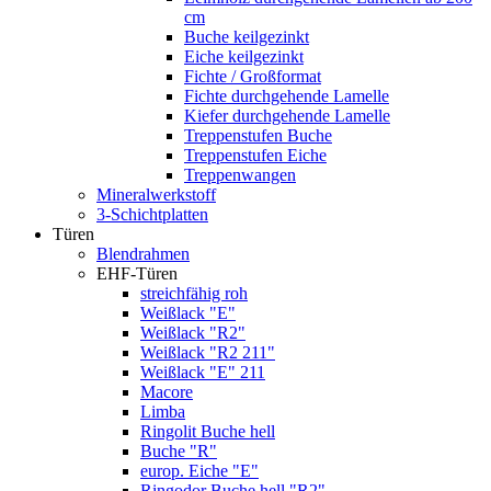
cm
Buche keilgezinkt
Eiche keilgezinkt
Fichte / Großformat
Fichte durchgehende Lamelle
Kiefer durchgehende Lamelle
Treppenstufen Buche
Treppenstufen Eiche
Treppenwangen
Mineralwerkstoff
3-Schichtplatten
Türen
Blendrahmen
EHF-Türen
streichfähig roh
Weißlack "E"
Weißlack "R2"
Weißlack "R2 211"
Weißlack "E" 211
Macore
Limba
Ringolit Buche hell
Buche "R"
europ. Eiche "E"
Ringodor Buche hell "R2"