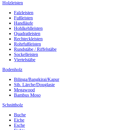
Holzleisten
Falzleisten
Fußleisten
Handläufe
Hohlkehlleisten
Quadratleisten
Rechteckleisten
Rohrfußleisten
Rundstäbe / Riffelstäbe
Sockelleisten
Viertelstäbe
Bodenholz
Bilinga/Bangkirai/Kapur
Sib. Lärche/Douglasie
Megawood
Bambus Moso
Schnittholz
Buche
Eiche
Esche