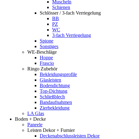
Muscheln
Schienen
Schlösser / 3-fach Verriegelung
BB
PZ
WC
3-fach Verriegelung
Spione
Sonstiges
WE-Beschläge
Hoppe
Frascio
Ringo Zubehör
Bekleidungsprofile
Glasleisten
Bodendichtung
Top-Dichtung
Schließblech
Bandaufnahmen
Zierbekleidung
LA Glas
Boden + Decke
Paneele
Leisten Dekor + Furnier
Deckenabschlussleisten Dekor