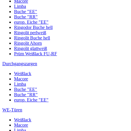
Macore
Limba
Buche "EE"
Buche "RR"
europ. Eiche "EE"
Ringodor Buche hell
Ringolit perlweiß
Ringolit Buche hell
Ringolit Ahorn
Ringolit glattweiß
Prüm Weißlack FU-RF
Durchgangszargen
Weißlack
Macore
Limba
Buche "EE"
Buche "RR"
europ. Eiche "EE"
WE-Türen
Weißlack
Macore
Limba