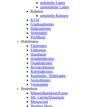
gehobelte Latten
ungehobelte Latten
Rahmen
gehobelte Rahmen
KVH
Glattkantbretter
Balkonbretter
Hobeldiele
Profilholz
Holzleisten
Falzleisten
Fußleisten
Handläufe
Hohlkehlleisten
Quadratleisten
Rechteckleisten
Rohrfußleisten
Rundstäbe / Riffelstäbe
Sockelleisten
Viertelstäbe
Bodenholz
Bilinga/Bangkirai/Kapur
Sib. Lärche/Douglasie
Megawood
Bambus Moso