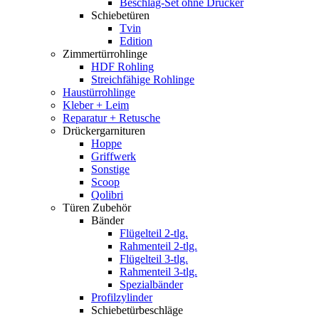
Beschlag-Set ohne Drücker
Schiebetüren
Tvin
Edition
Zimmertürrohlinge
HDF Rohling
Streichfähige Rohlinge
Haustürrohlinge
Kleber + Leim
Reparatur + Retusche
Drückergarnituren
Hoppe
Griffwerk
Sonstige
Scoop
Qolibri
Türen Zubehör
Bänder
Flügelteil 2-tlg.
Rahmenteil 2-tlg.
Flügelteil 3-tlg.
Rahmenteil 3-tlg.
Spezialbänder
Profilzylinder
Schiebetürbeschläge