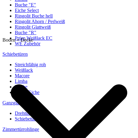
Buche "E"
Eiche Select
Ringolit Buche hell
Ringolit Ahorn / Perlweiß
Ringolit Glattweiß
Buche "R"
Prüm Weißlack EC
Boden + Decke
WE Zubehör
Schiebetüren
Streichfähig roh
Weißlack
Macore
Limba
Buche
europ. Eiche
Ganzglastüren
Drehtüren
Schiebetüren
Zimmertürrohlinge