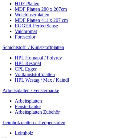
HDF Platten
MDF Platten 280 x 207cm
Weichfaserplatten
MDF Platten 411 x 207 cm
EGGER PerfectSense
Valchromat
Forescolor
Schichtstoff- / Kunststoffplatten
HPL Homapal / Polyrey
HPL Resopal
CPL Egger
Vollkunststoffplatten
HPL Westag / Max / Kaindl
Arbeitsplatten / Fensterbänke
Arbeitsplatten
Fensterbänke
Arbeitsplatten Zubehör
Leimholzplatten / Treppenstufen
Leimholz