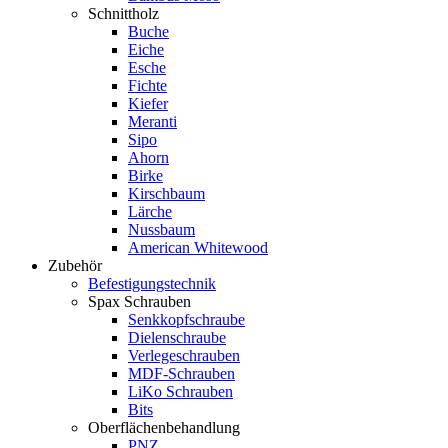
Schnittholz
Buche
Eiche
Esche
Fichte
Kiefer
Meranti
Sipo
Ahorn
Birke
Kirschbaum
Lärche
Nussbaum
American Whitewood
Zubehör
Befestigungstechnik
Spax Schrauben
Senkkopfschraube
Dielenschraube
Verlegeschrauben
MDF-Schrauben
LiKo Schrauben
Bits
Oberflächenbehandlung
PNZ