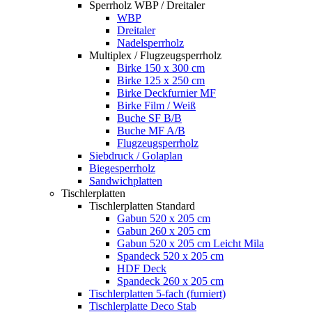
Sperrholz WBP / Dreitaler
WBP
Dreitaler
Nadelsperrholz
Multiplex / Flugzeugsperrholz
Birke 150 x 300 cm
Birke 125 x 250 cm
Birke Deckfurnier MF
Birke Film / Weiß
Buche SF B/B
Buche MF A/B
Flugzeugsperrholz
Siebdruck / Golaplan
Biegesperrholz
Sandwichplatten
Tischlerplatten
Tischlerplatten Standard
Gabun 520 x 205 cm
Gabun 260 x 205 cm
Gabun 520 x 205 cm Leicht Mila
Spandeck 520 x 205 cm
HDF Deck
Spandeck 260 x 205 cm
Tischlerplatten 5-fach (furniert)
Tischlerplatte Deco Stab