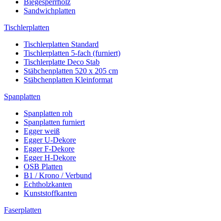
Biegesperrholz
Sandwichplatten
Tischlerplatten
Tischlerplatten Standard
Tischlerplatten 5-fach (furniert)
Tischlerplatte Deco Stab
Stäbchenplatten 520 x 205 cm
Stäbchenplatten Kleinformat
Spanplatten
Spanplatten roh
Spanplatten furniert
Egger weiß
Egger U-Dekore
Egger F-Dekore
Egger H-Dekore
OSB Platten
B1 / Krono / Verbund
Echtholzkanten
Kunststoffkanten
Faserplatten