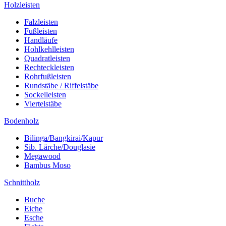
Holzleisten
Falzleisten
Fußleisten
Handläufe
Hohlkehlleisten
Quadratleisten
Rechteckleisten
Rohrfußleisten
Rundstäbe / Riffelstäbe
Sockelleisten
Viertelstäbe
Bodenholz
Bilinga/Bangkirai/Kapur
Sib. Lärche/Douglasie
Megawood
Bambus Moso
Schnittholz
Buche
Eiche
Esche