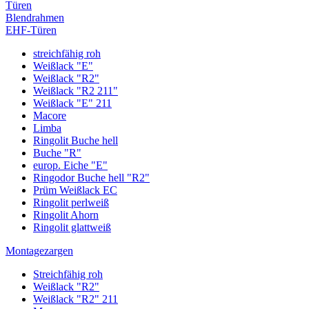
Türen
Blendrahmen
EHF-Türen
streichfähig roh
Weißlack "E"
Weißlack "R2"
Weißlack "R2 211"
Weißlack "E" 211
Macore
Limba
Ringolit Buche hell
Buche "R"
europ. Eiche "E"
Ringodor Buche hell "R2"
Prüm Weißlack EC
Ringolit perlweiß
Ringolit Ahorn
Ringolit glattweiß
Montagezargen
Streichfähig roh
Weißlack "R2"
Weißlack "R2" 211