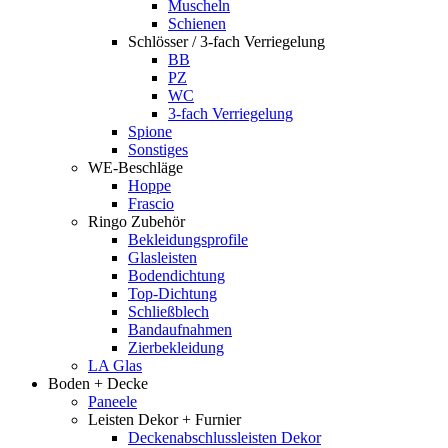
Muscheln
Schienen
Schlösser / 3-fach Verriegelung
BB
PZ
WC
3-fach Verriegelung
Spione
Sonstiges
WE-Beschläge
Hoppe
Frascio
Ringo Zubehör
Bekleidungsprofile
Glasleisten
Bodendichtung
Top-Dichtung
Schließblech
Bandaufnahmen
Zierbekleidung
LA Glas
Boden + Decke
Paneele
Leisten Dekor + Furnier
Deckenabschlussleisten Dekor