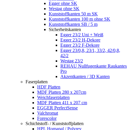
Egger ohne SK
Westag ohne SK
Kunststoffkanten 50 m SK
Kunststoffkanten 100 m ohne SK
Kunststoffkanten SB / 5 m
Sicherheitskanten
Egger 23/2 Uni + Weiß
Egger 23/2 H-Dekore
Egger 23/2 F-Dekore
Egger 23/0,8, 23/1, 33/2, 42/0,8,
42/2
Westag 23/2
REHAU Nullfugenkante Raukantes
Pro
Akzentkanten / 3D Kanten
Faserplatten
HDF Platten
MDF Platten 280 x 207cm
Weichfaserplatten
MDF Platten 411 x 207 cm
EGGER PerfectSense
Valchromat
Forescolor
Schichtstoff- / Kunststoffplatten
HPL Homapal / Polyrey