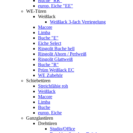
Buche "RR"
europ. Eiche "EE"
WE-Türen
Weißlack
Weißlack 3-fach Verriegelung
Macore
Limba
Buche "E"
Eiche Select
Ringolit Buche hell
Ringolit Ahorn / Perlweiß
Ringolit Glattweiß
Buche "R"
Prüm Weißlack EC
WE Zubehör
Schiebetüren
Streichfähig roh
Weißlack
Macore
Limba
Buche
europ. Eiche
Ganzglastüren
Drehtüren
Studio/Office