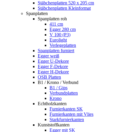
Stäbchenplatten 520 x 205 cm
Stäbchenplatten Kleinformat
Spanplatten
Spanplatten roh
411 cm
Egger 280 cm
V 100 (P3)
Eurolight
Verlegeplatten
Spanplatten furniert
Egger weiß
Egger U-Dekore
Egger F-Dekore
Egger H-Dekore
OSB Platten
B1 / Krono / Verbund
B1 / Gips
Verbundplatten
Krono
Echtholzkanten
Furnierkanten SK
Furnierkanten mit Vlies
Starkfurnierkanten
Kunststoffkanten
Egger mit SK