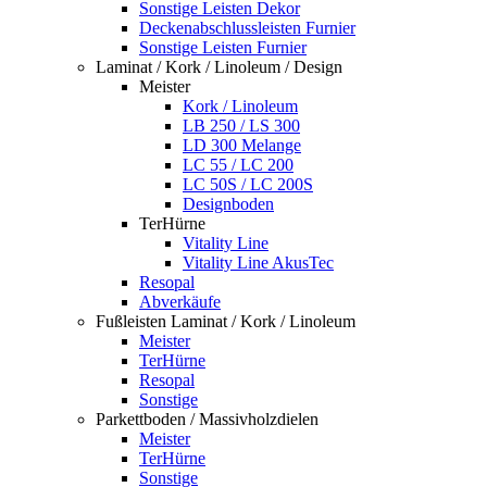
Sonstige Leisten Dekor
Deckenabschlussleisten Furnier
Sonstige Leisten Furnier
Laminat / Kork / Linoleum / Design
Meister
Kork / Linoleum
LB 250 / LS 300
LD 300 Melange
LC 55 / LC 200
LC 50S / LC 200S
Designboden
TerHürne
Vitality Line
Vitality Line AkusTec
Resopal
Abverkäufe
Fußleisten Laminat / Kork / Linoleum
Meister
TerHürne
Resopal
Sonstige
Parkettboden / Massivholzdielen
Meister
TerHürne
Sonstige