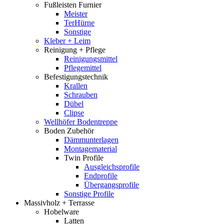
Fußleisten Furnier
Meister
TerHürne
Sonstige
Kleber + Leim
Reinigung + Pflege
Reinigungsmittel
Pflegemittel
Befestigungstechnik
Krallen
Schrauben
Dübel
Clipse
Wellhöfer Bodentreppe
Boden Zubehör
Dämmunterlagen
Montagematerial
Twin Profile
Ausgleichsprofile
Endprofile
Übergangsprofile
Sonstige Profile
Massivholz + Terrasse
Hobelware
Latten