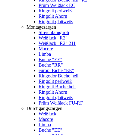
Prüm Weißlack EC
Ringolit perlweiß
Ringolit Ahorn
Ringolit glattweiß
Montagezargen
Streichfähig roh
Weißlack "R2"
Weißlack "R2" 211
Macore
Limba
Buche "EE"
Buche "RR"
europ. Eiche "EE"
Ringodor Buche hell
Ringolit perlweiß
Ringolit Buche hell
Ringolit Ahorn
Ringolit glattweiß
Prüm Weißlack FU-RF
Durchgangszargen
Weißlack
Macore
Limba
Buche "EE"