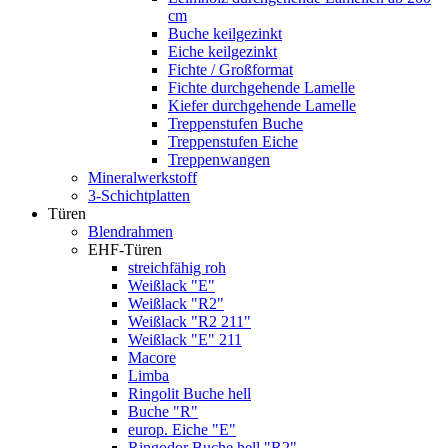
cm
Buche keilgezinkt
Eiche keilgezinkt
Fichte / Großformat
Fichte durchgehende Lamelle
Kiefer durchgehende Lamelle
Treppenstufen Buche
Treppenstufen Eiche
Treppenwangen
Mineralwerkstoff
3-Schichtplatten
Türen
Blendrahmen
EHF-Türen
streichfähig roh
Weißlack "E"
Weißlack "R2"
Weißlack "R2 211"
Weißlack "E" 211
Macore
Limba
Ringolit Buche hell
Buche "R"
europ. Eiche "E"
Ringodor Buche hell "R2"