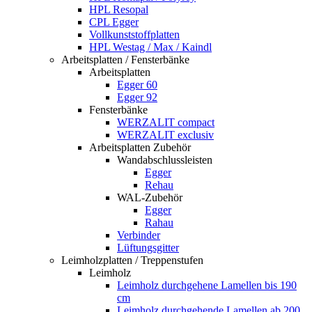
HPL Resopal
CPL Egger
Vollkunststoffplatten
HPL Westag / Max / Kaindl
Arbeitsplatten / Fensterbänke
Arbeitsplatten
Egger 60
Egger 92
Fensterbänke
WERZALIT compact
WERZALIT exclusiv
Arbeitsplatten Zubehör
Wandabschlussleisten
Egger
Rehau
WAL-Zubehör
Egger
Rahau
Verbinder
Lüftungsgitter
Leimholzplatten / Treppenstufen
Leimholz
Leimholz durchgehene Lamellen bis 190
cm
Leimholz durchgehende Lamellen ab 200