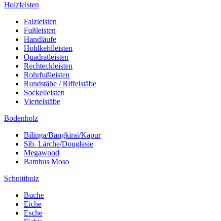
Holzleisten
Falzleisten
Fußleisten
Handläufe
Hohlkehlleisten
Quadratleisten
Rechteckleisten
Rohrfußleisten
Rundstäbe / Riffelstäbe
Sockelleisten
Viertelstäbe
Bodenholz
Bilinga/Bangkirai/Kapur
Sib. Lärche/Douglasie
Megawood
Bambus Moso
Schnittholz
Buche
Eiche
Esche