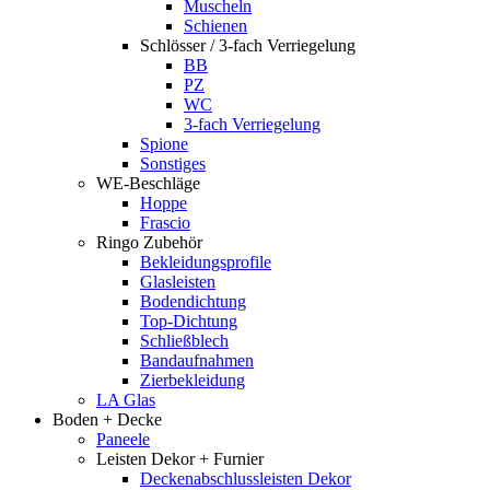
Muscheln
Schienen
Schlösser / 3-fach Verriegelung
BB
PZ
WC
3-fach Verriegelung
Spione
Sonstiges
WE-Beschläge
Hoppe
Frascio
Ringo Zubehör
Bekleidungsprofile
Glasleisten
Bodendichtung
Top-Dichtung
Schließblech
Bandaufnahmen
Zierbekleidung
LA Glas
Boden + Decke
Paneele
Leisten Dekor + Furnier
Deckenabschlussleisten Dekor