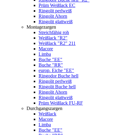
Prüm Weißlack EC
Ringolit perlweiß
Ringolit Ahorn
Ringolit glattweiß
Montagezargen
Streichfähig roh
Weißlack "R2"
Weißlack "R2" 211
Macore
Limba
Buche "EE"
Buche "RR"
europ. Eiche "EE"
Ringodor Buche hell
Ringolit perlweiß
Ringolit Buche hell
Ringolit Ahorn
Ringolit glattweiß
Prüm Weißlack FU-RF
Durchgangszargen
Weißlack
Macore
Limba
Buche "EE"