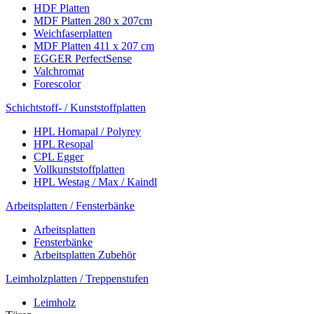
HDF Platten
MDF Platten 280 x 207cm
Weichfaserplatten
MDF Platten 411 x 207 cm
EGGER PerfectSense
Valchromat
Forescolor
Schichtstoff- / Kunststoffplatten
HPL Homapal / Polyrey
HPL Resopal
CPL Egger
Vollkunststoffplatten
HPL Westag / Max / Kaindl
Arbeitsplatten / Fensterbänke
Arbeitsplatten
Fensterbänke
Arbeitsplatten Zubehör
Leimholzplatten / Treppenstufen
Leimholz