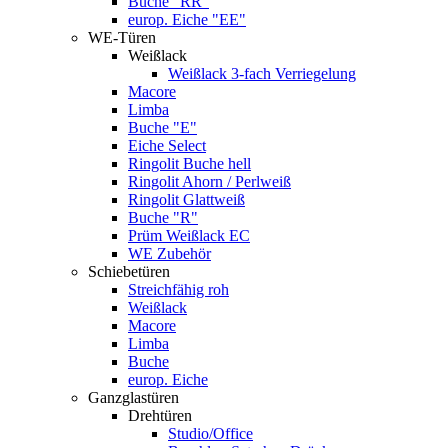
Buche "RR"
europ. Eiche "EE"
WE-Türen
Weißlack
Weißlack 3-fach Verriegelung
Macore
Limba
Buche "E"
Eiche Select
Ringolit Buche hell
Ringolit Ahorn / Perlweiß
Ringolit Glattweiß
Buche "R"
Prüm Weißlack EC
WE Zubehör
Schiebetüren
Streichfähig roh
Weißlack
Macore
Limba
Buche
europ. Eiche
Ganzglastüren
Drehtüren
Studio/Office