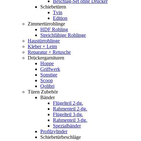
Beschlag-Set ohne Drücker
Schiebetüren
Tvin
Edition
Zimmertürrohlinge
HDF Rohling
Streichfähige Rohlinge
Haustürrohlinge
Kleber + Leim
Reparatur + Retusche
Drückergarnituren
Hoppe
Griffwerk
Sonstige
Scoop
Qolibri
Türen Zubehör
Bänder
Flügelteil 2-tlg.
Rahmenteil 2-tlg.
Flügelteil 3-tlg.
Rahmenteil 3-tlg.
Spezialbänder
Profilzylinder
Schiebetürbeschläge