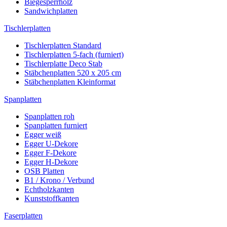
Biegesperrholz
Sandwichplatten
Tischlerplatten
Tischlerplatten Standard
Tischlerplatten 5-fach (furniert)
Tischlerplatte Deco Stab
Stäbchenplatten 520 x 205 cm
Stäbchenplatten Kleinformat
Spanplatten
Spanplatten roh
Spanplatten furniert
Egger weiß
Egger U-Dekore
Egger F-Dekore
Egger H-Dekore
OSB Platten
B1 / Krono / Verbund
Echtholzkanten
Kunststoffkanten
Faserplatten