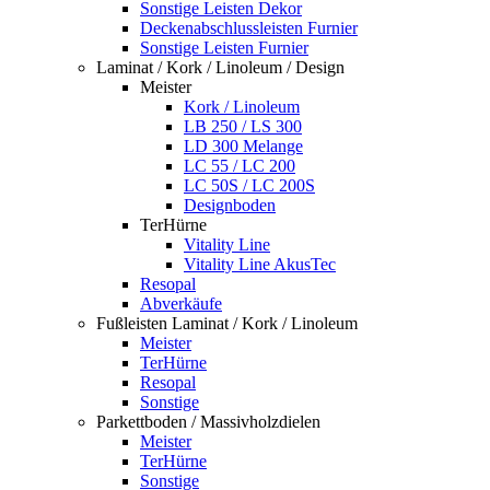
Sonstige Leisten Dekor
Deckenabschlussleisten Furnier
Sonstige Leisten Furnier
Laminat / Kork / Linoleum / Design
Meister
Kork / Linoleum
LB 250 / LS 300
LD 300 Melange
LC 55 / LC 200
LC 50S / LC 200S
Designboden
TerHürne
Vitality Line
Vitality Line AkusTec
Resopal
Abverkäufe
Fußleisten Laminat / Kork / Linoleum
Meister
TerHürne
Resopal
Sonstige
Parkettboden / Massivholzdielen
Meister
TerHürne
Sonstige