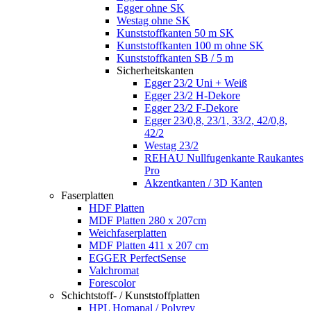
Egger ohne SK
Westag ohne SK
Kunststoffkanten 50 m SK
Kunststoffkanten 100 m ohne SK
Kunststoffkanten SB / 5 m
Sicherheitskanten
Egger 23/2 Uni + Weiß
Egger 23/2 H-Dekore
Egger 23/2 F-Dekore
Egger 23/0,8, 23/1, 33/2, 42/0,8,
42/2
Westag 23/2
REHAU Nullfugenkante Raukantes
Pro
Akzentkanten / 3D Kanten
Faserplatten
HDF Platten
MDF Platten 280 x 207cm
Weichfaserplatten
MDF Platten 411 x 207 cm
EGGER PerfectSense
Valchromat
Forescolor
Schichtstoff- / Kunststoffplatten
HPL Homapal / Polyrey