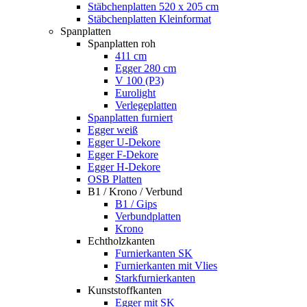
Stäbchenplatten 520 x 205 cm
Stäbchenplatten Kleinformat
Spanplatten
Spanplatten roh
411 cm
Egger 280 cm
V 100 (P3)
Eurolight
Verlegeplatten
Spanplatten furniert
Egger weiß
Egger U-Dekore
Egger F-Dekore
Egger H-Dekore
OSB Platten
B1 / Krono / Verbund
B1 / Gips
Verbundplatten
Krono
Echtholzkanten
Furnierkanten SK
Furnierkanten mit Vlies
Starkfurnierkanten
Kunststoffkanten
Egger mit SK