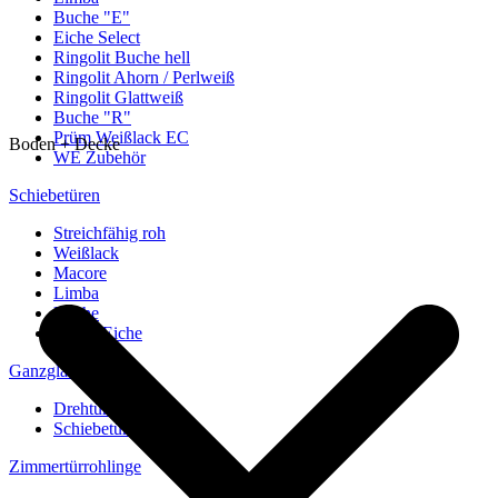
Buche "E"
Eiche Select
Ringolit Buche hell
Ringolit Ahorn / Perlweiß
Ringolit Glattweiß
Buche "R"
Prüm Weißlack EC
Boden + Decke
WE Zubehör
Schiebetüren
Streichfähig roh
Weißlack
Macore
Limba
Buche
europ. Eiche
Ganzglastüren
Drehtüren
Schiebetüren
Zimmertürrohlinge