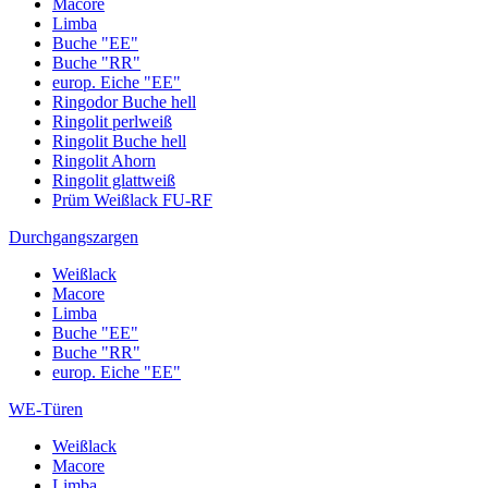
Macore
Limba
Buche "EE"
Buche "RR"
europ. Eiche "EE"
Ringodor Buche hell
Ringolit perlweiß
Ringolit Buche hell
Ringolit Ahorn
Ringolit glattweiß
Prüm Weißlack FU-RF
Durchgangszargen
Weißlack
Macore
Limba
Buche "EE"
Buche "RR"
europ. Eiche "EE"
WE-Türen
Weißlack
Macore
Limba