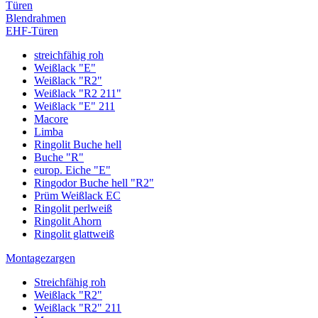
Türen
Blendrahmen
EHF-Türen
streichfähig roh
Weißlack "E"
Weißlack "R2"
Weißlack "R2 211"
Weißlack "E" 211
Macore
Limba
Ringolit Buche hell
Buche "R"
europ. Eiche "E"
Ringodor Buche hell "R2"
Prüm Weißlack EC
Ringolit perlweiß
Ringolit Ahorn
Ringolit glattweiß
Montagezargen
Streichfähig roh
Weißlack "R2"
Weißlack "R2" 211