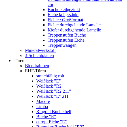
cm
Buche keilgezinkt
Eiche keilgezinkt
Fichte / Großformat
Fichte durchgehende Lamelle
Kiefer durchgehende Lamelle
Treppenstufen Buche
Treppenstufen Eiche
Treppenwangen
Mineralwerkstoff
3-Schichtplatten
Türen
Blendrahmen
EHF-Türen
streichfähig roh
Weißlack "E"
Weißlack "R2"
Weißlack "R2 211"
Weißlack "E" 211
Macore
Limba
Ringolit Buche hell
Buche "R"
europ. Eiche "E"
Ringodor Buche hell "R2"