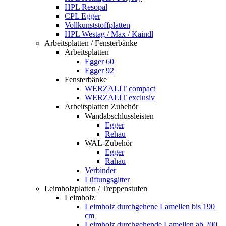
HPL Resopal
CPL Egger
Vollkunststoffplatten
HPL Westag / Max / Kaindl
Arbeitsplatten / Fensterbänke
Arbeitsplatten
Egger 60
Egger 92
Fensterbänke
WERZALIT compact
WERZALIT exclusiv
Arbeitsplatten Zubehör
Wandabschlussleisten
Egger
Rehau
WAL-Zubehör
Egger
Rahau
Verbinder
Lüftungsgitter
Leimholzplatten / Treppenstufen
Leimholz
Leimholz durchgehene Lamellen bis 190
cm
Leimholz durchgehende Lamellen ab 200