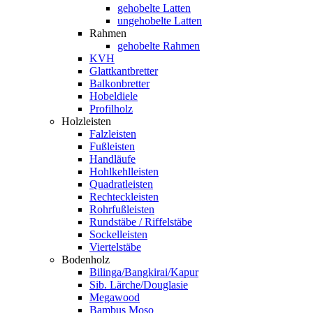
gehobelte Latten
ungehobelte Latten
Rahmen
gehobelte Rahmen
KVH
Glattkantbretter
Balkonbretter
Hobeldiele
Profilholz
Holzleisten
Falzleisten
Fußleisten
Handläufe
Hohlkehlleisten
Quadratleisten
Rechteckleisten
Rohrfußleisten
Rundstäbe / Riffelstäbe
Sockelleisten
Viertelstäbe
Bodenholz
Bilinga/Bangkirai/Kapur
Sib. Lärche/Douglasie
Megawood
Bambus Moso