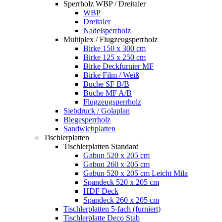
Sperrholz WBP / Dreitaler
WBP
Dreitaler
Nadelsperrholz
Multiplex / Flugzeugsperrholz
Birke 150 x 300 cm
Birke 125 x 250 cm
Birke Deckfurnier MF
Birke Film / Weiß
Buche SF B/B
Buche MF A/B
Flugzeugsperrholz
Siebdruck / Golaplan
Biegesperrholz
Sandwichplatten
Tischlerplatten
Tischlerplatten Standard
Gabun 520 x 205 cm
Gabun 260 x 205 cm
Gabun 520 x 205 cm Leicht Mila
Spandeck 520 x 205 cm
HDF Deck
Spandeck 260 x 205 cm
Tischlerplatten 5-fach (furniert)
Tischlerplatte Deco Stab