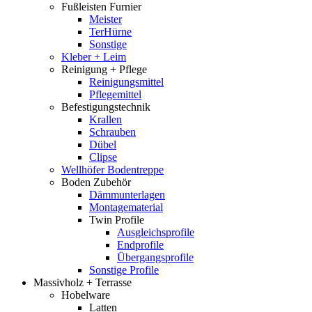
Fußleisten Furnier
Meister
TerHürne
Sonstige
Kleber + Leim
Reinigung + Pflege
Reinigungsmittel
Pflegemittel
Befestigungstechnik
Krallen
Schrauben
Dübel
Clipse
Wellhöfer Bodentreppe
Boden Zubehör
Dämmunterlagen
Montagematerial
Twin Profile
Ausgleichsprofile
Endprofile
Übergangsprofile
Sonstige Profile
Massivholz + Terrasse
Hobelware
Latten