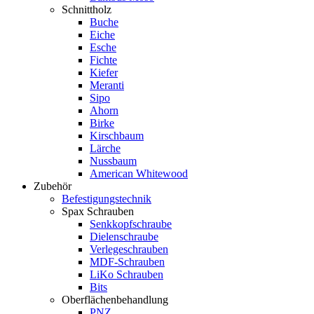
Schnittholz
Buche
Eiche
Esche
Fichte
Kiefer
Meranti
Sipo
Ahorn
Birke
Kirschbaum
Lärche
Nussbaum
American Whitewood
Zubehör
Befestigungstechnik
Spax Schrauben
Senkkopfschraube
Dielenschraube
Verlegeschrauben
MDF-Schrauben
LiKo Schrauben
Bits
Oberflächenbehandlung
PNZ