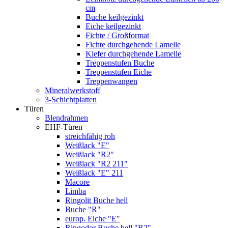
cm
Buche keilgezinkt
Eiche keilgezinkt
Fichte / Großformat
Fichte durchgehende Lamelle
Kiefer durchgehende Lamelle
Treppenstufen Buche
Treppenstufen Eiche
Treppenwangen
Mineralwerkstoff
3-Schichtplatten
Türen
Blendrahmen
EHF-Türen
streichfähig roh
Weißlack "E"
Weißlack "R2"
Weißlack "R2 211"
Weißlack "E" 211
Macore
Limba
Ringolit Buche hell
Buche "R"
europ. Eiche "E"
Ringodor Buche hell "R2"