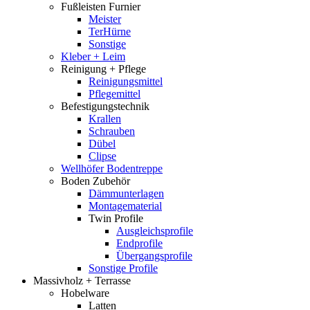
Fußleisten Furnier
Meister
TerHürne
Sonstige
Kleber + Leim
Reinigung + Pflege
Reinigungsmittel
Pflegemittel
Befestigungstechnik
Krallen
Schrauben
Dübel
Clipse
Wellhöfer Bodentreppe
Boden Zubehör
Dämmunterlagen
Montagematerial
Twin Profile
Ausgleichsprofile
Endprofile
Übergangsprofile
Sonstige Profile
Massivholz + Terrasse
Hobelware
Latten