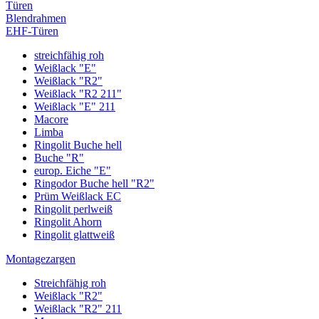
Türen
Blendrahmen
EHF-Türen
streichfähig roh
Weißlack "E"
Weißlack "R2"
Weißlack "R2 211"
Weißlack "E" 211
Macore
Limba
Ringolit Buche hell
Buche "R"
europ. Eiche "E"
Ringodor Buche hell "R2"
Prüm Weißlack EC
Ringolit perlweiß
Ringolit Ahorn
Ringolit glattweiß
Montagezargen
Streichfähig roh
Weißlack "R2"
Weißlack "R2" 211