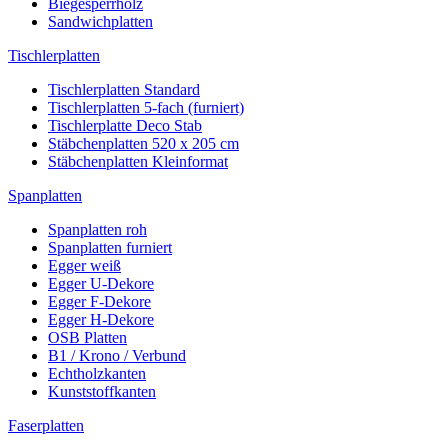
Biegesperrholz
Sandwichplatten
Tischlerplatten
Tischlerplatten Standard
Tischlerplatten 5-fach (furniert)
Tischlerplatte Deco Stab
Stäbchenplatten 520 x 205 cm
Stäbchenplatten Kleinformat
Spanplatten
Spanplatten roh
Spanplatten furniert
Egger weiß
Egger U-Dekore
Egger F-Dekore
Egger H-Dekore
OSB Platten
B1 / Krono / Verbund
Echtholzkanten
Kunststoffkanten
Faserplatten