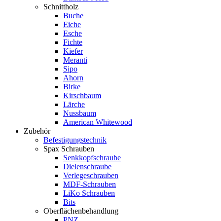
Schnittholz
Buche
Eiche
Esche
Fichte
Kiefer
Meranti
Sipo
Ahorn
Birke
Kirschbaum
Lärche
Nussbaum
American Whitewood
Zubehör
Befestigungstechnik
Spax Schrauben
Senkkopfschraube
Dielenschraube
Verlegeschrauben
MDF-Schrauben
LiKo Schrauben
Bits
Oberflächenbehandlung
PNZ