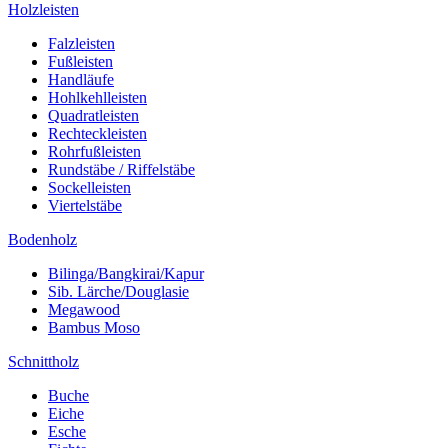
Holzleisten
Falzleisten
Fußleisten
Handläufe
Hohlkehlleisten
Quadratleisten
Rechteckleisten
Rohrfußleisten
Rundstäbe / Riffelstäbe
Sockelleisten
Viertelstäbe
Bodenholz
Bilinga/Bangkirai/Kapur
Sib. Lärche/Douglasie
Megawood
Bambus Moso
Schnittholz
Buche
Eiche
Esche