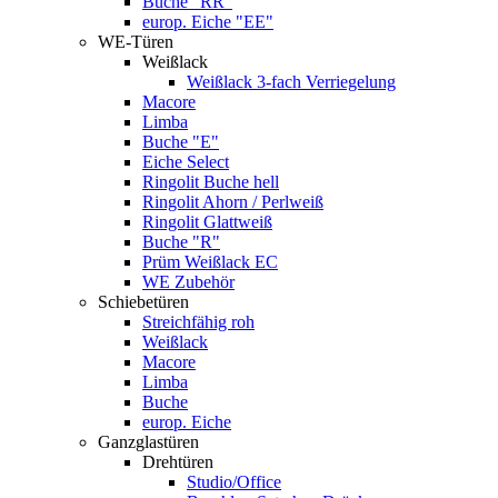
Buche "RR"
europ. Eiche "EE"
WE-Türen
Weißlack
Weißlack 3-fach Verriegelung
Macore
Limba
Buche "E"
Eiche Select
Ringolit Buche hell
Ringolit Ahorn / Perlweiß
Ringolit Glattweiß
Buche "R"
Prüm Weißlack EC
WE Zubehör
Schiebetüren
Streichfähig roh
Weißlack
Macore
Limba
Buche
europ. Eiche
Ganzglastüren
Drehtüren
Studio/Office