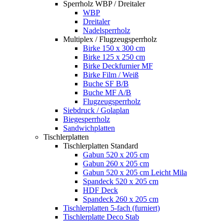
Sperrholz WBP / Dreitaler
WBP
Dreitaler
Nadelsperrholz
Multiplex / Flugzeugsperrholz
Birke 150 x 300 cm
Birke 125 x 250 cm
Birke Deckfurnier MF
Birke Film / Weiß
Buche SF B/B
Buche MF A/B
Flugzeugsperrholz
Siebdruck / Golaplan
Biegesperrholz
Sandwichplatten
Tischlerplatten
Tischlerplatten Standard
Gabun 520 x 205 cm
Gabun 260 x 205 cm
Gabun 520 x 205 cm Leicht Mila
Spandeck 520 x 205 cm
HDF Deck
Spandeck 260 x 205 cm
Tischlerplatten 5-fach (furniert)
Tischlerplatte Deco Stab