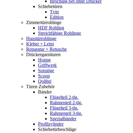
Beschlag-Set ohne Drücker
Schiebetüren
Tvin
Edition
Zimmertürrohlinge
HDF Rohling
Streichfähige Rohlinge
Haustürrohlinge
Kleber + Leim
Reparatur + Retusche
Drückergarnituren
Hoppe
Griffwerk
Sonstige
Scoop
Qolibri
Türen Zubehör
Bänder
Flügelteil 2-tlg.
Rahmenteil 2-tlg.
Flügelteil 3-tlg.
Rahmenteil 3-tlg.
Spezialbänder
Profilzylinder
Schiebetürbeschläge