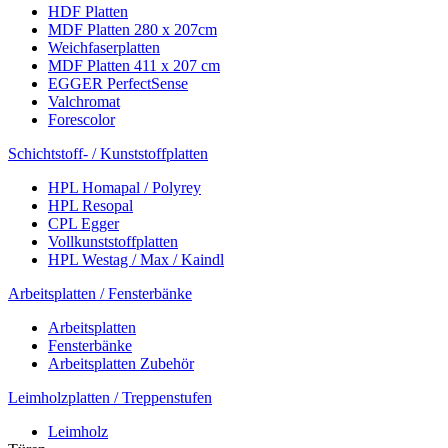
HDF Platten
MDF Platten 280 x 207cm
Weichfaserplatten
MDF Platten 411 x 207 cm
EGGER PerfectSense
Valchromat
Forescolor
Schichtstoff- / Kunststoffplatten
HPL Homapal / Polyrey
HPL Resopal
CPL Egger
Vollkunststoffplatten
HPL Westag / Max / Kaindl
Arbeitsplatten / Fensterbänke
Arbeitsplatten
Fensterbänke
Arbeitsplatten Zubehör
Leimholzplatten / Treppenstufen
Leimholz