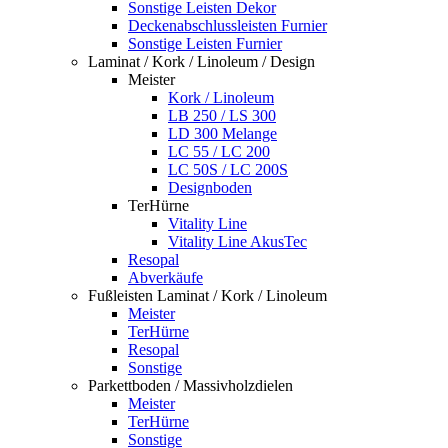
Sonstige Leisten Dekor
Deckenabschlussleisten Furnier
Sonstige Leisten Furnier
Laminat / Kork / Linoleum / Design
Meister
Kork / Linoleum
LB 250 / LS 300
LD 300 Melange
LC 55 / LC 200
LC 50S / LC 200S
Designboden
TerHürne
Vitality Line
Vitality Line AkusTec
Resopal
Abverkäufe
Fußleisten Laminat / Kork / Linoleum
Meister
TerHürne
Resopal
Sonstige
Parkettboden / Massivholzdielen
Meister
TerHürne
Sonstige