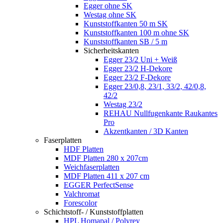
Egger ohne SK
Westag ohne SK
Kunststoffkanten 50 m SK
Kunststoffkanten 100 m ohne SK
Kunststoffkanten SB / 5 m
Sicherheitskanten
Egger 23/2 Uni + Weiß
Egger 23/2 H-Dekore
Egger 23/2 F-Dekore
Egger 23/0,8, 23/1, 33/2, 42/0,8,
42/2
Westag 23/2
REHAU Nullfugenkante Raukantes
Pro
Akzentkanten / 3D Kanten
Faserplatten
HDF Platten
MDF Platten 280 x 207cm
Weichfaserplatten
MDF Platten 411 x 207 cm
EGGER PerfectSense
Valchromat
Forescolor
Schichtstoff- / Kunststoffplatten
HPL Homapal / Polyrey