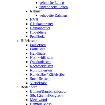
gehobelte Latten
ungehobelte Latten
Rahmen
gehobelte Rahmen
KVH
Glattkantbretter
Balkonbretter
Hobeldiele
Profilholz
Holzleisten
Falzleisten
Fußleisten
Handläufe
Hohlkehlleisten
Quadratleisten
Rechteckleisten
Rohrfußleisten
Rundstäbe / Riffelstäbe
Sockelleisten
Viertelstäbe
Bodenholz
Bilinga/Bangkirai/Kapur
Sib. Lärche/Douglasie
Megawood
Bambus Moso