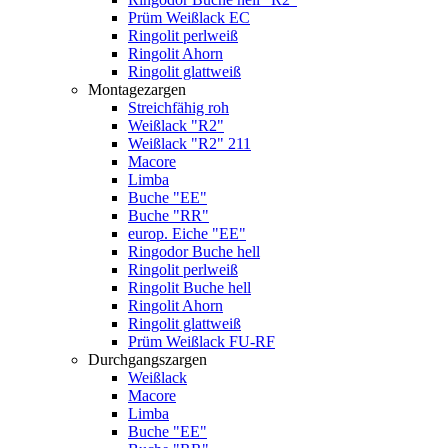
Prüm Weißlack EC
Ringolit perlweiß
Ringolit Ahorn
Ringolit glattweiß
Montagezargen
Streichfähig roh
Weißlack "R2"
Weißlack "R2" 211
Macore
Limba
Buche "EE"
Buche "RR"
europ. Eiche "EE"
Ringodor Buche hell
Ringolit perlweiß
Ringolit Buche hell
Ringolit Ahorn
Ringolit glattweiß
Prüm Weißlack FU-RF
Durchgangszargen
Weißlack
Macore
Limba
Buche "EE"