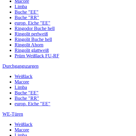
Macore
Limba
Buche "EE"
Buche "RR"
europ. Eiche "EE"
Ringodor Buche hell
Ringolit perlweiß
Ringolit Buche hell
Ringolit Ahorn
Ringolit glattweiß
Prüm Weißlack FU-RF
Durchgangszargen
Weißlack
Macore
Limba
Buche "EE"
Buche "RR"
europ. Eiche "EE"
WE-Türen
Weißlack
Macore
Limba