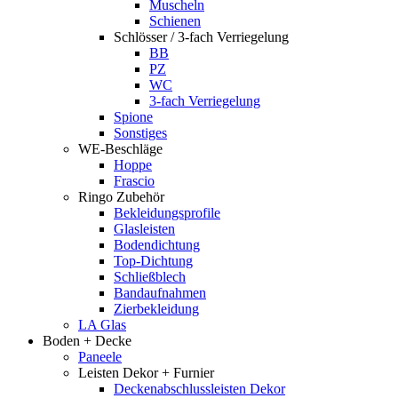
Muscheln
Schienen
Schlösser / 3-fach Verriegelung
BB
PZ
WC
3-fach Verriegelung
Spione
Sonstiges
WE-Beschläge
Hoppe
Frascio
Ringo Zubehör
Bekleidungsprofile
Glasleisten
Bodendichtung
Top-Dichtung
Schließblech
Bandaufnahmen
Zierbekleidung
LA Glas
Boden + Decke
Paneele
Leisten Dekor + Furnier
Deckenabschlussleisten Dekor