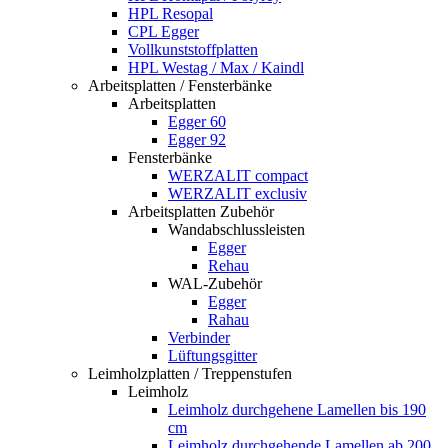
HPL Resopal
CPL Egger
Vollkunststoffplatten
HPL Westag / Max / Kaindl
Arbeitsplatten / Fensterbänke
Arbeitsplatten
Egger 60
Egger 92
Fensterbänke
WERZALIT compact
WERZALIT exclusiv
Arbeitsplatten Zubehör
Wandabschlussleisten
Egger
Rehau
WAL-Zubehör
Egger
Rahau
Verbinder
Lüftungsgitter
Leimholzplatten / Treppenstufen
Leimholz
Leimholz durchgehene Lamellen bis 190
cm
Leimholz durchgehende Lamellen ab 200