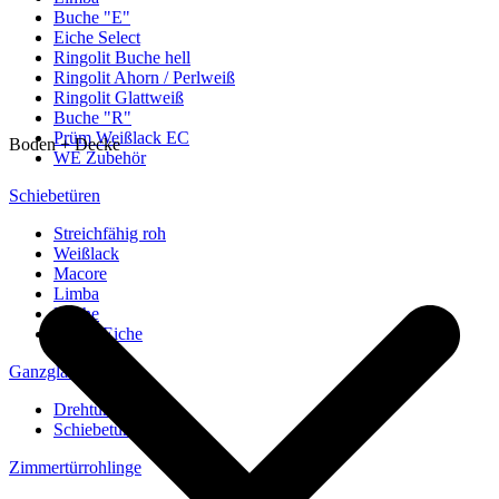
Buche "E"
Eiche Select
Ringolit Buche hell
Ringolit Ahorn / Perlweiß
Ringolit Glattweiß
Buche "R"
Prüm Weißlack EC
Boden + Decke
WE Zubehör
Schiebetüren
Streichfähig roh
Weißlack
Macore
Limba
Buche
europ. Eiche
Ganzglastüren
Drehtüren
Schiebetüren
Zimmertürrohlinge