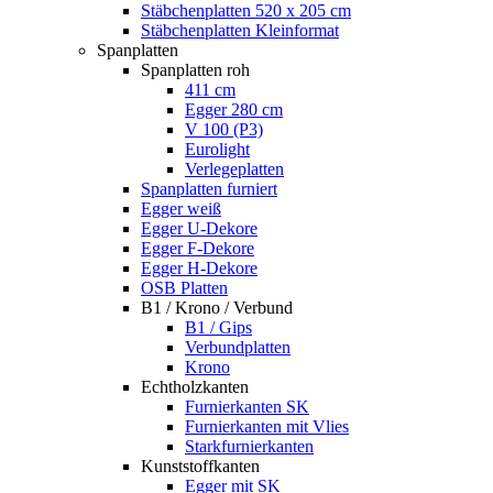
Stäbchenplatten 520 x 205 cm
Stäbchenplatten Kleinformat
Spanplatten
Spanplatten roh
411 cm
Egger 280 cm
V 100 (P3)
Eurolight
Verlegeplatten
Spanplatten furniert
Egger weiß
Egger U-Dekore
Egger F-Dekore
Egger H-Dekore
OSB Platten
B1 / Krono / Verbund
B1 / Gips
Verbundplatten
Krono
Echtholzkanten
Furnierkanten SK
Furnierkanten mit Vlies
Starkfurnierkanten
Kunststoffkanten
Egger mit SK