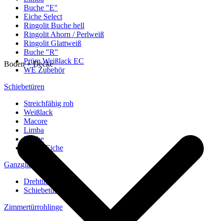
Buche "E"
Eiche Select
Ringolit Buche hell
Ringolit Ahorn / Perlweiß
Ringolit Glattweiß
Buche "R"
Prüm Weißlack EC
Boden + Decke
WE Zubehör
Schiebetüren
Streichfähig roh
Weißlack
Macore
Limba
Buche
europ. Eiche
Ganzglastüren
Drehtüren
Schiebetüren
Zimmertürrohlinge