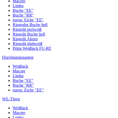
Macore
Limba
Buche "EE"
Buche "RR"
europ. Eiche "EE"
Ringodor Buche hell
Ringolit perlweiß
Ringolit Buche hell
Ringolit Ahorn
Ringolit glattweiß
Prüm Weißlack FU-RF
Durchgangszargen
Weißlack
Macore
Limba
Buche "EE"
Buche "RR"
europ. Eiche "EE"
WE-Türen
Weißlack
Macore
Limba