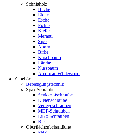
Schnittholz
Buche
Eiche
Esche
Fichte
Kiefer
Meranti
Sipo
Ahorn
Birke
Kirschbaum
Lärche
Nussbaum
American Whitewood
Zubehör
Befestigungstechnik
Spax Schrauben
Senkkopfschraube
Dielenschraube
Verlegeschrauben
MDF-Schrauben
LiKo Schrauben
Bits
Oberflächenbehandlung
PNZ