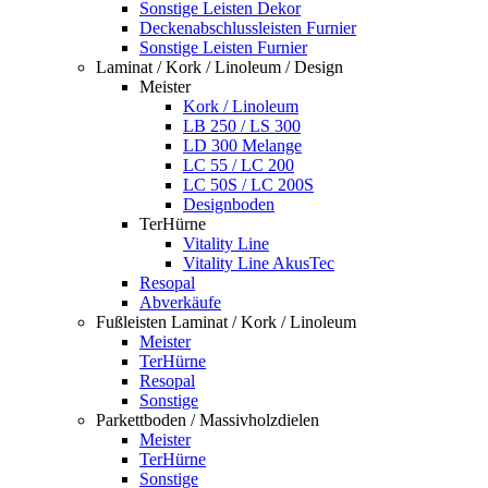
Sonstige Leisten Dekor
Deckenabschlussleisten Furnier
Sonstige Leisten Furnier
Laminat / Kork / Linoleum / Design
Meister
Kork / Linoleum
LB 250 / LS 300
LD 300 Melange
LC 55 / LC 200
LC 50S / LC 200S
Designboden
TerHürne
Vitality Line
Vitality Line AkusTec
Resopal
Abverkäufe
Fußleisten Laminat / Kork / Linoleum
Meister
TerHürne
Resopal
Sonstige
Parkettboden / Massivholzdielen
Meister
TerHürne
Sonstige