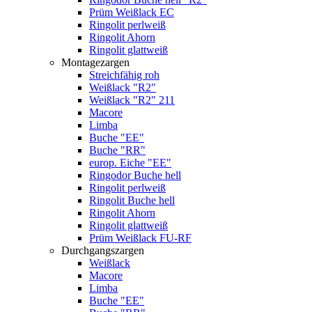
Prüm Weißlack EC
Ringolit perlweiß
Ringolit Ahorn
Ringolit glattweiß
Montagezargen
Streichfähig roh
Weißlack "R2"
Weißlack "R2" 211
Macore
Limba
Buche "EE"
Buche "RR"
europ. Eiche "EE"
Ringodor Buche hell
Ringolit perlweiß
Ringolit Buche hell
Ringolit Ahorn
Ringolit glattweiß
Prüm Weißlack FU-RF
Durchgangszargen
Weißlack
Macore
Limba
Buche "EE"