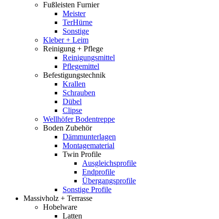
Fußleisten Furnier
Meister
TerHürne
Sonstige
Kleber + Leim
Reinigung + Pflege
Reinigungsmittel
Pflegemittel
Befestigungstechnik
Krallen
Schrauben
Dübel
Clipse
Wellhöfer Bodentreppe
Boden Zubehör
Dämmunterlagen
Montagematerial
Twin Profile
Ausgleichsprofile
Endprofile
Übergangsprofile
Sonstige Profile
Massivholz + Terrasse
Hobelware
Latten