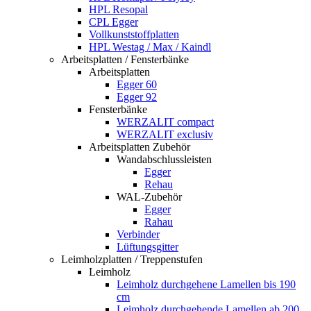
HPL Resopal
CPL Egger
Vollkunststoffplatten
HPL Westag / Max / Kaindl
Arbeitsplatten / Fensterbänke
Arbeitsplatten
Egger 60
Egger 92
Fensterbänke
WERZALIT compact
WERZALIT exclusiv
Arbeitsplatten Zubehör
Wandabschlussleisten
Egger
Rehau
WAL-Zubehör
Egger
Rahau
Verbinder
Lüftungsgitter
Leimholzplatten / Treppenstufen
Leimholz
Leimholz durchgehene Lamellen bis 190
cm
Leimholz durchgehende Lamellen ab 200