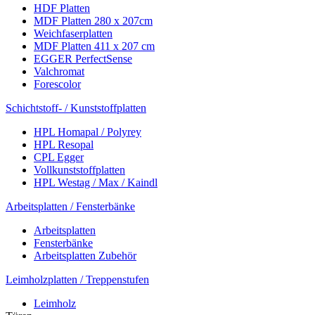
HDF Platten
MDF Platten 280 x 207cm
Weichfaserplatten
MDF Platten 411 x 207 cm
EGGER PerfectSense
Valchromat
Forescolor
Schichtstoff- / Kunststoffplatten
HPL Homapal / Polyrey
HPL Resopal
CPL Egger
Vollkunststoffplatten
HPL Westag / Max / Kaindl
Arbeitsplatten / Fensterbänke
Arbeitsplatten
Fensterbänke
Arbeitsplatten Zubehör
Leimholzplatten / Treppenstufen
Leimholz