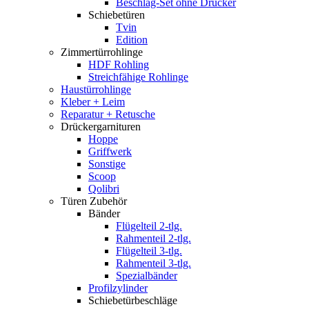
Beschlag-Set ohne Drücker
Schiebetüren
Tvin
Edition
Zimmertürrohlinge
HDF Rohling
Streichfähige Rohlinge
Haustürrohlinge
Kleber + Leim
Reparatur + Retusche
Drückergarnituren
Hoppe
Griffwerk
Sonstige
Scoop
Qolibri
Türen Zubehör
Bänder
Flügelteil 2-tlg.
Rahmenteil 2-tlg.
Flügelteil 3-tlg.
Rahmenteil 3-tlg.
Spezialbänder
Profilzylinder
Schiebetürbeschläge