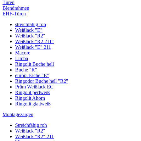
Türen
Blendrahmen
EHF-Türen
streichfähig roh
Weißlack "E"
Weißlack "R2"
Weißlack "R2 211"
Weißlack "E" 211
Macore
Limba
Ringolit Buche hell
Buche "R"
europ. Eiche "E"
Ringodor Buche hell "R2"
Prüm Weißlack EC
Ringolit perlweiß
Ringolit Ahorn
Ringolit glattweiß
Montagezargen
Streichfähig roh
Weißlack "R2"
Weißlack "R2" 211