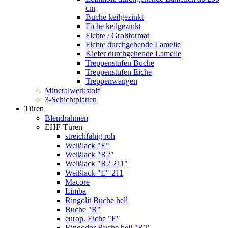
cm
Buche keilgezinkt
Eiche keilgezinkt
Fichte / Großformat
Fichte durchgehende Lamelle
Kiefer durchgehende Lamelle
Treppenstufen Buche
Treppenstufen Eiche
Treppenwangen
Mineralwerkstoff
3-Schichtplatten
Türen
Blendrahmen
EHF-Türen
streichfähig roh
Weißlack "E"
Weißlack "R2"
Weißlack "R2 211"
Weißlack "E" 211
Macore
Limba
Ringolit Buche hell
Buche "R"
europ. Eiche "E"
Ringodor Buche hell "R2"