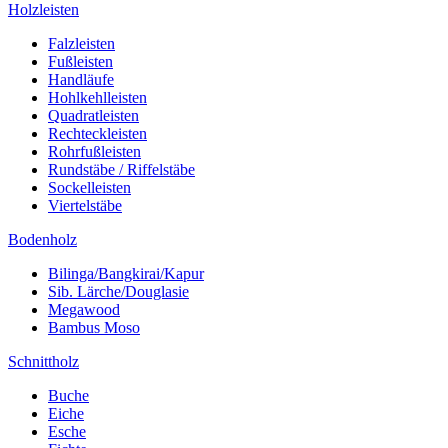
Holzleisten
Falzleisten
Fußleisten
Handläufe
Hohlkehlleisten
Quadratleisten
Rechteckleisten
Rohrfußleisten
Rundstäbe / Riffelstäbe
Sockelleisten
Viertelstäbe
Bodenholz
Bilinga/Bangkirai/Kapur
Sib. Lärche/Douglasie
Megawood
Bambus Moso
Schnittholz
Buche
Eiche
Esche