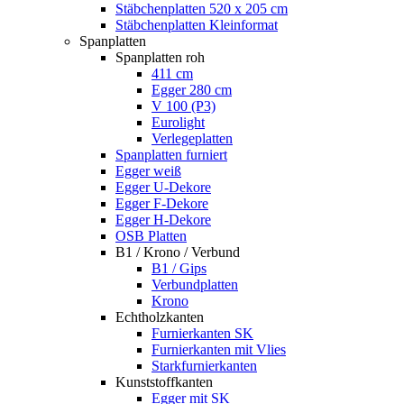
Stäbchenplatten 520 x 205 cm
Stäbchenplatten Kleinformat
Spanplatten
Spanplatten roh
411 cm
Egger 280 cm
V 100 (P3)
Eurolight
Verlegeplatten
Spanplatten furniert
Egger weiß
Egger U-Dekore
Egger F-Dekore
Egger H-Dekore
OSB Platten
B1 / Krono / Verbund
B1 / Gips
Verbundplatten
Krono
Echtholzkanten
Furnierkanten SK
Furnierkanten mit Vlies
Starkfurnierkanten
Kunststoffkanten
Egger mit SK