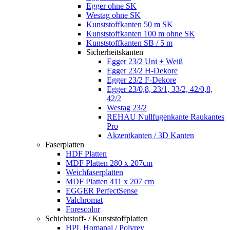
Egger ohne SK
Westag ohne SK
Kunststoffkanten 50 m SK
Kunststoffkanten 100 m ohne SK
Kunststoffkanten SB / 5 m
Sicherheitskanten
Egger 23/2 Uni + Weiß
Egger 23/2 H-Dekore
Egger 23/2 F-Dekore
Egger 23/0,8, 23/1, 33/2, 42/0,8,
42/2
Westag 23/2
REHAU Nullfugenkante Raukantes
Pro
Akzentkanten / 3D Kanten
Faserplatten
HDF Platten
MDF Platten 280 x 207cm
Weichfaserplatten
MDF Platten 411 x 207 cm
EGGER PerfectSense
Valchromat
Forescolor
Schichtstoff- / Kunststoffplatten
HPL Homapal / Polyrey