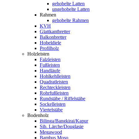
gehobelte Latten
ungehobelte Latten
Rahmen
gehobelte Rahmen
KVH
Glattkantbretter
Balkonbretter
Hobeldiele
Profilholz
Holzleisten
Falzleisten
Fußleisten
Handläufe
Hohlkehlleisten
Quadratleisten
Rechteckleisten
Rohrfußleisten
Rundstäbe / Riffelstäbe
Sockelleisten
Viertelstäbe
Bodenholz
Bilinga/Bangkirai/Kapur
Sib. Lärche/Douglasie
Megawood
Bambus Moso