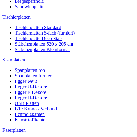
Biegesperrholz
Sandwichplatten
Tischlerplatten
Tischlerplatten Standard
Tischlerplatten 5-fach (furniert)
Tischlerplatte Deco Stab
Stäbchenplatten 520 x 205 cm
Stäbchenplatten Kleinformat
Spanplatten
Spanplatten roh
Spanplatten furniert
Egger weiß
Egger U-Dekore
Egger F-Dekore
Egger H-Dekore
OSB Platten
B1 / Krono / Verbund
Echtholzkanten
Kunststoffkanten
Faserplatten