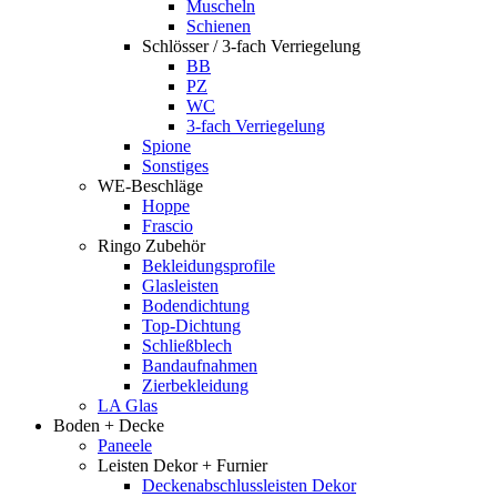
Muscheln
Schienen
Schlösser / 3-fach Verriegelung
BB
PZ
WC
3-fach Verriegelung
Spione
Sonstiges
WE-Beschläge
Hoppe
Frascio
Ringo Zubehör
Bekleidungsprofile
Glasleisten
Bodendichtung
Top-Dichtung
Schließblech
Bandaufnahmen
Zierbekleidung
LA Glas
Boden + Decke
Paneele
Leisten Dekor + Furnier
Deckenabschlussleisten Dekor