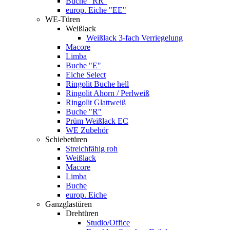
Buche "RR"
europ. Eiche "EE"
WE-Türen
Weißlack
Weißlack 3-fach Verriegelung
Macore
Limba
Buche "E"
Eiche Select
Ringolit Buche hell
Ringolit Ahorn / Perlweiß
Ringolit Glattweiß
Buche "R"
Prüm Weißlack EC
WE Zubehör
Schiebetüren
Streichfähig roh
Weißlack
Macore
Limba
Buche
europ. Eiche
Ganzglastüren
Drehtüren
Studio/Office