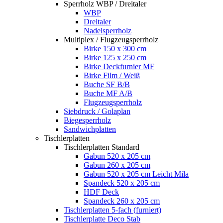
Sperrholz WBP / Dreitaler
WBP
Dreitaler
Nadelsperrholz
Multiplex / Flugzeugsperrholz
Birke 150 x 300 cm
Birke 125 x 250 cm
Birke Deckfurnier MF
Birke Film / Weiß
Buche SF B/B
Buche MF A/B
Flugzeugsperrholz
Siebdruck / Golaplan
Biegesperrholz
Sandwichplatten
Tischlerplatten
Tischlerplatten Standard
Gabun 520 x 205 cm
Gabun 260 x 205 cm
Gabun 520 x 205 cm Leicht Mila
Spandeck 520 x 205 cm
HDF Deck
Spandeck 260 x 205 cm
Tischlerplatten 5-fach (furniert)
Tischlerplatte Deco Stab