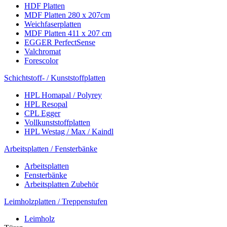
HDF Platten
MDF Platten 280 x 207cm
Weichfaserplatten
MDF Platten 411 x 207 cm
EGGER PerfectSense
Valchromat
Forescolor
Schichtstoff- / Kunststoffplatten
HPL Homapal / Polyrey
HPL Resopal
CPL Egger
Vollkunststoffplatten
HPL Westag / Max / Kaindl
Arbeitsplatten / Fensterbänke
Arbeitsplatten
Fensterbänke
Arbeitsplatten Zubehör
Leimholzplatten / Treppenstufen
Leimholz