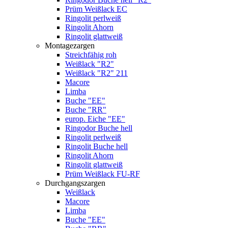
Prüm Weißlack EC
Ringolit perlweiß
Ringolit Ahorn
Ringolit glattweiß
Montagezargen
Streichfähig roh
Weißlack "R2"
Weißlack "R2" 211
Macore
Limba
Buche "EE"
Buche "RR"
europ. Eiche "EE"
Ringodor Buche hell
Ringolit perlweiß
Ringolit Buche hell
Ringolit Ahorn
Ringolit glattweiß
Prüm Weißlack FU-RF
Durchgangszargen
Weißlack
Macore
Limba
Buche "EE"