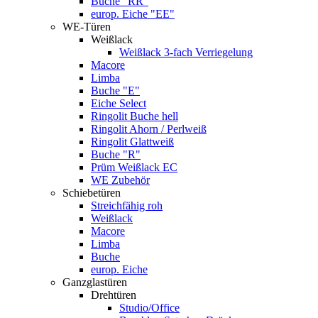
Buche "RR"
europ. Eiche "EE"
WE-Türen
Weißlack
Weißlack 3-fach Verriegelung
Macore
Limba
Buche "E"
Eiche Select
Ringolit Buche hell
Ringolit Ahorn / Perlweiß
Ringolit Glattweiß
Buche "R"
Prüm Weißlack EC
WE Zubehör
Schiebetüren
Streichfähig roh
Weißlack
Macore
Limba
Buche
europ. Eiche
Ganzglastüren
Drehtüren
Studio/Office