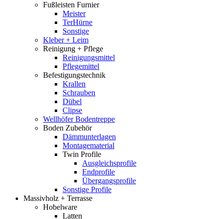
Fußleisten Furnier
Meister
TerHürne
Sonstige
Kleber + Leim
Reinigung + Pflege
Reinigungsmittel
Pflegemittel
Befestigungstechnik
Krallen
Schrauben
Dübel
Clipse
Wellhöfer Bodentreppe
Boden Zubehör
Dämmunterlagen
Montagematerial
Twin Profile
Ausgleichsprofile
Endprofile
Übergangsprofile
Sonstige Profile
Massivholz + Terrasse
Hobelware
Latten