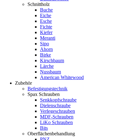
Schnittholz
Buche
Eiche
Esche
Fichte
Kiefer
Meranti
Sipo
Ahorn
Birke
Kirschbaum
Lärche
Nussbaum
American Whitewood
Zubehör
Befestigungstechnik
Spax Schrauben
Senkkopfschraube
Dielenschraube
Verlegeschrauben
MDF-Schrauben
LiKo Schrauben
Bits
Oberflächenbehandlung
PNZ