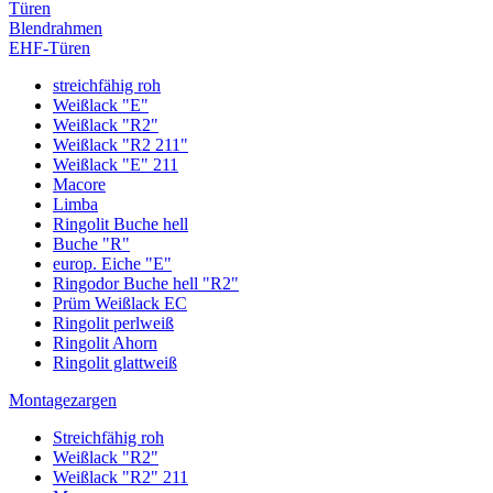
Türen
Blendrahmen
EHF-Türen
streichfähig roh
Weißlack "E"
Weißlack "R2"
Weißlack "R2 211"
Weißlack "E" 211
Macore
Limba
Ringolit Buche hell
Buche "R"
europ. Eiche "E"
Ringodor Buche hell "R2"
Prüm Weißlack EC
Ringolit perlweiß
Ringolit Ahorn
Ringolit glattweiß
Montagezargen
Streichfähig roh
Weißlack "R2"
Weißlack "R2" 211