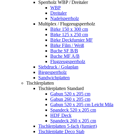
Sperrholz WBP / Dreitaler
WBP
Dreitaler
Nadelsperrholz
Multiplex / Flugzeugsperrholz
Birke 150 x 300 cm
Birke 125 x 250 cm
Birke Deckfurnier MF
Birke Film / Weiß
Buche SF B/B
Buche MF A/B
Flugzeugsperrholz
Siebdruck / Golaplan
Biegesperrholz
Sandwichplatten
Tischlerplatten
Tischlerplatten Standard
Gabun 520 x 205 cm
Gabun 260 x 205 cm
Gabun 520 x 205 cm Leicht Mila
Spandeck 520 x 205 cm
HDF Deck
Spandeck 260 x 205 cm
Tischlerplatten 5-fach (furniert)
Tischlerplatte Deco Stab