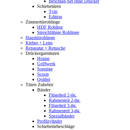
Beschlag-Set ohne Drücker
Schiebetüren
Tvin
Edition
Zimmertürrohlinge
HDF Rohling
Streichfähige Rohlinge
Haustürrohlinge
Kleber + Leim
Reparatur + Retusche
Drückergarnituren
Hoppe
Griffwerk
Sonstige
Scoop
Qolibri
Türen Zubehör
Bänder
Flügelteil 2-tlg.
Rahmenteil 2-tlg.
Flügelteil 3-tlg.
Rahmenteil 3-tlg.
Spezialbänder
Profilzylinder
Schiebetürbeschläge