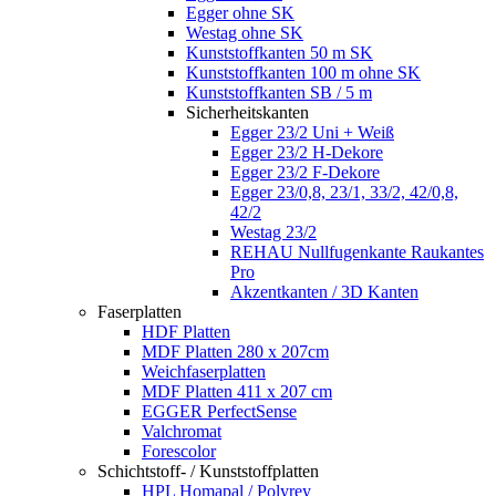
Egger ohne SK
Westag ohne SK
Kunststoffkanten 50 m SK
Kunststoffkanten 100 m ohne SK
Kunststoffkanten SB / 5 m
Sicherheitskanten
Egger 23/2 Uni + Weiß
Egger 23/2 H-Dekore
Egger 23/2 F-Dekore
Egger 23/0,8, 23/1, 33/2, 42/0,8,
42/2
Westag 23/2
REHAU Nullfugenkante Raukantes
Pro
Akzentkanten / 3D Kanten
Faserplatten
HDF Platten
MDF Platten 280 x 207cm
Weichfaserplatten
MDF Platten 411 x 207 cm
EGGER PerfectSense
Valchromat
Forescolor
Schichtstoff- / Kunststoffplatten
HPL Homapal / Polyrey