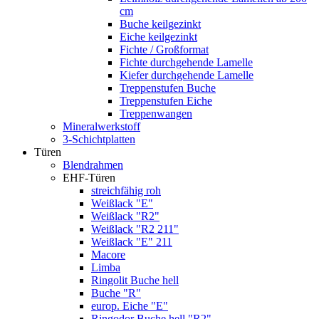
cm
Buche keilgezinkt
Eiche keilgezinkt
Fichte / Großformat
Fichte durchgehende Lamelle
Kiefer durchgehende Lamelle
Treppenstufen Buche
Treppenstufen Eiche
Treppenwangen
Mineralwerkstoff
3-Schichtplatten
Türen
Blendrahmen
EHF-Türen
streichfähig roh
Weißlack "E"
Weißlack "R2"
Weißlack "R2 211"
Weißlack "E" 211
Macore
Limba
Ringolit Buche hell
Buche "R"
europ. Eiche "E"
Ringodor Buche hell "R2"