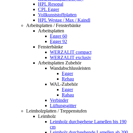
HPL Resopal
CPL Egger
Vollkunststoffplatten
HPL Westag / Max / Kaindl
Arbeitsplatten / Fensterbänke
Arbeitsplatten
Egger 60
Egger 92
Fensterbänke
WERZALIT compact
WERZALIT exclusiv
Arbeitsplatten Zubehör
Wandabschlussleisten
Egger
Rehau
WAL-Zubehör
Egger
Rahau
Verbinder
Lüftungsgitter
Leimholzplatten / Treppenstufen
Leimholz
Leimholz durchgehene Lamellen bis 190
cm
Leimholz durchgehende Lamellen ab 200