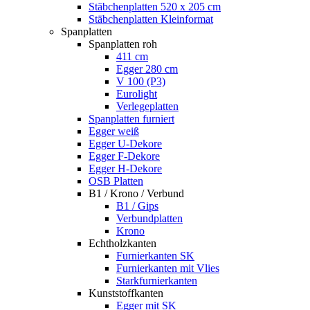
Stäbchenplatten 520 x 205 cm
Stäbchenplatten Kleinformat
Spanplatten
Spanplatten roh
411 cm
Egger 280 cm
V 100 (P3)
Eurolight
Verlegeplatten
Spanplatten furniert
Egger weiß
Egger U-Dekore
Egger F-Dekore
Egger H-Dekore
OSB Platten
B1 / Krono / Verbund
B1 / Gips
Verbundplatten
Krono
Echtholzkanten
Furnierkanten SK
Furnierkanten mit Vlies
Starkfurnierkanten
Kunststoffkanten
Egger mit SK