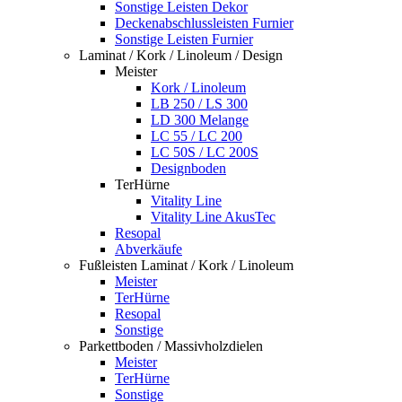
Sonstige Leisten Dekor
Deckenabschlussleisten Furnier
Sonstige Leisten Furnier
Laminat / Kork / Linoleum / Design
Meister
Kork / Linoleum
LB 250 / LS 300
LD 300 Melange
LC 55 / LC 200
LC 50S / LC 200S
Designboden
TerHürne
Vitality Line
Vitality Line AkusTec
Resopal
Abverkäufe
Fußleisten Laminat / Kork / Linoleum
Meister
TerHürne
Resopal
Sonstige
Parkettboden / Massivholzdielen
Meister
TerHürne
Sonstige