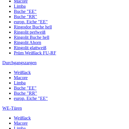
Macore
Limba
Buche "EE"
Buche "RR"
europ. Eiche "EE"
Ringodor Buche hell
Ringolit perlweiß
Ringolit Buche hell
Ringolit Ahorn
Ringolit glattweiß
Prüm Weißlack FU-RF
Durchgangszargen
Weißlack
Macore
Limba
Buche "EE"
Buche "RR"
europ. Eiche "EE"
WE-Türen
Weißlack
Macore
Limba