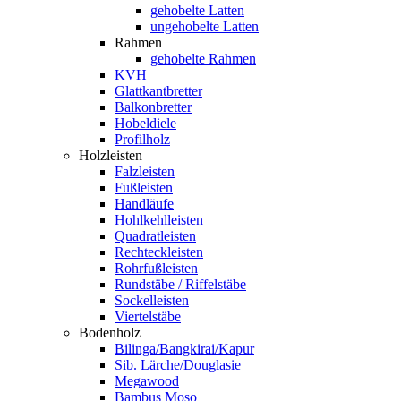
gehobelte Latten
ungehobelte Latten
Rahmen
gehobelte Rahmen
KVH
Glattkantbretter
Balkonbretter
Hobeldiele
Profilholz
Holzleisten
Falzleisten
Fußleisten
Handläufe
Hohlkehlleisten
Quadratleisten
Rechteckleisten
Rohrfußleisten
Rundstäbe / Riffelstäbe
Sockelleisten
Viertelstäbe
Bodenholz
Bilinga/Bangkirai/Kapur
Sib. Lärche/Douglasie
Megawood
Bambus Moso