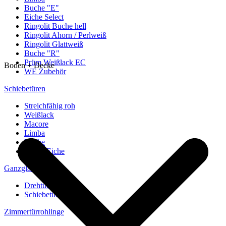
Buche "E"
Eiche Select
Ringolit Buche hell
Ringolit Ahorn / Perlweiß
Ringolit Glattweiß
Buche "R"
Prüm Weißlack EC
Boden + Decke
WE Zubehör
Schiebetüren
Streichfähig roh
Weißlack
Macore
Limba
Buche
europ. Eiche
Ganzglastüren
Drehtüren
Schiebetüren
Zimmertürrohlinge