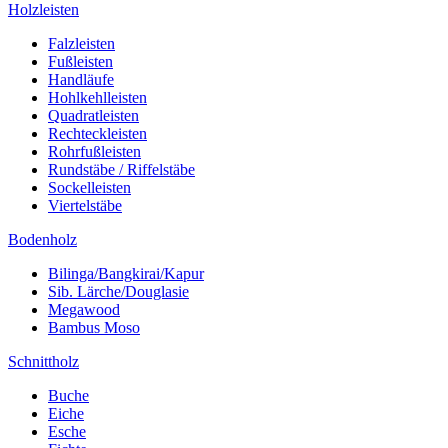
Holzleisten
Falzleisten
Fußleisten
Handläufe
Hohlkehlleisten
Quadratleisten
Rechteckleisten
Rohrfußleisten
Rundstäbe / Riffelstäbe
Sockelleisten
Viertelstäbe
Bodenholz
Bilinga/Bangkirai/Kapur
Sib. Lärche/Douglasie
Megawood
Bambus Moso
Schnittholz
Buche
Eiche
Esche