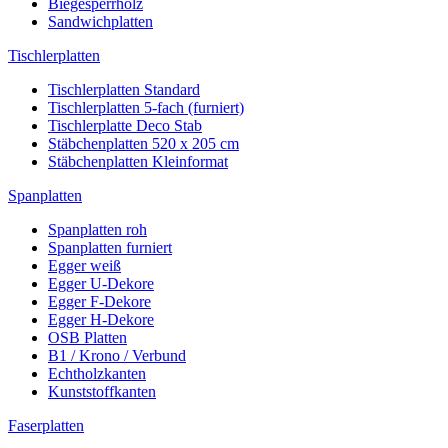
Biegesperrholz
Sandwichplatten
Tischlerplatten
Tischlerplatten Standard
Tischlerplatten 5-fach (furniert)
Tischlerplatte Deco Stab
Stäbchenplatten 520 x 205 cm
Stäbchenplatten Kleinformat
Spanplatten
Spanplatten roh
Spanplatten furniert
Egger weiß
Egger U-Dekore
Egger F-Dekore
Egger H-Dekore
OSB Platten
B1 / Krono / Verbund
Echtholzkanten
Kunststoffkanten
Faserplatten