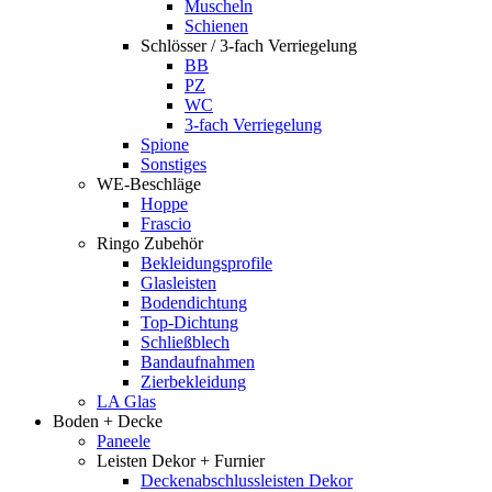
Muscheln
Schienen
Schlösser / 3-fach Verriegelung
BB
PZ
WC
3-fach Verriegelung
Spione
Sonstiges
WE-Beschläge
Hoppe
Frascio
Ringo Zubehör
Bekleidungsprofile
Glasleisten
Bodendichtung
Top-Dichtung
Schließblech
Bandaufnahmen
Zierbekleidung
LA Glas
Boden + Decke
Paneele
Leisten Dekor + Furnier
Deckenabschlussleisten Dekor