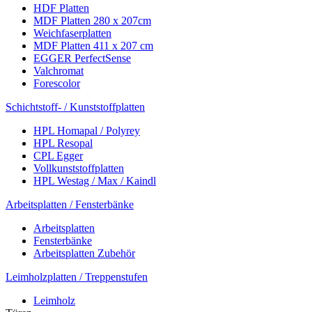
HDF Platten
MDF Platten 280 x 207cm
Weichfaserplatten
MDF Platten 411 x 207 cm
EGGER PerfectSense
Valchromat
Forescolor
Schichtstoff- / Kunststoffplatten
HPL Homapal / Polyrey
HPL Resopal
CPL Egger
Vollkunststoffplatten
HPL Westag / Max / Kaindl
Arbeitsplatten / Fensterbänke
Arbeitsplatten
Fensterbänke
Arbeitsplatten Zubehör
Leimholzplatten / Treppenstufen
Leimholz