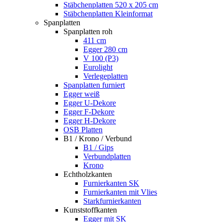
Stäbchenplatten 520 x 205 cm
Stäbchenplatten Kleinformat
Spanplatten
Spanplatten roh
411 cm
Egger 280 cm
V 100 (P3)
Eurolight
Verlegeplatten
Spanplatten furniert
Egger weiß
Egger U-Dekore
Egger F-Dekore
Egger H-Dekore
OSB Platten
B1 / Krono / Verbund
B1 / Gips
Verbundplatten
Krono
Echtholzkanten
Furnierkanten SK
Furnierkanten mit Vlies
Starkfurnierkanten
Kunststoffkanten
Egger mit SK