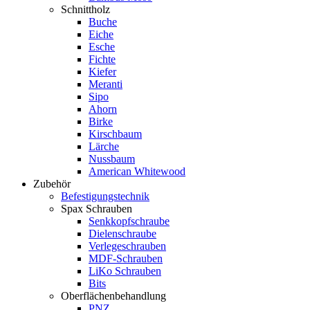
Schnittholz
Buche
Eiche
Esche
Fichte
Kiefer
Meranti
Sipo
Ahorn
Birke
Kirschbaum
Lärche
Nussbaum
American Whitewood
Zubehör
Befestigungstechnik
Spax Schrauben
Senkkopfschraube
Dielenschraube
Verlegeschrauben
MDF-Schrauben
LiKo Schrauben
Bits
Oberflächenbehandlung
PNZ