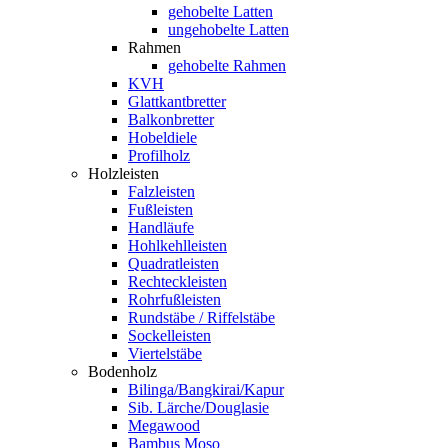
gehobelte Latten
ungehobelte Latten
Rahmen
gehobelte Rahmen
KVH
Glattkantbretter
Balkonbretter
Hobeldiele
Profilholz
Holzleisten
Falzleisten
Fußleisten
Handläufe
Hohlkehlleisten
Quadratleisten
Rechteckleisten
Rohrfußleisten
Rundstäbe / Riffelstäbe
Sockelleisten
Viertelstäbe
Bodenholz
Bilinga/Bangkirai/Kapur
Sib. Lärche/Douglasie
Megawood
Bambus Moso