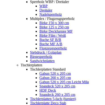
Sperrholz WBP / Dreitaler
WBP
Dreitaler
Nadelsperrholz
Multiplex / Flugzeugsperrholz
Birke 150 x 300 cm
Birke 125 x 250 cm
Birke Deckfurnier MF
Birke Film / Weiß
Buche SF B/B
Buche MF A/B
Flugzeugsperrholz
Siebdruck / Golaplan
Biegesperrholz
Sandwichplatten
Tischlerplatten
Tischlerplatten Standard
Gabun 520 x 205 cm
Gabun 260 x 205 cm
Gabun 520 x 205 cm Leicht Mila
Spandeck 520 x 205 cm
HDF Deck
Spandeck 260 x 205 cm
Tischlerplatten 5-fach (furniert)
Tischlerplatte Deco Stab