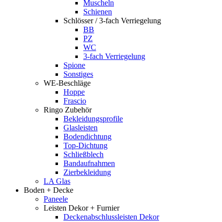
Muscheln
Schienen
Schlösser / 3-fach Verriegelung
BB
PZ
WC
3-fach Verriegelung
Spione
Sonstiges
WE-Beschläge
Hoppe
Frascio
Ringo Zubehör
Bekleidungsprofile
Glasleisten
Bodendichtung
Top-Dichtung
Schließblech
Bandaufnahmen
Zierbekleidung
LA Glas
Boden + Decke
Paneele
Leisten Dekor + Furnier
Deckenabschlussleisten Dekor