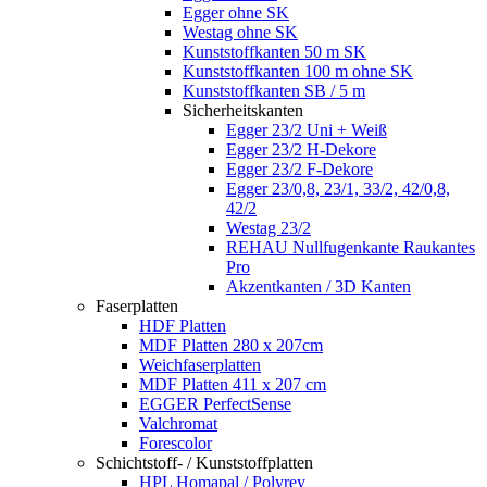
Egger ohne SK
Westag ohne SK
Kunststoffkanten 50 m SK
Kunststoffkanten 100 m ohne SK
Kunststoffkanten SB / 5 m
Sicherheitskanten
Egger 23/2 Uni + Weiß
Egger 23/2 H-Dekore
Egger 23/2 F-Dekore
Egger 23/0,8, 23/1, 33/2, 42/0,8,
42/2
Westag 23/2
REHAU Nullfugenkante Raukantes
Pro
Akzentkanten / 3D Kanten
Faserplatten
HDF Platten
MDF Platten 280 x 207cm
Weichfaserplatten
MDF Platten 411 x 207 cm
EGGER PerfectSense
Valchromat
Forescolor
Schichtstoff- / Kunststoffplatten
HPL Homapal / Polyrey