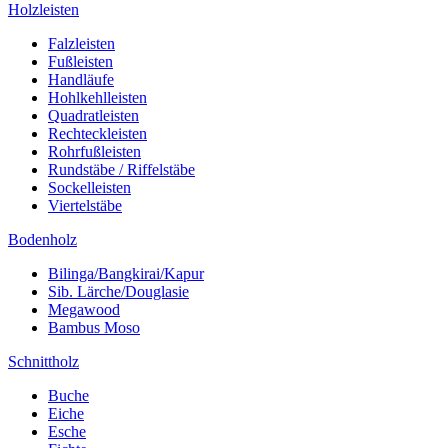
Holzleisten
Falzleisten
Fußleisten
Handläufe
Hohlkehlleisten
Quadratleisten
Rechteckleisten
Rohrfußleisten
Rundstäbe / Riffelstäbe
Sockelleisten
Viertelstäbe
Bodenholz
Bilinga/Bangkirai/Kapur
Sib. Lärche/Douglasie
Megawood
Bambus Moso
Schnittholz
Buche
Eiche
Esche