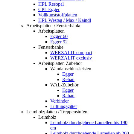
HPL Resopal
CPL Egger
Vollkunststoffplatten
HPL Westag / Max / Kaindl
Arbeitsplatten / Fensterbänke
Arbeitsplatten
Egger 60
Egger 92
Fensterbänke
WERZALIT compact
WERZALIT exclusiv
Arbeitsplatten Zubehör
Wandabschlussleisten
Egger
Rehau
WAL-Zubehör
Egger
Rahau
Verbinder
Lüftungsgitter
Leimholzplatten / Treppenstufen
Leimholz
Leimholz durchgehene Lamellen bis 190
cm
Leimholz durchgehende Lamellen ab 200