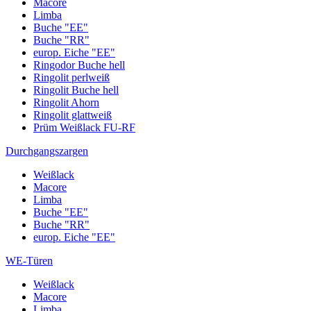
Macore
Limba
Buche "EE"
Buche "RR"
europ. Eiche "EE"
Ringodor Buche hell
Ringolit perlweiß
Ringolit Buche hell
Ringolit Ahorn
Ringolit glattweiß
Prüm Weißlack FU-RF
Durchgangszargen
Weißlack
Macore
Limba
Buche "EE"
Buche "RR"
europ. Eiche "EE"
WE-Türen
Weißlack
Macore
Limba