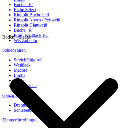
Buche "E"
Eiche Select
Ringolit Buche hell
Ringolit Ahorn / Perlweiß
Ringolit Glattweiß
Buche "R"
Prüm Weißlack EC
Boden + Decke
WE Zubehör
Schiebetüren
Streichfähig roh
Weißlack
Macore
Limba
Buche
europ. Eiche
Ganzglastüren
Drehtüren
Schiebetüren
Zimmertürrohlinge