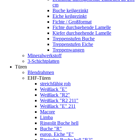
cm
Buche keilgezinkt
Eiche keilgezinkt
Fichte / Großformat
Fichte durchgehende Lamelle
Kiefer durchgehende Lamelle
Treppenstufen Buche
Treppenstufen Eiche
Treppenwangen
Mineralwerkstoff
3-Schichtplatten
Türen
Blendrahmen
EHF-Türen
streichfähig roh
Weißlack "E"
Weißlack "R2"
Weißlack "R2 211"
Weißlack "E" 211
Macore
Limba
Ringolit Buche hell
Buche "R"
europ. Eiche "E"
Ringodor Buche hell "R2"