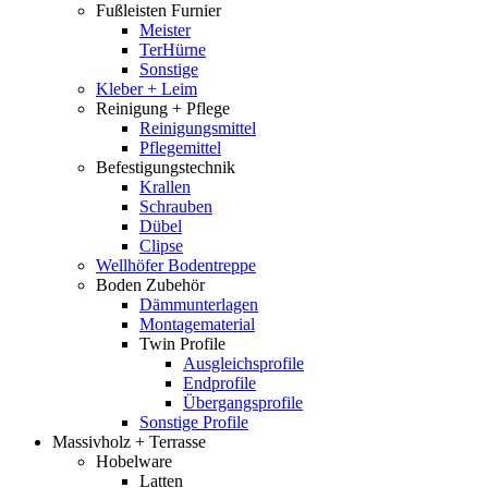
Fußleisten Furnier
Meister
TerHürne
Sonstige
Kleber + Leim
Reinigung + Pflege
Reinigungsmittel
Pflegemittel
Befestigungstechnik
Krallen
Schrauben
Dübel
Clipse
Wellhöfer Bodentreppe
Boden Zubehör
Dämmunterlagen
Montagematerial
Twin Profile
Ausgleichsprofile
Endprofile
Übergangsprofile
Sonstige Profile
Massivholz + Terrasse
Hobelware
Latten