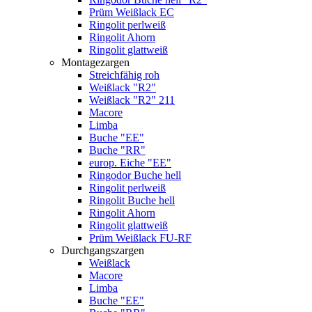
Prüm Weißlack EC
Ringolit perlweiß
Ringolit Ahorn
Ringolit glattweiß
Montagezargen
Streichfähig roh
Weißlack "R2"
Weißlack "R2" 211
Macore
Limba
Buche "EE"
Buche "RR"
europ. Eiche "EE"
Ringodor Buche hell
Ringolit perlweiß
Ringolit Buche hell
Ringolit Ahorn
Ringolit glattweiß
Prüm Weißlack FU-RF
Durchgangszargen
Weißlack
Macore
Limba
Buche "EE"