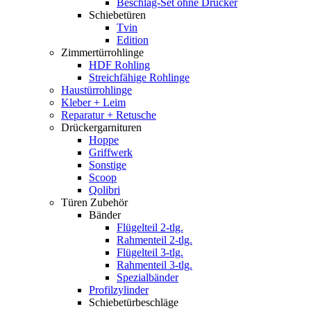
Beschlag-Set ohne Drücker
Schiebetüren
Tvin
Edition
Zimmertürrohlinge
HDF Rohling
Streichfähige Rohlinge
Haustürrohlinge
Kleber + Leim
Reparatur + Retusche
Drückergarnituren
Hoppe
Griffwerk
Sonstige
Scoop
Qolibri
Türen Zubehör
Bänder
Flügelteil 2-tlg.
Rahmenteil 2-tlg.
Flügelteil 3-tlg.
Rahmenteil 3-tlg.
Spezialbänder
Profilzylinder
Schiebetürbeschläge