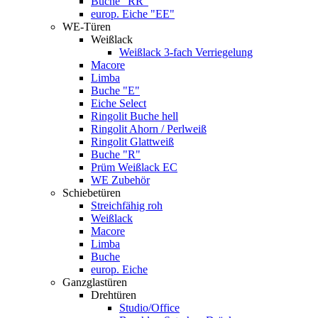
Buche "RR"
europ. Eiche "EE"
WE-Türen
Weißlack
Weißlack 3-fach Verriegelung
Macore
Limba
Buche "E"
Eiche Select
Ringolit Buche hell
Ringolit Ahorn / Perlweiß
Ringolit Glattweiß
Buche "R"
Prüm Weißlack EC
WE Zubehör
Schiebetüren
Streichfähig roh
Weißlack
Macore
Limba
Buche
europ. Eiche
Ganzglastüren
Drehtüren
Studio/Office