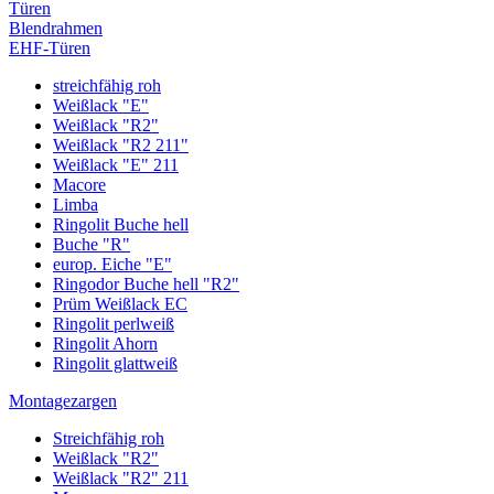
Türen
Blendrahmen
EHF-Türen
streichfähig roh
Weißlack "E"
Weißlack "R2"
Weißlack "R2 211"
Weißlack "E" 211
Macore
Limba
Ringolit Buche hell
Buche "R"
europ. Eiche "E"
Ringodor Buche hell "R2"
Prüm Weißlack EC
Ringolit perlweiß
Ringolit Ahorn
Ringolit glattweiß
Montagezargen
Streichfähig roh
Weißlack "R2"
Weißlack "R2" 211