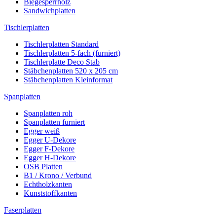
Biegesperrholz
Sandwichplatten
Tischlerplatten
Tischlerplatten Standard
Tischlerplatten 5-fach (furniert)
Tischlerplatte Deco Stab
Stäbchenplatten 520 x 205 cm
Stäbchenplatten Kleinformat
Spanplatten
Spanplatten roh
Spanplatten furniert
Egger weiß
Egger U-Dekore
Egger F-Dekore
Egger H-Dekore
OSB Platten
B1 / Krono / Verbund
Echtholzkanten
Kunststoffkanten
Faserplatten