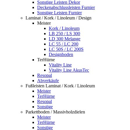
Sonstige Leisten Dekor
Deckenabschlussleisten Furnier
Sonstige Leisten Furnier
Laminat / Kork / Linoleum / Design
Meister
Kork / Linoleum
LB 250 / LS 300
LD 300 Melange
LC 55 / LC 200
LC 50S / LC 200S
Designboden
TerHürne
Vitality Line
Vitality Line AkusTec
Resopal
Abverkäufe
Fußleisten Laminat / Kork / Linoleum
Meister
TerHürne
Resopal
Sonstige
Parkettboden / Massivholzdielen
Meister
TerHürne
Sonstige