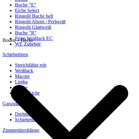
Buche "E"
Eiche Select
Ringolit Buche hell
Ringolit Ahorn / Perlweiß
Ringolit Glattweiß
Buche "R"
Prüm Weißlack EC
Boden + Decke
WE Zubehör
Schiebetüren
Streichfähig roh
Weißlack
Macore
Limba
Buche
europ. Eiche
Ganzglastüren
Drehtüren
Schiebetüren
Zimmertürrohlinge