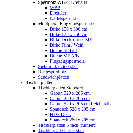
Sperrholz WBP / Dreitaler
WBP
Dreitaler
Nadelsperrholz
Multiplex / Flugzeugsperrholz
Birke 150 x 300 cm
Birke 125 x 250 cm
Birke Deckfurnier MF
Birke Film / Weiß
Buche SF B/B
Buche MF A/B
Flugzeugsperrholz
Siebdruck / Golaplan
Biegesperrholz
Sandwichplatten
Tischlerplatten
Tischlerplatten Standard
Gabun 520 x 205 cm
Gabun 260 x 205 cm
Gabun 520 x 205 cm Leicht Mila
Spandeck 520 x 205 cm
HDF Deck
Spandeck 260 x 205 cm
Tischlerplatten 5-fach (furniert)
Tischlerplatte Deco Stab