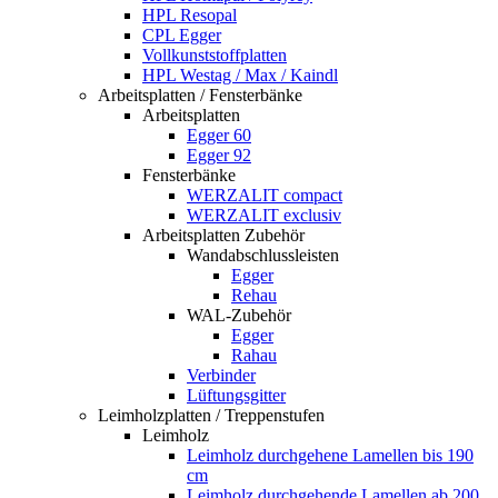
HPL Resopal
CPL Egger
Vollkunststoffplatten
HPL Westag / Max / Kaindl
Arbeitsplatten / Fensterbänke
Arbeitsplatten
Egger 60
Egger 92
Fensterbänke
WERZALIT compact
WERZALIT exclusiv
Arbeitsplatten Zubehör
Wandabschlussleisten
Egger
Rehau
WAL-Zubehör
Egger
Rahau
Verbinder
Lüftungsgitter
Leimholzplatten / Treppenstufen
Leimholz
Leimholz durchgehene Lamellen bis 190
cm
Leimholz durchgehende Lamellen ab 200