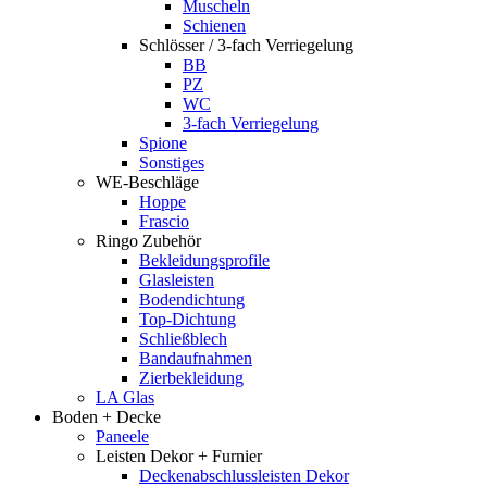
Muscheln
Schienen
Schlösser / 3-fach Verriegelung
BB
PZ
WC
3-fach Verriegelung
Spione
Sonstiges
WE-Beschläge
Hoppe
Frascio
Ringo Zubehör
Bekleidungsprofile
Glasleisten
Bodendichtung
Top-Dichtung
Schließblech
Bandaufnahmen
Zierbekleidung
LA Glas
Boden + Decke
Paneele
Leisten Dekor + Furnier
Deckenabschlussleisten Dekor