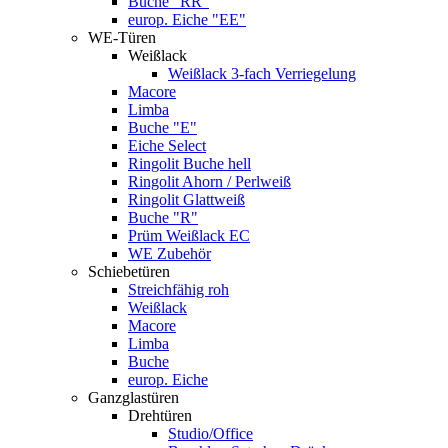
Buche "RR"
europ. Eiche "EE"
WE-Türen
Weißlack
Weißlack 3-fach Verriegelung
Macore
Limba
Buche "E"
Eiche Select
Ringolit Buche hell
Ringolit Ahorn / Perlweiß
Ringolit Glattweiß
Buche "R"
Prüm Weißlack EC
WE Zubehör
Schiebetüren
Streichfähig roh
Weißlack
Macore
Limba
Buche
europ. Eiche
Ganzglastüren
Drehtüren
Studio/Office