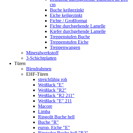
cm
Buche keilgezinkt
Eiche keilgezinkt
Fichte / Großformat
Fichte durchgehende Lamelle
Kiefer durchgehende Lamelle
Treppenstufen Buche
Treppenstufen Eiche
Treppenwangen
Mineralwerkstoff
3-Schichtplatten
Türen
Blendrahmen
EHF-Türen
streichfähig roh
Weißlack "E"
Weißlack "R2"
Weißlack "R2 211"
Weißlack "E" 211
Macore
Limba
Ringolit Buche hell
Buche "R"
europ. Eiche "E"
Ringodor Buche hell "R2"