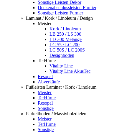
Sonstige Leisten Dekor
Deckenabschlussleisten Furnier
Sonstige Leisten Furnier
Laminat / Kork / Linoleum / Design
Meister
Kork / Linoleum
LB 250 / LS 300
LD 300 Melange
LC 55 / LC 200
LC 50S / LC 200S
Designboden
TerHürne
Vitality Line
Vitality Line AkusTec
Resopal
Abverkäufe
Fußleisten Laminat / Kork / Linoleum
Meister
TerHürne
Resopal
Sonstige
Parkettboden / Massivholzdielen
Meister
TerHürne
Sonstige