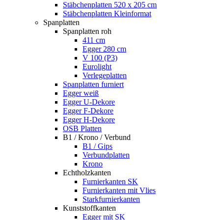
Stäbchenplatten 520 x 205 cm
Stäbchenplatten Kleinformat
Spanplatten
Spanplatten roh
411 cm
Egger 280 cm
V 100 (P3)
Eurolight
Verlegeplatten
Spanplatten furniert
Egger weiß
Egger U-Dekore
Egger F-Dekore
Egger H-Dekore
OSB Platten
B1 / Krono / Verbund
B1 / Gips
Verbundplatten
Krono
Echtholzkanten
Furnierkanten SK
Furnierkanten mit Vlies
Starkfurnierkanten
Kunststoffkanten
Egger mit SK