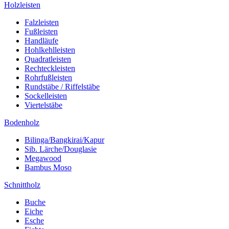
Holzleisten
Falzleisten
Fußleisten
Handläufe
Hohlkehlleisten
Quadratleisten
Rechteckleisten
Rohrfußleisten
Rundstäbe / Riffelstäbe
Sockelleisten
Viertelstäbe
Bodenholz
Bilinga/Bangkirai/Kapur
Sib. Lärche/Douglasie
Megawood
Bambus Moso
Schnittholz
Buche
Eiche
Esche