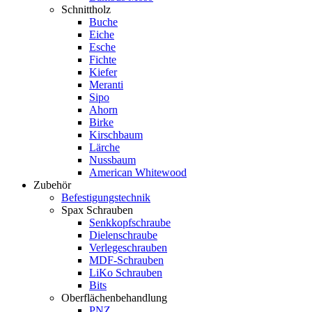
Schnittholz
Buche
Eiche
Esche
Fichte
Kiefer
Meranti
Sipo
Ahorn
Birke
Kirschbaum
Lärche
Nussbaum
American Whitewood
Zubehör
Befestigungstechnik
Spax Schrauben
Senkkopfschraube
Dielenschraube
Verlegeschrauben
MDF-Schrauben
LiKo Schrauben
Bits
Oberflächenbehandlung
PNZ