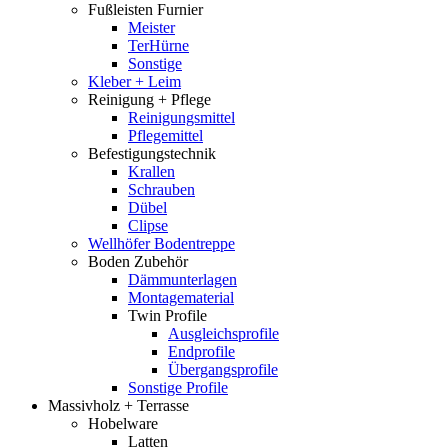
Fußleisten Furnier
Meister
TerHürne
Sonstige
Kleber + Leim
Reinigung + Pflege
Reinigungsmittel
Pflegemittel
Befestigungstechnik
Krallen
Schrauben
Dübel
Clipse
Wellhöfer Bodentreppe
Boden Zubehör
Dämmunterlagen
Montagematerial
Twin Profile
Ausgleichsprofile
Endprofile
Übergangsprofile
Sonstige Profile
Massivholz + Terrasse
Hobelware
Latten