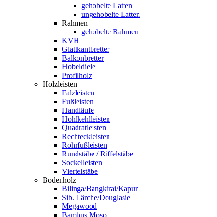
gehobelte Latten
ungehobelte Latten
Rahmen
gehobelte Rahmen
KVH
Glattkantbretter
Balkonbretter
Hobeldiele
Profilholz
Holzleisten
Falzleisten
Fußleisten
Handläufe
Hohlkehlleisten
Quadratleisten
Rechteckleisten
Rohrfußleisten
Rundstäbe / Riffelstäbe
Sockelleisten
Viertelstäbe
Bodenholz
Bilinga/Bangkirai/Kapur
Sib. Lärche/Douglasie
Megawood
Bambus Moso