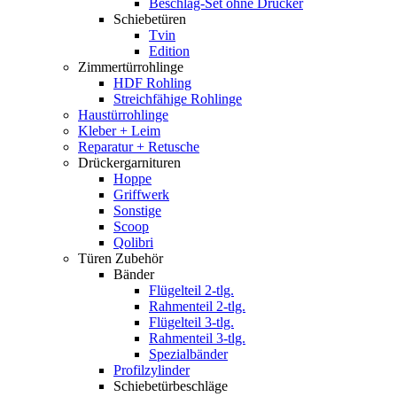
Beschlag-Set ohne Drücker
Schiebetüren
Tvin
Edition
Zimmertürrohlinge
HDF Rohling
Streichfähige Rohlinge
Haustürrohlinge
Kleber + Leim
Reparatur + Retusche
Drückergarnituren
Hoppe
Griffwerk
Sonstige
Scoop
Qolibri
Türen Zubehör
Bänder
Flügelteil 2-tlg.
Rahmenteil 2-tlg.
Flügelteil 3-tlg.
Rahmenteil 3-tlg.
Spezialbänder
Profilzylinder
Schiebetürbeschläge