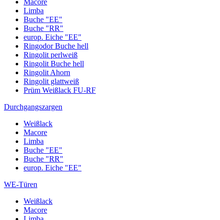
Macore
Limba
Buche "EE"
Buche "RR"
europ. Eiche "EE"
Ringodor Buche hell
Ringolit perlweiß
Ringolit Buche hell
Ringolit Ahorn
Ringolit glattweiß
Prüm Weißlack FU-RF
Durchgangszargen
Weißlack
Macore
Limba
Buche "EE"
Buche "RR"
europ. Eiche "EE"
WE-Türen
Weißlack
Macore
Limba