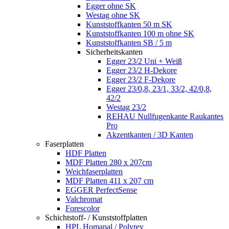
Egger ohne SK
Westag ohne SK
Kunststoffkanten 50 m SK
Kunststoffkanten 100 m ohne SK
Kunststoffkanten SB / 5 m
Sicherheitskanten
Egger 23/2 Uni + Weiß
Egger 23/2 H-Dekore
Egger 23/2 F-Dekore
Egger 23/0,8, 23/1, 33/2, 42/0,8,
42/2
Westag 23/2
REHAU Nullfugenkante Raukantes
Pro
Akzentkanten / 3D Kanten
Faserplatten
HDF Platten
MDF Platten 280 x 207cm
Weichfaserplatten
MDF Platten 411 x 207 cm
EGGER PerfectSense
Valchromat
Forescolor
Schichtstoff- / Kunststoffplatten
HPL Homapal / Polyrey