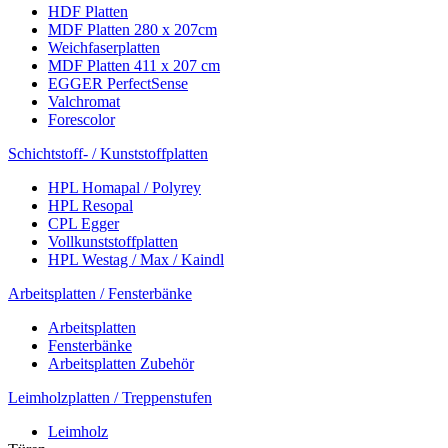
HDF Platten
MDF Platten 280 x 207cm
Weichfaserplatten
MDF Platten 411 x 207 cm
EGGER PerfectSense
Valchromat
Forescolor
Schichtstoff- / Kunststoffplatten
HPL Homapal / Polyrey
HPL Resopal
CPL Egger
Vollkunststoffplatten
HPL Westag / Max / Kaindl
Arbeitsplatten / Fensterbänke
Arbeitsplatten
Fensterbänke
Arbeitsplatten Zubehör
Leimholzplatten / Treppenstufen
Leimholz