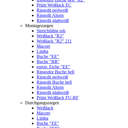
Prüm Weißlack EC
Ringolit perlweiß
Ringolit Ahorn
Ringolit glattweiß
Montagezargen
Streichfähig roh
Weißlack "R2"
Weißlack "R2" 211
Macore
Limba
Buche "EE"
Buche "RR"
europ. Eiche "EE"
Ringodor Buche hell
Ringolit perlweiß
Ringolit Buche hell
Ringolit Ahorn
Ringolit glattweiß
Prüm Weißlack FU-RF
Durchgangszargen
Weißlack
Macore
Limba
Buche "EE"