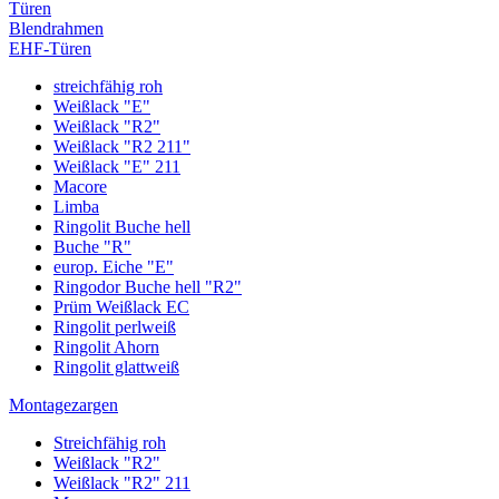
Türen
Blendrahmen
EHF-Türen
streichfähig roh
Weißlack "E"
Weißlack "R2"
Weißlack "R2 211"
Weißlack "E" 211
Macore
Limba
Ringolit Buche hell
Buche "R"
europ. Eiche "E"
Ringodor Buche hell "R2"
Prüm Weißlack EC
Ringolit perlweiß
Ringolit Ahorn
Ringolit glattweiß
Montagezargen
Streichfähig roh
Weißlack "R2"
Weißlack "R2" 211