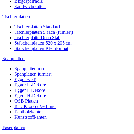
Biegesperrholz
Sandwichplatten
Tischlerplatten
Tischlerplatten Standard
Tischlerplatten 5-fach (furniert)
Tischlerplatte Deco Stab
Stäbchenplatten 520 x 205 cm
Stäbchenplatten Kleinformat
Spanplatten
Spanplatten roh
Spanplatten furniert
Egger weiß
Egger U-Dekore
Egger F-Dekore
Egger H-Dekore
OSB Platten
B1 / Krono / Verbund
Echtholzkanten
Kunststoffkanten
Faserplatten