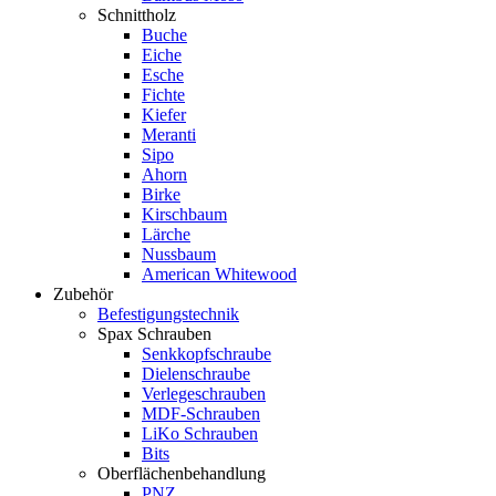
Schnittholz
Buche
Eiche
Esche
Fichte
Kiefer
Meranti
Sipo
Ahorn
Birke
Kirschbaum
Lärche
Nussbaum
American Whitewood
Zubehör
Befestigungstechnik
Spax Schrauben
Senkkopfschraube
Dielenschraube
Verlegeschrauben
MDF-Schrauben
LiKo Schrauben
Bits
Oberflächenbehandlung
PNZ