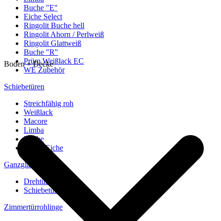
Buche "E"
Eiche Select
Ringolit Buche hell
Ringolit Ahorn / Perlweiß
Ringolit Glattweiß
Buche "R"
Prüm Weißlack EC
Boden + Decke
WE Zubehör
Schiebetüren
Streichfähig roh
Weißlack
Macore
Limba
Buche
europ. Eiche
Ganzglastüren
Drehtüren
Schiebetüren
Zimmertürrohlinge