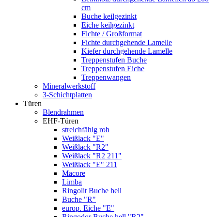
cm
Buche keilgezinkt
Eiche keilgezinkt
Fichte / Großformat
Fichte durchgehende Lamelle
Kiefer durchgehende Lamelle
Treppenstufen Buche
Treppenstufen Eiche
Treppenwangen
Mineralwerkstoff
3-Schichtplatten
Türen
Blendrahmen
EHF-Türen
streichfähig roh
Weißlack "E"
Weißlack "R2"
Weißlack "R2 211"
Weißlack "E" 211
Macore
Limba
Ringolit Buche hell
Buche "R"
europ. Eiche "E"
Ringodor Buche hell "R2"