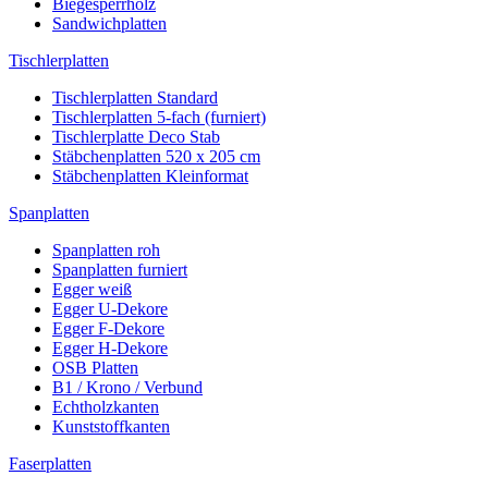
Biegesperrholz
Sandwichplatten
Tischlerplatten
Tischlerplatten Standard
Tischlerplatten 5-fach (furniert)
Tischlerplatte Deco Stab
Stäbchenplatten 520 x 205 cm
Stäbchenplatten Kleinformat
Spanplatten
Spanplatten roh
Spanplatten furniert
Egger weiß
Egger U-Dekore
Egger F-Dekore
Egger H-Dekore
OSB Platten
B1 / Krono / Verbund
Echtholzkanten
Kunststoffkanten
Faserplatten