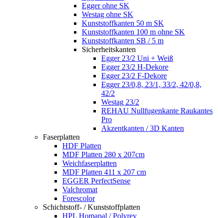
Egger ohne SK
Westag ohne SK
Kunststoffkanten 50 m SK
Kunststoffkanten 100 m ohne SK
Kunststoffkanten SB / 5 m
Sicherheitskanten
Egger 23/2 Uni + Weiß
Egger 23/2 H-Dekore
Egger 23/2 F-Dekore
Egger 23/0,8, 23/1, 33/2, 42/0,8,
42/2
Westag 23/2
REHAU Nullfugenkante Raukantes
Pro
Akzentkanten / 3D Kanten
Faserplatten
HDF Platten
MDF Platten 280 x 207cm
Weichfaserplatten
MDF Platten 411 x 207 cm
EGGER PerfectSense
Valchromat
Forescolor
Schichtstoff- / Kunststoffplatten
HPL Homapal / Polyrey