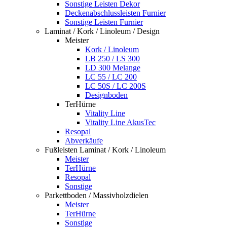
Sonstige Leisten Dekor
Deckenabschlussleisten Furnier
Sonstige Leisten Furnier
Laminat / Kork / Linoleum / Design
Meister
Kork / Linoleum
LB 250 / LS 300
LD 300 Melange
LC 55 / LC 200
LC 50S / LC 200S
Designboden
TerHürne
Vitality Line
Vitality Line AkusTec
Resopal
Abverkäufe
Fußleisten Laminat / Kork / Linoleum
Meister
TerHürne
Resopal
Sonstige
Parkettboden / Massivholzdielen
Meister
TerHürne
Sonstige