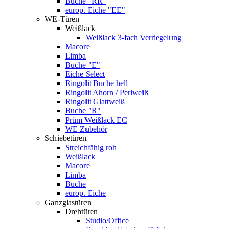
Buche "RR"
europ. Eiche "EE"
WE-Türen
Weißlack
Weißlack 3-fach Verriegelung
Macore
Limba
Buche "E"
Eiche Select
Ringolit Buche hell
Ringolit Ahorn / Perlweiß
Ringolit Glattweiß
Buche "R"
Prüm Weißlack EC
WE Zubehör
Schiebetüren
Streichfähig roh
Weißlack
Macore
Limba
Buche
europ. Eiche
Ganzglastüren
Drehtüren
Studio/Office