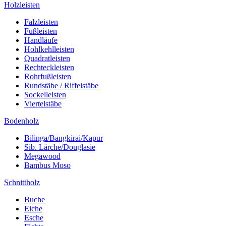
Holzleisten
Falzleisten
Fußleisten
Handläufe
Hohlkehlleisten
Quadratleisten
Rechteckleisten
Rohrfußleisten
Rundstäbe / Riffelstäbe
Sockelleisten
Viertelstäbe
Bodenholz
Bilinga/Bangkirai/Kapur
Sib. Lärche/Douglasie
Megawood
Bambus Moso
Schnittholz
Buche
Eiche
Esche