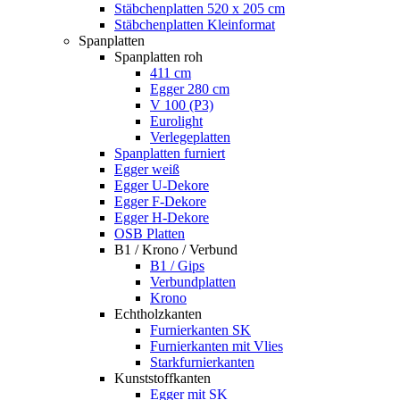
Stäbchenplatten 520 x 205 cm
Stäbchenplatten Kleinformat
Spanplatten
Spanplatten roh
411 cm
Egger 280 cm
V 100 (P3)
Eurolight
Verlegeplatten
Spanplatten furniert
Egger weiß
Egger U-Dekore
Egger F-Dekore
Egger H-Dekore
OSB Platten
B1 / Krono / Verbund
B1 / Gips
Verbundplatten
Krono
Echtholzkanten
Furnierkanten SK
Furnierkanten mit Vlies
Starkfurnierkanten
Kunststoffkanten
Egger mit SK