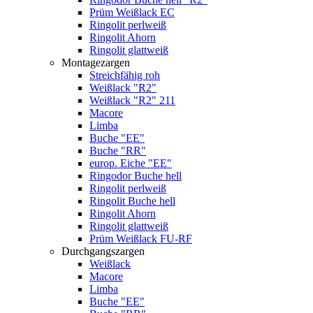
Prüm Weißlack EC
Ringolit perlweiß
Ringolit Ahorn
Ringolit glattweiß
Montagezargen
Streichfähig roh
Weißlack "R2"
Weißlack "R2" 211
Macore
Limba
Buche "EE"
Buche "RR"
europ. Eiche "EE"
Ringodor Buche hell
Ringolit perlweiß
Ringolit Buche hell
Ringolit Ahorn
Ringolit glattweiß
Prüm Weißlack FU-RF
Durchgangszargen
Weißlack
Macore
Limba
Buche "EE"