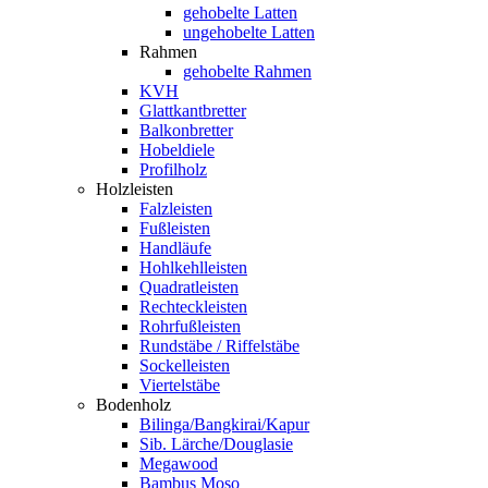
gehobelte Latten
ungehobelte Latten
Rahmen
gehobelte Rahmen
KVH
Glattkantbretter
Balkonbretter
Hobeldiele
Profilholz
Holzleisten
Falzleisten
Fußleisten
Handläufe
Hohlkehlleisten
Quadratleisten
Rechteckleisten
Rohrfußleisten
Rundstäbe / Riffelstäbe
Sockelleisten
Viertelstäbe
Bodenholz
Bilinga/Bangkirai/Kapur
Sib. Lärche/Douglasie
Megawood
Bambus Moso