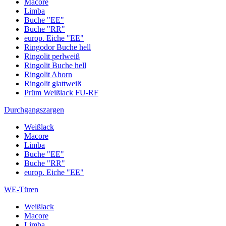
Macore
Limba
Buche "EE"
Buche "RR"
europ. Eiche "EE"
Ringodor Buche hell
Ringolit perlweiß
Ringolit Buche hell
Ringolit Ahorn
Ringolit glattweiß
Prüm Weißlack FU-RF
Durchgangszargen
Weißlack
Macore
Limba
Buche "EE"
Buche "RR"
europ. Eiche "EE"
WE-Türen
Weißlack
Macore
Limba