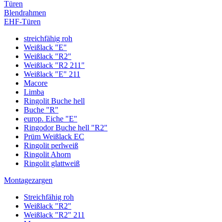
Türen
Blendrahmen
EHF-Türen
streichfähig roh
Weißlack "E"
Weißlack "R2"
Weißlack "R2 211"
Weißlack "E" 211
Macore
Limba
Ringolit Buche hell
Buche "R"
europ. Eiche "E"
Ringodor Buche hell "R2"
Prüm Weißlack EC
Ringolit perlweiß
Ringolit Ahorn
Ringolit glattweiß
Montagezargen
Streichfähig roh
Weißlack "R2"
Weißlack "R2" 211