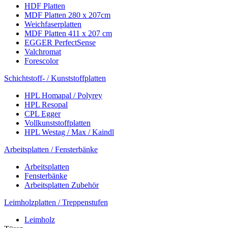
HDF Platten
MDF Platten 280 x 207cm
Weichfaserplatten
MDF Platten 411 x 207 cm
EGGER PerfectSense
Valchromat
Forescolor
Schichtstoff- / Kunststoffplatten
HPL Homapal / Polyrey
HPL Resopal
CPL Egger
Vollkunststoffplatten
HPL Westag / Max / Kaindl
Arbeitsplatten / Fensterbänke
Arbeitsplatten
Fensterbänke
Arbeitsplatten Zubehör
Leimholzplatten / Treppenstufen
Leimholz