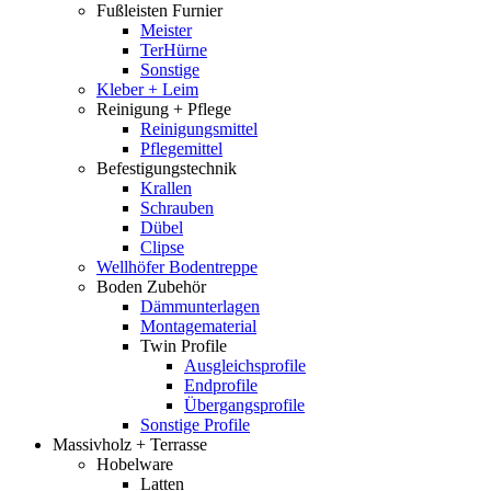
Fußleisten Furnier
Meister
TerHürne
Sonstige
Kleber + Leim
Reinigung + Pflege
Reinigungsmittel
Pflegemittel
Befestigungstechnik
Krallen
Schrauben
Dübel
Clipse
Wellhöfer Bodentreppe
Boden Zubehör
Dämmunterlagen
Montagematerial
Twin Profile
Ausgleichsprofile
Endprofile
Übergangsprofile
Sonstige Profile
Massivholz + Terrasse
Hobelware
Latten