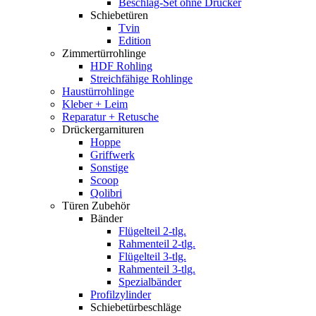
Beschlag-Set ohne Drücker
Schiebetüren
Tvin
Edition
Zimmertürrohlinge
HDF Rohling
Streichfähige Rohlinge
Haustürrohlinge
Kleber + Leim
Reparatur + Retusche
Drückergarnituren
Hoppe
Griffwerk
Sonstige
Scoop
Qolibri
Türen Zubehör
Bänder
Flügelteil 2-tlg.
Rahmenteil 2-tlg.
Flügelteil 3-tlg.
Rahmenteil 3-tlg.
Spezialbänder
Profilzylinder
Schiebetürbeschläge