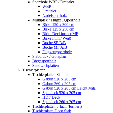
Sperrholz WBP / Dreitaler
WBP
Dreitaler
Nadelsperrholz
Multiplex / Flugzeugsperrholz
Birke 150 x 300 cm
Birke 125 x 250 cm
Birke Deckfurnier MF
Birke Film / Weiß
Buche SF B/B
Buche MF A/B
Flugzeugsperrholz
Siebdruck / Golaplan
Biegesperrholz
Sandwichplatten
Tischlerplatten
Tischlerplatten Standard
Gabun 520 x 205 cm
Gabun 260 x 205 cm
Gabun 520 x 205 cm Leicht Mila
Spandeck 520 x 205 cm
HDF Deck
Spandeck 260 x 205 cm
Tischlerplatten 5-fach (furniert)
Tischlerplatte Deco Stab