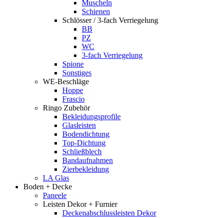
Muscheln
Schienen
Schlösser / 3-fach Verriegelung
BB
PZ
WC
3-fach Verriegelung
Spione
Sonstiges
WE-Beschläge
Hoppe
Frascio
Ringo Zubehör
Bekleidungsprofile
Glasleisten
Bodendichtung
Top-Dichtung
Schließblech
Bandaufnahmen
Zierbekleidung
LA Glas
Boden + Decke
Paneele
Leisten Dekor + Furnier
Deckenabschlussleisten Dekor