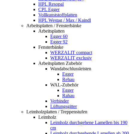
HPL Resopal
CPL Egger
Vollkunststoffplatten
HPL Westag / Max / Kaindl
Arbeitsplatten / Fensterbänke
Arbeitsplatten
Egger 60
Egger 92
Fensterbänke
WERZALIT compact
WERZALIT exclusiv
Arbeitsplatten Zubehör
Wandabschlussleisten
Egger
Rehau
WAL-Zubehör
Egger
Rahau
Verbinder
Lüftungsgitter
Leimholzplatten / Treppenstufen
Leimholz
Leimholz durchgehene Lamellen bis 190
cm
Leimholz durchgehende Lamellen ab 200