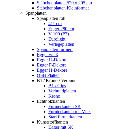
Stäbchenplatten 520 x 205 cm
Stäbchenplatten Kleinformat
Spanplatten
Spanplatten roh
411 cm
Egger 280 cm
V 100 (P3)
Eurolight
Verlegeplatten
Spanplatten furniert
Egger weiß
Egger U-Dekore
Egger F-Dekore
Egger H-Dekore
OSB Platten
B1 / Krono / Verbund
B1 / Gips
Verbundplatten
Krono
Echtholzkanten
Furnierkanten SK
Furnierkanten mit Vlies
Starkfurnierkanten
Kunststoffkanten
Egger mit SK