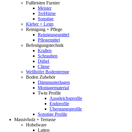
Fußleisten Furnier
Meister
TerHürne
Sonstige
Kleber + Leim
Reinigung + Pflege
Reinigungsmittel
Pflegemittel
Befestigungstechnik
Krallen
Schrauben
Dübel
Clipse
Wellhöfer Bodentreppe
Boden Zubehör
Dämmunterlagen
Montagematerial
Twin Profile
Ausgleichsprofile
Endprofile
Übergangsprofile
Sonstige Profile
Massivholz + Terrasse
Hobelware
Latten