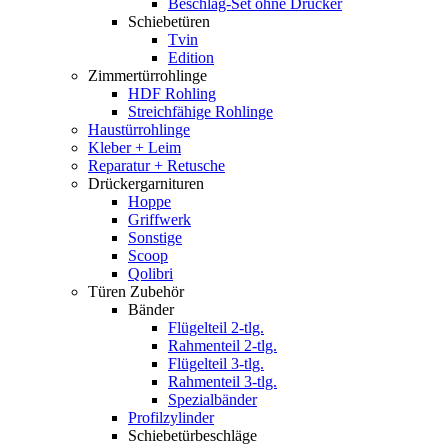
Beschlag-Set ohne Drücker
Schiebetüren
Tvin
Edition
Zimmertürrohlinge
HDF Rohling
Streichfähige Rohlinge
Haustürrohlinge
Kleber + Leim
Reparatur + Retusche
Drückergarnituren
Hoppe
Griffwerk
Sonstige
Scoop
Qolibri
Türen Zubehör
Bänder
Flügelteil 2-tlg.
Rahmenteil 2-tlg.
Flügelteil 3-tlg.
Rahmenteil 3-tlg.
Spezialbänder
Profilzylinder
Schiebetürbeschläge