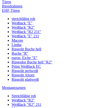
Türen
Blendrahmen
EHF-Türen
streichfähig roh
Weißlack "E"
Weißlack "R2"
Weißlack "R2 211"
Weißlack "E" 211
Macore
Limba
Ringolit Buche hell
Buche "R"
europ. Eiche "E"
Ringodor Buche hell "R2"
Prüm Weißlack EC
Ringolit perlweiß
Ringolit Ahorn
Ringolit glattweiß
Montagezargen
Streichfähig roh
Weißlack "R2"
Weißlack "R2" 211