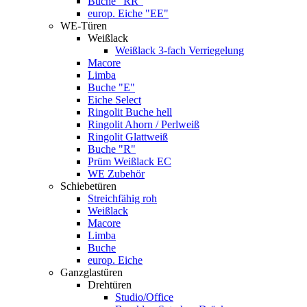
Buche "RR"
europ. Eiche "EE"
WE-Türen
Weißlack
Weißlack 3-fach Verriegelung
Macore
Limba
Buche "E"
Eiche Select
Ringolit Buche hell
Ringolit Ahorn / Perlweiß
Ringolit Glattweiß
Buche "R"
Prüm Weißlack EC
WE Zubehör
Schiebetüren
Streichfähig roh
Weißlack
Macore
Limba
Buche
europ. Eiche
Ganzglastüren
Drehtüren
Studio/Office