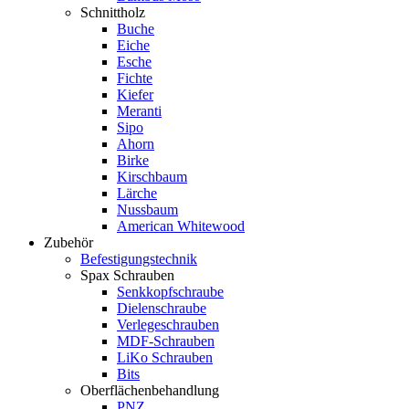
Schnittholz
Buche
Eiche
Esche
Fichte
Kiefer
Meranti
Sipo
Ahorn
Birke
Kirschbaum
Lärche
Nussbaum
American Whitewood
Zubehör
Befestigungstechnik
Spax Schrauben
Senkkopfschraube
Dielenschraube
Verlegeschrauben
MDF-Schrauben
LiKo Schrauben
Bits
Oberflächenbehandlung
PNZ