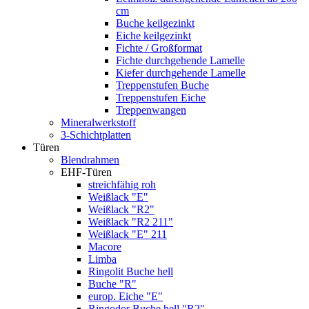
cm
Buche keilgezinkt
Eiche keilgezinkt
Fichte / Großformat
Fichte durchgehende Lamelle
Kiefer durchgehende Lamelle
Treppenstufen Buche
Treppenstufen Eiche
Treppenwangen
Mineralwerkstoff
3-Schichtplatten
Türen
Blendrahmen
EHF-Türen
streichfähig roh
Weißlack "E"
Weißlack "R2"
Weißlack "R2 211"
Weißlack "E" 211
Macore
Limba
Ringolit Buche hell
Buche "R"
europ. Eiche "E"
Ringodor Buche hell "R2"