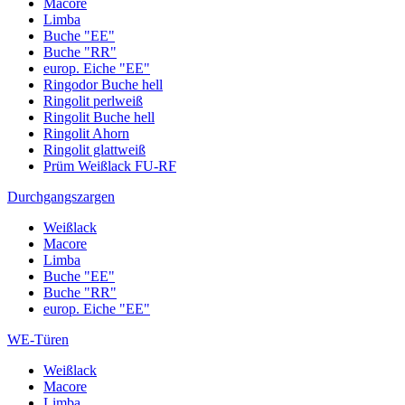
Macore
Limba
Buche "EE"
Buche "RR"
europ. Eiche "EE"
Ringodor Buche hell
Ringolit perlweiß
Ringolit Buche hell
Ringolit Ahorn
Ringolit glattweiß
Prüm Weißlack FU-RF
Durchgangszargen
Weißlack
Macore
Limba
Buche "EE"
Buche "RR"
europ. Eiche "EE"
WE-Türen
Weißlack
Macore
Limba