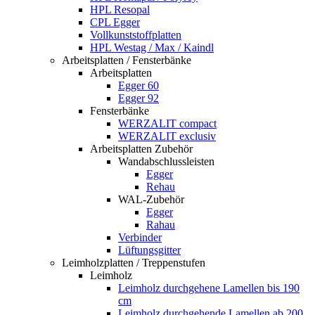
HPL Resopal
CPL Egger
Vollkunststoffplatten
HPL Westag / Max / Kaindl
Arbeitsplatten / Fensterbänke
Arbeitsplatten
Egger 60
Egger 92
Fensterbänke
WERZALIT compact
WERZALIT exclusiv
Arbeitsplatten Zubehör
Wandabschlussleisten
Egger
Rehau
WAL-Zubehör
Egger
Rahau
Verbinder
Lüftungsgitter
Leimholzplatten / Treppenstufen
Leimholz
Leimholz durchgehene Lamellen bis 190
cm
Leimholz durchgehende Lamellen ab 200