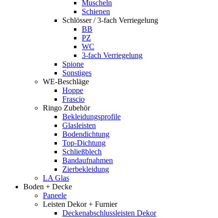
Muscheln
Schienen
Schlösser / 3-fach Verriegelung
BB
PZ
WC
3-fach Verriegelung
Spione
Sonstiges
WE-Beschläge
Hoppe
Frascio
Ringo Zubehör
Bekleidungsprofile
Glasleisten
Bodendichtung
Top-Dichtung
Schließblech
Bandaufnahmen
Zierbekleidung
LA Glas
Boden + Decke
Paneele
Leisten Dekor + Furnier
Deckenabschlussleisten Dekor