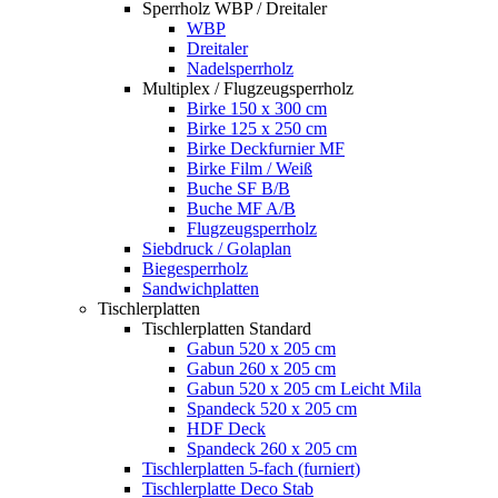
Sperrholz WBP / Dreitaler
WBP
Dreitaler
Nadelsperrholz
Multiplex / Flugzeugsperrholz
Birke 150 x 300 cm
Birke 125 x 250 cm
Birke Deckfurnier MF
Birke Film / Weiß
Buche SF B/B
Buche MF A/B
Flugzeugsperrholz
Siebdruck / Golaplan
Biegesperrholz
Sandwichplatten
Tischlerplatten
Tischlerplatten Standard
Gabun 520 x 205 cm
Gabun 260 x 205 cm
Gabun 520 x 205 cm Leicht Mila
Spandeck 520 x 205 cm
HDF Deck
Spandeck 260 x 205 cm
Tischlerplatten 5-fach (furniert)
Tischlerplatte Deco Stab