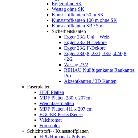
Egger ohne SK
Westag ohne SK
Kunststoffkanten 50 m SK
Kunststoffkanten 100 m ohne SK
Kunststoffkanten SB / 5 m
Sicherheitskanten
Egger 23/2 Uni + Weiß
Egger 23/2 H-Dekore
Egger 23/2 F-Dekore
Egger 23/0,8, 23/1, 33/2, 42/0,8,
42/2
Westag 23/2
REHAU Nullfugenkante Raukantes
Pro
Akzentkanten / 3D Kanten
Faserplatten
HDF Platten
MDF Platten 280 x 207cm
Weichfaserplatten
MDF Platten 411 x 207 cm
EGGER PerfectSense
Valchromat
Forescolor
Schichtstoff- / Kunststoffplatten
HPL Homapal / Polyrey