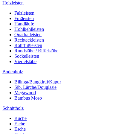
Holzleisten
Falzleisten
Fußleisten
Handläufe
Hohlkehlleisten
Quadratleisten
Rechteckleisten
Rohrfußleisten
Rundstäbe / Riffelstäbe
Sockelleisten
Viertelstäbe
Bodenholz
Bilinga/Bangkirai/Kapur
Sib. Lärche/Douglasie
Megawood
Bambus Moso
Schnittholz
Buche
Eiche
Esche