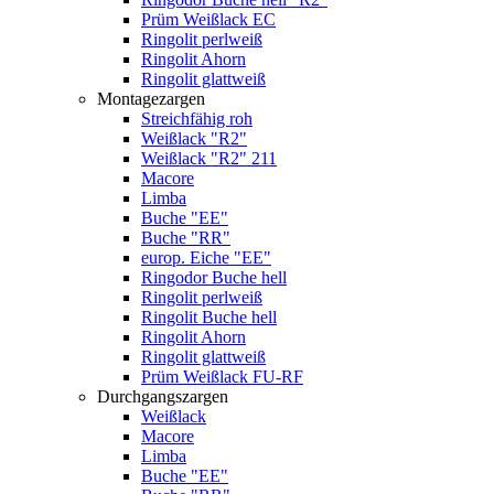
Prüm Weißlack EC
Ringolit perlweiß
Ringolit Ahorn
Ringolit glattweiß
Montagezargen
Streichfähig roh
Weißlack "R2"
Weißlack "R2" 211
Macore
Limba
Buche "EE"
Buche "RR"
europ. Eiche "EE"
Ringodor Buche hell
Ringolit perlweiß
Ringolit Buche hell
Ringolit Ahorn
Ringolit glattweiß
Prüm Weißlack FU-RF
Durchgangszargen
Weißlack
Macore
Limba
Buche "EE"