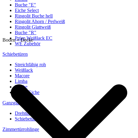
Buche "E"
Eiche Select
Ringolit Buche hell
Ringolit Ahorn / Perlweiß
Ringolit Glattweiß
Buche "R"
Prüm Weißlack EC
Boden + Decke
WE Zubehör
Schiebetüren
Streichfähig roh
Weißlack
Macore
Limba
Buche
europ. Eiche
Ganzglastüren
Drehtüren
Schiebetüren
Zimmertürrohlinge