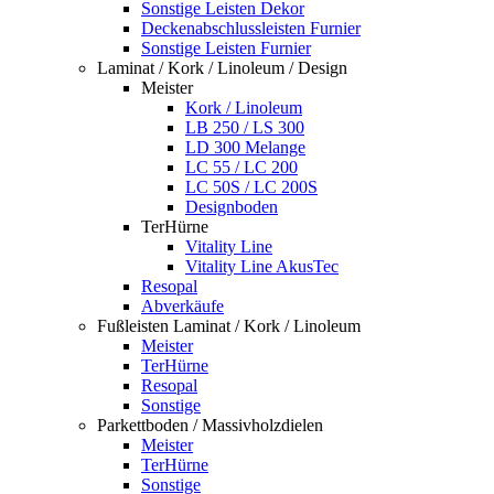
Sonstige Leisten Dekor
Deckenabschlussleisten Furnier
Sonstige Leisten Furnier
Laminat / Kork / Linoleum / Design
Meister
Kork / Linoleum
LB 250 / LS 300
LD 300 Melange
LC 55 / LC 200
LC 50S / LC 200S
Designboden
TerHürne
Vitality Line
Vitality Line AkusTec
Resopal
Abverkäufe
Fußleisten Laminat / Kork / Linoleum
Meister
TerHürne
Resopal
Sonstige
Parkettboden / Massivholzdielen
Meister
TerHürne
Sonstige