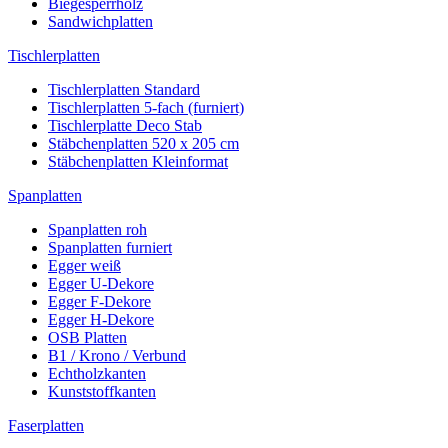
Biegesperrholz
Sandwichplatten
Tischlerplatten
Tischlerplatten Standard
Tischlerplatten 5-fach (furniert)
Tischlerplatte Deco Stab
Stäbchenplatten 520 x 205 cm
Stäbchenplatten Kleinformat
Spanplatten
Spanplatten roh
Spanplatten furniert
Egger weiß
Egger U-Dekore
Egger F-Dekore
Egger H-Dekore
OSB Platten
B1 / Krono / Verbund
Echtholzkanten
Kunststoffkanten
Faserplatten