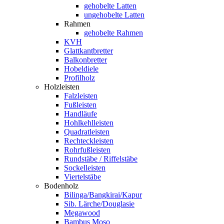
gehobelte Latten
ungehobelte Latten
Rahmen
gehobelte Rahmen
KVH
Glattkantbretter
Balkonbretter
Hobeldiele
Profilholz
Holzleisten
Falzleisten
Fußleisten
Handläufe
Hohlkehlleisten
Quadratleisten
Rechteckleisten
Rohrfußleisten
Rundstäbe / Riffelstäbe
Sockelleisten
Viertelstäbe
Bodenholz
Bilinga/Bangkirai/Kapur
Sib. Lärche/Douglasie
Megawood
Bambus Moso