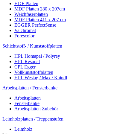
HDF Platten
MDF Platten 280 x 207cm
Weichfaserplatten
MDF Platten 411 x 207 cm
EGGER PerfectSense
Valchromat
Forescolor
Schichtstoff- / Kunststoffplatten
HPL Homapal / Polyrey
HPL Resopal
CPL Egger
Vollkunststoffplatten
HPL Westag / Max / Kaindl
Arbeitsplatten / Fensterbänke
Arbeitsplatten
Fensterbänke
Arbeitsplatten Zubehör
Leimholzplatten / Treppenstufen
Leimholz