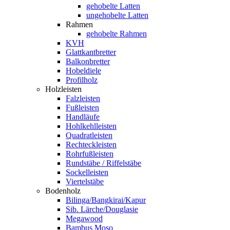
gehobelte Latten
ungehobelte Latten
Rahmen
gehobelte Rahmen
KVH
Glattkantbretter
Balkonbretter
Hobeldiele
Profilholz
Holzleisten
Falzleisten
Fußleisten
Handläufe
Hohlkehlleisten
Quadratleisten
Rechteckleisten
Rohrfußleisten
Rundstäbe / Riffelstäbe
Sockelleisten
Viertelstäbe
Bodenholz
Bilinga/Bangkirai/Kapur
Sib. Lärche/Douglasie
Megawood
Bambus Moso