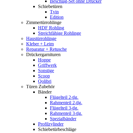
Beschlag-Set ohne Drücker
Schiebetüren
Tvin
Edition
Zimmertürrohlinge
HDF Rohling
Streichfähige Rohlinge
Haustürrohlinge
Kleber + Leim
Reparatur + Retusche
Drückergarnituren
Hoppe
Griffwerk
Sonstige
Scoop
Qolibri
Türen Zubehör
Bänder
Flügelteil 2-tlg.
Rahmenteil 2-tlg.
Flügelteil 3-tlg.
Rahmenteil 3-tlg.
Spezialbänder
Profilzylinder
Schiebetürbeschläge