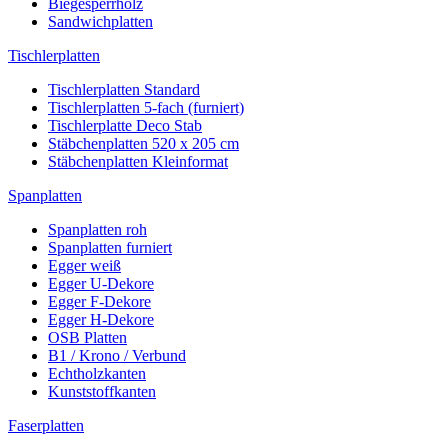
Biegesperrholz
Sandwichplatten
Tischlerplatten
Tischlerplatten Standard
Tischlerplatten 5-fach (furniert)
Tischlerplatte Deco Stab
Stäbchenplatten 520 x 205 cm
Stäbchenplatten Kleinformat
Spanplatten
Spanplatten roh
Spanplatten furniert
Egger weiß
Egger U-Dekore
Egger F-Dekore
Egger H-Dekore
OSB Platten
B1 / Krono / Verbund
Echtholzkanten
Kunststoffkanten
Faserplatten