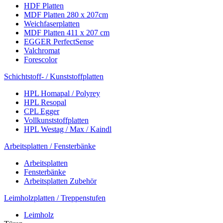
HDF Platten
MDF Platten 280 x 207cm
Weichfaserplatten
MDF Platten 411 x 207 cm
EGGER PerfectSense
Valchromat
Forescolor
Schichtstoff- / Kunststoffplatten
HPL Homapal / Polyrey
HPL Resopal
CPL Egger
Vollkunststoffplatten
HPL Westag / Max / Kaindl
Arbeitsplatten / Fensterbänke
Arbeitsplatten
Fensterbänke
Arbeitsplatten Zubehör
Leimholzplatten / Treppenstufen
Leimholz