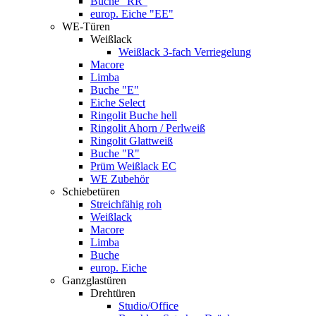
Buche "RR"
europ. Eiche "EE"
WE-Türen
Weißlack
Weißlack 3-fach Verriegelung
Macore
Limba
Buche "E"
Eiche Select
Ringolit Buche hell
Ringolit Ahorn / Perlweiß
Ringolit Glattweiß
Buche "R"
Prüm Weißlack EC
WE Zubehör
Schiebetüren
Streichfähig roh
Weißlack
Macore
Limba
Buche
europ. Eiche
Ganzglastüren
Drehtüren
Studio/Office