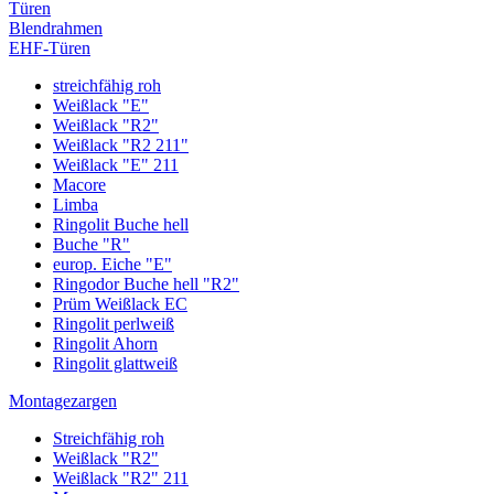
Türen
Blendrahmen
EHF-Türen
streichfähig roh
Weißlack "E"
Weißlack "R2"
Weißlack "R2 211"
Weißlack "E" 211
Macore
Limba
Ringolit Buche hell
Buche "R"
europ. Eiche "E"
Ringodor Buche hell "R2"
Prüm Weißlack EC
Ringolit perlweiß
Ringolit Ahorn
Ringolit glattweiß
Montagezargen
Streichfähig roh
Weißlack "R2"
Weißlack "R2" 211