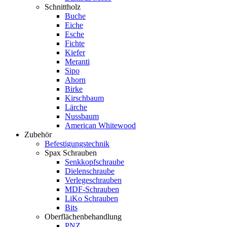
Schnittholz
Buche
Eiche
Esche
Fichte
Kiefer
Meranti
Sipo
Ahorn
Birke
Kirschbaum
Lärche
Nussbaum
American Whitewood
Zubehör
Befestigungstechnik
Spax Schrauben
Senkkopfschraube
Dielenschraube
Verlegeschrauben
MDF-Schrauben
LiKo Schrauben
Bits
Oberflächenbehandlung
PNZ