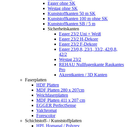
Egger ohne SK
Westag ohne SK
Kunststoffkanten 50 m SK
Kunststoffkanten 100 m ohne SK
Kunststoffkanten SB / 5 m
Sicherheitskanten
Egger 23/2 Uni + Weiß
Egger 23/2 H-Dekore
Egger 23/2 F-Dekore
Egger 23/0,8, 23/1, 33/2, 42/0,8,
42/2
Westag 23/2
REHAU Nullfugenkante Raukantes
Pro
Akzentkanten / 3D Kanten
Faserplatten
HDF Platten
MDF Platten 280 x 207cm
Weichfaserplatten
MDF Platten 411 x 207 cm
EGGER PerfectSense
Valchromat
Forescolor
Schichtstoff- / Kunststoffplatten
HPL Homapal / Polyrey