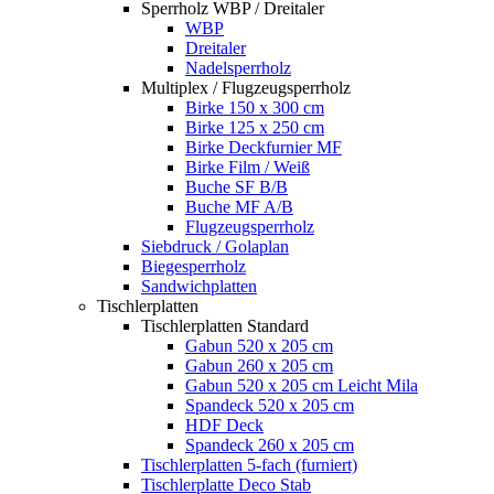
Sperrholz WBP / Dreitaler
WBP
Dreitaler
Nadelsperrholz
Multiplex / Flugzeugsperrholz
Birke 150 x 300 cm
Birke 125 x 250 cm
Birke Deckfurnier MF
Birke Film / Weiß
Buche SF B/B
Buche MF A/B
Flugzeugsperrholz
Siebdruck / Golaplan
Biegesperrholz
Sandwichplatten
Tischlerplatten
Tischlerplatten Standard
Gabun 520 x 205 cm
Gabun 260 x 205 cm
Gabun 520 x 205 cm Leicht Mila
Spandeck 520 x 205 cm
HDF Deck
Spandeck 260 x 205 cm
Tischlerplatten 5-fach (furniert)
Tischlerplatte Deco Stab