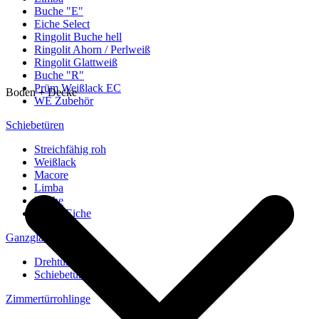
Buche "E"
Eiche Select
Ringolit Buche hell
Ringolit Ahorn / Perlweiß
Ringolit Glattweiß
Buche "R"
Prüm Weißlack EC
Boden + Decke
WE Zubehör
Schiebetüren
Streichfähig roh
Weißlack
Macore
Limba
Buche
europ. Eiche
Ganzglastüren
Drehtüren
Schiebetüren
Zimmertürrohlinge