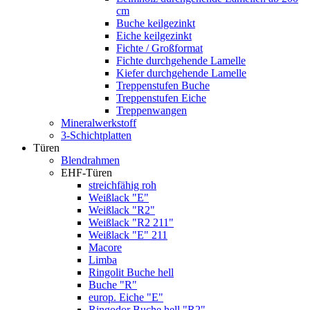
cm
Buche keilgezinkt
Eiche keilgezinkt
Fichte / Großformat
Fichte durchgehende Lamelle
Kiefer durchgehende Lamelle
Treppenstufen Buche
Treppenstufen Eiche
Treppenwangen
Mineralwerkstoff
3-Schichtplatten
Türen
Blendrahmen
EHF-Türen
streichfähig roh
Weißlack "E"
Weißlack "R2"
Weißlack "R2 211"
Weißlack "E" 211
Macore
Limba
Ringolit Buche hell
Buche "R"
europ. Eiche "E"
Ringodor Buche hell "R2"