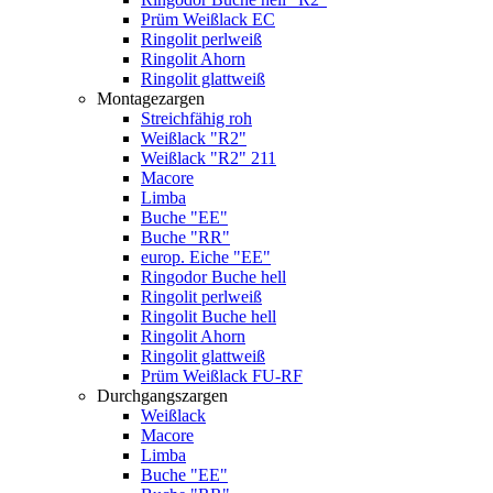
Prüm Weißlack EC
Ringolit perlweiß
Ringolit Ahorn
Ringolit glattweiß
Montagezargen
Streichfähig roh
Weißlack "R2"
Weißlack "R2" 211
Macore
Limba
Buche "EE"
Buche "RR"
europ. Eiche "EE"
Ringodor Buche hell
Ringolit perlweiß
Ringolit Buche hell
Ringolit Ahorn
Ringolit glattweiß
Prüm Weißlack FU-RF
Durchgangszargen
Weißlack
Macore
Limba
Buche "EE"