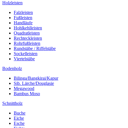
Holzleisten
Falzleisten
Fußleisten
Handläufe
Hohlkehlleisten
Quadratleisten
Rechteckleisten
Rohrfußleisten
Rundstäbe / Riffelstäbe
Sockelleisten
Viertelstäbe
Bodenholz
Bilinga/Bangkirai/Kapur
Sib. Lärche/Douglasie
Megawood
Bambus Moso
Schnittholz
Buche
Eiche
Esche