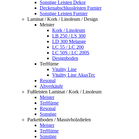
Sonstige Leisten Dekor
Deckenabschlussleisten Furnier
Sonstige Leisten Furnier
Laminat / Kork / Linoleum / Design
Meister
Kork / Linoleum
LB 250 / LS 300
LD 300 Melange
LC 55 / LC 200
LC 50S / LC 200S
Designboden
TerHürne
Vitality Line
Vitality Line AkusTec
Resopal
Abverkäufe
Fußleisten Laminat / Kork / Linoleum
Meister
TerHürne
Resopal
Sonstige
Parkettboden / Massivholzdielen
Meister
TerHürne
Sonstige