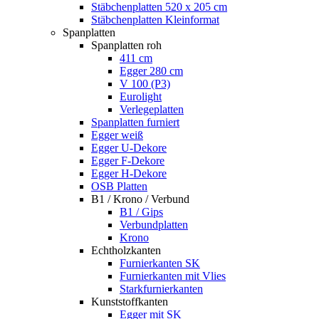
Stäbchenplatten 520 x 205 cm
Stäbchenplatten Kleinformat
Spanplatten
Spanplatten roh
411 cm
Egger 280 cm
V 100 (P3)
Eurolight
Verlegeplatten
Spanplatten furniert
Egger weiß
Egger U-Dekore
Egger F-Dekore
Egger H-Dekore
OSB Platten
B1 / Krono / Verbund
B1 / Gips
Verbundplatten
Krono
Echtholzkanten
Furnierkanten SK
Furnierkanten mit Vlies
Starkfurnierkanten
Kunststoffkanten
Egger mit SK