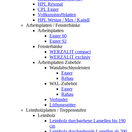
HPL Resopal
CPL Egger
Vollkunststoffplatten
HPL Westag / Max / Kaindl
Arbeitsplatten / Fensterbänke
Arbeitsplatten
Egger 60
Egger 92
Fensterbänke
WERZALIT compact
WERZALIT exclusiv
Arbeitsplatten Zubehör
Wandabschlussleisten
Egger
Rehau
WAL-Zubehör
Egger
Rahau
Verbinder
Lüftungsgitter
Leimholzplatten / Treppenstufen
Leimholz
Leimholz durchgehene Lamellen bis 190
cm
Leimholz durchgehende Lamellen ab 200