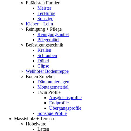
Fußleisten Furnier
Meister
TerHürne
Sonstige
Kleber + Leim
Reinigung + Pflege
Reinigungsmittel
Pflegemittel
Befestigungstechnik
Krallen
Schrauben
Dübel
Clipse
Wellhöfer Bodentreppe
Boden Zubehör
Dämmunterlagen
Montagematerial
Twin Profile
Ausgleichsprofile
Endprofile
Übergangsprofile
Sonstige Profile
Massivholz + Terrasse
Hobelware
Latten