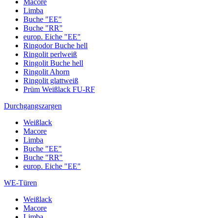
Macore
Limba
Buche "EE"
Buche "RR"
europ. Eiche "EE"
Ringodor Buche hell
Ringolit perlweiß
Ringolit Buche hell
Ringolit Ahorn
Ringolit glattweiß
Prüm Weißlack FU-RF
Durchgangszargen
Weißlack
Macore
Limba
Buche "EE"
Buche "RR"
europ. Eiche "EE"
WE-Türen
Weißlack
Macore
Limba