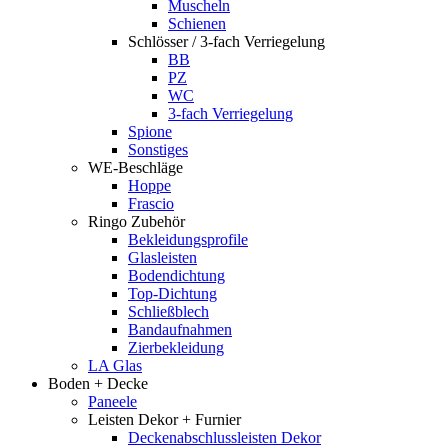
Muscheln
Schienen
Schlösser / 3-fach Verriegelung
BB
PZ
WC
3-fach Verriegelung
Spione
Sonstiges
WE-Beschläge
Hoppe
Frascio
Ringo Zubehör
Bekleidungsprofile
Glasleisten
Bodendichtung
Top-Dichtung
Schließblech
Bandaufnahmen
Zierbekleidung
LA Glas
Boden + Decke
Paneele
Leisten Dekor + Furnier
Deckenabschlussleisten Dekor