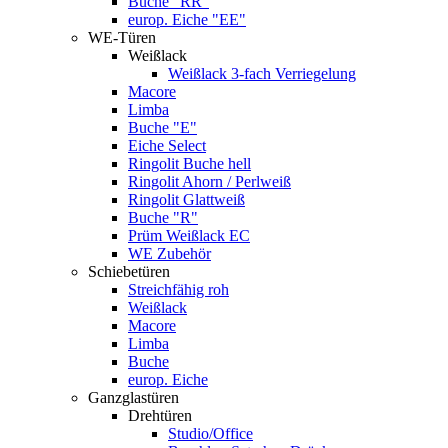
Buche "RR"
europ. Eiche "EE"
WE-Türen
Weißlack
Weißlack 3-fach Verriegelung
Macore
Limba
Buche "E"
Eiche Select
Ringolit Buche hell
Ringolit Ahorn / Perlweiß
Ringolit Glattweiß
Buche "R"
Prüm Weißlack EC
WE Zubehör
Schiebetüren
Streichfähig roh
Weißlack
Macore
Limba
Buche
europ. Eiche
Ganzglastüren
Drehtüren
Studio/Office