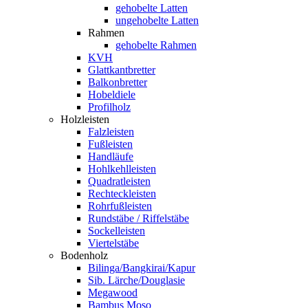
gehobelte Latten
ungehobelte Latten
Rahmen
gehobelte Rahmen
KVH
Glattkantbretter
Balkonbretter
Hobeldiele
Profilholz
Holzleisten
Falzleisten
Fußleisten
Handläufe
Hohlkehlleisten
Quadratleisten
Rechteckleisten
Rohrfußleisten
Rundstäbe / Riffelstäbe
Sockelleisten
Viertelstäbe
Bodenholz
Bilinga/Bangkirai/Kapur
Sib. Lärche/Douglasie
Megawood
Bambus Moso