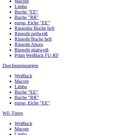
Macore
Limba
Buche "EE"
Buche "RR"
europ. Eiche "EE"
Ringodor Buche hell
Ringolit perlweiß
Ringolit Buche hell
Ringolit Ahorn
Ringolit glattweiß
Prüm Weißlack FU-RF
Durchgangszargen
Weißlack
Macore
Limba
Buche "EE"
Buche "RR"
europ. Eiche "EE"
WE-Türen
Weißlack
Macore
Limba