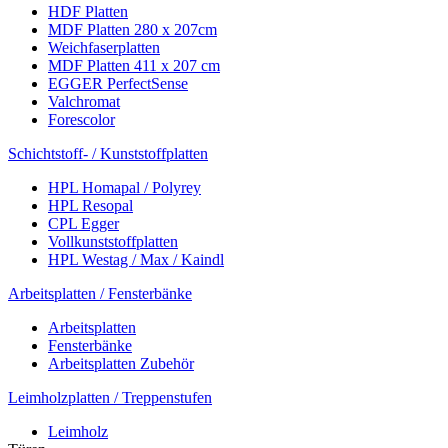
HDF Platten
MDF Platten 280 x 207cm
Weichfaserplatten
MDF Platten 411 x 207 cm
EGGER PerfectSense
Valchromat
Forescolor
Schichtstoff- / Kunststoffplatten
HPL Homapal / Polyrey
HPL Resopal
CPL Egger
Vollkunststoffplatten
HPL Westag / Max / Kaindl
Arbeitsplatten / Fensterbänke
Arbeitsplatten
Fensterbänke
Arbeitsplatten Zubehör
Leimholzplatten / Treppenstufen
Leimholz