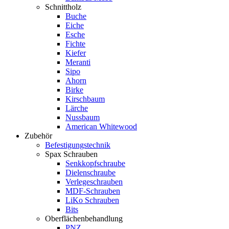
Schnittholz
Buche
Eiche
Esche
Fichte
Kiefer
Meranti
Sipo
Ahorn
Birke
Kirschbaum
Lärche
Nussbaum
American Whitewood
Zubehör
Befestigungstechnik
Spax Schrauben
Senkkopfschraube
Dielenschraube
Verlegeschrauben
MDF-Schrauben
LiKo Schrauben
Bits
Oberflächenbehandlung
PNZ