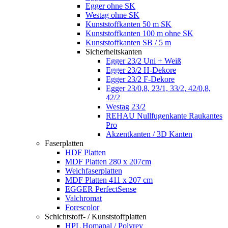
Egger ohne SK
Westag ohne SK
Kunststoffkanten 50 m SK
Kunststoffkanten 100 m ohne SK
Kunststoffkanten SB / 5 m
Sicherheitskanten
Egger 23/2 Uni + Weiß
Egger 23/2 H-Dekore
Egger 23/2 F-Dekore
Egger 23/0,8, 23/1, 33/2, 42/0,8,
42/2
Westag 23/2
REHAU Nullfugenkante Raukantes
Pro
Akzentkanten / 3D Kanten
Faserplatten
HDF Platten
MDF Platten 280 x 207cm
Weichfaserplatten
MDF Platten 411 x 207 cm
EGGER PerfectSense
Valchromat
Forescolor
Schichtstoff- / Kunststoffplatten
HPL Homapal / Polyrey