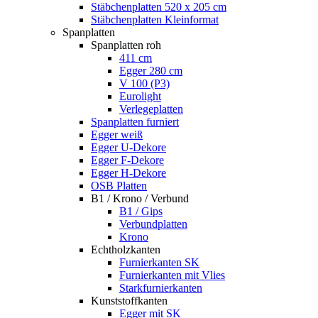
Stäbchenplatten 520 x 205 cm
Stäbchenplatten Kleinformat
Spanplatten
Spanplatten roh
411 cm
Egger 280 cm
V 100 (P3)
Eurolight
Verlegeplatten
Spanplatten furniert
Egger weiß
Egger U-Dekore
Egger F-Dekore
Egger H-Dekore
OSB Platten
B1 / Krono / Verbund
B1 / Gips
Verbundplatten
Krono
Echtholzkanten
Furnierkanten SK
Furnierkanten mit Vlies
Starkfurnierkanten
Kunststoffkanten
Egger mit SK