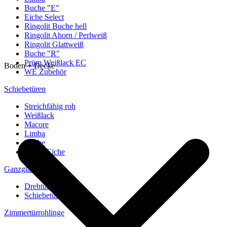
Buche "E"
Eiche Select
Ringolit Buche hell
Ringolit Ahorn / Perlweiß
Ringolit Glattweiß
Buche "R"
Prüm Weißlack EC
Boden + Decke
WE Zubehör
Schiebetüren
Streichfähig roh
Weißlack
Macore
Limba
Buche
europ. Eiche
Ganzglastüren
Drehtüren
Schiebetüren
Zimmertürrohlinge