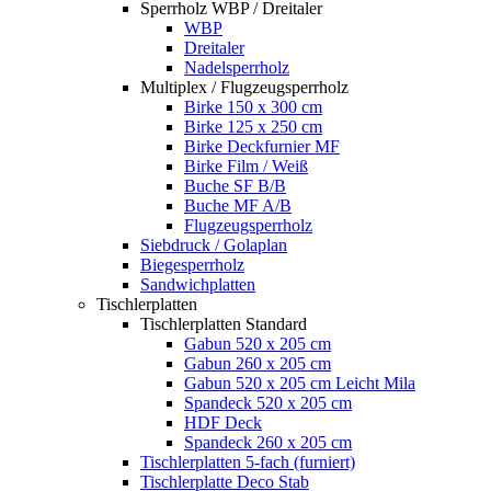
Sperrholz WBP / Dreitaler
WBP
Dreitaler
Nadelsperrholz
Multiplex / Flugzeugsperrholz
Birke 150 x 300 cm
Birke 125 x 250 cm
Birke Deckfurnier MF
Birke Film / Weiß
Buche SF B/B
Buche MF A/B
Flugzeugsperrholz
Siebdruck / Golaplan
Biegesperrholz
Sandwichplatten
Tischlerplatten
Tischlerplatten Standard
Gabun 520 x 205 cm
Gabun 260 x 205 cm
Gabun 520 x 205 cm Leicht Mila
Spandeck 520 x 205 cm
HDF Deck
Spandeck 260 x 205 cm
Tischlerplatten 5-fach (furniert)
Tischlerplatte Deco Stab