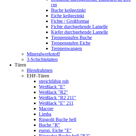
cm
Buche keilgezinkt
Eiche keilgezinkt
Fichte / Großformat
Fichte durchgehende Lamelle
Kiefer durchgehende Lamelle
Treppenstufen Buche
Treppenstufen Eiche
Treppenwangen
Mineralwerkstoff
3-Schichtplatten
Türen
Blendrahmen
EHF-Türen
streichfähig roh
Weißlack "E"
Weißlack "R2"
Weißlack "R2 211"
Weißlack "E" 211
Macore
Limba
Ringolit Buche hell
Buche "R"
europ. Eiche "E"
Ringodor Buche hell "R2"