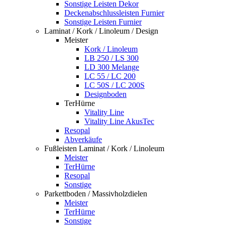
Sonstige Leisten Dekor
Deckenabschlussleisten Furnier
Sonstige Leisten Furnier
Laminat / Kork / Linoleum / Design
Meister
Kork / Linoleum
LB 250 / LS 300
LD 300 Melange
LC 55 / LC 200
LC 50S / LC 200S
Designboden
TerHürne
Vitality Line
Vitality Line AkusTec
Resopal
Abverkäufe
Fußleisten Laminat / Kork / Linoleum
Meister
TerHürne
Resopal
Sonstige
Parkettboden / Massivholzdielen
Meister
TerHürne
Sonstige