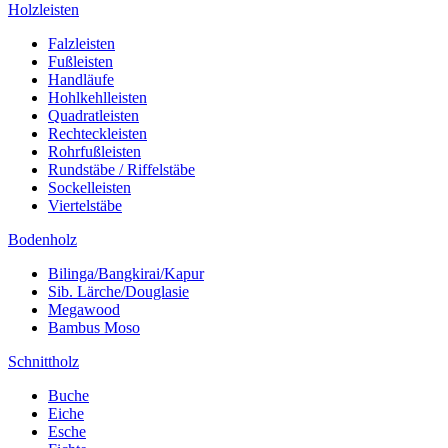
Holzleisten
Falzleisten
Fußleisten
Handläufe
Hohlkehlleisten
Quadratleisten
Rechteckleisten
Rohrfußleisten
Rundstäbe / Riffelstäbe
Sockelleisten
Viertelstäbe
Bodenholz
Bilinga/Bangkirai/Kapur
Sib. Lärche/Douglasie
Megawood
Bambus Moso
Schnittholz
Buche
Eiche
Esche