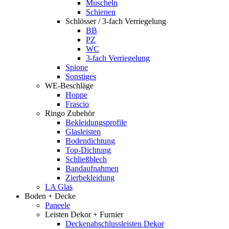
Muscheln
Schienen
Schlösser / 3-fach Verriegelung
BB
PZ
WC
3-fach Verriegelung
Spione
Sonstiges
WE-Beschläge
Hoppe
Frascio
Ringo Zubehör
Bekleidungsprofile
Glasleisten
Bodendichtung
Top-Dichtung
Schließblech
Bandaufnahmen
Zierbekleidung
LA Glas
Boden + Decke
Paneele
Leisten Dekor + Furnier
Deckenabschlussleisten Dekor