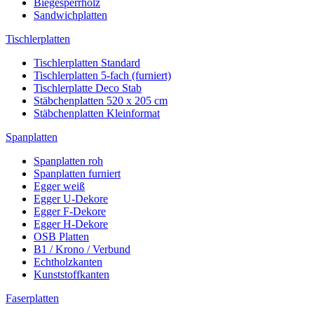
Biegesperrholz
Sandwichplatten
Tischlerplatten
Tischlerplatten Standard
Tischlerplatten 5-fach (furniert)
Tischlerplatte Deco Stab
Stäbchenplatten 520 x 205 cm
Stäbchenplatten Kleinformat
Spanplatten
Spanplatten roh
Spanplatten furniert
Egger weiß
Egger U-Dekore
Egger F-Dekore
Egger H-Dekore
OSB Platten
B1 / Krono / Verbund
Echtholzkanten
Kunststoffkanten
Faserplatten