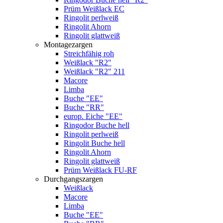
Prüm Weißlack EC
Ringolit perlweiß
Ringolit Ahorn
Ringolit glattweiß
Montagezargen
Streichfähig roh
Weißlack "R2"
Weißlack "R2" 211
Macore
Limba
Buche "EE"
Buche "RR"
europ. Eiche "EE"
Ringodor Buche hell
Ringolit perlweiß
Ringolit Buche hell
Ringolit Ahorn
Ringolit glattweiß
Prüm Weißlack FU-RF
Durchgangszargen
Weißlack
Macore
Limba
Buche "EE"