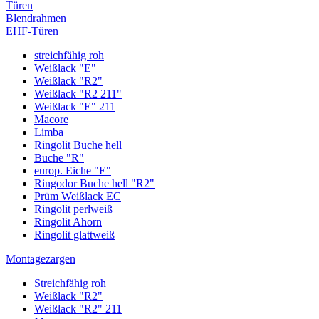
Türen
Blendrahmen
EHF-Türen
streichfähig roh
Weißlack "E"
Weißlack "R2"
Weißlack "R2 211"
Weißlack "E" 211
Macore
Limba
Ringolit Buche hell
Buche "R"
europ. Eiche "E"
Ringodor Buche hell "R2"
Prüm Weißlack EC
Ringolit perlweiß
Ringolit Ahorn
Ringolit glattweiß
Montagezargen
Streichfähig roh
Weißlack "R2"
Weißlack "R2" 211