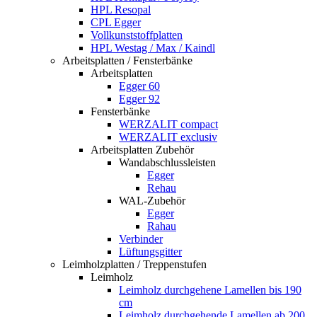
HPL Resopal
CPL Egger
Vollkunststoffplatten
HPL Westag / Max / Kaindl
Arbeitsplatten / Fensterbänke
Arbeitsplatten
Egger 60
Egger 92
Fensterbänke
WERZALIT compact
WERZALIT exclusiv
Arbeitsplatten Zubehör
Wandabschlussleisten
Egger
Rehau
WAL-Zubehör
Egger
Rahau
Verbinder
Lüftungsgitter
Leimholzplatten / Treppenstufen
Leimholz
Leimholz durchgehene Lamellen bis 190
cm
Leimholz durchgehende Lamellen ab 200