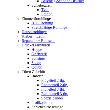
Beschlag-Set ohne Drücker
Schiebetüren
Tvin
Edition
Zimmertürrohlinge
HDF Rohling
Streichfähige Rohlinge
Haustürrohlinge
Kleber + Leim
Reparatur + Retusche
Drückergarnituren
Hoppe
Griffwerk
Sonstige
Scoop
Qolibri
Türen Zubehör
Bänder
Flügelteil 2-tlg.
Rahmenteil 2-tlg.
Flügelteil 3-tlg.
Rahmenteil 3-tlg.
Spezialbänder
Profilzylinder
Schiebetürbeschläge