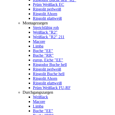
Prüm Weißlack EC
Ringolit perlweiß
Ringolit Ahorn
Ringolit glattweiß
Montagezargen
Streichfähig roh
Weißlack "R2"
Weißlack "R2" 211
Macore
Limba
Buche "EE"
Buche "RR"
europ. Eiche "EE"
Ringodor Buche hell
Ringolit perlweiß
Ringolit Buche hell
Ringolit Ahorn
Ringolit glattweiß
Prüm Weißlack FU-RF
Durchgangszargen
Weißlack
Macore
Limba
Buche "EE"