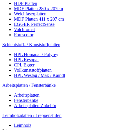
HDF Platten
MDF Platten 280 x 207cm
Weichfaserplatten
MDF Platten 411 x 207 cm
EGGER PerfectSense
Valchromat
Forescolor
Schichtstoff- / Kunststoffplatten
HPL Homapal / Polyrey
HPL Resopal
CPL Egger
Vollkunststoffplatten
HPL Westag / Max / Kaindl
Arbeitsplatten / Fensterbänke
Arbeitsplatten
Fensterbänke
Arbeitsplatten Zubehör
Leimholzplatten / Treppenstufen
Leimholz