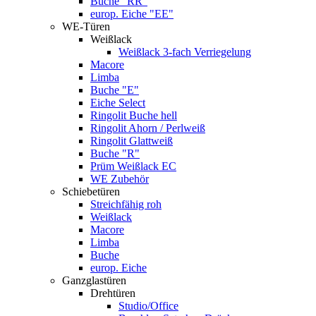
Buche "RR"
europ. Eiche "EE"
WE-Türen
Weißlack
Weißlack 3-fach Verriegelung
Macore
Limba
Buche "E"
Eiche Select
Ringolit Buche hell
Ringolit Ahorn / Perlweiß
Ringolit Glattweiß
Buche "R"
Prüm Weißlack EC
WE Zubehör
Schiebetüren
Streichfähig roh
Weißlack
Macore
Limba
Buche
europ. Eiche
Ganzglastüren
Drehtüren
Studio/Office