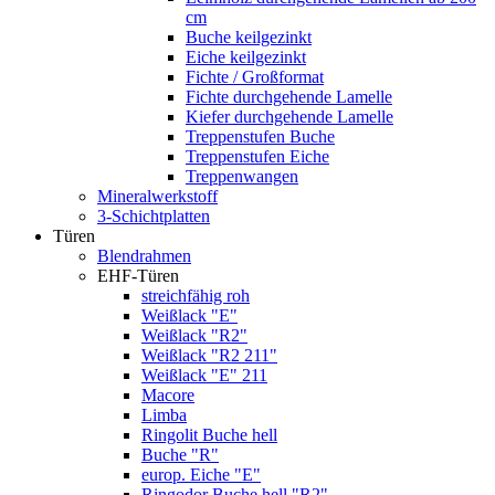
cm
Buche keilgezinkt
Eiche keilgezinkt
Fichte / Großformat
Fichte durchgehende Lamelle
Kiefer durchgehende Lamelle
Treppenstufen Buche
Treppenstufen Eiche
Treppenwangen
Mineralwerkstoff
3-Schichtplatten
Türen
Blendrahmen
EHF-Türen
streichfähig roh
Weißlack "E"
Weißlack "R2"
Weißlack "R2 211"
Weißlack "E" 211
Macore
Limba
Ringolit Buche hell
Buche "R"
europ. Eiche "E"
Ringodor Buche hell "R2"