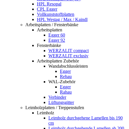
HPL Resopal
CPL Egger
Vollkunststoffplatten
HPL Westag / Max / Kaindl
Arbeitsplatten / Fensterbänke
Arbeitsplatten
Egger 60
Egger 92
Fensterbänke
WERZALIT compact
WERZALIT exclusiv
Arbeitsplatten Zubehör
Wandabschlussleisten
Egger
Rehau
WAL-Zubehör
Egger
Rahau
Verbinder
Lüftungsgitter
Leimholzplatten / Treppenstufen
Leimholz
Leimholz durchgehene Lamellen bis 190
cm
Leimholz durchgehende Lamellen ab 200