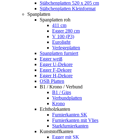
Stäbchenplatten 520 x 205 cm
Stäbchenplatten Kleinformat
Spanplatten
Spanplatten roh
411 cm
Egger 280 cm
V 100 (P3)
Eurolight
Verlegeplatten
Spanplatten furniert
Egger weiß
Egger U-Dekore
Egger F-Dekore
Egger H-Dekore
OSB Platten
B1 / Krono / Verbund
B1 / Gips
Verbundplatten
Krono
Echtholzkanten
Furnierkanten SK
Furnierkanten mit Vlies
Starkfurnierkanten
Kunststoffkanten
Egger mit SK