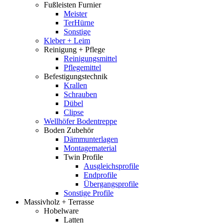
Fußleisten Furnier
Meister
TerHürne
Sonstige
Kleber + Leim
Reinigung + Pflege
Reinigungsmittel
Pflegemittel
Befestigungstechnik
Krallen
Schrauben
Dübel
Clipse
Wellhöfer Bodentreppe
Boden Zubehör
Dämmunterlagen
Montagematerial
Twin Profile
Ausgleichsprofile
Endprofile
Übergangsprofile
Sonstige Profile
Massivholz + Terrasse
Hobelware
Latten