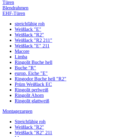
Türen
Blendrahmen
EHF-Türen
streichfähig roh
Weißlack "E"
Weißlack "R2"
Weißlack "R2 211"
Weißlack "E" 211
Macore
Limba
Ringolit Buche hell
Buche "R"
europ. Eiche "E"
Ringodor Buche hell "R2"
Prüm Weißlack EC
Ringolit perlweiß
Ringolit Ahorn
Ringolit glattweiß
Montagezargen
Streichfähig roh
Weißlack "R2"
Weißlack "R2" 211