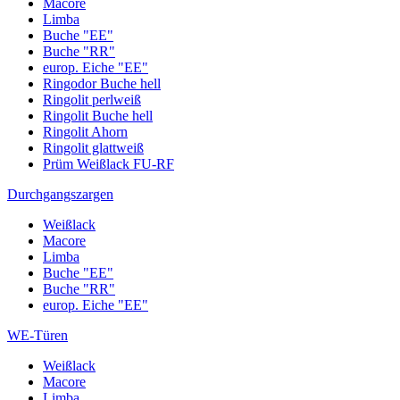
Macore
Limba
Buche "EE"
Buche "RR"
europ. Eiche "EE"
Ringodor Buche hell
Ringolit perlweiß
Ringolit Buche hell
Ringolit Ahorn
Ringolit glattweiß
Prüm Weißlack FU-RF
Durchgangszargen
Weißlack
Macore
Limba
Buche "EE"
Buche "RR"
europ. Eiche "EE"
WE-Türen
Weißlack
Macore
Limba