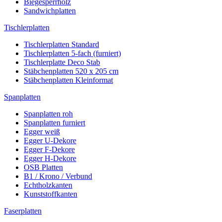
Biegesperrholz
Sandwichplatten
Tischlerplatten
Tischlerplatten Standard
Tischlerplatten 5-fach (furniert)
Tischlerplatte Deco Stab
Stäbchenplatten 520 x 205 cm
Stäbchenplatten Kleinformat
Spanplatten
Spanplatten roh
Spanplatten furniert
Egger weiß
Egger U-Dekore
Egger F-Dekore
Egger H-Dekore
OSB Platten
B1 / Krono / Verbund
Echtholzkanten
Kunststoffkanten
Faserplatten