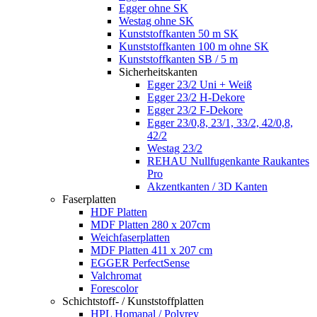
Egger ohne SK
Westag ohne SK
Kunststoffkanten 50 m SK
Kunststoffkanten 100 m ohne SK
Kunststoffkanten SB / 5 m
Sicherheitskanten
Egger 23/2 Uni + Weiß
Egger 23/2 H-Dekore
Egger 23/2 F-Dekore
Egger 23/0,8, 23/1, 33/2, 42/0,8,
42/2
Westag 23/2
REHAU Nullfugenkante Raukantes
Pro
Akzentkanten / 3D Kanten
Faserplatten
HDF Platten
MDF Platten 280 x 207cm
Weichfaserplatten
MDF Platten 411 x 207 cm
EGGER PerfectSense
Valchromat
Forescolor
Schichtstoff- / Kunststoffplatten
HPL Homapal / Polyrey