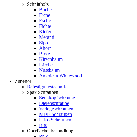
Schnittholz
Buche
Eiche
Esche
Fichte
Kiefer
Meranti
Sipo
Ahorn
Birke
Kirschbaum
Lärche
Nussbaum
American Whitewood
Zubehör
Befestigungstechnik
Spax Schrauben
Senkkopfschraube
Dielenschraube
Verlegeschrauben
MDF-Schrauben
LiKo Schrauben
Bits
Oberflächenbehandlung
PNZ