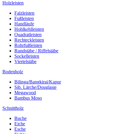
Holzleisten
Falzleisten
Fußleisten
Handläufe
Hohlkehlleisten
Quadratleisten
Rechteckleisten
Rohrfußleisten
Rundstäbe / Riffelstäbe
Sockelleisten
Viertelstäbe
Bodenholz
Bilinga/Bangkirai/Kapur
Sib. Lärche/Douglasie
Megawood
Bambus Moso
Schnittholz
Buche
Eiche
Esche