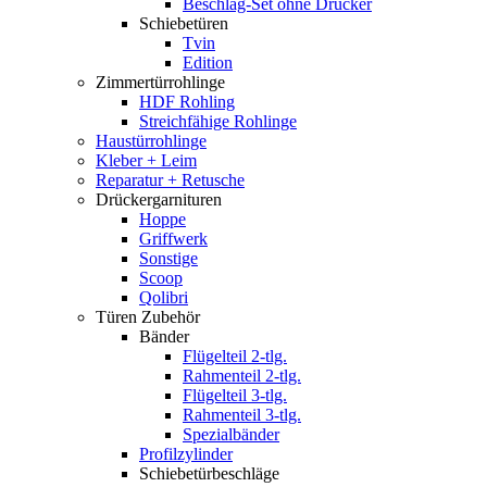
Beschlag-Set ohne Drücker
Schiebetüren
Tvin
Edition
Zimmertürrohlinge
HDF Rohling
Streichfähige Rohlinge
Haustürrohlinge
Kleber + Leim
Reparatur + Retusche
Drückergarnituren
Hoppe
Griffwerk
Sonstige
Scoop
Qolibri
Türen Zubehör
Bänder
Flügelteil 2-tlg.
Rahmenteil 2-tlg.
Flügelteil 3-tlg.
Rahmenteil 3-tlg.
Spezialbänder
Profilzylinder
Schiebetürbeschläge