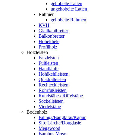
gehobelte Latten
ungehobelte Latten
Rahmen
gehobelte Rahmen
KVH
Glattkantbretter
Balkonbretter
Hobeldiele
Profilholz
Holzleisten
Falzleisten
Fußleisten
Handläufe
Hohlkehlleisten
Quadratleisten
Rechteckleisten
Rohrfußleisten
Rundstäbe / Riffelstäbe
Sockelleisten
Viertelstäbe
Bodenholz
Bilinga/Bangkirai/Kapur
Sib. Lärche/Douglasie
Megawood
Bambus Moso