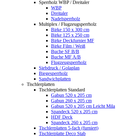
Sperrholz WBP / Dreitaler
WBP
Dreitaler
Nadelsperrholz
Multiplex / Flugzeugsperrholz
Birke 150 x 300 cm
Birke 125 x 250 cm
Birke Deckfurnier MF
Birke Film / Weiß
Buche SF B/B
Buche MF A/B
Flugzeugsperrholz
Siebdruck / Golaplan
Biegesperrholz
Sandwichplatten
Tischlerplatten
Tischlerplatten Standard
Gabun 520 x 205 cm
Gabun 260 x 205 cm
Gabun 520 x 205 cm Leicht Mila
Spandeck 520 x 205 cm
HDF Deck
Spandeck 260 x 205 cm
Tischlerplatten 5-fach (furniert)
Tischlerplatte Deco Stab