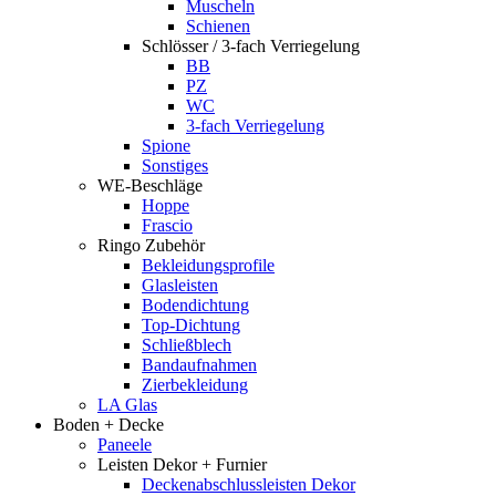
Muscheln
Schienen
Schlösser / 3-fach Verriegelung
BB
PZ
WC
3-fach Verriegelung
Spione
Sonstiges
WE-Beschläge
Hoppe
Frascio
Ringo Zubehör
Bekleidungsprofile
Glasleisten
Bodendichtung
Top-Dichtung
Schließblech
Bandaufnahmen
Zierbekleidung
LA Glas
Boden + Decke
Paneele
Leisten Dekor + Furnier
Deckenabschlussleisten Dekor