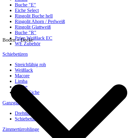
Buche "E"
Eiche Select
Ringolit Buche hell
Ringolit Ahorn / Perlweiß
Ringolit Glattweiß
Buche "R"
Prüm Weißlack EC
Boden + Decke
WE Zubehör
Schiebetüren
Streichfähig roh
Weißlack
Macore
Limba
Buche
europ. Eiche
Ganzglastüren
Drehtüren
Schiebetüren
Zimmertürrohlinge