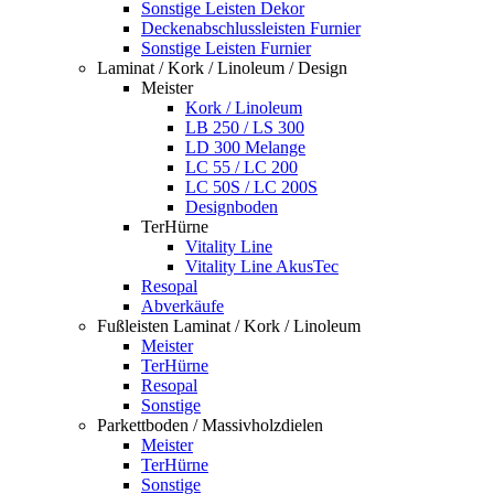
Sonstige Leisten Dekor
Deckenabschlussleisten Furnier
Sonstige Leisten Furnier
Laminat / Kork / Linoleum / Design
Meister
Kork / Linoleum
LB 250 / LS 300
LD 300 Melange
LC 55 / LC 200
LC 50S / LC 200S
Designboden
TerHürne
Vitality Line
Vitality Line AkusTec
Resopal
Abverkäufe
Fußleisten Laminat / Kork / Linoleum
Meister
TerHürne
Resopal
Sonstige
Parkettboden / Massivholzdielen
Meister
TerHürne
Sonstige