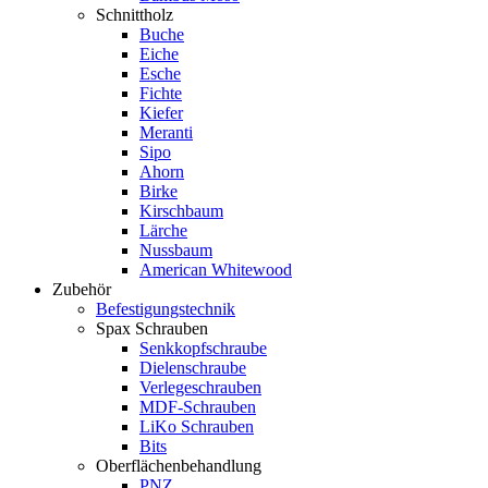
Schnittholz
Buche
Eiche
Esche
Fichte
Kiefer
Meranti
Sipo
Ahorn
Birke
Kirschbaum
Lärche
Nussbaum
American Whitewood
Zubehör
Befestigungstechnik
Spax Schrauben
Senkkopfschraube
Dielenschraube
Verlegeschrauben
MDF-Schrauben
LiKo Schrauben
Bits
Oberflächenbehandlung
PNZ