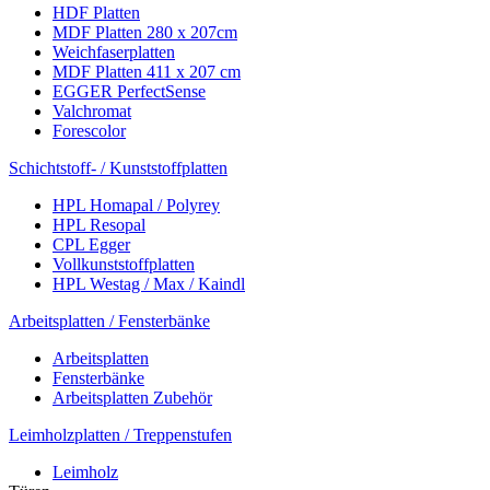
HDF Platten
MDF Platten 280 x 207cm
Weichfaserplatten
MDF Platten 411 x 207 cm
EGGER PerfectSense
Valchromat
Forescolor
Schichtstoff- / Kunststoffplatten
HPL Homapal / Polyrey
HPL Resopal
CPL Egger
Vollkunststoffplatten
HPL Westag / Max / Kaindl
Arbeitsplatten / Fensterbänke
Arbeitsplatten
Fensterbänke
Arbeitsplatten Zubehör
Leimholzplatten / Treppenstufen
Leimholz