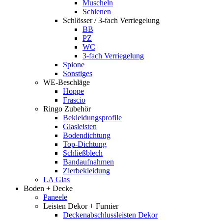
Muscheln
Schienen
Schlösser / 3-fach Verriegelung
BB
PZ
WC
3-fach Verriegelung
Spione
Sonstiges
WE-Beschläge
Hoppe
Frascio
Ringo Zubehör
Bekleidungsprofile
Glasleisten
Bodendichtung
Top-Dichtung
Schließblech
Bandaufnahmen
Zierbekleidung
LA Glas
Boden + Decke
Paneele
Leisten Dekor + Furnier
Deckenabschlussleisten Dekor