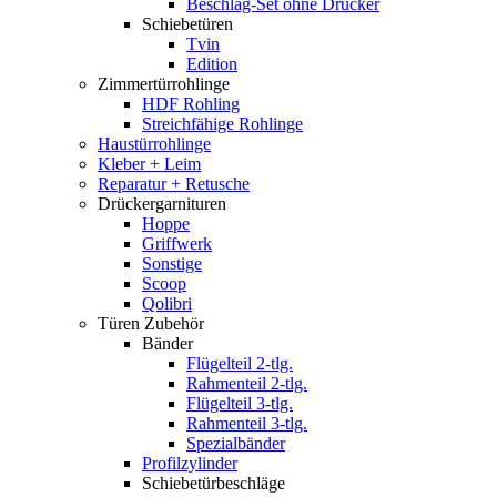
Beschlag-Set ohne Drücker
Schiebetüren
Tvin
Edition
Zimmertürrohlinge
HDF Rohling
Streichfähige Rohlinge
Haustürrohlinge
Kleber + Leim
Reparatur + Retusche
Drückergarnituren
Hoppe
Griffwerk
Sonstige
Scoop
Qolibri
Türen Zubehör
Bänder
Flügelteil 2-tlg.
Rahmenteil 2-tlg.
Flügelteil 3-tlg.
Rahmenteil 3-tlg.
Spezialbänder
Profilzylinder
Schiebetürbeschläge