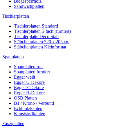
Biegesperrholz
Sandwichplatten
Tischlerplatten
Tischlerplatten Standard
Tischlerplatten 5-fach (furniert)
Tischlerplatte Deco Stab
Stäbchenplatten 520 x 205 cm
Stäbchenplatten Kleinformat
Spanplatten
Spanplatten roh
Spanplatten furniert
Egger weiß
Egger U-Dekore
Egger F-Dekore
Egger H-Dekore
OSB Platten
B1 / Krono / Verbund
Echtholzkanten
Kunststoffkanten
Faserplatten