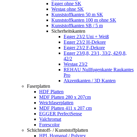
Egger ohne SK
Westag ohne SK
Kunststoffkanten 50 m SK
Kunststoffkanten 100 m ohne SK
Kunststoffkanten SB / 5 m
Sicherheitskanten
Egger 23/2 Uni + Weiß
Egger 23/2 H-Dekore
Egger 23/2 F-Dekore
Egger 23/0,8, 23/1, 33/2, 42/0,8,
42/2
Westag 23/2
REHAU Nullfugenkante Raukantes
Pro
Akzentkanten / 3D Kanten
Faserplatten
HDF Platten
MDF Platten 280 x 207cm
Weichfaserplatten
MDF Platten 411 x 207 cm
EGGER PerfectSense
Valchromat
Forescolor
Schichtstoff- / Kunststoffplatten
HPL Homapal / Polyrey