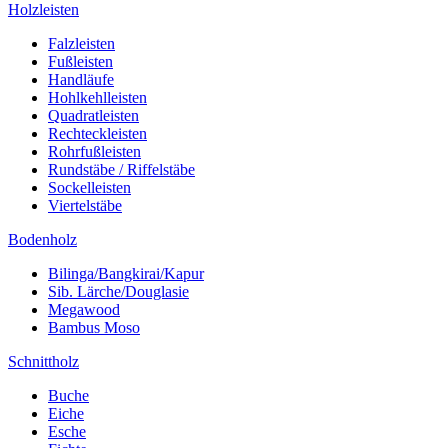
Holzleisten
Falzleisten
Fußleisten
Handläufe
Hohlkehlleisten
Quadratleisten
Rechteckleisten
Rohrfußleisten
Rundstäbe / Riffelstäbe
Sockelleisten
Viertelstäbe
Bodenholz
Bilinga/Bangkirai/Kapur
Sib. Lärche/Douglasie
Megawood
Bambus Moso
Schnittholz
Buche
Eiche
Esche