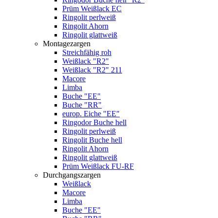
Prüm Weißlack EC
Ringolit perlweiß
Ringolit Ahorn
Ringolit glattweiß
Montagezargen
Streichfähig roh
Weißlack "R2"
Weißlack "R2" 211
Macore
Limba
Buche "EE"
Buche "RR"
europ. Eiche "EE"
Ringodor Buche hell
Ringolit perlweiß
Ringolit Buche hell
Ringolit Ahorn
Ringolit glattweiß
Prüm Weißlack FU-RF
Durchgangszargen
Weißlack
Macore
Limba
Buche "EE"