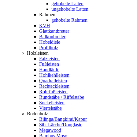
gehobelte Latten
ungehobelte Latten
Rahmen
gehobelte Rahmen
KVH
Glattkantbretter
Balkonbretter
Hobeldiele
Profilholz
Holzleisten
Falzleisten
Fußleisten
Handläufe
Hohlkehlleisten
Quadratleisten
Rechteckleisten
Rohrfußleisten
Rundstäbe / Riffelstäbe
Sockelleisten
Viertelstäbe
Bodenholz
Bilinga/Bangkirai/Kapur
Sib. Lärche/Douglasie
Megawood
Bambus Moso