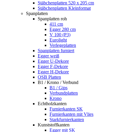
Stäbchenplatten 520 x 205 cm
Stäbchenplatten Kleinformat
Spanplatten
Spanplatten roh
411 cm
Egger 280 cm
V 100 (P3)
Eurolight
Verlegeplatten
Spanplatten furniert
Egger weiß
Egger U-Dekore
Egger F-Dekore
Egger H-Dekore
OSB Platten
B1 / Krono / Verbund
B1 / Gips
Verbundplatten
Krono
Echtholzkanten
Furnierkanten SK
Furnierkanten mit Vlies
Starkfurnierkanten
Kunststoffkanten
Egger mit SK