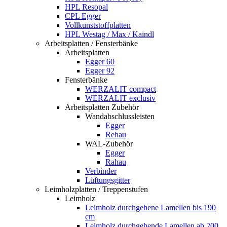
HPL Resopal
CPL Egger
Vollkunststoffplatten
HPL Westag / Max / Kaindl
Arbeitsplatten / Fensterbänke
Arbeitsplatten
Egger 60
Egger 92
Fensterbänke
WERZALIT compact
WERZALIT exclusiv
Arbeitsplatten Zubehör
Wandabschlussleisten
Egger
Rehau
WAL-Zubehör
Egger
Rahau
Verbinder
Lüftungsgitter
Leimholzplatten / Treppenstufen
Leimholz
Leimholz durchgehene Lamellen bis 190
cm
Leimholz durchgehende Lamellen ab 200