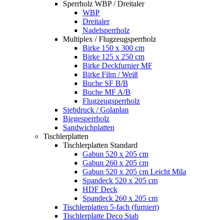
Sperrholz WBP / Dreitaler
WBP
Dreitaler
Nadelsperrholz
Multiplex / Flugzeugsperrholz
Birke 150 x 300 cm
Birke 125 x 250 cm
Birke Deckfurnier MF
Birke Film / Weiß
Buche SF B/B
Buche MF A/B
Flugzeugsperrholz
Siebdruck / Golaplan
Biegesperrholz
Sandwichplatten
Tischlerplatten
Tischlerplatten Standard
Gabun 520 x 205 cm
Gabun 260 x 205 cm
Gabun 520 x 205 cm Leicht Mila
Spandeck 520 x 205 cm
HDF Deck
Spandeck 260 x 205 cm
Tischlerplatten 5-fach (furniert)
Tischlerplatte Deco Stab