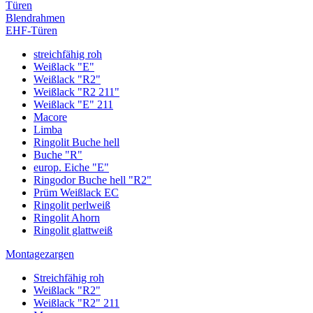
Türen
Blendrahmen
EHF-Türen
streichfähig roh
Weißlack "E"
Weißlack "R2"
Weißlack "R2 211"
Weißlack "E" 211
Macore
Limba
Ringolit Buche hell
Buche "R"
europ. Eiche "E"
Ringodor Buche hell "R2"
Prüm Weißlack EC
Ringolit perlweiß
Ringolit Ahorn
Ringolit glattweiß
Montagezargen
Streichfähig roh
Weißlack "R2"
Weißlack "R2" 211