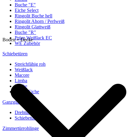
Buche "E"
Eiche Select
Ringolit Buche hell
Ringolit Ahorn / Perlweiß
Ringolit Glattweiß
Buche "R"
Prüm Weißlack EC
Boden + Decke
WE Zubehör
Schiebetüren
Streichfähig roh
Weißlack
Macore
Limba
Buche
europ. Eiche
Ganzglastüren
Drehtüren
Schiebetüren
Zimmertürrohlinge