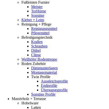
Fußleisten Furnier
Meister
TerHürne
Sonstige
Kleber + Leim
Reinigung + Pflege
Reinigungsmittel
Pflegemittel
Befestigungstechnik
Krallen
Schrauben
Dübel
Clipse
Wellhöfer Bodentreppe
Boden Zubehör
Dämmunterlagen
Montagematerial
Twin Profile
Ausgleichsprofile
Endprofile
Übergangsprofile
Sonstige Profile
Massivholz + Terrasse
Hobelware
Latten