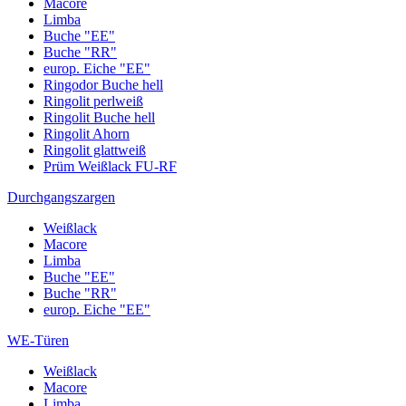
Macore
Limba
Buche "EE"
Buche "RR"
europ. Eiche "EE"
Ringodor Buche hell
Ringolit perlweiß
Ringolit Buche hell
Ringolit Ahorn
Ringolit glattweiß
Prüm Weißlack FU-RF
Durchgangszargen
Weißlack
Macore
Limba
Buche "EE"
Buche "RR"
europ. Eiche "EE"
WE-Türen
Weißlack
Macore
Limba