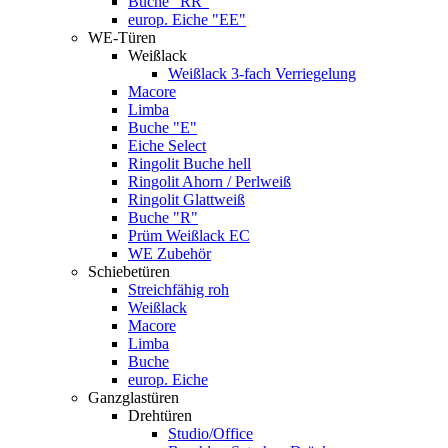
Buche "RR"
europ. Eiche "EE"
WE-Türen
Weißlack
Weißlack 3-fach Verriegelung
Macore
Limba
Buche "E"
Eiche Select
Ringolit Buche hell
Ringolit Ahorn / Perlweiß
Ringolit Glattweiß
Buche "R"
Prüm Weißlack EC
WE Zubehör
Schiebetüren
Streichfähig roh
Weißlack
Macore
Limba
Buche
europ. Eiche
Ganzglastüren
Drehtüren
Studio/Office