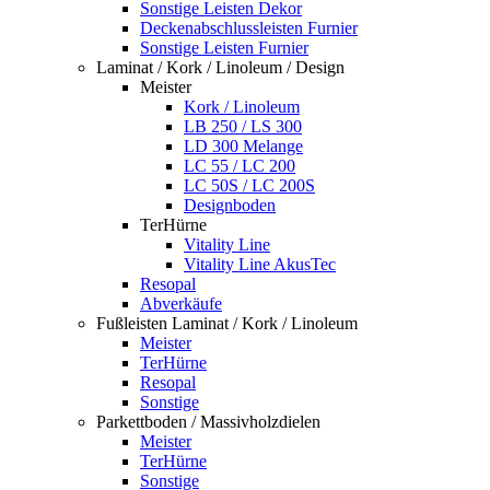
Sonstige Leisten Dekor
Deckenabschlussleisten Furnier
Sonstige Leisten Furnier
Laminat / Kork / Linoleum / Design
Meister
Kork / Linoleum
LB 250 / LS 300
LD 300 Melange
LC 55 / LC 200
LC 50S / LC 200S
Designboden
TerHürne
Vitality Line
Vitality Line AkusTec
Resopal
Abverkäufe
Fußleisten Laminat / Kork / Linoleum
Meister
TerHürne
Resopal
Sonstige
Parkettboden / Massivholzdielen
Meister
TerHürne
Sonstige