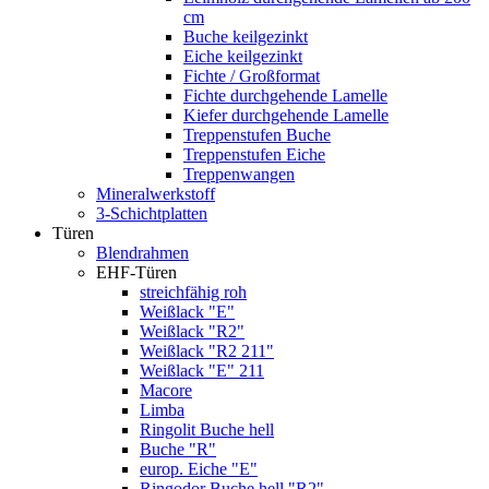
cm
Buche keilgezinkt
Eiche keilgezinkt
Fichte / Großformat
Fichte durchgehende Lamelle
Kiefer durchgehende Lamelle
Treppenstufen Buche
Treppenstufen Eiche
Treppenwangen
Mineralwerkstoff
3-Schichtplatten
Türen
Blendrahmen
EHF-Türen
streichfähig roh
Weißlack "E"
Weißlack "R2"
Weißlack "R2 211"
Weißlack "E" 211
Macore
Limba
Ringolit Buche hell
Buche "R"
europ. Eiche "E"
Ringodor Buche hell "R2"