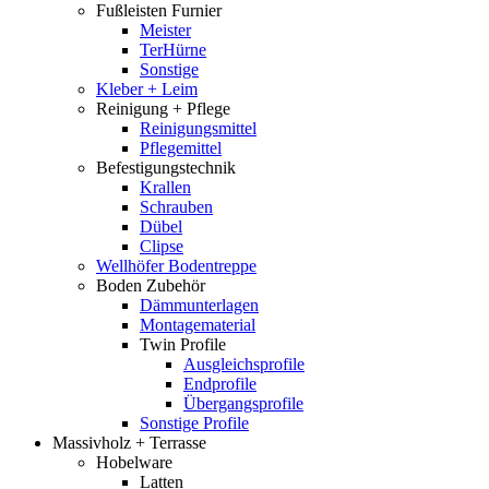
Fußleisten Furnier
Meister
TerHürne
Sonstige
Kleber + Leim
Reinigung + Pflege
Reinigungsmittel
Pflegemittel
Befestigungstechnik
Krallen
Schrauben
Dübel
Clipse
Wellhöfer Bodentreppe
Boden Zubehör
Dämmunterlagen
Montagematerial
Twin Profile
Ausgleichsprofile
Endprofile
Übergangsprofile
Sonstige Profile
Massivholz + Terrasse
Hobelware
Latten