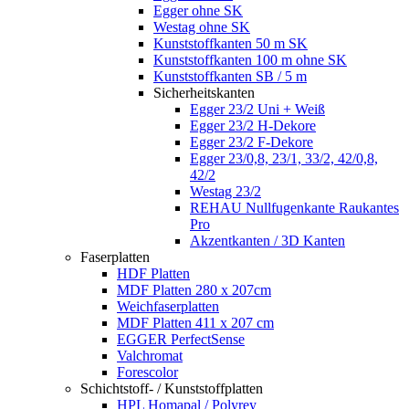
Egger ohne SK
Westag ohne SK
Kunststoffkanten 50 m SK
Kunststoffkanten 100 m ohne SK
Kunststoffkanten SB / 5 m
Sicherheitskanten
Egger 23/2 Uni + Weiß
Egger 23/2 H-Dekore
Egger 23/2 F-Dekore
Egger 23/0,8, 23/1, 33/2, 42/0,8,
42/2
Westag 23/2
REHAU Nullfugenkante Raukantes
Pro
Akzentkanten / 3D Kanten
Faserplatten
HDF Platten
MDF Platten 280 x 207cm
Weichfaserplatten
MDF Platten 411 x 207 cm
EGGER PerfectSense
Valchromat
Forescolor
Schichtstoff- / Kunststoffplatten
HPL Homapal / Polyrey