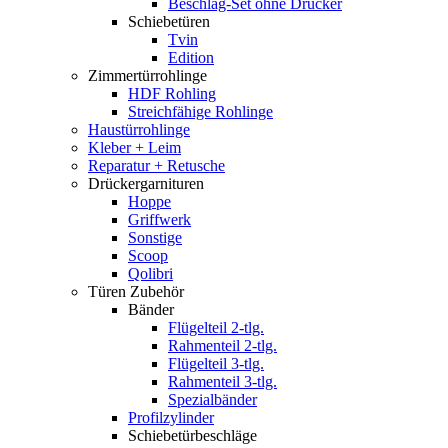
Beschlag-Set ohne Drücker
Schiebetüren
Tvin
Edition
Zimmertürrohlinge
HDF Rohling
Streichfähige Rohlinge
Haustürrohlinge
Kleber + Leim
Reparatur + Retusche
Drückergarnituren
Hoppe
Griffwerk
Sonstige
Scoop
Qolibri
Türen Zubehör
Bänder
Flügelteil 2-tlg.
Rahmenteil 2-tlg.
Flügelteil 3-tlg.
Rahmenteil 3-tlg.
Spezialbänder
Profilzylinder
Schiebetürbeschläge