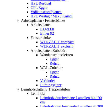
HPL Resopal
CPL Egger
Vollkunststoffplatten
HPL Westag / Max / Kaindl
Arbeitsplatten / Fensterbänke
Arbeitsplatten
Egger 60
Egger 92
Fensterbänke
WERZALIT compact
WERZALIT exclusiv
Arbeitsplatten Zubehör
Wandabschlussleisten
Egger
Rehau
WAL-Zubehör
Egger
Rahau
Verbinder
Lüftungsgitter
Leimholzplatten / Treppenstufen
Leimholz
Leimholz durchgehene Lamellen bis 190
cm
Leimholz durchgehende Lamellen ab 200