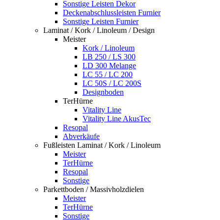
Sonstige Leisten Dekor
Deckenabschlussleisten Furnier
Sonstige Leisten Furnier
Laminat / Kork / Linoleum / Design
Meister
Kork / Linoleum
LB 250 / LS 300
LD 300 Melange
LC 55 / LC 200
LC 50S / LC 200S
Designboden
TerHürne
Vitality Line
Vitality Line AkusTec
Resopal
Abverkäufe
Fußleisten Laminat / Kork / Linoleum
Meister
TerHürne
Resopal
Sonstige
Parkettboden / Massivholzdielen
Meister
TerHürne
Sonstige