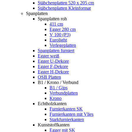
Stäbchenplatten 520 x 205 cm
Stäbchenplatten Kleinformat
Spanplatten
Spanplatten roh
411 cm
Egger 280 cm
V 100 (P3)
Eurolight
Verlegeplatten
Spanplatten furniert
Egger weiß
Egger U-Dekore
Egger F-Dekore
Egger H-Dekore
OSB Platten
B1 / Krono / Verbund
B1 / Gips
Verbundplatten
Krono
Echtholzkanten
Furnierkanten SK
Furnierkanten mit Vlies
Starkfurnierkanten
Kunststoffkanten
Egger mit SK