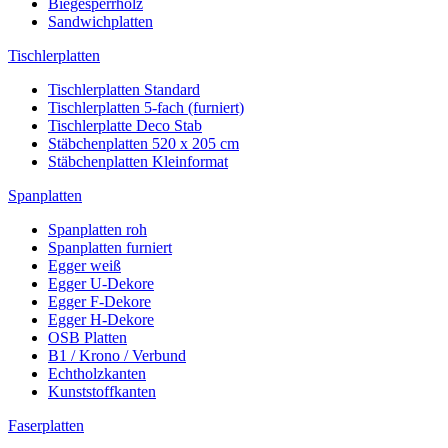
Biegesperrholz
Sandwichplatten
Tischlerplatten
Tischlerplatten Standard
Tischlerplatten 5-fach (furniert)
Tischlerplatte Deco Stab
Stäbchenplatten 520 x 205 cm
Stäbchenplatten Kleinformat
Spanplatten
Spanplatten roh
Spanplatten furniert
Egger weiß
Egger U-Dekore
Egger F-Dekore
Egger H-Dekore
OSB Platten
B1 / Krono / Verbund
Echtholzkanten
Kunststoffkanten
Faserplatten