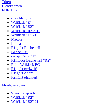
Türen
Blendrahmen
EHF-Türen
streichfähig roh
Weißlack "E"
Weißlack "R2"
Weißlack "R2 211"
Weißlack "E" 211
Macore
Limba
Ringolit Buche hell
Buche "R"
europ. Eiche "E"
Ringodor Buche hell "R2"
Prüm Weißlack EC
Ringolit perlweiß
Ringolit Ahorn
Ringolit glattweiß
Montagezargen
Streichfähig roh
Weißlack "R2"
Weißlack "R2" 211