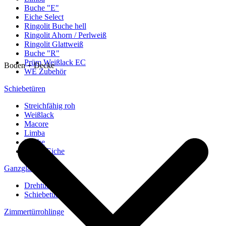
Buche "E"
Eiche Select
Ringolit Buche hell
Ringolit Ahorn / Perlweiß
Ringolit Glattweiß
Buche "R"
Prüm Weißlack EC
Boden + Decke
WE Zubehör
Schiebetüren
Streichfähig roh
Weißlack
Macore
Limba
Buche
europ. Eiche
Ganzglastüren
Drehtüren
Schiebetüren
Zimmertürrohlinge