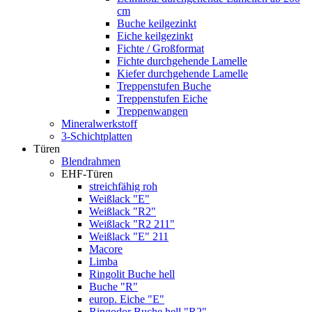
cm
Buche keilgezinkt
Eiche keilgezinkt
Fichte / Großformat
Fichte durchgehende Lamelle
Kiefer durchgehende Lamelle
Treppenstufen Buche
Treppenstufen Eiche
Treppenwangen
Mineralwerkstoff
3-Schichtplatten
Türen
Blendrahmen
EHF-Türen
streichfähig roh
Weißlack "E"
Weißlack "R2"
Weißlack "R2 211"
Weißlack "E" 211
Macore
Limba
Ringolit Buche hell
Buche "R"
europ. Eiche "E"
Ringodor Buche hell "R2"