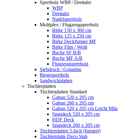
Sperrholz WBP / Dreitaler
WBP
Dreitaler
Nadelsperrholz
Multiplex / Flugzeugsperrholz
Birke 150 x 300 cm
Birke 125 x 250 cm
Birke Deckfurnier MF
Birke Film / Weiß
Buche SF B/B
Buche MF A/B
Flugzeugsperrholz
Siebdruck / Golaplan
Biegesperrholz
Sandwichplatten
Tischlerplatten
Tischlerplatten Standard
Gabun 520 x 205 cm
Gabun 260 x 205 cm
Gabun 520 x 205 cm Leicht Mila
Spandeck 520 x 205 cm
HDF Deck
Spandeck 260 x 205 cm
Tischlerplatten 5-fach (furniert)
Tischlerplatte Deco Stab