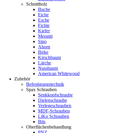
Schnittholz
Buche
Eiche
Esche
Fichte
Kiefer
Meranti
Sipo
Ahorn
Birke
Kirschbaum
Lärche
Nussbaum
American Whitewood
Zubehör
Befestigungstechnik
Spax Schrauben
Senkkopfschraube
Dielenschraube
Verlegeschrauben
MDF-Schrauben
LiKo Schrauben
Bits
Oberflächenbehandlung
PNZ