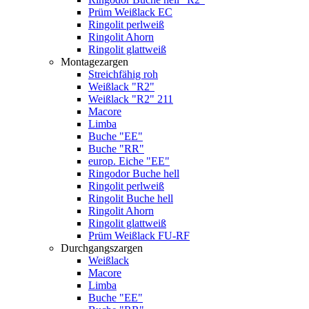
Prüm Weißlack EC
Ringolit perlweiß
Ringolit Ahorn
Ringolit glattweiß
Montagezargen
Streichfähig roh
Weißlack "R2"
Weißlack "R2" 211
Macore
Limba
Buche "EE"
Buche "RR"
europ. Eiche "EE"
Ringodor Buche hell
Ringolit perlweiß
Ringolit Buche hell
Ringolit Ahorn
Ringolit glattweiß
Prüm Weißlack FU-RF
Durchgangszargen
Weißlack
Macore
Limba
Buche "EE"