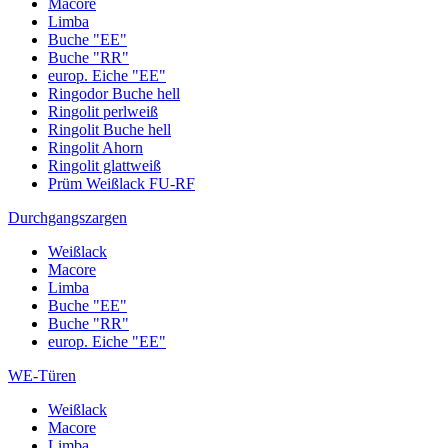
Macore
Limba
Buche "EE"
Buche "RR"
europ. Eiche "EE"
Ringodor Buche hell
Ringolit perlweiß
Ringolit Buche hell
Ringolit Ahorn
Ringolit glattweiß
Prüm Weißlack FU-RF
Durchgangszargen
Weißlack
Macore
Limba
Buche "EE"
Buche "RR"
europ. Eiche "EE"
WE-Türen
Weißlack
Macore
Limba