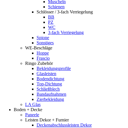
Muscheln
Schienen
Schlösser / 3-fach Verriegelung
BB
PZ
WC
3-fach Verriegelung
Spione
Sonstiges
WE-Beschläge
Hoppe
Frascio
Ringo Zubehör
Bekleidungsprofile
Glasleisten
Bodendichtung
Top-Dichtung
Schließblech
Bandaufnahmen
Zierbekleidung
LA Glas
Boden + Decke
Paneele
Leisten Dekor + Furnier
Deckenabschlussleisten Dekor