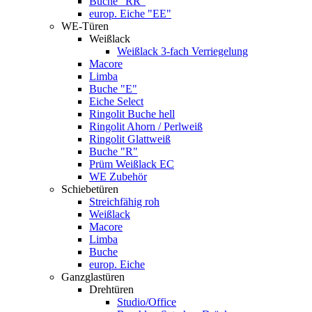
Buche "RR"
europ. Eiche "EE"
WE-Türen
Weißlack
Weißlack 3-fach Verriegelung
Macore
Limba
Buche "E"
Eiche Select
Ringolit Buche hell
Ringolit Ahorn / Perlweiß
Ringolit Glattweiß
Buche "R"
Prüm Weißlack EC
WE Zubehör
Schiebetüren
Streichfähig roh
Weißlack
Macore
Limba
Buche
europ. Eiche
Ganzglastüren
Drehtüren
Studio/Office