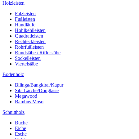
Holzleisten
Falzleisten
Fußleisten
Handläufe
Hohlkehlleisten
Quadratleisten
Rechteckleisten
Rohrfußleisten
Rundstäbe / Riffelstäbe
Sockelleisten
Viertelstäbe
Bodenholz
Bilinga/Bangkirai/Kapur
Sib. Lärche/Douglasie
Megawood
Bambus Moso
Schnittholz
Buche
Eiche
Esche