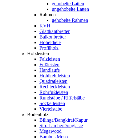
gehobelte Latten
ungehobelte Latten
Rahmen
gehobelte Rahmen
KVH
Glattkantbretter
Balkonbretter
Hobeldiele
Profilholz
Holzleisten
Falzleisten
Fußleisten
Handläufe
Hohlkehlleisten
Quadratleisten
Rechteckleisten
Rohrfußleisten
Rundstäbe / Riffelstäbe
Sockelleisten
Viertelstäbe
Bodenholz
Bilinga/Bangkirai/Kapur
Sib. Lärche/Douglasie
Megawood
Bambus Moso