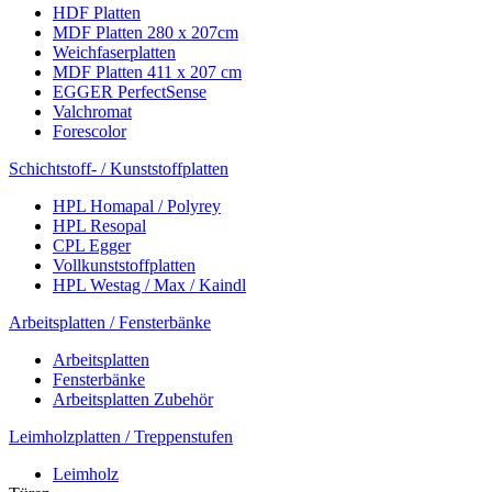
HDF Platten
MDF Platten 280 x 207cm
Weichfaserplatten
MDF Platten 411 x 207 cm
EGGER PerfectSense
Valchromat
Forescolor
Schichtstoff- / Kunststoffplatten
HPL Homapal / Polyrey
HPL Resopal
CPL Egger
Vollkunststoffplatten
HPL Westag / Max / Kaindl
Arbeitsplatten / Fensterbänke
Arbeitsplatten
Fensterbänke
Arbeitsplatten Zubehör
Leimholzplatten / Treppenstufen
Leimholz