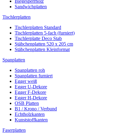
Biegesperrholz
Sandwichplatten
Tischlerplatten
Tischlerplatten Standard
Tischlerplatten 5-fach (furniert)
Tischlerplatte Deco Stab
Stäbchenplatten 520 x 205 cm
Stäbchenplatten Kleinformat
Spanplatten
Spanplatten roh
Spanplatten furniert
Egger weiß
Egger U-Dekore
Egger F-Dekore
Egger H-Dekore
OSB Platten
B1 / Krono / Verbund
Echtholzkanten
Kunststoffkanten
Faserplatten