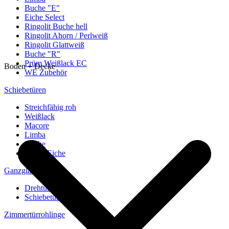
Buche "E"
Eiche Select
Ringolit Buche hell
Ringolit Ahorn / Perlweiß
Ringolit Glattweiß
Buche "R"
Prüm Weißlack EC
Boden + Decke
WE Zubehör
Schiebetüren
Streichfähig roh
Weißlack
Macore
Limba
Buche
europ. Eiche
Ganzglastüren
Drehtüren
Schiebetüren
Zimmertürrohlinge