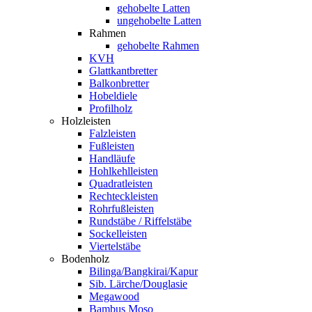
gehobelte Latten
ungehobelte Latten
Rahmen
gehobelte Rahmen
KVH
Glattkantbretter
Balkonbretter
Hobeldiele
Profilholz
Holzleisten
Falzleisten
Fußleisten
Handläufe
Hohlkehlleisten
Quadratleisten
Rechteckleisten
Rohrfußleisten
Rundstäbe / Riffelstäbe
Sockelleisten
Viertelstäbe
Bodenholz
Bilinga/Bangkirai/Kapur
Sib. Lärche/Douglasie
Megawood
Bambus Moso