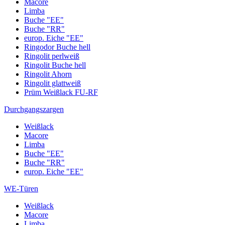
Macore
Limba
Buche "EE"
Buche "RR"
europ. Eiche "EE"
Ringodor Buche hell
Ringolit perlweiß
Ringolit Buche hell
Ringolit Ahorn
Ringolit glattweiß
Prüm Weißlack FU-RF
Durchgangszargen
Weißlack
Macore
Limba
Buche "EE"
Buche "RR"
europ. Eiche "EE"
WE-Türen
Weißlack
Macore
Limba