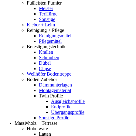
Fußleisten Furnier
Meister
TerHürne
Sonstige
Kleber + Leim
Reinigung + Pflege
Reinigungsmittel
Pflegemittel
Befestigungstechnik
Krallen
Schrauben
Dübel
Clipse
Wellhöfer Bodentreppe
Boden Zubehör
Dämmunterlagen
Montagematerial
Twin Profile
Ausgleichsprofile
Endprofile
Übergangsprofile
Sonstige Profile
Massivholz + Terrasse
Hobelware
Latten