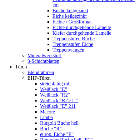
cm
Buche keilgezinkt
Eiche keilgezinkt
Fichte / Großformat
Fichte durchgehende Lamelle
Kiefer durchgehende Lamelle
Treppenstufen Buche
Treppenstufen Eiche
Treppenwangen
Mineralwerkstoff
3-Schichtplatten
Türen
Blendrahmen
EHF-Türen
streichfähig roh
Weißlack "E"
Weißlack "R2"
Weißlack "R2 211"
Weißlack "E" 211
Macore
Limba
Ringolit Buche hell
Buche "R"
europ. Eiche "E"
Ringodor Buche hell "R2"