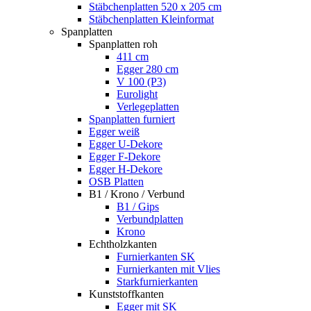
Stäbchenplatten 520 x 205 cm
Stäbchenplatten Kleinformat
Spanplatten
Spanplatten roh
411 cm
Egger 280 cm
V 100 (P3)
Eurolight
Verlegeplatten
Spanplatten furniert
Egger weiß
Egger U-Dekore
Egger F-Dekore
Egger H-Dekore
OSB Platten
B1 / Krono / Verbund
B1 / Gips
Verbundplatten
Krono
Echtholzkanten
Furnierkanten SK
Furnierkanten mit Vlies
Starkfurnierkanten
Kunststoffkanten
Egger mit SK