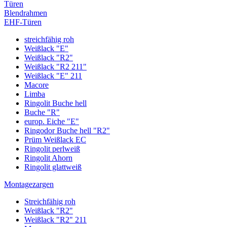
Türen
Blendrahmen
EHF-Türen
streichfähig roh
Weißlack "E"
Weißlack "R2"
Weißlack "R2 211"
Weißlack "E" 211
Macore
Limba
Ringolit Buche hell
Buche "R"
europ. Eiche "E"
Ringodor Buche hell "R2"
Prüm Weißlack EC
Ringolit perlweiß
Ringolit Ahorn
Ringolit glattweiß
Montagezargen
Streichfähig roh
Weißlack "R2"
Weißlack "R2" 211