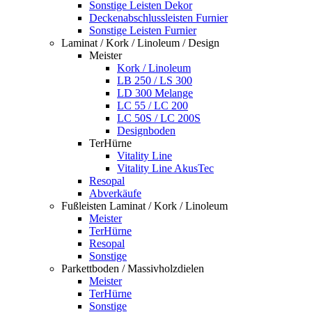
Sonstige Leisten Dekor
Deckenabschlussleisten Furnier
Sonstige Leisten Furnier
Laminat / Kork / Linoleum / Design
Meister
Kork / Linoleum
LB 250 / LS 300
LD 300 Melange
LC 55 / LC 200
LC 50S / LC 200S
Designboden
TerHürne
Vitality Line
Vitality Line AkusTec
Resopal
Abverkäufe
Fußleisten Laminat / Kork / Linoleum
Meister
TerHürne
Resopal
Sonstige
Parkettboden / Massivholzdielen
Meister
TerHürne
Sonstige