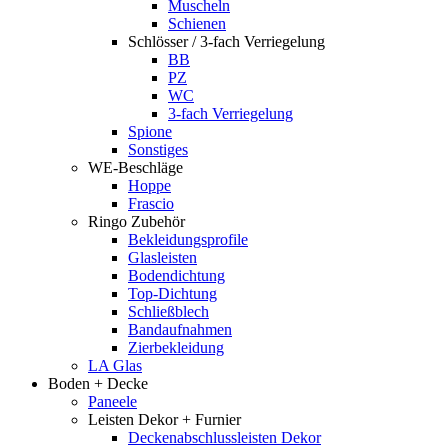
Muscheln
Schienen
Schlösser / 3-fach Verriegelung
BB
PZ
WC
3-fach Verriegelung
Spione
Sonstiges
WE-Beschläge
Hoppe
Frascio
Ringo Zubehör
Bekleidungsprofile
Glasleisten
Bodendichtung
Top-Dichtung
Schließblech
Bandaufnahmen
Zierbekleidung
LA Glas
Boden + Decke
Paneele
Leisten Dekor + Furnier
Deckenabschlussleisten Dekor