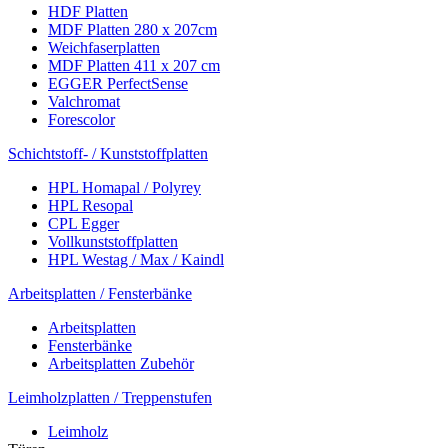
HDF Platten
MDF Platten 280 x 207cm
Weichfaserplatten
MDF Platten 411 x 207 cm
EGGER PerfectSense
Valchromat
Forescolor
Schichtstoff- / Kunststoffplatten
HPL Homapal / Polyrey
HPL Resopal
CPL Egger
Vollkunststoffplatten
HPL Westag / Max / Kaindl
Arbeitsplatten / Fensterbänke
Arbeitsplatten
Fensterbänke
Arbeitsplatten Zubehör
Leimholzplatten / Treppenstufen
Leimholz