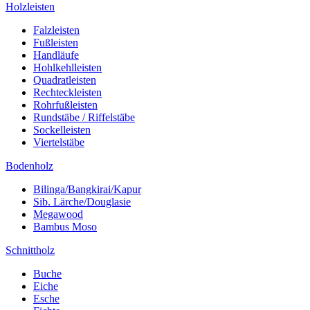
Holzleisten
Falzleisten
Fußleisten
Handläufe
Hohlkehlleisten
Quadratleisten
Rechteckleisten
Rohrfußleisten
Rundstäbe / Riffelstäbe
Sockelleisten
Viertelstäbe
Bodenholz
Bilinga/Bangkirai/Kapur
Sib. Lärche/Douglasie
Megawood
Bambus Moso
Schnittholz
Buche
Eiche
Esche