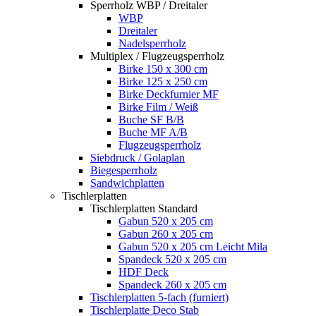
Sperrholz WBP / Dreitaler
WBP
Dreitaler
Nadelsperrholz
Multiplex / Flugzeugsperrholz
Birke 150 x 300 cm
Birke 125 x 250 cm
Birke Deckfurnier MF
Birke Film / Weiß
Buche SF B/B
Buche MF A/B
Flugzeugsperrholz
Siebdruck / Golaplan
Biegesperrholz
Sandwichplatten
Tischlerplatten
Tischlerplatten Standard
Gabun 520 x 205 cm
Gabun 260 x 205 cm
Gabun 520 x 205 cm Leicht Mila
Spandeck 520 x 205 cm
HDF Deck
Spandeck 260 x 205 cm
Tischlerplatten 5-fach (furniert)
Tischlerplatte Deco Stab