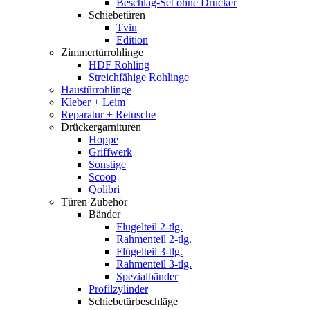
Beschlag-Set ohne Drücker
Schiebetüren
Tvin
Edition
Zimmertürrohlinge
HDF Rohling
Streichfähige Rohlinge
Haustürrohlinge
Kleber + Leim
Reparatur + Retusche
Drückergarnituren
Hoppe
Griffwerk
Sonstige
Scoop
Qolibri
Türen Zubehör
Bänder
Flügelteil 2-tlg.
Rahmenteil 2-tlg.
Flügelteil 3-tlg.
Rahmenteil 3-tlg.
Spezialbänder
Profilzylinder
Schiebetürbeschläge