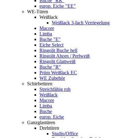
Buche "RR"
europ. Eiche "EE"
WE-Türen
Weißlack
Weißlack 3-fach Verriegelung
Macore
Limba
Buche "E"
Eiche Select
Ringolit Buche hell
Ringolit Ahorn / Perlweiß
Ringolit Glattweiß
Buche "R"
Prüm Weißlack EC
WE Zubehör
Schiebetüren
Streichfähig roh
Weißlack
Macore
Limba
Buche
europ. Eiche
Ganzglastüren
Drehtüren
Studio/Office