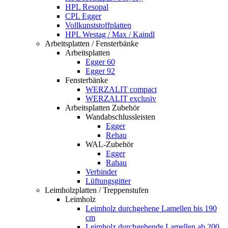
HPL Resopal
CPL Egger
Vollkunststoffplatten
HPL Westag / Max / Kaindl
Arbeitsplatten / Fensterbänke
Arbeitsplatten
Egger 60
Egger 92
Fensterbänke
WERZALIT compact
WERZALIT exclusiv
Arbeitsplatten Zubehör
Wandabschlussleisten
Egger
Rehau
WAL-Zubehör
Egger
Rahau
Verbinder
Lüftungsgitter
Leimholzplatten / Treppenstufen
Leimholz
Leimholz durchgehene Lamellen bis 190
cm
Leimholz durchgehende Lamellen ab 200