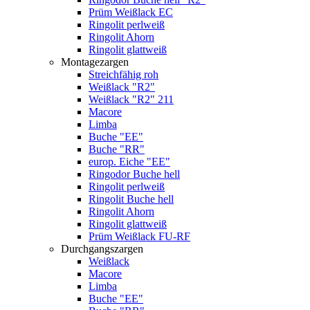
Prüm Weißlack EC
Ringolit perlweiß
Ringolit Ahorn
Ringolit glattweiß
Montagezargen
Streichfähig roh
Weißlack "R2"
Weißlack "R2" 211
Macore
Limba
Buche "EE"
Buche "RR"
europ. Eiche "EE"
Ringodor Buche hell
Ringolit perlweiß
Ringolit Buche hell
Ringolit Ahorn
Ringolit glattweiß
Prüm Weißlack FU-RF
Durchgangszargen
Weißlack
Macore
Limba
Buche "EE"