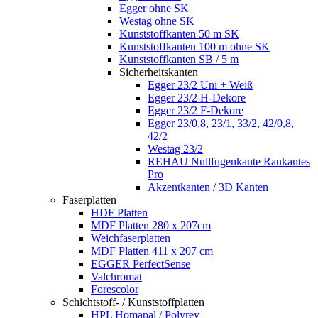
Egger ohne SK
Westag ohne SK
Kunststoffkanten 50 m SK
Kunststoffkanten 100 m ohne SK
Kunststoffkanten SB / 5 m
Sicherheitskanten
Egger 23/2 Uni + Weiß
Egger 23/2 H-Dekore
Egger 23/2 F-Dekore
Egger 23/0,8, 23/1, 33/2, 42/0,8,
42/2
Westag 23/2
REHAU Nullfugenkante Raukantes
Pro
Akzentkanten / 3D Kanten
Faserplatten
HDF Platten
MDF Platten 280 x 207cm
Weichfaserplatten
MDF Platten 411 x 207 cm
EGGER PerfectSense
Valchromat
Forescolor
Schichtstoff- / Kunststoffplatten
HPL Homapal / Polyrey