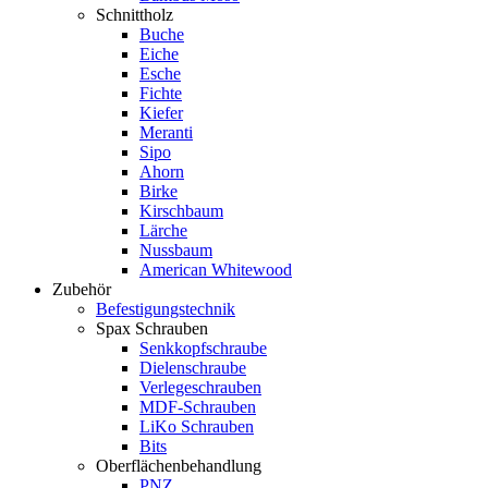
Schnittholz
Buche
Eiche
Esche
Fichte
Kiefer
Meranti
Sipo
Ahorn
Birke
Kirschbaum
Lärche
Nussbaum
American Whitewood
Zubehör
Befestigungstechnik
Spax Schrauben
Senkkopfschraube
Dielenschraube
Verlegeschrauben
MDF-Schrauben
LiKo Schrauben
Bits
Oberflächenbehandlung
PNZ