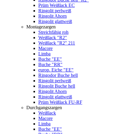
Prüm Weißlack EC
Ringolit perlweiß
Ringolit Ahorn
Ringolit glattweiß
Montagezargen
Streichfähig roh
Weißlack "R2"
Weißlack "R2" 211
Macore
Limba
Buche "EE"
Buche "RR"
europ. Eiche "EE"
Ringodor Buche hell
Ringolit perlweiß
Ringolit Buche hell
Ringolit Ahorn
Ringolit glattweiß
Prüm Weißlack FU-RF
Durchgangszargen
Weißlack
Macore
Limba
Buche "EE"