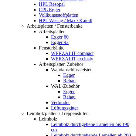
HPL Resopal
CPL Egger
Vollkunststoffplatten
HPL Westag / Max / Kaindl
Arbeitsplatten / Fensterbänke
Arbeitsplatten
Egger 60
Egger 92
Fensterbänke
WERZALIT compact
WERZALIT exclusiv
Arbeitsplatten Zubehör
Wandabschlussleisten
Egger
Rehau
WAL-Zubehör
Egger
Rahau
Verbinder
Lüftungsgitter
Leimholzplatten / Treppenstufen
Leimholz
Leimholz durchgehene Lamellen bis 190
cm
Leimholz durchgehende Lamellen ab 200