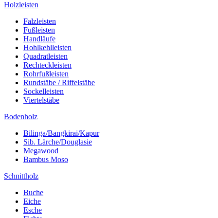
Holzleisten
Falzleisten
Fußleisten
Handläufe
Hohlkehlleisten
Quadratleisten
Rechteckleisten
Rohrfußleisten
Rundstäbe / Riffelstäbe
Sockelleisten
Viertelstäbe
Bodenholz
Bilinga/Bangkirai/Kapur
Sib. Lärche/Douglasie
Megawood
Bambus Moso
Schnittholz
Buche
Eiche
Esche