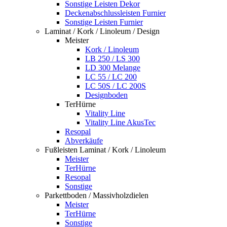
Sonstige Leisten Dekor
Deckenabschlussleisten Furnier
Sonstige Leisten Furnier
Laminat / Kork / Linoleum / Design
Meister
Kork / Linoleum
LB 250 / LS 300
LD 300 Melange
LC 55 / LC 200
LC 50S / LC 200S
Designboden
TerHürne
Vitality Line
Vitality Line AkusTec
Resopal
Abverkäufe
Fußleisten Laminat / Kork / Linoleum
Meister
TerHürne
Resopal
Sonstige
Parkettboden / Massivholzdielen
Meister
TerHürne
Sonstige