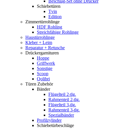
Beschlag-Set ohne Drücker
Schiebetüren
Tvin
Edition
Zimmertürrohlinge
HDF Rohling
Streichfähige Rohlinge
Haustürrohlinge
Kleber + Leim
Reparatur + Retusche
Drückergarnituren
Hoppe
Griffwerk
Sonstige
Scoop
Qolibri
Türen Zubehör
Bänder
Flügelteil 2-tlg.
Rahmenteil 2-tlg.
Flügelteil 3-tlg.
Rahmenteil 3-tlg.
Spezialbänder
Profilzylinder
Schiebetürbeschläge