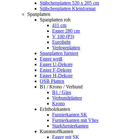
Stäbchenplatten 520 x 205 cm
Stäbchenplatten Kleinformat
Spanplatten
Spanplatten roh
411 cm
Egger 280 cm
V 100 (P3)
Eurolight
Verlegeplatten
Spanplatten furniert
Egger weiß
Egger U-Dekore
Egger F-Dekore
Egger H-Dekore
OSB Platten
B1 / Krono / Verbund
B1 / Gips
Verbundplatten
Krono
Echtholzkanten
Furnierkanten SK
Furnierkanten mit Vlies
Starkfurnierkanten
Kunststoffkanten
Egger mit SK