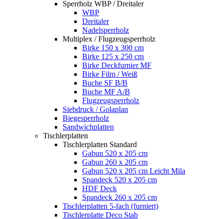
Sperrholz WBP / Dreitaler
WBP
Dreitaler
Nadelsperrholz
Multiplex / Flugzeugsperrholz
Birke 150 x 300 cm
Birke 125 x 250 cm
Birke Deckfurnier MF
Birke Film / Weiß
Buche SF B/B
Buche MF A/B
Flugzeugsperrholz
Siebdruck / Golaplan
Biegesperrholz
Sandwichplatten
Tischlerplatten
Tischlerplatten Standard
Gabun 520 x 205 cm
Gabun 260 x 205 cm
Gabun 520 x 205 cm Leicht Mila
Spandeck 520 x 205 cm
HDF Deck
Spandeck 260 x 205 cm
Tischlerplatten 5-fach (furniert)
Tischlerplatte Deco Stab