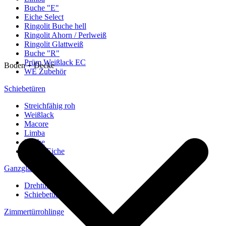
Buche "E"
Eiche Select
Ringolit Buche hell
Ringolit Ahorn / Perlweiß
Ringolit Glattweiß
Buche "R"
Prüm Weißlack EC
Boden + Decke
WE Zubehör
Schiebetüren
Streichfähig roh
Weißlack
Macore
Limba
Buche
europ. Eiche
Ganzglastüren
Drehtüren
Schiebetüren
Zimmertürrohlinge