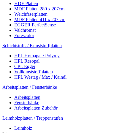
HDF Platten
MDF Platten 280 x 207cm
Weichfaserplatten
MDF Platten 411 x 207 cm
EGGER PerfectSense
Valchromat
Forescolor
Schichtstoff- / Kunststoffplatten
HPL Homapal / Polyrey
HPL Resopal
CPL Egger
Vollkunststoffplatten
HPL Westag / Max / Kaindl
Arbeitsplatten / Fensterbänke
Arbeitsplatten
Fensterbänke
Arbeitsplatten Zubehör
Leimholzplatten / Treppenstufen
Leimholz