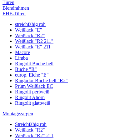
Türen
Blendrahmen
EHF-Türen
streichfähig roh
Weißlack "E"
Weißlack "R2"
Weißlack "R2 211"
Weißlack "E" 211
Macore
Limba
Ringolit Buche hell
Buche "R"
europ. Eiche "E"
Ringodor Buche hell "R2"
Prüm Weißlack EC
Ringolit perlweiß
Ringolit Ahorn
Ringolit glattweiß
Montagezargen
Streichfähig roh
Weißlack "R2"
Weißlack "R2" 211