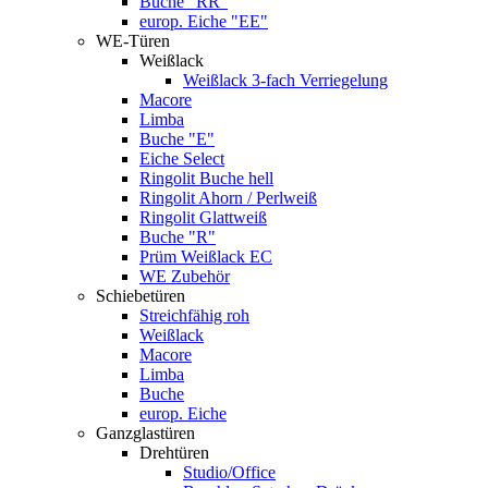
Buche "RR"
europ. Eiche "EE"
WE-Türen
Weißlack
Weißlack 3-fach Verriegelung
Macore
Limba
Buche "E"
Eiche Select
Ringolit Buche hell
Ringolit Ahorn / Perlweiß
Ringolit Glattweiß
Buche "R"
Prüm Weißlack EC
WE Zubehör
Schiebetüren
Streichfähig roh
Weißlack
Macore
Limba
Buche
europ. Eiche
Ganzglastüren
Drehtüren
Studio/Office