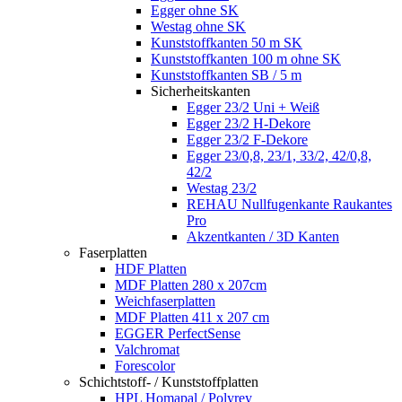
Egger ohne SK
Westag ohne SK
Kunststoffkanten 50 m SK
Kunststoffkanten 100 m ohne SK
Kunststoffkanten SB / 5 m
Sicherheitskanten
Egger 23/2 Uni + Weiß
Egger 23/2 H-Dekore
Egger 23/2 F-Dekore
Egger 23/0,8, 23/1, 33/2, 42/0,8,
42/2
Westag 23/2
REHAU Nullfugenkante Raukantes
Pro
Akzentkanten / 3D Kanten
Faserplatten
HDF Platten
MDF Platten 280 x 207cm
Weichfaserplatten
MDF Platten 411 x 207 cm
EGGER PerfectSense
Valchromat
Forescolor
Schichtstoff- / Kunststoffplatten
HPL Homapal / Polyrey