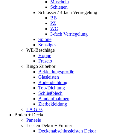
Muscheln
Schienen
Schlösser / 3-fach Verriegelung
BB
PZ
WC
3-fach Verriegelung
Spione
Sonstiges
WE-Beschläge
Hoppe
Frascio
Ringo Zubehör
Bekleidungsprofile
Glasleisten
Bodendichtung
Top-Dichtung
Schließblech
Bandaufnahmen
Zierbekleidung
LA Glas
Boden + Decke
Paneele
Leisten Dekor + Furnier
Deckenabschlussleisten Dekor