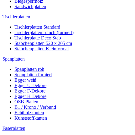
Biegesperrholz
Sandwichplatten
Tischlerplatten
Tischlerplatten Standard
Tischlerplatten 5-fach (furniert)
Tischlerplatte Deco Stab
Stäbchenplatten 520 x 205 cm
Stäbchenplatten Kleinformat
Spanplatten
Spanplatten roh
Spanplatten furniert
Egger weiß
Egger U-Dekore
Egger F-Dekore
Egger H-Dekore
OSB Platten
B1 / Krono / Verbund
Echtholzkanten
Kunststoffkanten
Faserplatten