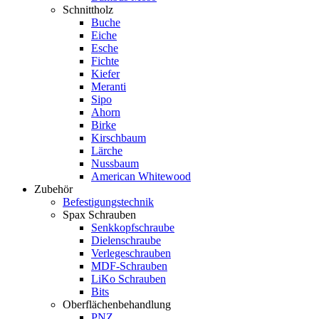
Schnittholz
Buche
Eiche
Esche
Fichte
Kiefer
Meranti
Sipo
Ahorn
Birke
Kirschbaum
Lärche
Nussbaum
American Whitewood
Zubehör
Befestigungstechnik
Spax Schrauben
Senkkopfschraube
Dielenschraube
Verlegeschrauben
MDF-Schrauben
LiKo Schrauben
Bits
Oberflächenbehandlung
PNZ