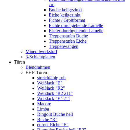
cm
Buche keilgezinkt
Eiche keilgezinkt
Fichte / Großformat
Fichte durchgehende Lamelle
Kiefer durchgehende Lamelle
Treppenstufen Buche
Treppenstufen Eiche
Treppenwangen
Mineralwerkstoff
3-Schichtplatten
Türen
Blendrahmen
EHF-Türen
streichfähig roh
Weißlack "E"
Weißlack "R2"
Weißlack "R2 211"
Weißlack "E" 211
Macore
Limba
Ringolit Buche hell
Buche "R"
europ. Eiche "E"
Ringodor Buche hell "R2"