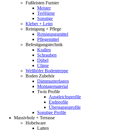
Fußleisten Furnier
Meister
TerHürne
Sonstige
Kleber + Leim
Reinigung + Pflege
Reinigungsmittel
Pflegemittel
Befestigungstechnik
Krallen
Schrauben
Dübel
Clipse
Wellhöfer Bodentreppe
Boden Zubehör
Dämmunterlagen
Montagematerial
Twin Profile
Ausgleichsprofile
Endprofile
Übergangsprofile
Sonstige Profile
Massivholz + Terrasse
Hobelware
Latten