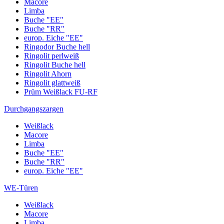
Macore
Limba
Buche "EE"
Buche "RR"
europ. Eiche "EE"
Ringodor Buche hell
Ringolit perlweiß
Ringolit Buche hell
Ringolit Ahorn
Ringolit glattweiß
Prüm Weißlack FU-RF
Durchgangszargen
Weißlack
Macore
Limba
Buche "EE"
Buche "RR"
europ. Eiche "EE"
WE-Türen
Weißlack
Macore
Limba