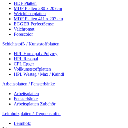
HDF Platten
MDF Platten 280 x 207cm
Weichfaserplatten
MDF Platten 411 x 207 cm
EGGER PerfectSense
Valchromat
Forescolor
Schichtstoff- / Kunststoffplatten
HPL Homapal / Polyrey
HPL Resopal
CPL Egger
Vollkunststoffplatten
HPL Westag / Max / Kaindl
Arbeitsplatten / Fensterbänke
Arbeitsplatten
Fensterbänke
Arbeitsplatten Zubehör
Leimholzplatten / Treppenstufen
Leimholz