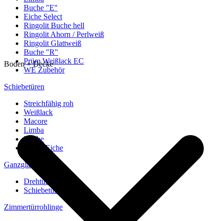
Buche "E"
Eiche Select
Ringolit Buche hell
Ringolit Ahorn / Perlweiß
Ringolit Glattweiß
Buche "R"
Prüm Weißlack EC
Boden + Decke
WE Zubehör
Schiebetüren
Streichfähig roh
Weißlack
Macore
Limba
Buche
europ. Eiche
Ganzglastüren
Drehtüren
Schiebetüren
Zimmertürrohlinge