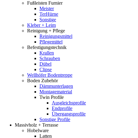
Fußleisten Furnier
Meister
TerHürne
Sonstige
Kleber + Leim
Reinigung + Pflege
Reinigungsmittel
Pflegemittel
Befestigungstechnik
Krallen
Schrauben
Dübel
Clipse
Wellhöfer Bodentreppe
Boden Zubehör
Dämmunterlagen
Montagematerial
Twin Profile
Ausgleichsprofile
Endprofile
Übergangsprofile
Sonstige Profile
Massivholz + Terrasse
Hobelware
Latten