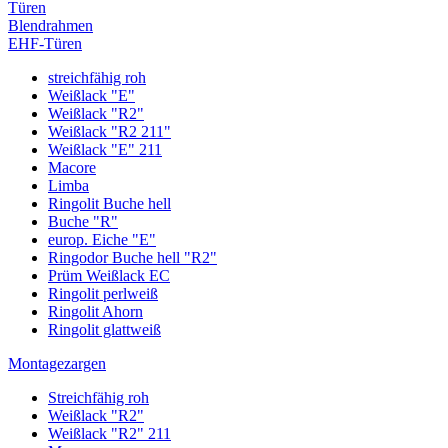
Türen
Blendrahmen
EHF-Türen
streichfähig roh
Weißlack "E"
Weißlack "R2"
Weißlack "R2 211"
Weißlack "E" 211
Macore
Limba
Ringolit Buche hell
Buche "R"
europ. Eiche "E"
Ringodor Buche hell "R2"
Prüm Weißlack EC
Ringolit perlweiß
Ringolit Ahorn
Ringolit glattweiß
Montagezargen
Streichfähig roh
Weißlack "R2"
Weißlack "R2" 211