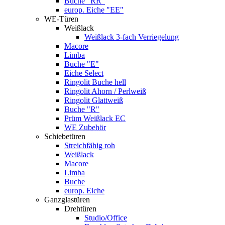
Buche "RR"
europ. Eiche "EE"
WE-Türen
Weißlack
Weißlack 3-fach Verriegelung
Macore
Limba
Buche "E"
Eiche Select
Ringolit Buche hell
Ringolit Ahorn / Perlweiß
Ringolit Glattweiß
Buche "R"
Prüm Weißlack EC
WE Zubehör
Schiebetüren
Streichfähig roh
Weißlack
Macore
Limba
Buche
europ. Eiche
Ganzglastüren
Drehtüren
Studio/Office