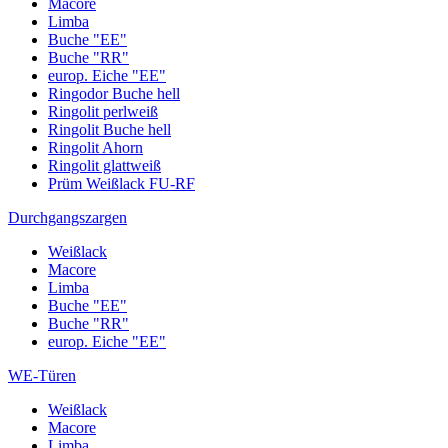
Macore
Limba
Buche "EE"
Buche "RR"
europ. Eiche "EE"
Ringodor Buche hell
Ringolit perlweiß
Ringolit Buche hell
Ringolit Ahorn
Ringolit glattweiß
Prüm Weißlack FU-RF
Durchgangszargen
Weißlack
Macore
Limba
Buche "EE"
Buche "RR"
europ. Eiche "EE"
WE-Türen
Weißlack
Macore
Limba