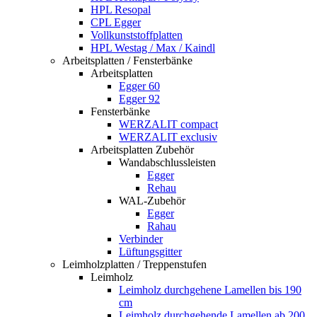
HPL Resopal
CPL Egger
Vollkunststoffplatten
HPL Westag / Max / Kaindl
Arbeitsplatten / Fensterbänke
Arbeitsplatten
Egger 60
Egger 92
Fensterbänke
WERZALIT compact
WERZALIT exclusiv
Arbeitsplatten Zubehör
Wandabschlussleisten
Egger
Rehau
WAL-Zubehör
Egger
Rahau
Verbinder
Lüftungsgitter
Leimholzplatten / Treppenstufen
Leimholz
Leimholz durchgehene Lamellen bis 190
cm
Leimholz durchgehende Lamellen ab 200