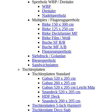
Sperrholz WBP / Dreitaler
WBP
Dreitaler
Nadelsperrholz
Multiplex / Flugzeugsperrholz
Birke 150 x 300 cm
Birke 125 x 250 cm
Birke Deckfurnier MF
Birke Film / Weiß
Buche SF B/B
Buche MF A/B
Flugzeugsperrholz
Siebdruck / Golaplan
Biegesperrholz
Sandwichplatten
Tischlerplatten
Tischlerplatten Standard
Gabun 520 x 205 cm
Gabun 260 x 205 cm
Gabun 520 x 205 cm Leicht Mila
Spandeck 520 x 205 cm
HDF Deck
Spandeck 260 x 205 cm
Tischlerplatten 5-fach (furniert)
Tischlerplatte Deco Stab