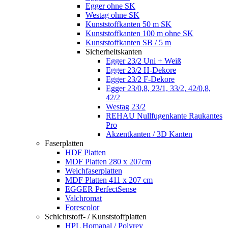
Egger ohne SK
Westag ohne SK
Kunststoffkanten 50 m SK
Kunststoffkanten 100 m ohne SK
Kunststoffkanten SB / 5 m
Sicherheitskanten
Egger 23/2 Uni + Weiß
Egger 23/2 H-Dekore
Egger 23/2 F-Dekore
Egger 23/0,8, 23/1, 33/2, 42/0,8,
42/2
Westag 23/2
REHAU Nullfugenkante Raukantes
Pro
Akzentkanten / 3D Kanten
Faserplatten
HDF Platten
MDF Platten 280 x 207cm
Weichfaserplatten
MDF Platten 411 x 207 cm
EGGER PerfectSense
Valchromat
Forescolor
Schichtstoff- / Kunststoffplatten
HPL Homapal / Polyrey