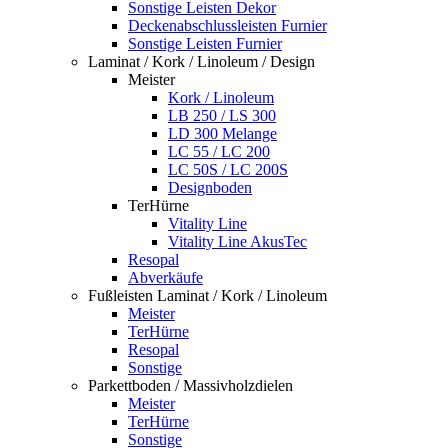
Sonstige Leisten Dekor
Deckenabschlussleisten Furnier
Sonstige Leisten Furnier
Laminat / Kork / Linoleum / Design
Meister
Kork / Linoleum
LB 250 / LS 300
LD 300 Melange
LC 55 / LC 200
LC 50S / LC 200S
Designboden
TerHürne
Vitality Line
Vitality Line AkusTec
Resopal
Abverkäufe
Fußleisten Laminat / Kork / Linoleum
Meister
TerHürne
Resopal
Sonstige
Parkettboden / Massivholzdielen
Meister
TerHürne
Sonstige