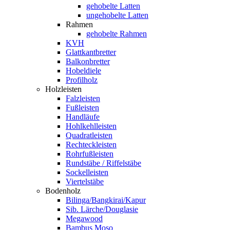
gehobelte Latten
ungehobelte Latten
Rahmen
gehobelte Rahmen
KVH
Glattkantbretter
Balkonbretter
Hobeldiele
Profilholz
Holzleisten
Falzleisten
Fußleisten
Handläufe
Hohlkehlleisten
Quadratleisten
Rechteckleisten
Rohrfußleisten
Rundstäbe / Riffelstäbe
Sockelleisten
Viertelstäbe
Bodenholz
Bilinga/Bangkirai/Kapur
Sib. Lärche/Douglasie
Megawood
Bambus Moso