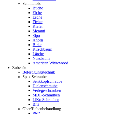
Schnittholz
Buche
Eiche
Esche
Fichte
Kiefer
Meranti
Sipo
Ahorn
Birke
Kirschbaum
Lärche
Nussbaum
American Whitewood
Zubehör
Befestigungstechnik
Spax Schrauben
Senkkopfschraube
Dielenschraube
Verlegeschrauben
MDF-Schrauben
LiKo Schrauben
Bits
Oberflächenbehandlung
PNZ