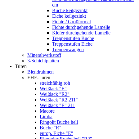
cm
Buche keilgezinkt
Eiche keilgezinkt
Fichte / Großformat
Fichte durchgehende Lamelle
Kiefer durchgehende Lamelle
Treppenstufen Buche
Treppenstufen Eiche
Treppenwangen
Mineralwerkstoff
3-Schichtplatten
Türen
Blendrahmen
EHF-Türen
streichfähig roh
Weißlack "E"
Weißlack "R2"
Weißlack "R2 211"
Weißlack "E" 211
Macore
Limba
Ringolit Buche hell
Buche "R"
europ. Eiche "E"
Ringodor Buche hell "R2"