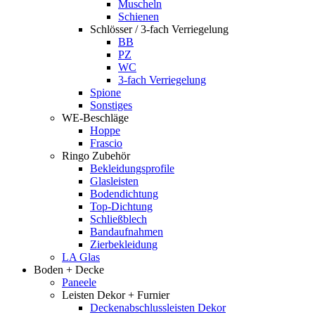
Muscheln
Schienen
Schlösser / 3-fach Verriegelung
BB
PZ
WC
3-fach Verriegelung
Spione
Sonstiges
WE-Beschläge
Hoppe
Frascio
Ringo Zubehör
Bekleidungsprofile
Glasleisten
Bodendichtung
Top-Dichtung
Schließblech
Bandaufnahmen
Zierbekleidung
LA Glas
Boden + Decke
Paneele
Leisten Dekor + Furnier
Deckenabschlussleisten Dekor