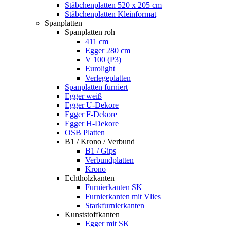
Stäbchenplatten 520 x 205 cm
Stäbchenplatten Kleinformat
Spanplatten
Spanplatten roh
411 cm
Egger 280 cm
V 100 (P3)
Eurolight
Verlegeplatten
Spanplatten furniert
Egger weiß
Egger U-Dekore
Egger F-Dekore
Egger H-Dekore
OSB Platten
B1 / Krono / Verbund
B1 / Gips
Verbundplatten
Krono
Echtholzkanten
Furnierkanten SK
Furnierkanten mit Vlies
Starkfurnierkanten
Kunststoffkanten
Egger mit SK