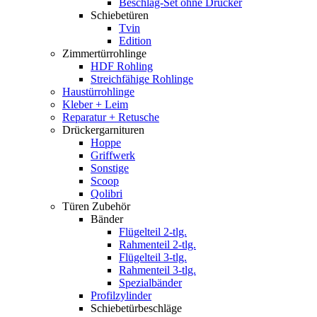
Beschlag-Set ohne Drücker
Schiebetüren
Tvin
Edition
Zimmertürrohlinge
HDF Rohling
Streichfähige Rohlinge
Haustürrohlinge
Kleber + Leim
Reparatur + Retusche
Drückergarnituren
Hoppe
Griffwerk
Sonstige
Scoop
Qolibri
Türen Zubehör
Bänder
Flügelteil 2-tlg.
Rahmenteil 2-tlg.
Flügelteil 3-tlg.
Rahmenteil 3-tlg.
Spezialbänder
Profilzylinder
Schiebetürbeschläge