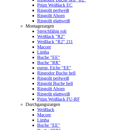
Prüm Weißlack EC
Ringolit perlweiß
Ringolit Ahorn
Ringolit glattweiß
Montagezargen
Streichfähig roh
Weißlack "R2"
Weißlack "R2" 211
Macore
Limba
Buche "EE"
Buche "RR"
europ. Eiche "EE"
Ringodor Buche hell
Ringolit perlweiß
Ringolit Buche hell
Ringolit Ahorn
Ringolit glattweiß
Prüm Weißlack FU-RF
Durchgangszargen
Weißlack
Macore
Limba
Buche "EE"