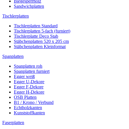
Biegesperrholz
Sandwichplatten
Tischlerplatten
Tischlerplatten Standard
Tischlerplatten 5-fach (furniert)
Tischlerplatte Deco Stab
Stäbchenplatten 520 x 205 cm
Stäbchenplatten Kleinformat
Spanplatten
Spanplatten roh
Spanplatten furniert
Egger weiß
Egger U-Dekore
Egger F-Dekore
Egger H-Dekore
OSB Platten
B1 / Krono / Verbund
Echtholzkanten
Kunststoffkanten
Faserplatten