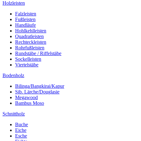
Holzleisten
Falzleisten
Fußleisten
Handläufe
Hohlkehlleisten
Quadratleisten
Rechteckleisten
Rohrfußleisten
Rundstäbe / Riffelstäbe
Sockelleisten
Viertelstäbe
Bodenholz
Bilinga/Bangkirai/Kapur
Sib. Lärche/Douglasie
Megawood
Bambus Moso
Schnittholz
Buche
Eiche
Esche