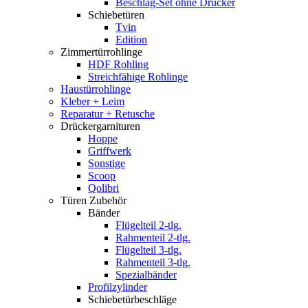
Beschlag-Set ohne Drücker
Schiebetüren
Tvin
Edition
Zimmertürrohlinge
HDF Rohling
Streichfähige Rohlinge
Haustürrohlinge
Kleber + Leim
Reparatur + Retusche
Drückergarnituren
Hoppe
Griffwerk
Sonstige
Scoop
Qolibri
Türen Zubehör
Bänder
Flügelteil 2-tlg.
Rahmenteil 2-tlg.
Flügelteil 3-tlg.
Rahmenteil 3-tlg.
Spezialbänder
Profilzylinder
Schiebetürbeschläge