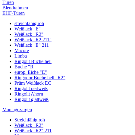
Türen
Blendrahmen
EHF-Türen
streichfähig roh
Weißlack "E"
Weißlack "R2"
Weißlack "R2 211"
Weißlack "E" 211
Macore
Limba
Ringolit Buche hell
Buche "R"
europ. Eiche "E"
Ringodor Buche hell "R2"
Prüm Weißlack EC
Ringolit perlweiß
Ringolit Ahorn
Ringolit glattweiß
Montagezargen
Streichfähig roh
Weißlack "R2"
Weißlack "R2" 211