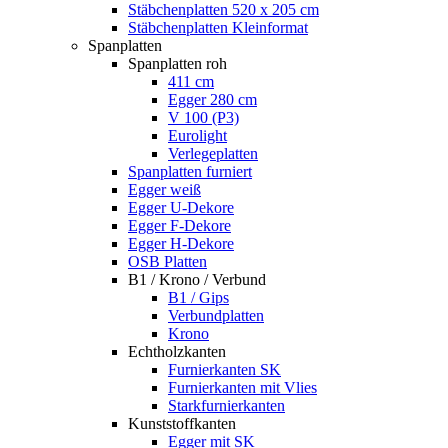
Stäbchenplatten 520 x 205 cm
Stäbchenplatten Kleinformat
Spanplatten
Spanplatten roh
411 cm
Egger 280 cm
V 100 (P3)
Eurolight
Verlegeplatten
Spanplatten furniert
Egger weiß
Egger U-Dekore
Egger F-Dekore
Egger H-Dekore
OSB Platten
B1 / Krono / Verbund
B1 / Gips
Verbundplatten
Krono
Echtholzkanten
Furnierkanten SK
Furnierkanten mit Vlies
Starkfurnierkanten
Kunststoffkanten
Egger mit SK