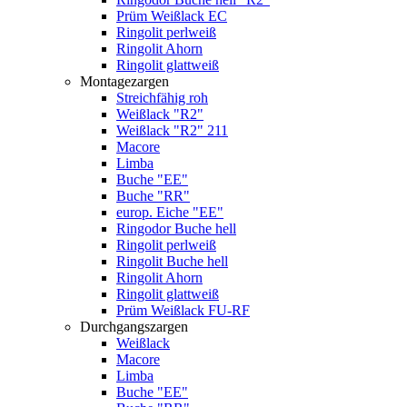
Prüm Weißlack EC
Ringolit perlweiß
Ringolit Ahorn
Ringolit glattweiß
Montagezargen
Streichfähig roh
Weißlack "R2"
Weißlack "R2" 211
Macore
Limba
Buche "EE"
Buche "RR"
europ. Eiche "EE"
Ringodor Buche hell
Ringolit perlweiß
Ringolit Buche hell
Ringolit Ahorn
Ringolit glattweiß
Prüm Weißlack FU-RF
Durchgangszargen
Weißlack
Macore
Limba
Buche "EE"