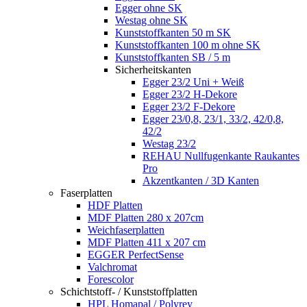
Egger ohne SK
Westag ohne SK
Kunststoffkanten 50 m SK
Kunststoffkanten 100 m ohne SK
Kunststoffkanten SB / 5 m
Sicherheitskanten
Egger 23/2 Uni + Weiß
Egger 23/2 H-Dekore
Egger 23/2 F-Dekore
Egger 23/0,8, 23/1, 33/2, 42/0,8,
42/2
Westag 23/2
REHAU Nullfugenkante Raukantes
Pro
Akzentkanten / 3D Kanten
Faserplatten
HDF Platten
MDF Platten 280 x 207cm
Weichfaserplatten
MDF Platten 411 x 207 cm
EGGER PerfectSense
Valchromat
Forescolor
Schichtstoff- / Kunststoffplatten
HPL Homapal / Polyrey