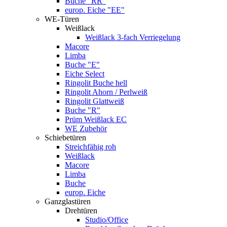
Buche "RR"
europ. Eiche "EE"
WE-Türen
Weißlack
Weißlack 3-fach Verriegelung
Macore
Limba
Buche "E"
Eiche Select
Ringolit Buche hell
Ringolit Ahorn / Perlweiß
Ringolit Glattweiß
Buche "R"
Prüm Weißlack EC
WE Zubehör
Schiebetüren
Streichfähig roh
Weißlack
Macore
Limba
Buche
europ. Eiche
Ganzglastüren
Drehtüren
Studio/Office