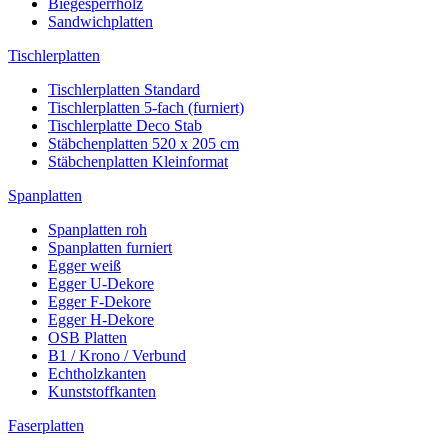
Biegesperrholz
Sandwichplatten
Tischlerplatten
Tischlerplatten Standard
Tischlerplatten 5-fach (furniert)
Tischlerplatte Deco Stab
Stäbchenplatten 520 x 205 cm
Stäbchenplatten Kleinformat
Spanplatten
Spanplatten roh
Spanplatten furniert
Egger weiß
Egger U-Dekore
Egger F-Dekore
Egger H-Dekore
OSB Platten
B1 / Krono / Verbund
Echtholzkanten
Kunststoffkanten
Faserplatten