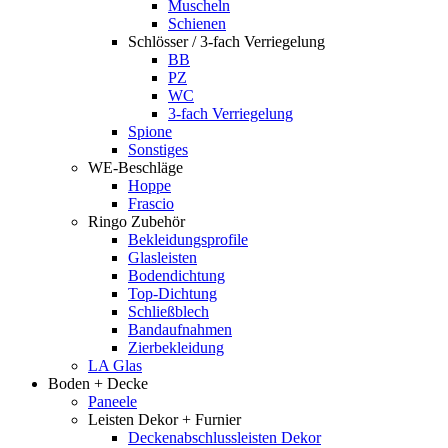
Muscheln
Schienen
Schlösser / 3-fach Verriegelung
BB
PZ
WC
3-fach Verriegelung
Spione
Sonstiges
WE-Beschläge
Hoppe
Frascio
Ringo Zubehör
Bekleidungsprofile
Glasleisten
Bodendichtung
Top-Dichtung
Schließblech
Bandaufnahmen
Zierbekleidung
LA Glas
Boden + Decke
Paneele
Leisten Dekor + Furnier
Deckenabschlussleisten Dekor