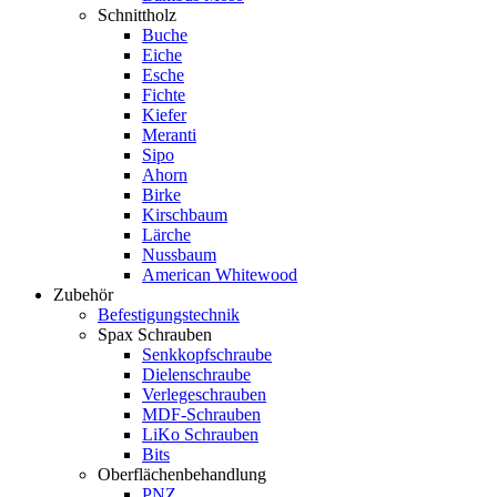
Schnittholz
Buche
Eiche
Esche
Fichte
Kiefer
Meranti
Sipo
Ahorn
Birke
Kirschbaum
Lärche
Nussbaum
American Whitewood
Zubehör
Befestigungstechnik
Spax Schrauben
Senkkopfschraube
Dielenschraube
Verlegeschrauben
MDF-Schrauben
LiKo Schrauben
Bits
Oberflächenbehandlung
PNZ