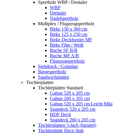
Sperrholz WBP / Dreitaler
WBP
Dreitaler
Nadelsperrholz
Multiplex / Flugzeugsperrholz
Birke 150 x 300 cm
Birke 125 x 250 cm
Birke Deckfurnier MF
Birke Film / Weiß
Buche SF B/B
Buche MF A/B
Flugzeugsperrholz
Siebdruck / Golaplan
Biegesperrholz
Sandwichplatten
Tischlerplatten
Tischlerplatten Standard
Gabun 520 x 205 cm
Gabun 260 x 205 cm
Gabun 520 x 205 cm Leicht Mila
Spandeck 520 x 205 cm
HDF Deck
Spandeck 260 x 205 cm
Tischlerplatten 5-fach (furniert)
Tischlerplatte Deco Stab