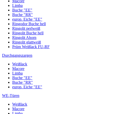
Macore
Limba
Buche "EE"
Buche "RR"
europ. Eiche "EE"
Ringodor Buche hell
Ringolit perlweiß
Ringolit Buche hell
Ringolit Ahorn
Ringolit glattweiß
Prüm Weißlack FU-RF
Durchgangszargen
Weißlack
Macore
Limba
Buche "EE"
Buche "RR"
europ. Eiche "EE"
WE-Türen
Weißlack
Macore
Limba