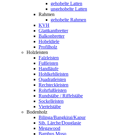
gehobelte Latten
ungehobelte Latten
Rahmen
gehobelte Rahmen
KVH
Glattkantbretter
Balkonbretter
Hobeldiele
Profilholz
Holzleisten
Falzleisten
Fußleisten
Handläufe
Hohlkehlleisten
Quadratleisten
Rechteckleisten
Rohrfußleisten
Rundstäbe / Riffelstäbe
Sockelleisten
Viertelstäbe
Bodenholz
Bilinga/Bangkirai/Kapur
Sib. Lärche/Douglasie
Megawood
Bambus Moso