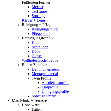
Fußleisten Furnier
Meister
TerHürne
Sonstige
Kleber + Leim
Reinigung + Pflege
Reinigungsmittel
Pflegemittel
Befestigungstechnik
Krallen
Schrauben
Dübel
Clipse
Wellhöfer Bodentreppe
Boden Zubehör
Dämmunterlagen
Montagematerial
Twin Profile
Ausgleichsprofile
Endprofile
Übergangsprofile
Sonstige Profile
Massivholz + Terrasse
Hobelware
Latten