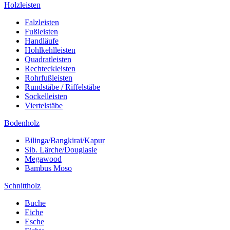
Holzleisten
Falzleisten
Fußleisten
Handläufe
Hohlkehlleisten
Quadratleisten
Rechteckleisten
Rohrfußleisten
Rundstäbe / Riffelstäbe
Sockelleisten
Viertelstäbe
Bodenholz
Bilinga/Bangkirai/Kapur
Sib. Lärche/Douglasie
Megawood
Bambus Moso
Schnittholz
Buche
Eiche
Esche