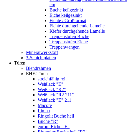
cm
Buche keilgezinkt
Eiche keilgezinkt
Fichte / Großformat
Fichte durchgehende Lamelle
Kiefer durchgehende Lamelle
Treppenstufen Buche
Treppenstufen Eiche
Treppenwangen
Mineralwerkstoff
3-Schichtplatten
Türen
Blendrahmen
EHF-Türen
streichfähig roh
Weißlack "E"
Weißlack "R2"
Weißlack "R2 211"
Weißlack "E" 211
Macore
Limba
Ringolit Buche hell
Buche "R"
europ. Eiche "E"
Ringodor Buche hell "R2"