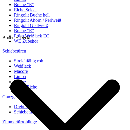
Buche "E"
Eiche Select
Ringolit Buche hell
Ringolit Ahorn / Perlweiß
Ringolit Glattweiß
Buche "R"
Prüm Weißlack EC
Boden + Decke
WE Zubehör
Schiebetüren
Streichfähig roh
Weißlack
Macore
Limba
Buche
europ. Eiche
Ganzglastüren
Drehtüren
Schiebetüren
Zimmertürrohlinge