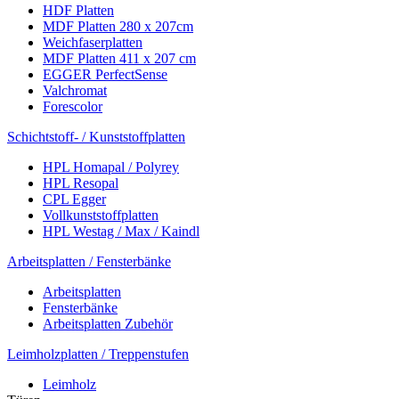
HDF Platten
MDF Platten 280 x 207cm
Weichfaserplatten
MDF Platten 411 x 207 cm
EGGER PerfectSense
Valchromat
Forescolor
Schichtstoff- / Kunststoffplatten
HPL Homapal / Polyrey
HPL Resopal
CPL Egger
Vollkunststoffplatten
HPL Westag / Max / Kaindl
Arbeitsplatten / Fensterbänke
Arbeitsplatten
Fensterbänke
Arbeitsplatten Zubehör
Leimholzplatten / Treppenstufen
Leimholz