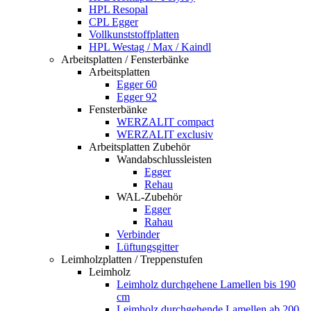
HPL Resopal
CPL Egger
Vollkunststoffplatten
HPL Westag / Max / Kaindl
Arbeitsplatten / Fensterbänke
Arbeitsplatten
Egger 60
Egger 92
Fensterbänke
WERZALIT compact
WERZALIT exclusiv
Arbeitsplatten Zubehör
Wandabschlussleisten
Egger
Rehau
WAL-Zubehör
Egger
Rahau
Verbinder
Lüftungsgitter
Leimholzplatten / Treppenstufen
Leimholz
Leimholz durchgehene Lamellen bis 190
cm
Leimholz durchgehende Lamellen ab 200