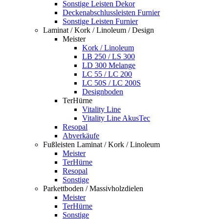
Sonstige Leisten Dekor
Deckenabschlussleisten Furnier
Sonstige Leisten Furnier
Laminat / Kork / Linoleum / Design
Meister
Kork / Linoleum
LB 250 / LS 300
LD 300 Melange
LC 55 / LC 200
LC 50S / LC 200S
Designboden
TerHürne
Vitality Line
Vitality Line AkusTec
Resopal
Abverkäufe
Fußleisten Laminat / Kork / Linoleum
Meister
TerHürne
Resopal
Sonstige
Parkettboden / Massivholzdielen
Meister
TerHürne
Sonstige