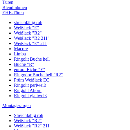
Türen
Blendrahmen
EHF-Türen
streichfähig roh
Weißlack "E"
Weißlack "R2"
Weißlack "R2 211"
Weißlack "E" 211
Macore
Limba
Ringolit Buche hell
Buche "R"
europ. Eiche "E"
Ringodor Buche hell "R2"
Prüm Weißlack EC
Ringolit perlweiß
Ringolit Ahorn
Ringolit glattweiß
Montagezargen
Streichfähig roh
Weißlack "R2"
Weißlack "R2" 211