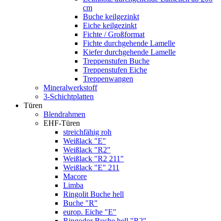
cm
Buche keilgezinkt
Eiche keilgezinkt
Fichte / Großformat
Fichte durchgehende Lamelle
Kiefer durchgehende Lamelle
Treppenstufen Buche
Treppenstufen Eiche
Treppenwangen
Mineralwerkstoff
3-Schichtplatten
Türen
Blendrahmen
EHF-Türen
streichfähig roh
Weißlack "E"
Weißlack "R2"
Weißlack "R2 211"
Weißlack "E" 211
Macore
Limba
Ringolit Buche hell
Buche "R"
europ. Eiche "E"
Ringodor Buche hell "R2"