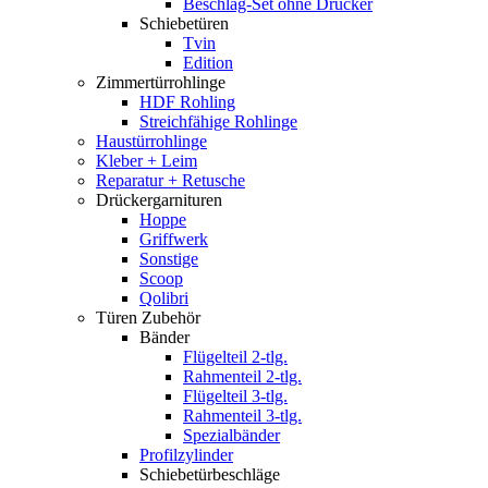
Beschlag-Set ohne Drücker
Schiebetüren
Tvin
Edition
Zimmertürrohlinge
HDF Rohling
Streichfähige Rohlinge
Haustürrohlinge
Kleber + Leim
Reparatur + Retusche
Drückergarnituren
Hoppe
Griffwerk
Sonstige
Scoop
Qolibri
Türen Zubehör
Bänder
Flügelteil 2-tlg.
Rahmenteil 2-tlg.
Flügelteil 3-tlg.
Rahmenteil 3-tlg.
Spezialbänder
Profilzylinder
Schiebetürbeschläge