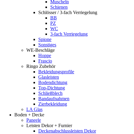
Muscheln
Schienen
Schlösser / 3-fach Verriegelung
BB
PZ
WC
3-fach Verriegelung
Spione
Sonstiges
WE-Beschläge
Hoppe
Frascio
Ringo Zubehör
Bekleidungsprofile
Glasleisten
Bodendichtung
Top-Dichtung
Schließblech
Bandaufnahmen
Zierbekleidung
LA Glas
Boden + Decke
Paneele
Leisten Dekor + Furnier
Deckenabschlussleisten Dekor