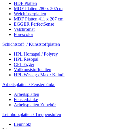
HDF Platten
MDF Platten 280 x 207cm
Weichfaserplatten
MDF Platten 411 x 207 cm
EGGER PerfectSense
Valchromat
Forescolor
Schichtstoff- / Kunststoffplatten
HPL Homapal / Polyrey
HPL Resopal
CPL Egger
Vollkunststoffplatten
HPL Westag / Max / Kaindl
Arbeitsplatten / Fensterbänke
Arbeitsplatten
Fensterbänke
Arbeitsplatten Zubehör
Leimholzplatten / Treppenstufen
Leimholz