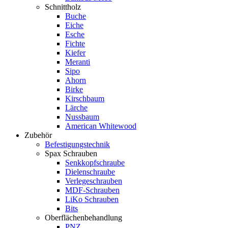
Schnittholz
Buche
Eiche
Esche
Fichte
Kiefer
Meranti
Sipo
Ahorn
Birke
Kirschbaum
Lärche
Nussbaum
American Whitewood
Zubehör
Befestigungstechnik
Spax Schrauben
Senkkopfschraube
Dielenschraube
Verlegeschrauben
MDF-Schrauben
LiKo Schrauben
Bits
Oberflächenbehandlung
PNZ