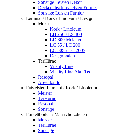
Sonstige Leisten Dekor
Deckenabschlussleisten Furnier
Sonstige Leisten Furnier
Laminat / Kork / Linoleum / Design
Meister
Kork / Linoleum
LB 250 / LS 300
LD 300 Melange
LC 55 / LC 200
LC 50S / LC 200S
Designboden
TerHürne
Vitality Line
Vitality Line AkusTec
Resopal
Abverkäufe
Fußleisten Laminat / Kork / Linoleum
Meister
TerHürne
Resopal
Sonstige
Parkettboden / Massivholzdielen
Meister
TerHürne
Sonstige