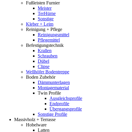
Fußleisten Furnier
Meister
TerHürne
Sonstige
Kleber + Leim
Reinigung + Pflege
Reinigungsmittel
Pflegemittel
Befestigungstechnik
Krallen
Schrauben
Dübel
Clipse
Wellhöfer Bodentreppe
Boden Zubehör
Dämmunterlagen
Montagematerial
Twin Profile
Ausgleichsprofile
Endprofile
Übergangsprofile
Sonstige Profile
Massivholz + Terrasse
Hobelware
Latten