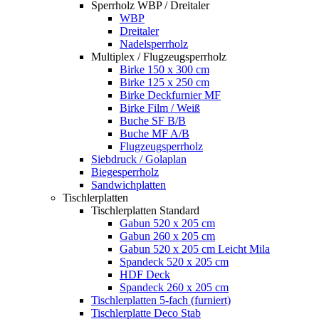
Sperrholz WBP / Dreitaler
WBP
Dreitaler
Nadelsperrholz
Multiplex / Flugzeugsperrholz
Birke 150 x 300 cm
Birke 125 x 250 cm
Birke Deckfurnier MF
Birke Film / Weiß
Buche SF B/B
Buche MF A/B
Flugzeugsperrholz
Siebdruck / Golaplan
Biegesperrholz
Sandwichplatten
Tischlerplatten
Tischlerplatten Standard
Gabun 520 x 205 cm
Gabun 260 x 205 cm
Gabun 520 x 205 cm Leicht Mila
Spandeck 520 x 205 cm
HDF Deck
Spandeck 260 x 205 cm
Tischlerplatten 5-fach (furniert)
Tischlerplatte Deco Stab