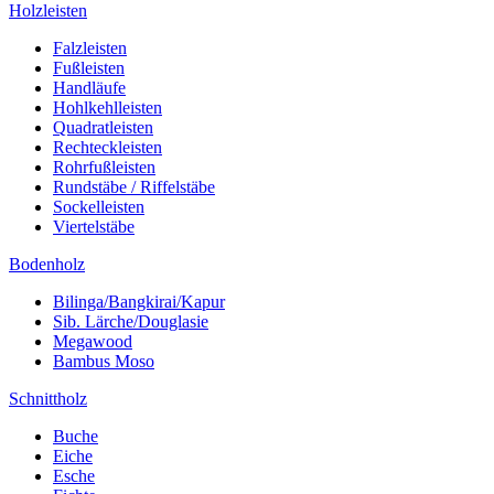
Holzleisten
Falzleisten
Fußleisten
Handläufe
Hohlkehlleisten
Quadratleisten
Rechteckleisten
Rohrfußleisten
Rundstäbe / Riffelstäbe
Sockelleisten
Viertelstäbe
Bodenholz
Bilinga/Bangkirai/Kapur
Sib. Lärche/Douglasie
Megawood
Bambus Moso
Schnittholz
Buche
Eiche
Esche