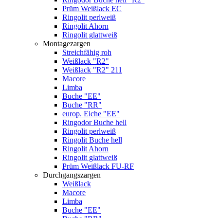
Prüm Weißlack EC
Ringolit perlweiß
Ringolit Ahorn
Ringolit glattweiß
Montagezargen
Streichfähig roh
Weißlack "R2"
Weißlack "R2" 211
Macore
Limba
Buche "EE"
Buche "RR"
europ. Eiche "EE"
Ringodor Buche hell
Ringolit perlweiß
Ringolit Buche hell
Ringolit Ahorn
Ringolit glattweiß
Prüm Weißlack FU-RF
Durchgangszargen
Weißlack
Macore
Limba
Buche "EE"