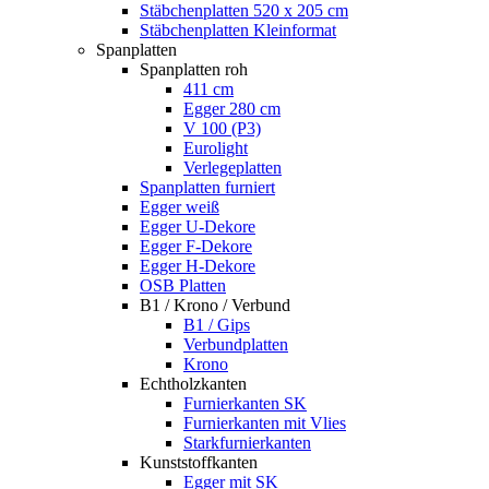
Stäbchenplatten 520 x 205 cm
Stäbchenplatten Kleinformat
Spanplatten
Spanplatten roh
411 cm
Egger 280 cm
V 100 (P3)
Eurolight
Verlegeplatten
Spanplatten furniert
Egger weiß
Egger U-Dekore
Egger F-Dekore
Egger H-Dekore
OSB Platten
B1 / Krono / Verbund
B1 / Gips
Verbundplatten
Krono
Echtholzkanten
Furnierkanten SK
Furnierkanten mit Vlies
Starkfurnierkanten
Kunststoffkanten
Egger mit SK