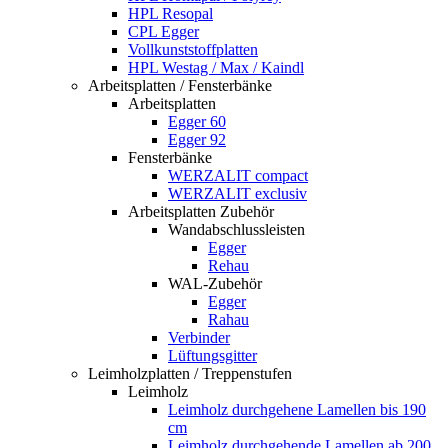
HPL Resopal
CPL Egger
Vollkunststoffplatten
HPL Westag / Max / Kaindl
Arbeitsplatten / Fensterbänke
Arbeitsplatten
Egger 60
Egger 92
Fensterbänke
WERZALIT compact
WERZALIT exclusiv
Arbeitsplatten Zubehör
Wandabschlussleisten
Egger
Rehau
WAL-Zubehör
Egger
Rahau
Verbinder
Lüftungsgitter
Leimholzplatten / Treppenstufen
Leimholz
Leimholz durchgehene Lamellen bis 190
cm
Leimholz durchgehende Lamellen ab 200