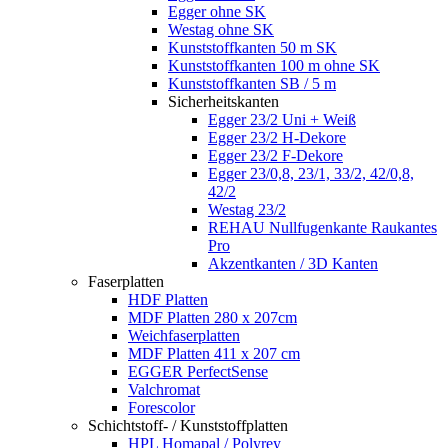
Egger ohne SK
Westag ohne SK
Kunststoffkanten 50 m SK
Kunststoffkanten 100 m ohne SK
Kunststoffkanten SB / 5 m
Sicherheitskanten
Egger 23/2 Uni + Weiß
Egger 23/2 H-Dekore
Egger 23/2 F-Dekore
Egger 23/0,8, 23/1, 33/2, 42/0,8,
42/2
Westag 23/2
REHAU Nullfugenkante Raukantes
Pro
Akzentkanten / 3D Kanten
Faserplatten
HDF Platten
MDF Platten 280 x 207cm
Weichfaserplatten
MDF Platten 411 x 207 cm
EGGER PerfectSense
Valchromat
Forescolor
Schichtstoff- / Kunststoffplatten
HPL Homapal / Polyrey