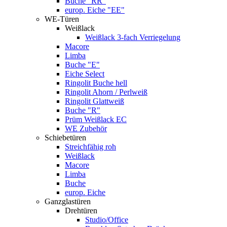
Buche "RR"
europ. Eiche "EE"
WE-Türen
Weißlack
Weißlack 3-fach Verriegelung
Macore
Limba
Buche "E"
Eiche Select
Ringolit Buche hell
Ringolit Ahorn / Perlweiß
Ringolit Glattweiß
Buche "R"
Prüm Weißlack EC
WE Zubehör
Schiebetüren
Streichfähig roh
Weißlack
Macore
Limba
Buche
europ. Eiche
Ganzglastüren
Drehtüren
Studio/Office