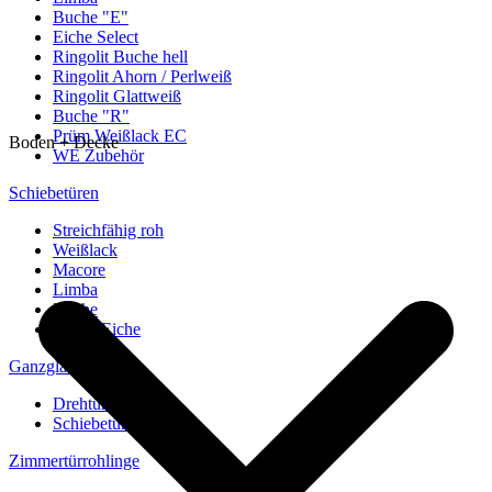
Buche "E"
Eiche Select
Ringolit Buche hell
Ringolit Ahorn / Perlweiß
Ringolit Glattweiß
Buche "R"
Prüm Weißlack EC
Boden + Decke
WE Zubehör
Schiebetüren
Streichfähig roh
Weißlack
Macore
Limba
Buche
europ. Eiche
Ganzglastüren
Drehtüren
Schiebetüren
Zimmertürrohlinge