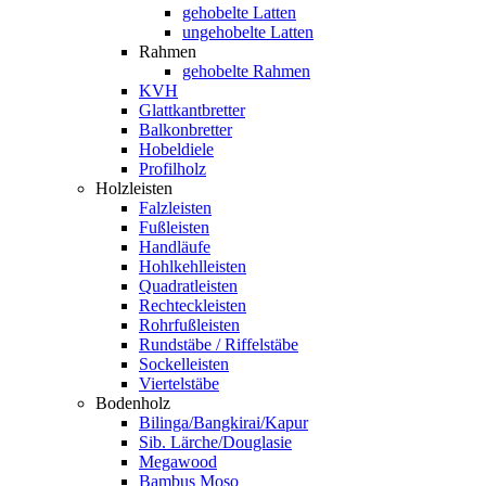
gehobelte Latten
ungehobelte Latten
Rahmen
gehobelte Rahmen
KVH
Glattkantbretter
Balkonbretter
Hobeldiele
Profilholz
Holzleisten
Falzleisten
Fußleisten
Handläufe
Hohlkehlleisten
Quadratleisten
Rechteckleisten
Rohrfußleisten
Rundstäbe / Riffelstäbe
Sockelleisten
Viertelstäbe
Bodenholz
Bilinga/Bangkirai/Kapur
Sib. Lärche/Douglasie
Megawood
Bambus Moso