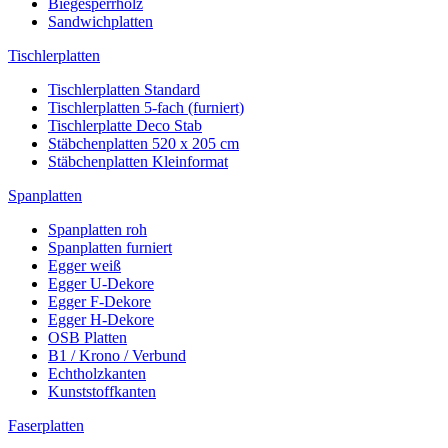
Biegesperrholz
Sandwichplatten
Tischlerplatten
Tischlerplatten Standard
Tischlerplatten 5-fach (furniert)
Tischlerplatte Deco Stab
Stäbchenplatten 520 x 205 cm
Stäbchenplatten Kleinformat
Spanplatten
Spanplatten roh
Spanplatten furniert
Egger weiß
Egger U-Dekore
Egger F-Dekore
Egger H-Dekore
OSB Platten
B1 / Krono / Verbund
Echtholzkanten
Kunststoffkanten
Faserplatten