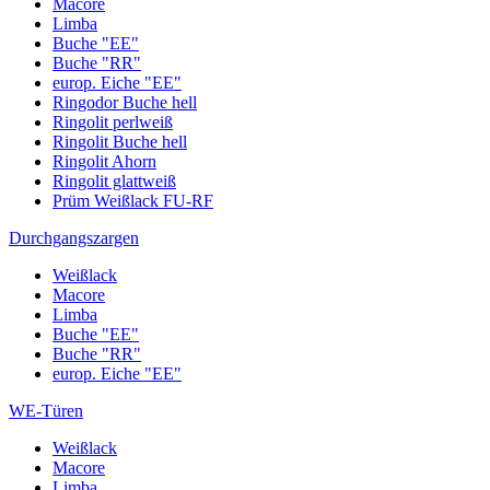
Macore
Limba
Buche "EE"
Buche "RR"
europ. Eiche "EE"
Ringodor Buche hell
Ringolit perlweiß
Ringolit Buche hell
Ringolit Ahorn
Ringolit glattweiß
Prüm Weißlack FU-RF
Durchgangszargen
Weißlack
Macore
Limba
Buche "EE"
Buche "RR"
europ. Eiche "EE"
WE-Türen
Weißlack
Macore
Limba