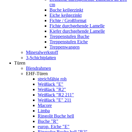
cm
Buche keilgezinkt
Eiche keilgezinkt
Fichte / Großformat
Fichte durchgehende Lamelle
Kiefer durchgehende Lamelle
Treppenstufen Buche
Treppenstufen Eiche
Treppenwangen
Mineralwerkstoff
3-Schichtplatten
Türen
Blendrahmen
EHF-Türen
streichfähig roh
Weißlack "E"
Weißlack "R2"
Weißlack "R2 211"
Weißlack "E" 211
Macore
Limba
Ringolit Buche hell
Buche "R"
europ. Eiche "E"
Ringodor Buche hell "R2"