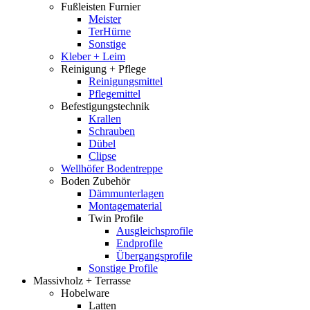
Fußleisten Furnier
Meister
TerHürne
Sonstige
Kleber + Leim
Reinigung + Pflege
Reinigungsmittel
Pflegemittel
Befestigungstechnik
Krallen
Schrauben
Dübel
Clipse
Wellhöfer Bodentreppe
Boden Zubehör
Dämmunterlagen
Montagematerial
Twin Profile
Ausgleichsprofile
Endprofile
Übergangsprofile
Sonstige Profile
Massivholz + Terrasse
Hobelware
Latten