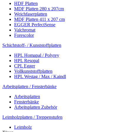
HDF Platten
MDF Platten 280 x 207cm
Weichfaserplatten
MDF Platten 411 x 207 cm
EGGER PerfectSense
Valchromat
Forescolor
Schichtstoff- / Kunststoffplatten
HPL Homapal / Polyrey
HPL Resopal
CPL Egger
Vollkunststoffplatten
HPL Westag / Max / Kaindl
Arbeitsplatten / Fensterbänke
Arbeitsplatten
Fensterbänke
Arbeitsplatten Zubehör
Leimholzplatten / Treppenstufen
Leimholz