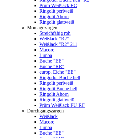
Prüm Weißlack EC
Ringolit perlweiß
Ringolit Ahorn
Ringolit glattweiß
Montagezargen
Streichfähig roh
Weißlack "R2"
Weißlack "R2" 211
Macore
Limba
Buche "EE"
Buche "RR"
europ. Eiche "EE"
Ringodor Buche hell
Ringolit perlweiß
Ringolit Buche hell
Ringolit Ahorn
Ringolit glattweiß
Prüm Weißlack FU-RF
Durchgangszargen
Weißlack
Macore
Limba
Buche "EE"