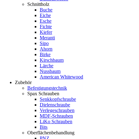
Schnittholz
Buche
Eiche
Esche
Fichte
Kiefer
Meranti
Sipo
Ahorn
Birke
Kirschbaum
Lärche
Nussbaum
American Whitewood
Zubehör
Befestigungstechnik
Spax Schrauben
Senkkopfschraube
Dielenschraube
Verlegeschrauben
MDF-Schrauben
LiKo Schrauben
Bits
Oberflächenbehandlung
PNZ