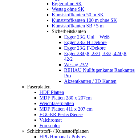
Egger ohne SK
Westag ohne SK
Kunststoffkanten 50 m SK
Kunststoffkanten 100 m ohne SK
Kunststoffkanten SB / 5 m
Sicherheitskanten
Egger 23/2 Uni + Weiß
Egger 23/2 H-Dekore
Egger 23/2 F-Dekore
Egger 23/0,8, 23/1, 33/2, 42/0,8,
42/2
Westag 23/2
REHAU Nullfugenkante Raukantes
Pro
Akzentkanten / 3D Kanten
Faserplatten
HDF Platten
MDF Platten 280 x 207cm
Weichfaserplatten
MDF Platten 411 x 207 cm
EGGER PerfectSense
Valchromat
Forescolor
Schichtstoff- / Kunststoffplatten
HPL Homapal / Polyrey