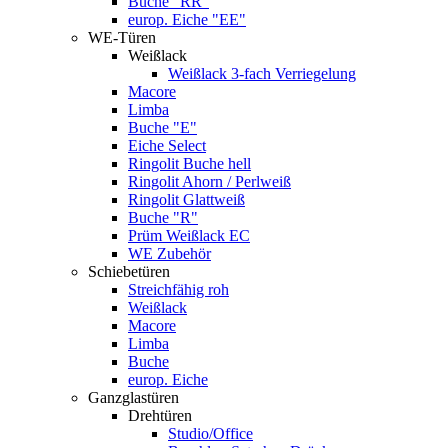
Buche "RR"
europ. Eiche "EE"
WE-Türen
Weißlack
Weißlack 3-fach Verriegelung
Macore
Limba
Buche "E"
Eiche Select
Ringolit Buche hell
Ringolit Ahorn / Perlweiß
Ringolit Glattweiß
Buche "R"
Prüm Weißlack EC
WE Zubehör
Schiebetüren
Streichfähig roh
Weißlack
Macore
Limba
Buche
europ. Eiche
Ganzglastüren
Drehtüren
Studio/Office