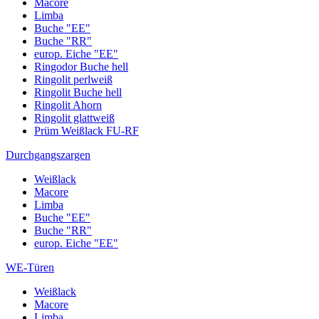
Macore
Limba
Buche "EE"
Buche "RR"
europ. Eiche "EE"
Ringodor Buche hell
Ringolit perlweiß
Ringolit Buche hell
Ringolit Ahorn
Ringolit glattweiß
Prüm Weißlack FU-RF
Durchgangszargen
Weißlack
Macore
Limba
Buche "EE"
Buche "RR"
europ. Eiche "EE"
WE-Türen
Weißlack
Macore
Limba