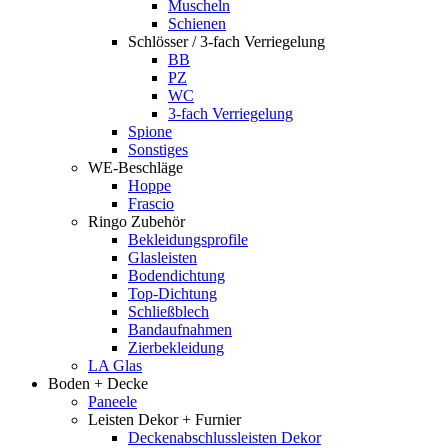
Muscheln
Schienen
Schlösser / 3-fach Verriegelung
BB
PZ
WC
3-fach Verriegelung
Spione
Sonstiges
WE-Beschläge
Hoppe
Frascio
Ringo Zubehör
Bekleidungsprofile
Glasleisten
Bodendichtung
Top-Dichtung
Schließblech
Bandaufnahmen
Zierbekleidung
LA Glas
Boden + Decke
Paneele
Leisten Dekor + Furnier
Deckenabschlussleisten Dekor