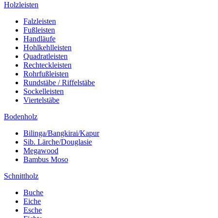
Holzleisten
Falzleisten
Fußleisten
Handläufe
Hohlkehlleisten
Quadratleisten
Rechteckleisten
Rohrfußleisten
Rundstäbe / Riffelstäbe
Sockelleisten
Viertelstäbe
Bodenholz
Bilinga/Bangkirai/Kapur
Sib. Lärche/Douglasie
Megawood
Bambus Moso
Schnittholz
Buche
Eiche
Esche