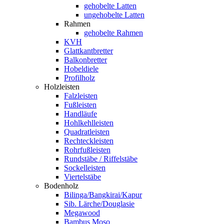
gehobelte Latten
ungehobelte Latten
Rahmen
gehobelte Rahmen
KVH
Glattkantbretter
Balkonbretter
Hobeldiele
Profilholz
Holzleisten
Falzleisten
Fußleisten
Handläufe
Hohlkehlleisten
Quadratleisten
Rechteckleisten
Rohrfußleisten
Rundstäbe / Riffelstäbe
Sockelleisten
Viertelstäbe
Bodenholz
Bilinga/Bangkirai/Kapur
Sib. Lärche/Douglasie
Megawood
Bambus Moso