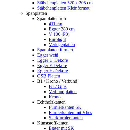
Stäbchenplatten 520 x 205 cm
Stäbchenplatten Kleinformat
Spanplatten
Spanplatten roh
411 cm
Egger 280 cm
V 100 (P3)
Eurolight
Verlegeplatten
Spanplatten furniert
Egger weiß
Egger U-Dekore
Egger F-Dekore
Egger H-Dekore
OSB Platten
B1 / Krono / Verbund
B1 / Gips
Verbundplatten
Krono
Echtholzkanten
Furnierkanten SK
Furnierkanten mit Vlies
Starkfurnierkanten
Kunststoffkanten
Egger mit SK