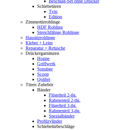
Beschlag-Set ohne Drücker
Schiebetüren
Tvin
Edition
Zimmertürrohlinge
HDF Rohling
Streichfähige Rohlinge
Haustürrohlinge
Kleber + Leim
Reparatur + Retusche
Drückergarnituren
Hoppe
Griffwerk
Sonstige
Scoop
Qolibri
Türen Zubehör
Bänder
Flügelteil 2-tlg.
Rahmenteil 2-tlg.
Flügelteil 3-tlg.
Rahmenteil 3-tlg.
Spezialbänder
Profilzylinder
Schiebetürbeschläge