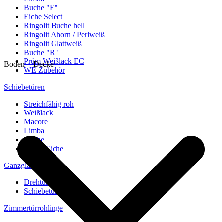
Buche "E"
Eiche Select
Ringolit Buche hell
Ringolit Ahorn / Perlweiß
Ringolit Glattweiß
Buche "R"
Prüm Weißlack EC
Boden + Decke
WE Zubehör
Schiebetüren
Streichfähig roh
Weißlack
Macore
Limba
Buche
europ. Eiche
Ganzglastüren
Drehtüren
Schiebetüren
Zimmertürrohlinge