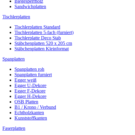
Biegesperrholz
Sandwichplatten
Tischlerplatten
Tischlerplatten Standard
Tischlerplatten 5-fach (furniert)
Tischlerplatte Deco Stab
Stäbchenplatten 520 x 205 cm
Stäbchenplatten Kleinformat
Spanplatten
Spanplatten roh
Spanplatten furniert
Egger weiß
Egger U-Dekore
Egger F-Dekore
Egger H-Dekore
OSB Platten
B1 / Krono / Verbund
Echtholzkanten
Kunststoffkanten
Faserplatten