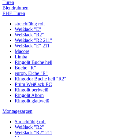
Türen
Blendrahmen
EHF-Türen
streichfähig roh
Weißlack "E"
Weißlack "R2"
Weißlack "R2 211"
Weißlack "E" 211
Macore
Limba
Ringolit Buche hell
Buche "R"
europ. Eiche "E"
Ringodor Buche hell "R2"
Prüm Weißlack EC
Ringolit perlweiß
Ringolit Ahorn
Ringolit glattweiß
Montagezargen
Streichfähig roh
Weißlack "R2"
Weißlack "R2" 211