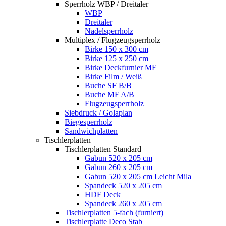
Sperrholz WBP / Dreitaler
WBP
Dreitaler
Nadelsperrholz
Multiplex / Flugzeugsperrholz
Birke 150 x 300 cm
Birke 125 x 250 cm
Birke Deckfurnier MF
Birke Film / Weiß
Buche SF B/B
Buche MF A/B
Flugzeugsperrholz
Siebdruck / Golaplan
Biegesperrholz
Sandwichplatten
Tischlerplatten
Tischlerplatten Standard
Gabun 520 x 205 cm
Gabun 260 x 205 cm
Gabun 520 x 205 cm Leicht Mila
Spandeck 520 x 205 cm
HDF Deck
Spandeck 260 x 205 cm
Tischlerplatten 5-fach (furniert)
Tischlerplatte Deco Stab