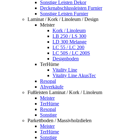
Sonstige Leisten Dekor
Deckenabschlussleisten Furnier
Sonstige Leisten Furnier
Laminat / Kork / Linoleum / Design
Meister
Kork / Linoleum
LB 250 / LS 300
LD 300 Melange
LC 55 / LC 200
LC 50S / LC 200S
Designboden
TerHürne
Vitality Line
Vitality Line AkusTec
Resopal
Abverkäufe
Fußleisten Laminat / Kork / Linoleum
Meister
TerHürne
Resopal
Sonstige
Parkettboden / Massivholzdielen
Meister
TerHürne
Sonstige