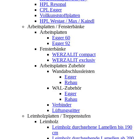
HPL Resopal
CPL Egger
Vollkunststoffplatten
HPL Westag / Max / Kaindl
Arbeitsplatten / Fensterbänke
Arbeitsplatten
Egger 60
Egger 92
Fensterbänke
WERZALIT compact
WERZALIT exclusiv
Arbeitsplatten Zubehör
Wandabschlussleisten
Egger
Rehau
WAL-Zubehör
Egger
Rahau
Verbinder
Lüftungsgitter
Leimholzplatten / Treppenstufen
Leimholz
Leimholz durchgehene Lamellen bis 190
cm
Leimholz durchgehende Lamellen ab 200