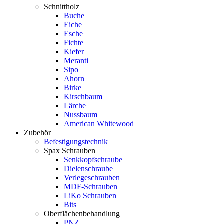
Schnittholz
Buche
Eiche
Esche
Fichte
Kiefer
Meranti
Sipo
Ahorn
Birke
Kirschbaum
Lärche
Nussbaum
American Whitewood
Zubehör
Befestigungstechnik
Spax Schrauben
Senkkopfschraube
Dielenschraube
Verlegeschrauben
MDF-Schrauben
LiKo Schrauben
Bits
Oberflächenbehandlung
PNZ