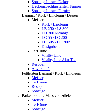
Sonstige Leisten Dekor
Deckenabschlussleisten Furnier
Sonstige Leisten Furnier
Laminat / Kork / Linoleum / Design
Meister
Kork / Linoleum
LB 250 / LS 300
LD 300 Melange
LC 55 / LC 200
LC 50S / LC 200S
Designboden
TerHürne
Vitality Line
Vitality Line AkusTec
Resopal
Abverkäufe
Fußleisten Laminat / Kork / Linoleum
Meister
TerHürne
Resopal
Sonstige
Parkettboden / Massivholzdielen
Meister
TerHürne
Sonstige