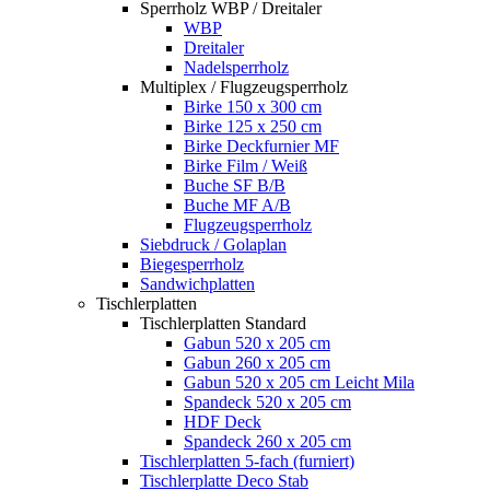
Sperrholz WBP / Dreitaler
WBP
Dreitaler
Nadelsperrholz
Multiplex / Flugzeugsperrholz
Birke 150 x 300 cm
Birke 125 x 250 cm
Birke Deckfurnier MF
Birke Film / Weiß
Buche SF B/B
Buche MF A/B
Flugzeugsperrholz
Siebdruck / Golaplan
Biegesperrholz
Sandwichplatten
Tischlerplatten
Tischlerplatten Standard
Gabun 520 x 205 cm
Gabun 260 x 205 cm
Gabun 520 x 205 cm Leicht Mila
Spandeck 520 x 205 cm
HDF Deck
Spandeck 260 x 205 cm
Tischlerplatten 5-fach (furniert)
Tischlerplatte Deco Stab