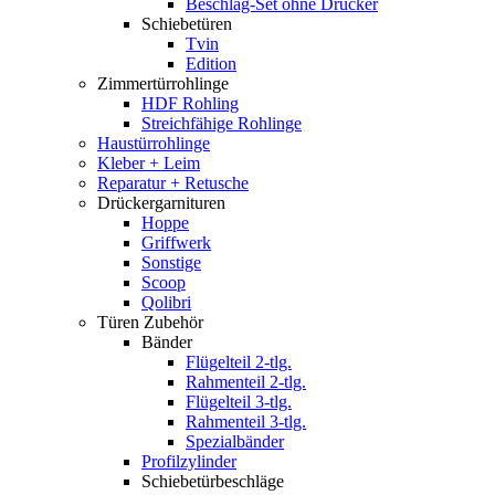
Beschlag-Set ohne Drücker
Schiebetüren
Tvin
Edition
Zimmertürrohlinge
HDF Rohling
Streichfähige Rohlinge
Haustürrohlinge
Kleber + Leim
Reparatur + Retusche
Drückergarnituren
Hoppe
Griffwerk
Sonstige
Scoop
Qolibri
Türen Zubehör
Bänder
Flügelteil 2-tlg.
Rahmenteil 2-tlg.
Flügelteil 3-tlg.
Rahmenteil 3-tlg.
Spezialbänder
Profilzylinder
Schiebetürbeschläge