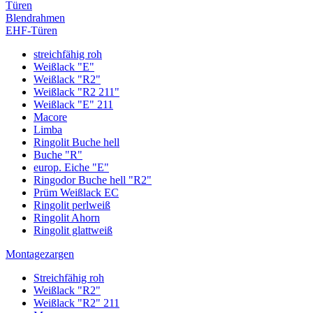
Türen
Blendrahmen
EHF-Türen
streichfähig roh
Weißlack "E"
Weißlack "R2"
Weißlack "R2 211"
Weißlack "E" 211
Macore
Limba
Ringolit Buche hell
Buche "R"
europ. Eiche "E"
Ringodor Buche hell "R2"
Prüm Weißlack EC
Ringolit perlweiß
Ringolit Ahorn
Ringolit glattweiß
Montagezargen
Streichfähig roh
Weißlack "R2"
Weißlack "R2" 211