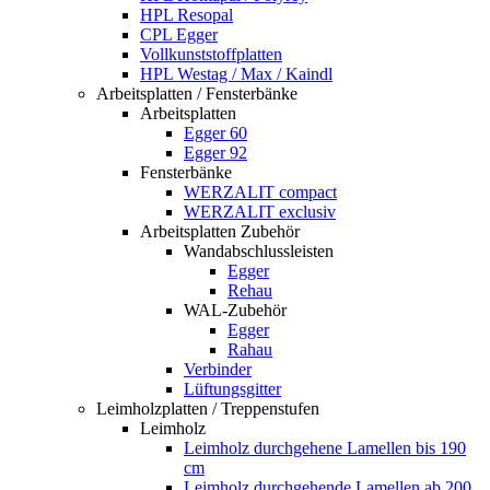
HPL Resopal
CPL Egger
Vollkunststoffplatten
HPL Westag / Max / Kaindl
Arbeitsplatten / Fensterbänke
Arbeitsplatten
Egger 60
Egger 92
Fensterbänke
WERZALIT compact
WERZALIT exclusiv
Arbeitsplatten Zubehör
Wandabschlussleisten
Egger
Rehau
WAL-Zubehör
Egger
Rahau
Verbinder
Lüftungsgitter
Leimholzplatten / Treppenstufen
Leimholz
Leimholz durchgehene Lamellen bis 190
cm
Leimholz durchgehende Lamellen ab 200