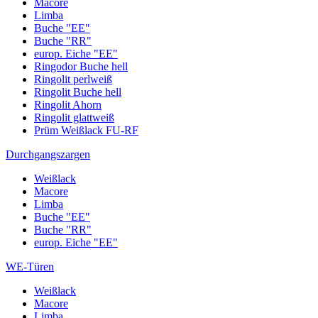
Macore
Limba
Buche "EE"
Buche "RR"
europ. Eiche "EE"
Ringodor Buche hell
Ringolit perlweiß
Ringolit Buche hell
Ringolit Ahorn
Ringolit glattweiß
Prüm Weißlack FU-RF
Durchgangszargen
Weißlack
Macore
Limba
Buche "EE"
Buche "RR"
europ. Eiche "EE"
WE-Türen
Weißlack
Macore
Limba