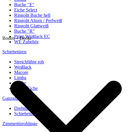
Buche "E"
Eiche Select
Ringolit Buche hell
Ringolit Ahorn / Perlweiß
Ringolit Glattweiß
Buche "R"
Prüm Weißlack EC
Boden + Decke
WE Zubehör
Schiebetüren
Streichfähig roh
Weißlack
Macore
Limba
Buche
europ. Eiche
Ganzglastüren
Drehtüren
Schiebetüren
Zimmertürrohlinge