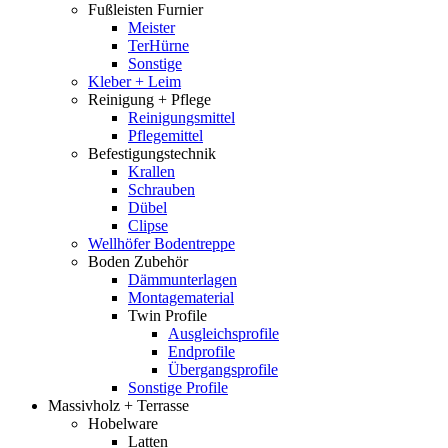
Fußleisten Furnier
Meister
TerHürne
Sonstige
Kleber + Leim
Reinigung + Pflege
Reinigungsmittel
Pflegemittel
Befestigungstechnik
Krallen
Schrauben
Dübel
Clipse
Wellhöfer Bodentreppe
Boden Zubehör
Dämmunterlagen
Montagematerial
Twin Profile
Ausgleichsprofile
Endprofile
Übergangsprofile
Sonstige Profile
Massivholz + Terrasse
Hobelware
Latten