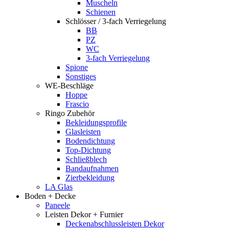
Muscheln
Schienen
Schlösser / 3-fach Verriegelung
BB
PZ
WC
3-fach Verriegelung
Spione
Sonstiges
WE-Beschläge
Hoppe
Frascio
Ringo Zubehör
Bekleidungsprofile
Glasleisten
Bodendichtung
Top-Dichtung
Schließblech
Bandaufnahmen
Zierbekleidung
LA Glas
Boden + Decke
Paneele
Leisten Dekor + Furnier
Deckenabschlussleisten Dekor