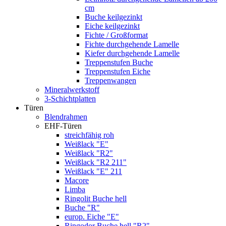
cm
Buche keilgezinkt
Eiche keilgezinkt
Fichte / Großformat
Fichte durchgehende Lamelle
Kiefer durchgehende Lamelle
Treppenstufen Buche
Treppenstufen Eiche
Treppenwangen
Mineralwerkstoff
3-Schichtplatten
Türen
Blendrahmen
EHF-Türen
streichfähig roh
Weißlack "E"
Weißlack "R2"
Weißlack "R2 211"
Weißlack "E" 211
Macore
Limba
Ringolit Buche hell
Buche "R"
europ. Eiche "E"
Ringodor Buche hell "R2"