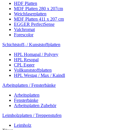
HDF Platten
MDF Platten 280 x 207cm
Weichfaserplatten
MDF Platten 411 x 207 cm
EGGER PerfectSense
Valchromat
Forescolor
Schichtstoff- / Kunststoffplatten
HPL Homapal / Polyrey
HPL Resopal
CPL Egger
Vollkunststoffplatten
HPL Westag / Max / Kaindl
Arbeitsplatten / Fensterbänke
Arbeitsplatten
Fensterbänke
Arbeitsplatten Zubehör
Leimholzplatten / Treppenstufen
Leimholz