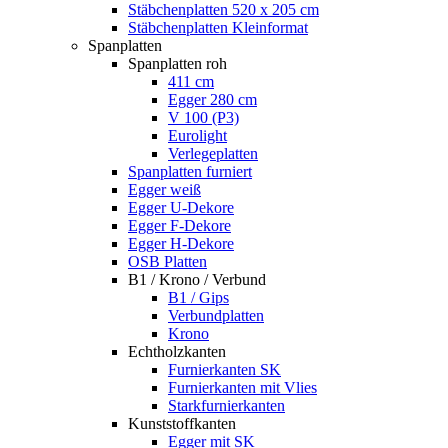
Stäbchenplatten 520 x 205 cm
Stäbchenplatten Kleinformat
Spanplatten
Spanplatten roh
411 cm
Egger 280 cm
V 100 (P3)
Eurolight
Verlegeplatten
Spanplatten furniert
Egger weiß
Egger U-Dekore
Egger F-Dekore
Egger H-Dekore
OSB Platten
B1 / Krono / Verbund
B1 / Gips
Verbundplatten
Krono
Echtholzkanten
Furnierkanten SK
Furnierkanten mit Vlies
Starkfurnierkanten
Kunststoffkanten
Egger mit SK