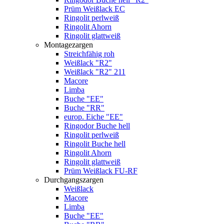
Prüm Weißlack EC
Ringolit perlweiß
Ringolit Ahorn
Ringolit glattweiß
Montagezargen
Streichfähig roh
Weißlack "R2"
Weißlack "R2" 211
Macore
Limba
Buche "EE"
Buche "RR"
europ. Eiche "EE"
Ringodor Buche hell
Ringolit perlweiß
Ringolit Buche hell
Ringolit Ahorn
Ringolit glattweiß
Prüm Weißlack FU-RF
Durchgangszargen
Weißlack
Macore
Limba
Buche "EE"