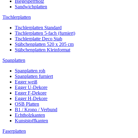
Biegesperrholz
Sandwichplatten
Tischlerplatten
Tischlerplatten Standard
Tischlerplatten 5-fach (furniert)
Tischlerplatte Deco Stab
Stäbchenplatten 520 x 205 cm
Stäbchenplatten Kleinformat
Spanplatten
Spanplatten roh
Spanplatten furniert
Egger weiß
Egger U-Dekore
Egger F-Dekore
Egger H-Dekore
OSB Platten
B1 / Krono / Verbund
Echtholzkanten
Kunststoffkanten
Faserplatten