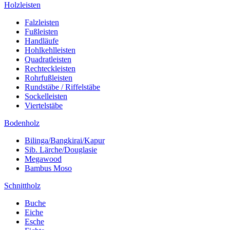
Holzleisten
Falzleisten
Fußleisten
Handläufe
Hohlkehlleisten
Quadratleisten
Rechteckleisten
Rohrfußleisten
Rundstäbe / Riffelstäbe
Sockelleisten
Viertelstäbe
Bodenholz
Bilinga/Bangkirai/Kapur
Sib. Lärche/Douglasie
Megawood
Bambus Moso
Schnittholz
Buche
Eiche
Esche