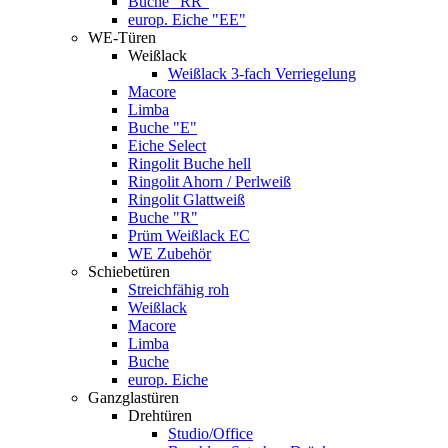
Buche "RR"
europ. Eiche "EE"
WE-Türen
Weißlack
Weißlack 3-fach Verriegelung
Macore
Limba
Buche "E"
Eiche Select
Ringolit Buche hell
Ringolit Ahorn / Perlweiß
Ringolit Glattweiß
Buche "R"
Prüm Weißlack EC
WE Zubehör
Schiebetüren
Streichfähig roh
Weißlack
Macore
Limba
Buche
europ. Eiche
Ganzglastüren
Drehtüren
Studio/Office