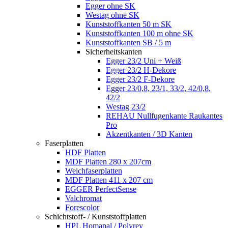
Egger ohne SK
Westag ohne SK
Kunststoffkanten 50 m SK
Kunststoffkanten 100 m ohne SK
Kunststoffkanten SB / 5 m
Sicherheitskanten
Egger 23/2 Uni + Weiß
Egger 23/2 H-Dekore
Egger 23/2 F-Dekore
Egger 23/0,8, 23/1, 33/2, 42/0,8,
42/2
Westag 23/2
REHAU Nullfugenkante Raukantes
Pro
Akzentkanten / 3D Kanten
Faserplatten
HDF Platten
MDF Platten 280 x 207cm
Weichfaserplatten
MDF Platten 411 x 207 cm
EGGER PerfectSense
Valchromat
Forescolor
Schichtstoff- / Kunststoffplatten
HPL Homapal / Polyrey