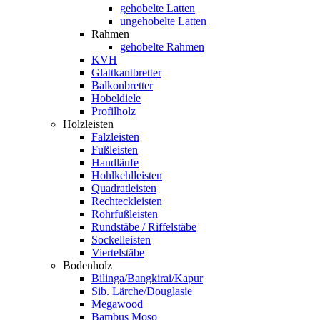
gehobelte Latten
ungehobelte Latten
Rahmen
gehobelte Rahmen
KVH
Glattkantbretter
Balkonbretter
Hobeldiele
Profilholz
Holzleisten
Falzleisten
Fußleisten
Handläufe
Hohlkehlleisten
Quadratleisten
Rechteckleisten
Rohrfußleisten
Rundstäbe / Riffelstäbe
Sockelleisten
Viertelstäbe
Bodenholz
Bilinga/Bangkirai/Kapur
Sib. Lärche/Douglasie
Megawood
Bambus Moso