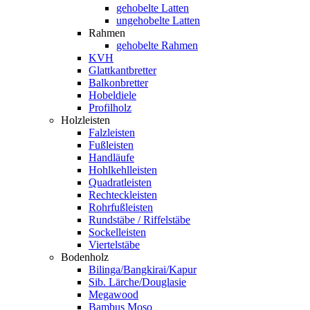
gehobelte Latten
ungehobelte Latten
Rahmen
gehobelte Rahmen
KVH
Glattkantbretter
Balkonbretter
Hobeldiele
Profilholz
Holzleisten
Falzleisten
Fußleisten
Handläufe
Hohlkehlleisten
Quadratleisten
Rechteckleisten
Rohrfußleisten
Rundstäbe / Riffelstäbe
Sockelleisten
Viertelstäbe
Bodenholz
Bilinga/Bangkirai/Kapur
Sib. Lärche/Douglasie
Megawood
Bambus Moso