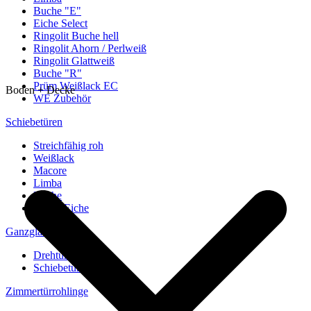
Buche "E"
Eiche Select
Ringolit Buche hell
Ringolit Ahorn / Perlweiß
Ringolit Glattweiß
Buche "R"
Prüm Weißlack EC
Boden + Decke
WE Zubehör
Schiebetüren
Streichfähig roh
Weißlack
Macore
Limba
Buche
europ. Eiche
Ganzglastüren
Drehtüren
Schiebetüren
Zimmertürrohlinge