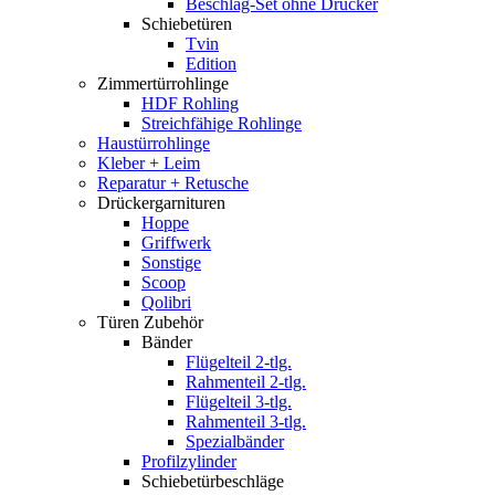
Beschlag-Set ohne Drücker
Schiebetüren
Tvin
Edition
Zimmertürrohlinge
HDF Rohling
Streichfähige Rohlinge
Haustürrohlinge
Kleber + Leim
Reparatur + Retusche
Drückergarnituren
Hoppe
Griffwerk
Sonstige
Scoop
Qolibri
Türen Zubehör
Bänder
Flügelteil 2-tlg.
Rahmenteil 2-tlg.
Flügelteil 3-tlg.
Rahmenteil 3-tlg.
Spezialbänder
Profilzylinder
Schiebetürbeschläge