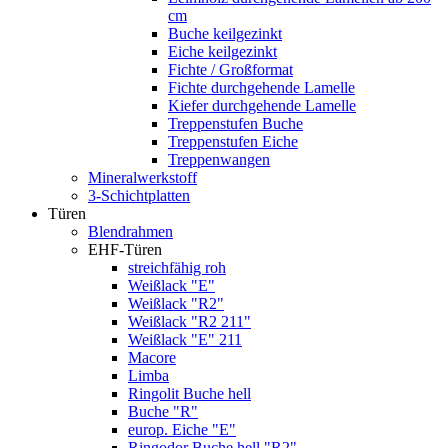
cm
Buche keilgezinkt
Eiche keilgezinkt
Fichte / Großformat
Fichte durchgehende Lamelle
Kiefer durchgehende Lamelle
Treppenstufen Buche
Treppenstufen Eiche
Treppenwangen
Mineralwerkstoff
3-Schichtplatten
Türen
Blendrahmen
EHF-Türen
streichfähig roh
Weißlack "E"
Weißlack "R2"
Weißlack "R2 211"
Weißlack "E" 211
Macore
Limba
Ringolit Buche hell
Buche "R"
europ. Eiche "E"
Ringodor Buche hell "R2"