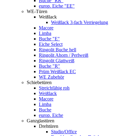
Buche "RR"
europ. Eiche "EE"
WE-Türen
Weißlack
Weißlack 3-fach Verriegelung
Macore
Limba
Buche "E"
Eiche Select
Ringolit Buche hell
Ringolit Ahorn / Perlweiß
Ringolit Glattweiß
Buche "R"
Prüm Weißlack EC
WE Zubehör
Schiebetüren
Streichfähig roh
Weißlack
Macore
Limba
Buche
europ. Eiche
Ganzglastüren
Drehtüren
Studio/Office