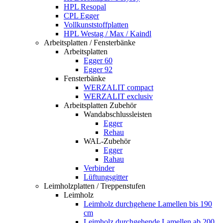
HPL Resopal
CPL Egger
Vollkunststoffplatten
HPL Westag / Max / Kaindl
Arbeitsplatten / Fensterbänke
Arbeitsplatten
Egger 60
Egger 92
Fensterbänke
WERZALIT compact
WERZALIT exclusiv
Arbeitsplatten Zubehör
Wandabschlussleisten
Egger
Rehau
WAL-Zubehör
Egger
Rahau
Verbinder
Lüftungsgitter
Leimholzplatten / Treppenstufen
Leimholz
Leimholz durchgehene Lamellen bis 190
cm
Leimholz durchgehende Lamellen ab 200