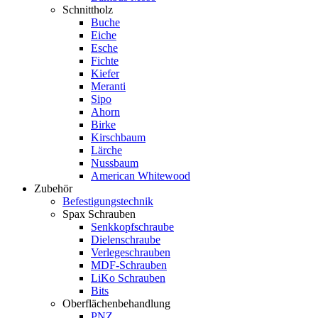
Schnittholz
Buche
Eiche
Esche
Fichte
Kiefer
Meranti
Sipo
Ahorn
Birke
Kirschbaum
Lärche
Nussbaum
American Whitewood
Zubehör
Befestigungstechnik
Spax Schrauben
Senkkopfschraube
Dielenschraube
Verlegeschrauben
MDF-Schrauben
LiKo Schrauben
Bits
Oberflächenbehandlung
PNZ