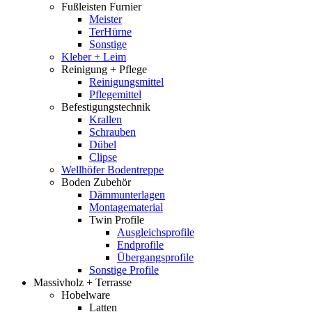
Fußleisten Furnier
Meister
TerHürne
Sonstige
Kleber + Leim
Reinigung + Pflege
Reinigungsmittel
Pflegemittel
Befestigungstechnik
Krallen
Schrauben
Dübel
Clipse
Wellhöfer Bodentreppe
Boden Zubehör
Dämmunterlagen
Montagematerial
Twin Profile
Ausgleichsprofile
Endprofile
Übergangsprofile
Sonstige Profile
Massivholz + Terrasse
Hobelware
Latten