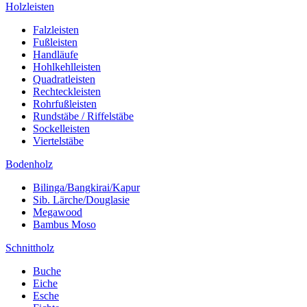
Holzleisten
Falzleisten
Fußleisten
Handläufe
Hohlkehlleisten
Quadratleisten
Rechteckleisten
Rohrfußleisten
Rundstäbe / Riffelstäbe
Sockelleisten
Viertelstäbe
Bodenholz
Bilinga/Bangkirai/Kapur
Sib. Lärche/Douglasie
Megawood
Bambus Moso
Schnittholz
Buche
Eiche
Esche