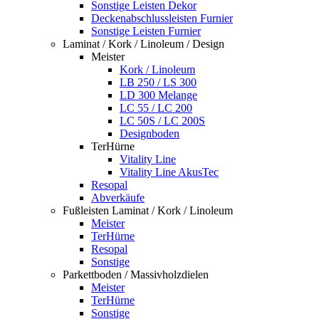
Sonstige Leisten Dekor
Deckenabschlussleisten Furnier
Sonstige Leisten Furnier
Laminat / Kork / Linoleum / Design
Meister
Kork / Linoleum
LB 250 / LS 300
LD 300 Melange
LC 55 / LC 200
LC 50S / LC 200S
Designboden
TerHürne
Vitality Line
Vitality Line AkusTec
Resopal
Abverkäufe
Fußleisten Laminat / Kork / Linoleum
Meister
TerHürne
Resopal
Sonstige
Parkettboden / Massivholzdielen
Meister
TerHürne
Sonstige