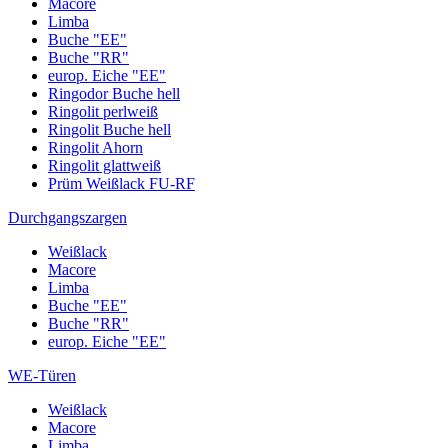
Macore
Limba
Buche "EE"
Buche "RR"
europ. Eiche "EE"
Ringodor Buche hell
Ringolit perlweiß
Ringolit Buche hell
Ringolit Ahorn
Ringolit glattweiß
Prüm Weißlack FU-RF
Durchgangszargen
Weißlack
Macore
Limba
Buche "EE"
Buche "RR"
europ. Eiche "EE"
WE-Türen
Weißlack
Macore
Limba