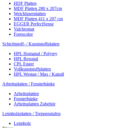
HDF Platten
MDF Platten 280 x 207cm
Weichfaserplatten
MDF Platten 411 x 207 cm
EGGER PerfectSense
Valchromat
Forescolor
Schichtstoff- / Kunststoffplatten
HPL Homapal / Polyrey
HPL Resopal
CPL Egger
Vollkunststoffplatten
HPL Westag / Max / Kaindl
Arbeitsplatten / Fensterbänke
Arbeitsplatten
Fensterbänke
Arbeitsplatten Zubehör
Leimholzplatten / Treppenstufen
Leimholz