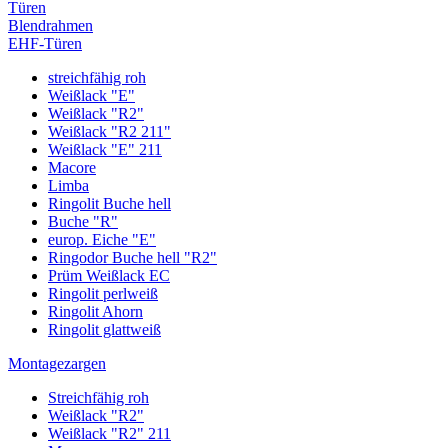
Türen
Blendrahmen
EHF-Türen
streichfähig roh
Weißlack "E"
Weißlack "R2"
Weißlack "R2 211"
Weißlack "E" 211
Macore
Limba
Ringolit Buche hell
Buche "R"
europ. Eiche "E"
Ringodor Buche hell "R2"
Prüm Weißlack EC
Ringolit perlweiß
Ringolit Ahorn
Ringolit glattweiß
Montagezargen
Streichfähig roh
Weißlack "R2"
Weißlack "R2" 211