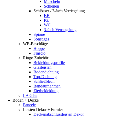
Muscheln
Schienen
Schlösser / 3-fach Verriegelung
BB
PZ
WC
3-fach Verriegelung
Spione
Sonstiges
WE-Beschläge
Hoppe
Frascio
Ringo Zubehör
Bekleidungsprofile
Glasleisten
Bodendichtung
Top-Dichtung
Schließblech
Bandaufnahmen
Zierbekleidung
LA Glas
Boden + Decke
Paneele
Leisten Dekor + Furnier
Deckenabschlussleisten Dekor