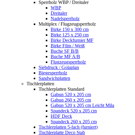
Sperrholz WBP / Dreitaler
WBP
Dreitaler
Nadelsperrholz
Multiplex / Flugzeugsperrholz
Birke 150 x 300 cm
Birke 125 x 250 cm
Birke Deckfurnier MF
Birke Film / Weiß
Buche SF B/B
Buche MF A/B
Flugzeugsperrholz
Siebdruck / Golaplan
Biegesperrholz
Sandwichplatten
Tischlerplatten
Tischlerplatten Standard
Gabun 520 x 205 cm
Gabun 260 x 205 cm
Gabun 520 x 205 cm Leicht Mila
Spandeck 520 x 205 cm
HDF Deck
Spandeck 260 x 205 cm
Tischlerplatten 5-fach (furniert)
Tischlerplatte Deco Stab