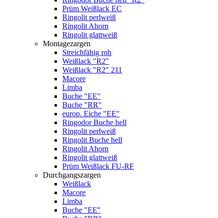
Prüm Weißlack EC
Ringolit perlweiß
Ringolit Ahorn
Ringolit glattweiß
Montagezargen
Streichfähig roh
Weißlack "R2"
Weißlack "R2" 211
Macore
Limba
Buche "EE"
Buche "RR"
europ. Eiche "EE"
Ringodor Buche hell
Ringolit perlweiß
Ringolit Buche hell
Ringolit Ahorn
Ringolit glattweiß
Prüm Weißlack FU-RF
Durchgangszargen
Weißlack
Macore
Limba
Buche "EE"