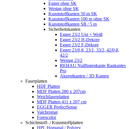
Egger ohne SK
Westag ohne SK
Kunststoffkanten 50 m SK
Kunststoffkanten 100 m ohne SK
Kunststoffkanten SB / 5 m
Sicherheitskanten
Egger 23/2 Uni + Weiß
Egger 23/2 H-Dekore
Egger 23/2 F-Dekore
Egger 23/0,8, 23/1, 33/2, 42/0,8,
42/2
Westag 23/2
REHAU Nullfugenkante Raukantes
Pro
Akzentkanten / 3D Kanten
Faserplatten
HDF Platten
MDF Platten 280 x 207cm
Weichfaserplatten
MDF Platten 411 x 207 cm
EGGER PerfectSense
Valchromat
Forescolor
Schichtstoff- / Kunststoffplatten
HPL Homapal / Polyrey