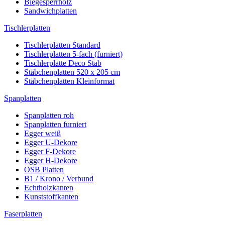
Biegesperrholz
Sandwichplatten
Tischlerplatten
Tischlerplatten Standard
Tischlerplatten 5-fach (furniert)
Tischlerplatte Deco Stab
Stäbchenplatten 520 x 205 cm
Stäbchenplatten Kleinformat
Spanplatten
Spanplatten roh
Spanplatten furniert
Egger weiß
Egger U-Dekore
Egger F-Dekore
Egger H-Dekore
OSB Platten
B1 / Krono / Verbund
Echtholzkanten
Kunststoffkanten
Faserplatten