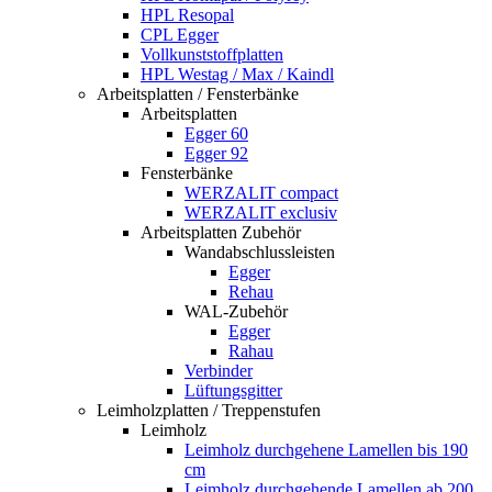
HPL Resopal
CPL Egger
Vollkunststoffplatten
HPL Westag / Max / Kaindl
Arbeitsplatten / Fensterbänke
Arbeitsplatten
Egger 60
Egger 92
Fensterbänke
WERZALIT compact
WERZALIT exclusiv
Arbeitsplatten Zubehör
Wandabschlussleisten
Egger
Rehau
WAL-Zubehör
Egger
Rahau
Verbinder
Lüftungsgitter
Leimholzplatten / Treppenstufen
Leimholz
Leimholz durchgehene Lamellen bis 190
cm
Leimholz durchgehende Lamellen ab 200