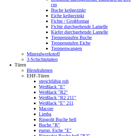
cm
Buche keilgezinkt
Eiche keilgezinkt
Fichte / Großformat
Fichte durchgehende Lamelle
Kiefer durchgehende Lamelle
Treppenstufen Buche
Treppenstufen Eiche
Treppenwangen
Mineralwerkstoff
3-Schichtplatten
Türen
Blendrahmen
EHF-Türen
streichfähig roh
Weißlack "E"
Weißlack "R2"
Weißlack "R2 211"
Weißlack "E" 211
Macore
Limba
Ringolit Buche hell
Buche "R"
europ. Eiche "E"
Ringodor Buche hell "R2"