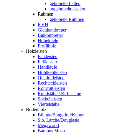
gehobelte Latten
ungehobelte Latten
Rahmen
gehobelte Rahmen
KVH
Glattkantbretter
Balkonbretter
Hobeldiele
Profilholz
Holzleisten
Falzleisten
Fußleisten
Handläufe
Hohlkehlleisten
Quadratleisten
Rechteckleisten
Rohrfußleisten
Rundstäbe / Riffelstäbe
Sockelleisten
Viertelstäbe
Bodenholz
Bilinga/Bangkirai/Kapur
Sib. Lärche/Douglasie
Megawood
Bambus Moso