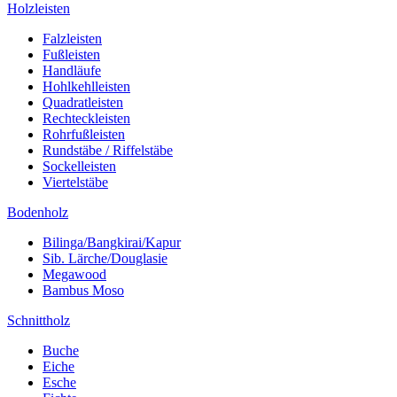
Holzleisten
Falzleisten
Fußleisten
Handläufe
Hohlkehlleisten
Quadratleisten
Rechteckleisten
Rohrfußleisten
Rundstäbe / Riffelstäbe
Sockelleisten
Viertelstäbe
Bodenholz
Bilinga/Bangkirai/Kapur
Sib. Lärche/Douglasie
Megawood
Bambus Moso
Schnittholz
Buche
Eiche
Esche