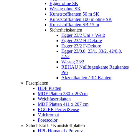
Egger ohne SK
Westag ohne SK
Kunststoffkanten 50 m SK
Kunststoffkanten 100 m ohne SK
Kunststoffkanten SB / 5 m
Sicherheitskanten
Egger 23/2 Uni + Weiß
Egger 23/2 H-Dekore
Egger 23/2 F-Dekore
Egger 23/0,8, 23/1, 33/2, 42/0,8,
42/2
Westag 23/2
REHAU Nullfugenkante Raukantes
Pro
Akzentkanten / 3D Kanten
Faserplatten
HDF Platten
MDF Platten 280 x 207cm
Weichfaserplatten
MDF Platten 411 x 207 cm
EGGER PerfectSense
Valchromat
Forescolor
Schichtstoff- / Kunststoffplatten
HPL Homapal / Polyrey