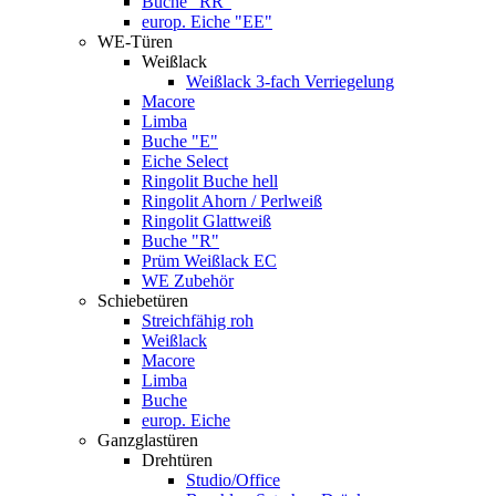
Buche "RR"
europ. Eiche "EE"
WE-Türen
Weißlack
Weißlack 3-fach Verriegelung
Macore
Limba
Buche "E"
Eiche Select
Ringolit Buche hell
Ringolit Ahorn / Perlweiß
Ringolit Glattweiß
Buche "R"
Prüm Weißlack EC
WE Zubehör
Schiebetüren
Streichfähig roh
Weißlack
Macore
Limba
Buche
europ. Eiche
Ganzglastüren
Drehtüren
Studio/Office