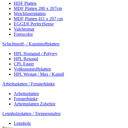
HDF Platten
MDF Platten 280 x 207cm
Weichfaserplatten
MDF Platten 411 x 207 cm
EGGER PerfectSense
Valchromat
Forescolor
Schichtstoff- / Kunststoffplatten
HPL Homapal / Polyrey
HPL Resopal
CPL Egger
Vollkunststoffplatten
HPL Westag / Max / Kaindl
Arbeitsplatten / Fensterbänke
Arbeitsplatten
Fensterbänke
Arbeitsplatten Zubehör
Leimholzplatten / Treppenstufen
Leimholz