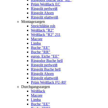
Prüm Weißlack EC
Ringolit perlweiß
Ringolit Ahorn
Ringolit glattweiß
Montagezargen
Streichfähig roh
Weißlack "R2"
Weißlack "R2" 211
Macore
Limba
Buche "EE"
Buche "RR"
europ. Eiche "EE"
Ringodor Buche hell
Ringolit perlweiß
Ringolit Buche hell
Ringolit Ahorn
Ringolit glattweiß
Prüm Weißlack FU-RF
Durchgangszargen
Weißlack
Macore
Limba
Buche "EE"