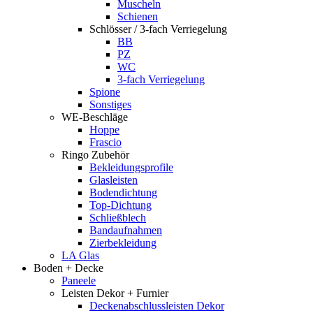
Muscheln
Schienen
Schlösser / 3-fach Verriegelung
BB
PZ
WC
3-fach Verriegelung
Spione
Sonstiges
WE-Beschläge
Hoppe
Frascio
Ringo Zubehör
Bekleidungsprofile
Glasleisten
Bodendichtung
Top-Dichtung
Schließblech
Bandaufnahmen
Zierbekleidung
LA Glas
Boden + Decke
Paneele
Leisten Dekor + Furnier
Deckenabschlussleisten Dekor