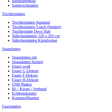
Biegesperrholz
Sandwichplatten
Tischlerplatten
Tischlerplatten Standard
Tischlerplatten 5-fach (furniert)
Tischlerplatte Deco Stab
Stäbchenplatten 520 x 205 cm
Stäbchenplatten Kleinformat
Spanplatten
Spanplatten roh
Spanplatten furniert
Egger weiß
Egger U-Dekore
Egger F-Dekore
Egger H-Dekore
OSB Platten
B1 / Krono / Verbund
Echtholzkanten
Kunststoffkanten
Faserplatten