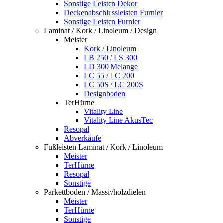
Sonstige Leisten Dekor
Deckenabschlussleisten Furnier
Sonstige Leisten Furnier
Laminat / Kork / Linoleum / Design
Meister
Kork / Linoleum
LB 250 / LS 300
LD 300 Melange
LC 55 / LC 200
LC 50S / LC 200S
Designboden
TerHürne
Vitality Line
Vitality Line AkusTec
Resopal
Abverkäufe
Fußleisten Laminat / Kork / Linoleum
Meister
TerHürne
Resopal
Sonstige
Parkettboden / Massivholzdielen
Meister
TerHürne
Sonstige