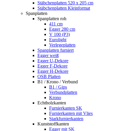
Stäbchenplatten 520 x 205 cm
Stäbchenplatten Kleinformat
Spanplatten
Spanplatten roh
411 cm
Egger 280 cm
V 100 (P3)
Eurolight
Verlegeplatten
Spanplatten furniert
Egger weiß
Egger U-Dekore
Egger F-Dekore
Egger H-Dekore
OSB Platten
B1 / Krono / Verbund
B1 / Gips
Verbundplatten
Krono
Echtholzkanten
Furnierkanten SK
Furnierkanten mit Vlies
Starkfurnierkanten
Kunststoffkanten
Egger mit SK