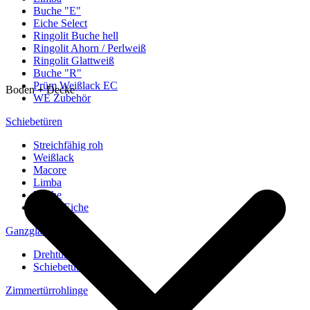
Buche "E"
Eiche Select
Ringolit Buche hell
Ringolit Ahorn / Perlweiß
Ringolit Glattweiß
Buche "R"
Prüm Weißlack EC
Boden + Decke
WE Zubehör
Schiebetüren
Streichfähig roh
Weißlack
Macore
Limba
Buche
europ. Eiche
Ganzglastüren
Drehtüren
Schiebetüren
Zimmertürrohlinge