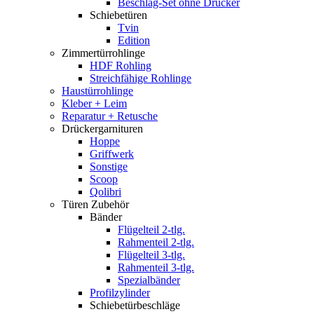
Beschlag-Set ohne Drücker
Schiebetüren
Tvin
Edition
Zimmertürrohlinge
HDF Rohling
Streichfähige Rohlinge
Haustürrohlinge
Kleber + Leim
Reparatur + Retusche
Drückergarnituren
Hoppe
Griffwerk
Sonstige
Scoop
Qolibri
Türen Zubehör
Bänder
Flügelteil 2-tlg.
Rahmenteil 2-tlg.
Flügelteil 3-tlg.
Rahmenteil 3-tlg.
Spezialbänder
Profilzylinder
Schiebetürbeschläge