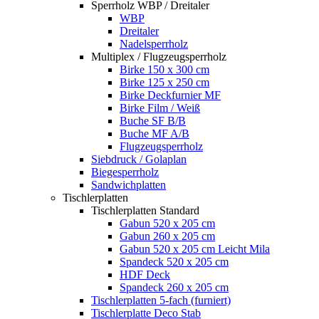
Sperrholz WBP / Dreitaler
WBP
Dreitaler
Nadelsperrholz
Multiplex / Flugzeugsperrholz
Birke 150 x 300 cm
Birke 125 x 250 cm
Birke Deckfurnier MF
Birke Film / Weiß
Buche SF B/B
Buche MF A/B
Flugzeugsperrholz
Siebdruck / Golaplan
Biegesperrholz
Sandwichplatten
Tischlerplatten
Tischlerplatten Standard
Gabun 520 x 205 cm
Gabun 260 x 205 cm
Gabun 520 x 205 cm Leicht Mila
Spandeck 520 x 205 cm
HDF Deck
Spandeck 260 x 205 cm
Tischlerplatten 5-fach (furniert)
Tischlerplatte Deco Stab