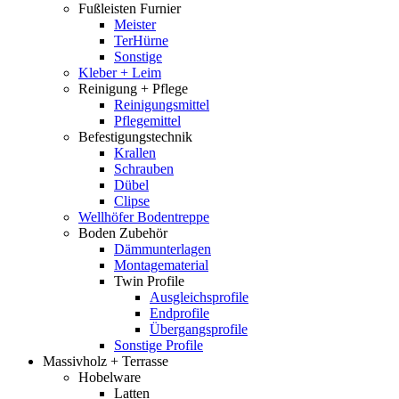
Fußleisten Furnier
Meister
TerHürne
Sonstige
Kleber + Leim
Reinigung + Pflege
Reinigungsmittel
Pflegemittel
Befestigungstechnik
Krallen
Schrauben
Dübel
Clipse
Wellhöfer Bodentreppe
Boden Zubehör
Dämmunterlagen
Montagematerial
Twin Profile
Ausgleichsprofile
Endprofile
Übergangsprofile
Sonstige Profile
Massivholz + Terrasse
Hobelware
Latten