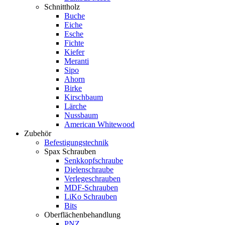
Schnittholz
Buche
Eiche
Esche
Fichte
Kiefer
Meranti
Sipo
Ahorn
Birke
Kirschbaum
Lärche
Nussbaum
American Whitewood
Zubehör
Befestigungstechnik
Spax Schrauben
Senkkopfschraube
Dielenschraube
Verlegeschrauben
MDF-Schrauben
LiKo Schrauben
Bits
Oberflächenbehandlung
PNZ