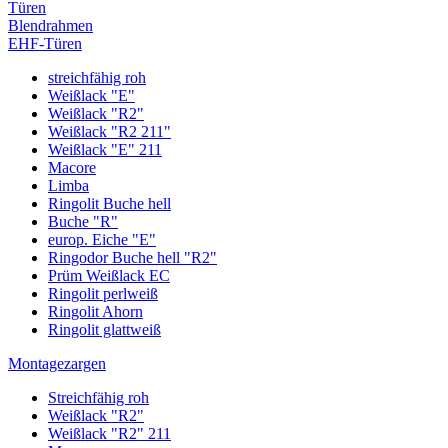
Türen
Blendrahmen
EHF-Türen
streichfähig roh
Weißlack "E"
Weißlack "R2"
Weißlack "R2 211"
Weißlack "E" 211
Macore
Limba
Ringolit Buche hell
Buche "R"
europ. Eiche "E"
Ringodor Buche hell "R2"
Prüm Weißlack EC
Ringolit perlweiß
Ringolit Ahorn
Ringolit glattweiß
Montagezargen
Streichfähig roh
Weißlack "R2"
Weißlack "R2" 211