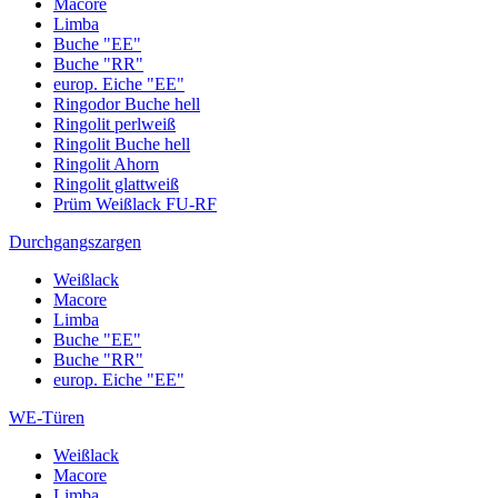
Macore
Limba
Buche "EE"
Buche "RR"
europ. Eiche "EE"
Ringodor Buche hell
Ringolit perlweiß
Ringolit Buche hell
Ringolit Ahorn
Ringolit glattweiß
Prüm Weißlack FU-RF
Durchgangszargen
Weißlack
Macore
Limba
Buche "EE"
Buche "RR"
europ. Eiche "EE"
WE-Türen
Weißlack
Macore
Limba