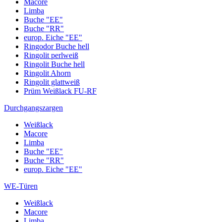
Macore
Limba
Buche "EE"
Buche "RR"
europ. Eiche "EE"
Ringodor Buche hell
Ringolit perlweiß
Ringolit Buche hell
Ringolit Ahorn
Ringolit glattweiß
Prüm Weißlack FU-RF
Durchgangszargen
Weißlack
Macore
Limba
Buche "EE"
Buche "RR"
europ. Eiche "EE"
WE-Türen
Weißlack
Macore
Limba