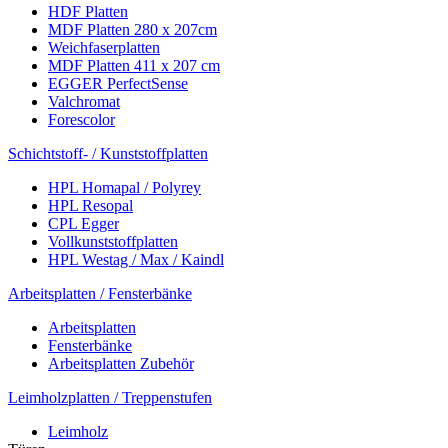
HDF Platten
MDF Platten 280 x 207cm
Weichfaserplatten
MDF Platten 411 x 207 cm
EGGER PerfectSense
Valchromat
Forescolor
Schichtstoff- / Kunststoffplatten
HPL Homapal / Polyrey
HPL Resopal
CPL Egger
Vollkunststoffplatten
HPL Westag / Max / Kaindl
Arbeitsplatten / Fensterbänke
Arbeitsplatten
Fensterbänke
Arbeitsplatten Zubehör
Leimholzplatten / Treppenstufen
Leimholz