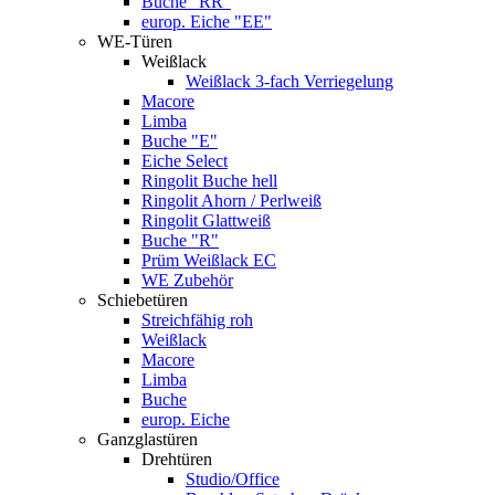
Buche "RR"
europ. Eiche "EE"
WE-Türen
Weißlack
Weißlack 3-fach Verriegelung
Macore
Limba
Buche "E"
Eiche Select
Ringolit Buche hell
Ringolit Ahorn / Perlweiß
Ringolit Glattweiß
Buche "R"
Prüm Weißlack EC
WE Zubehör
Schiebetüren
Streichfähig roh
Weißlack
Macore
Limba
Buche
europ. Eiche
Ganzglastüren
Drehtüren
Studio/Office