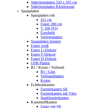
Stäbchenplatten 520 x 205 cm
Stäbchenplatten Kleinformat
Spanplatten
Spanplatten roh
411 cm
Egger 280 cm
V 100 (P3)
Eurolight
Verlegeplatten
Spanplatten furniert
Egger weiß
Egger U-Dekore
Egger F-Dekore
Egger H-Dekore
OSB Platten
B1 / Krono / Verbund
B1 / Gips
Verbundplatten
Krono
Echtholzkanten
Furnierkanten SK
Furnierkanten mit Vlies
Starkfurnierkanten
Kunststoffkanten
Egger mit SK