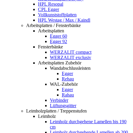
HPL Resopal
CPL Egger
Vollkunststoffplatten
HPL Westag / Max / Kaindl
Arbeitsplatten / Fensterbänke
Arbeitsplatten
Egger 60
Egger 92
Fensterbänke
WERZALIT compact
WERZALIT exclusiv
Arbeitsplatten Zubehör
Wandabschlussleisten
Egger
Rehau
WAL-Zubehör
Egger
Rahau
Verbinder
Lüftungsgitter
Leimholzplatten / Treppenstufen
Leimholz
Leimholz durchgehene Lamellen bis 190
cm
Leimholz durchgehende Lamellen ab 200