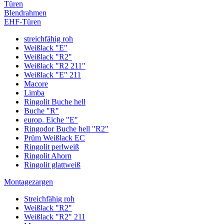
Türen
Blendrahmen
EHF-Türen
streichfähig roh
Weißlack "E"
Weißlack "R2"
Weißlack "R2 211"
Weißlack "E" 211
Macore
Limba
Ringolit Buche hell
Buche "R"
europ. Eiche "E"
Ringodor Buche hell "R2"
Prüm Weißlack EC
Ringolit perlweiß
Ringolit Ahorn
Ringolit glattweiß
Montagezargen
Streichfähig roh
Weißlack "R2"
Weißlack "R2" 211