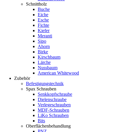
Schnittholz
Buche
Eiche
Esche
Fichte
Kiefer
Meranti
Sipo
Ahorn
Birke
Kirschbaum
Lärche
Nussbaum
American Whitewood
Zubehör
Befestigungstechnik
Spax Schrauben
Senkkopfschraube
Dielenschraube
Verlegeschrauben
MDF-Schrauben
LiKo Schrauben
Bits
Oberflächenbehandlung
PNZ