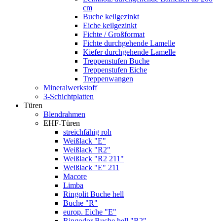
cm
Buche keilgezinkt
Eiche keilgezinkt
Fichte / Großformat
Fichte durchgehende Lamelle
Kiefer durchgehende Lamelle
Treppenstufen Buche
Treppenstufen Eiche
Treppenwangen
Mineralwerkstoff
3-Schichtplatten
Türen
Blendrahmen
EHF-Türen
streichfähig roh
Weißlack "E"
Weißlack "R2"
Weißlack "R2 211"
Weißlack "E" 211
Macore
Limba
Ringolit Buche hell
Buche "R"
europ. Eiche "E"
Ringodor Buche hell "R2"