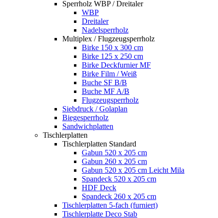
Sperrholz WBP / Dreitaler
WBP
Dreitaler
Nadelsperrholz
Multiplex / Flugzeugsperrholz
Birke 150 x 300 cm
Birke 125 x 250 cm
Birke Deckfurnier MF
Birke Film / Weiß
Buche SF B/B
Buche MF A/B
Flugzeugsperrholz
Siebdruck / Golaplan
Biegesperrholz
Sandwichplatten
Tischlerplatten
Tischlerplatten Standard
Gabun 520 x 205 cm
Gabun 260 x 205 cm
Gabun 520 x 205 cm Leicht Mila
Spandeck 520 x 205 cm
HDF Deck
Spandeck 260 x 205 cm
Tischlerplatten 5-fach (furniert)
Tischlerplatte Deco Stab