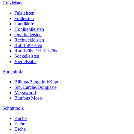
Holzleisten
Falzleisten
Fußleisten
Handläufe
Hohlkehlleisten
Quadratleisten
Rechteckleisten
Rohrfußleisten
Rundstäbe / Riffelstäbe
Sockelleisten
Viertelstäbe
Bodenholz
Bilinga/Bangkirai/Kapur
Sib. Lärche/Douglasie
Megawood
Bambus Moso
Schnittholz
Buche
Eiche
Esche