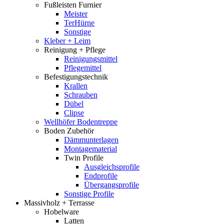
Fußleisten Furnier
Meister
TerHürne
Sonstige
Kleber + Leim
Reinigung + Pflege
Reinigungsmittel
Pflegemittel
Befestigungstechnik
Krallen
Schrauben
Dübel
Clipse
Wellhöfer Bodentreppe
Boden Zubehör
Dämmunterlagen
Montagematerial
Twin Profile
Ausgleichsprofile
Endprofile
Übergangsprofile
Sonstige Profile
Massivholz + Terrasse
Hobelware
Latten