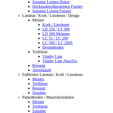
Sonstige Leisten Dekor
Deckenabschlussleisten Furnier
Sonstige Leisten Furnier
Laminat / Kork / Linoleum / Design
Meister
Kork / Linoleum
LB 250 / LS 300
LD 300 Melange
LC 55 / LC 200
LC 50S / LC 200S
Designboden
TerHürne
Vitality Line
Vitality Line AkusTec
Resopal
Abverkäufe
Fußleisten Laminat / Kork / Linoleum
Meister
TerHürne
Resopal
Sonstige
Parkettboden / Massivholzdielen
Meister
TerHürne
Sonstige