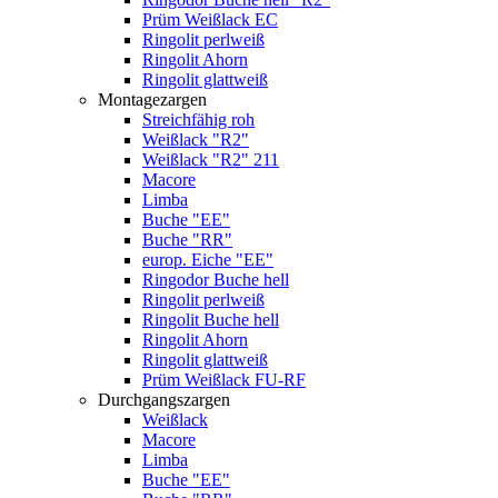
Prüm Weißlack EC
Ringolit perlweiß
Ringolit Ahorn
Ringolit glattweiß
Montagezargen
Streichfähig roh
Weißlack "R2"
Weißlack "R2" 211
Macore
Limba
Buche "EE"
Buche "RR"
europ. Eiche "EE"
Ringodor Buche hell
Ringolit perlweiß
Ringolit Buche hell
Ringolit Ahorn
Ringolit glattweiß
Prüm Weißlack FU-RF
Durchgangszargen
Weißlack
Macore
Limba
Buche "EE"