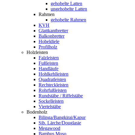
gehobelte Latten
ungehobelte Latten
Rahmen
gehobelte Rahmen
KVH
Glattkantbretter
Balkonbretter
Hobeldiele
Profilholz
Holzleisten
Falzleisten
Fußleisten
Handläufe
Hohlkehlleisten
Quadratleisten
Rechteckleisten
Rohrfußleisten
Rundstäbe / Riffelstäbe
Sockelleisten
Viertelstäbe
Bodenholz
Bilinga/Bangkirai/Kapur
Sib. Lärche/Douglasie
Megawood
Bambus Moso