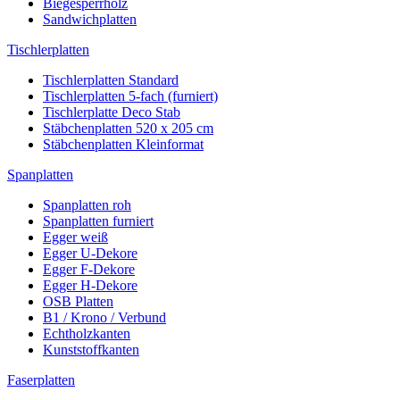
Biegesperrholz
Sandwichplatten
Tischlerplatten
Tischlerplatten Standard
Tischlerplatten 5-fach (furniert)
Tischlerplatte Deco Stab
Stäbchenplatten 520 x 205 cm
Stäbchenplatten Kleinformat
Spanplatten
Spanplatten roh
Spanplatten furniert
Egger weiß
Egger U-Dekore
Egger F-Dekore
Egger H-Dekore
OSB Platten
B1 / Krono / Verbund
Echtholzkanten
Kunststoffkanten
Faserplatten