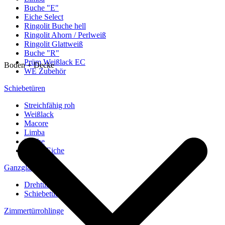
Buche "E"
Eiche Select
Ringolit Buche hell
Ringolit Ahorn / Perlweiß
Ringolit Glattweiß
Buche "R"
Prüm Weißlack EC
Boden + Decke
WE Zubehör
Schiebetüren
Streichfähig roh
Weißlack
Macore
Limba
Buche
europ. Eiche
Ganzglastüren
Drehtüren
Schiebetüren
Zimmertürrohlinge