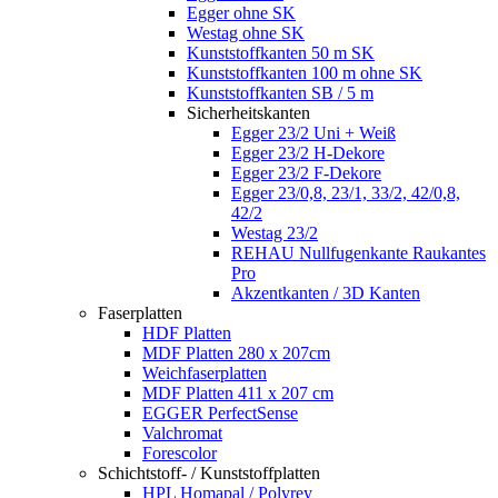
Egger ohne SK
Westag ohne SK
Kunststoffkanten 50 m SK
Kunststoffkanten 100 m ohne SK
Kunststoffkanten SB / 5 m
Sicherheitskanten
Egger 23/2 Uni + Weiß
Egger 23/2 H-Dekore
Egger 23/2 F-Dekore
Egger 23/0,8, 23/1, 33/2, 42/0,8,
42/2
Westag 23/2
REHAU Nullfugenkante Raukantes
Pro
Akzentkanten / 3D Kanten
Faserplatten
HDF Platten
MDF Platten 280 x 207cm
Weichfaserplatten
MDF Platten 411 x 207 cm
EGGER PerfectSense
Valchromat
Forescolor
Schichtstoff- / Kunststoffplatten
HPL Homapal / Polyrey