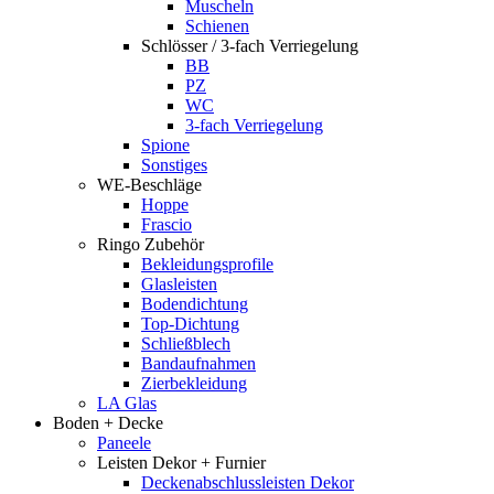
Muscheln
Schienen
Schlösser / 3-fach Verriegelung
BB
PZ
WC
3-fach Verriegelung
Spione
Sonstiges
WE-Beschläge
Hoppe
Frascio
Ringo Zubehör
Bekleidungsprofile
Glasleisten
Bodendichtung
Top-Dichtung
Schließblech
Bandaufnahmen
Zierbekleidung
LA Glas
Boden + Decke
Paneele
Leisten Dekor + Furnier
Deckenabschlussleisten Dekor