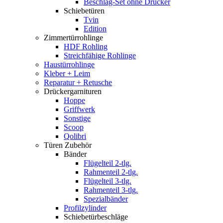
Beschlag-Set ohne Drücker
Schiebetüren
Tvin
Edition
Zimmertürrohlinge
HDF Rohling
Streichfähige Rohlinge
Haustürrohlinge
Kleber + Leim
Reparatur + Retusche
Drückergarnituren
Hoppe
Griffwerk
Sonstige
Scoop
Qolibri
Türen Zubehör
Bänder
Flügelteil 2-tlg.
Rahmenteil 2-tlg.
Flügelteil 3-tlg.
Rahmenteil 3-tlg.
Spezialbänder
Profilzylinder
Schiebetürbeschläge