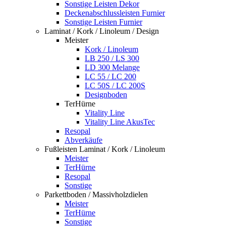
Sonstige Leisten Dekor
Deckenabschlussleisten Furnier
Sonstige Leisten Furnier
Laminat / Kork / Linoleum / Design
Meister
Kork / Linoleum
LB 250 / LS 300
LD 300 Melange
LC 55 / LC 200
LC 50S / LC 200S
Designboden
TerHürne
Vitality Line
Vitality Line AkusTec
Resopal
Abverkäufe
Fußleisten Laminat / Kork / Linoleum
Meister
TerHürne
Resopal
Sonstige
Parkettboden / Massivholzdielen
Meister
TerHürne
Sonstige