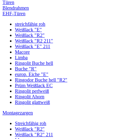
Türen
Blendrahmen
EHF-Türen
streichfähig roh
Weißlack "E"
Weißlack "R2"
Weißlack "R2 211"
Weißlack "E" 211
Macore
Limba
Ringolit Buche hell
Buche "R"
europ. Eiche "E"
Ringodor Buche hell "R2"
Prüm Weißlack EC
Ringolit perlweiß
Ringolit Ahorn
Ringolit glattweiß
Montagezargen
Streichfähig roh
Weißlack "R2"
Weißlack "R2" 211