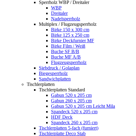
Sperrholz WBP / Dreitaler
WBP
Dreitaler
Nadelsperrholz
Multiplex / Flugzeugsperrholz
Birke 150 x 300 cm
Birke 125 x 250 cm
Birke Deckfurnier MF
Birke Film / Weiß
Buche SF B/B
Buche MF A/B
Flugzeugsperrholz
Siebdruck / Golaplan
Biegesperrholz
Sandwichplatten
Tischlerplatten
Tischlerplatten Standard
Gabun 520 x 205 cm
Gabun 260 x 205 cm
Gabun 520 x 205 cm Leicht Mila
Spandeck 520 x 205 cm
HDF Deck
Spandeck 260 x 205 cm
Tischlerplatten 5-fach (furniert)
Tischlerplatte Deco Stab