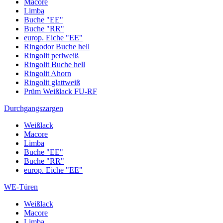
Macore
Limba
Buche "EE"
Buche "RR"
europ. Eiche "EE"
Ringodor Buche hell
Ringolit perlweiß
Ringolit Buche hell
Ringolit Ahorn
Ringolit glattweiß
Prüm Weißlack FU-RF
Durchgangszargen
Weißlack
Macore
Limba
Buche "EE"
Buche "RR"
europ. Eiche "EE"
WE-Türen
Weißlack
Macore
Limba