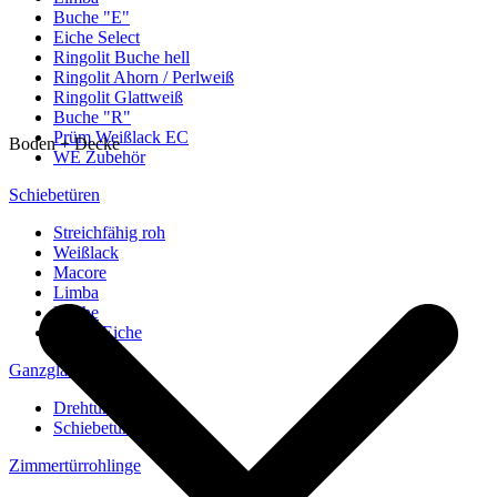
Buche "E"
Eiche Select
Ringolit Buche hell
Ringolit Ahorn / Perlweiß
Ringolit Glattweiß
Buche "R"
Prüm Weißlack EC
Boden + Decke
WE Zubehör
Schiebetüren
Streichfähig roh
Weißlack
Macore
Limba
Buche
europ. Eiche
Ganzglastüren
Drehtüren
Schiebetüren
Zimmertürrohlinge