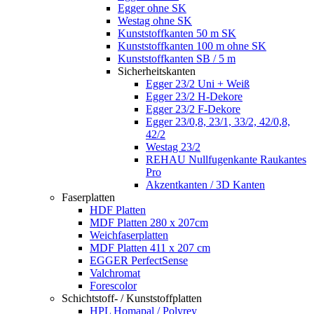
Egger ohne SK
Westag ohne SK
Kunststoffkanten 50 m SK
Kunststoffkanten 100 m ohne SK
Kunststoffkanten SB / 5 m
Sicherheitskanten
Egger 23/2 Uni + Weiß
Egger 23/2 H-Dekore
Egger 23/2 F-Dekore
Egger 23/0,8, 23/1, 33/2, 42/0,8,
42/2
Westag 23/2
REHAU Nullfugenkante Raukantes
Pro
Akzentkanten / 3D Kanten
Faserplatten
HDF Platten
MDF Platten 280 x 207cm
Weichfaserplatten
MDF Platten 411 x 207 cm
EGGER PerfectSense
Valchromat
Forescolor
Schichtstoff- / Kunststoffplatten
HPL Homapal / Polyrey