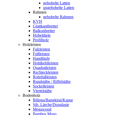
gehobelte Latten
ungehobelte Latten
Rahmen
gehobelte Rahmen
KVH
Glattkantbretter
Balkonbretter
Hobeldiele
Profilholz
Holzleisten
Falzleisten
Fußleisten
Handläufe
Hohlkehlleisten
Quadratleisten
Rechteckleisten
Rohrfußleisten
Rundstäbe / Riffelstäbe
Sockelleisten
Viertelstäbe
Bodenholz
Bilinga/Bangkirai/Kapur
Sib. Lärche/Douglasie
Megawood
Bambus Moso