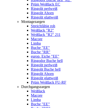
Prüm Weißlack EC
Ringolit perlweiß
Ringolit Ahorn
Ringolit glattweiß
Montagezargen
Streichfähig roh
Weißlack "R2"
Weißlack "R2" 211
Macore
Limba
Buche "EE"
Buche "RR"
europ. Eiche "EE"
Ringodor Buche hell
Ringolit perlweiß
Ringolit Buche hell
Ringolit Ahorn
Ringolit glattweiß
Prüm Weißlack FU-RF
Durchgangszargen
Weißlack
Macore
Limba
Buche "EE"