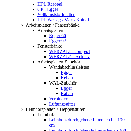
HPL Resopal
CPL Egger
Vollkunststoffplatten
HPL Westag / Max / Kaindl
Arbeitsplatten / Fensterbänke
Arbeitsplatten
Egger 60
Egger 92
Fensterbänke
WERZALIT compact
WERZALIT exclusiv
Arbeitsplatten Zubehör
Wandabschlussleisten
Egger
Rehau
WAL-Zubehör
Egger
Rahau
Verbinder
Lüftungsgitter
Leimholzplatten / Treppenstufen
Leimholz
Leimholz durchgehene Lamellen bis 190
cm
Leimholz durchgehende Lamellen ab 200