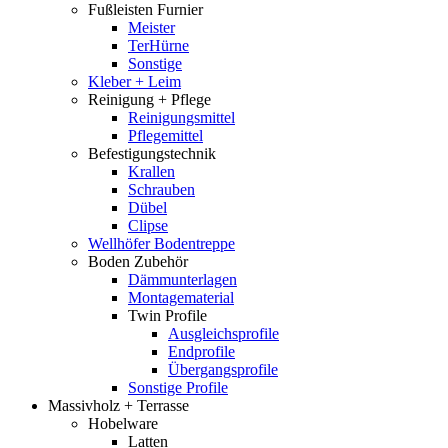
Fußleisten Furnier
Meister
TerHürne
Sonstige
Kleber + Leim
Reinigung + Pflege
Reinigungsmittel
Pflegemittel
Befestigungstechnik
Krallen
Schrauben
Dübel
Clipse
Wellhöfer Bodentreppe
Boden Zubehör
Dämmunterlagen
Montagematerial
Twin Profile
Ausgleichsprofile
Endprofile
Übergangsprofile
Sonstige Profile
Massivholz + Terrasse
Hobelware
Latten