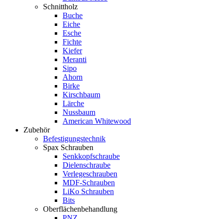
Schnittholz
Buche
Eiche
Esche
Fichte
Kiefer
Meranti
Sipo
Ahorn
Birke
Kirschbaum
Lärche
Nussbaum
American Whitewood
Zubehör
Befestigungstechnik
Spax Schrauben
Senkkopfschraube
Dielenschraube
Verlegeschrauben
MDF-Schrauben
LiKo Schrauben
Bits
Oberflächenbehandlung
PNZ