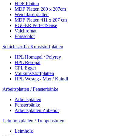
HDF Platten
MDF Platten 280 x 207cm
Weichfaserplatten
MDF Platten 411 x 207 cm
EGGER PerfectSense
Valchromat
Forescolor
Schichtstoff- / Kunststoffplatten
HPL Homapal / Polyrey
HPL Resopal
CPL Egger
Vollkunststoffplatten
HPL Westag / Max / Kaindl
Arbeitsplatten / Fensterbänke
Arbeitsplatten
Fensterbänke
Arbeitsplatten Zubehör
Leimholzplatten / Treppenstufen
Leimholz