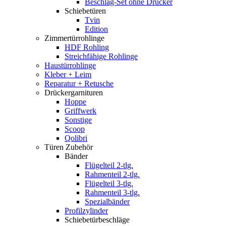
Beschlag-Set ohne Drücker
Schiebetüren
Tvin
Edition
Zimmertürrohlinge
HDF Rohling
Streichfähige Rohlinge
Haustürrohlinge
Kleber + Leim
Reparatur + Retusche
Drückergarnituren
Hoppe
Griffwerk
Sonstige
Scoop
Qolibri
Türen Zubehör
Bänder
Flügelteil 2-tlg.
Rahmenteil 2-tlg.
Flügelteil 3-tlg.
Rahmenteil 3-tlg.
Spezialbänder
Profilzylinder
Schiebetürbeschläge