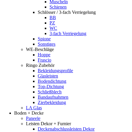
Muscheln
Schienen
Schlösser / 3-fach Verriegelung
BB
PZ
WC
3-fach Verriegelung
Spione
Sonstiges
WE-Beschläge
Hoppe
Frascio
Ringo Zubehör
Bekleidungsprofile
Glasleisten
Bodendichtung
Top-Dichtung
Schließblech
Bandaufnahmen
Zierbekleidung
LA Glas
Boden + Decke
Paneele
Leisten Dekor + Furnier
Deckenabschlussleisten Dekor