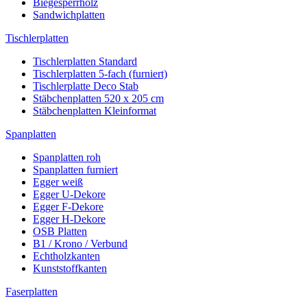
Biegesperrholz
Sandwichplatten
Tischlerplatten
Tischlerplatten Standard
Tischlerplatten 5-fach (furniert)
Tischlerplatte Deco Stab
Stäbchenplatten 520 x 205 cm
Stäbchenplatten Kleinformat
Spanplatten
Spanplatten roh
Spanplatten furniert
Egger weiß
Egger U-Dekore
Egger F-Dekore
Egger H-Dekore
OSB Platten
B1 / Krono / Verbund
Echtholzkanten
Kunststoffkanten
Faserplatten