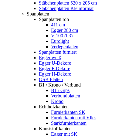
Stäbchenplatten 520 x 205 cm
Stäbchenplatten Kleinformat
Spanplatten
Spanplatten roh
411 cm
Egger 280 cm
V 100 (P3)
Eurolight
Verlegeplatten
Spanplatten furniert
Egger weiß
Egger U-Dekore
Egger F-Dekore
Egger H-Dekore
OSB Platten
B1 / Krono / Verbund
B1 / Gips
Verbundplatten
Krono
Echtholzkanten
Furnierkanten SK
Furnierkanten mit Vlies
Starkfurnierkanten
Kunststoffkanten
Egger mit SK