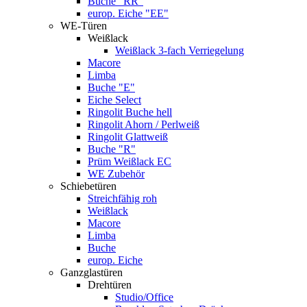
Buche "RR"
europ. Eiche "EE"
WE-Türen
Weißlack
Weißlack 3-fach Verriegelung
Macore
Limba
Buche "E"
Eiche Select
Ringolit Buche hell
Ringolit Ahorn / Perlweiß
Ringolit Glattweiß
Buche "R"
Prüm Weißlack EC
WE Zubehör
Schiebetüren
Streichfähig roh
Weißlack
Macore
Limba
Buche
europ. Eiche
Ganzglastüren
Drehtüren
Studio/Office