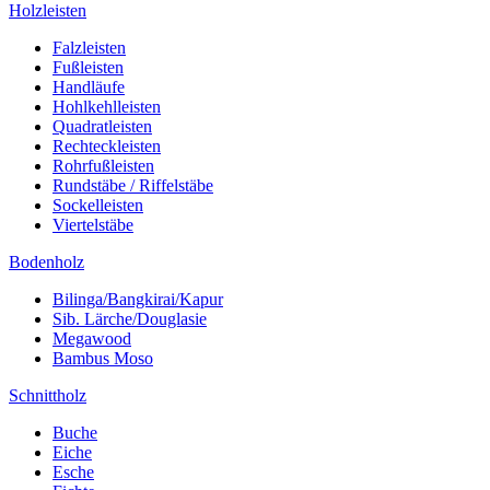
Holzleisten
Falzleisten
Fußleisten
Handläufe
Hohlkehlleisten
Quadratleisten
Rechteckleisten
Rohrfußleisten
Rundstäbe / Riffelstäbe
Sockelleisten
Viertelstäbe
Bodenholz
Bilinga/Bangkirai/Kapur
Sib. Lärche/Douglasie
Megawood
Bambus Moso
Schnittholz
Buche
Eiche
Esche