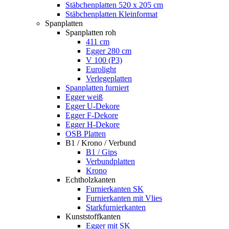
Stäbchenplatten 520 x 205 cm
Stäbchenplatten Kleinformat
Spanplatten
Spanplatten roh
411 cm
Egger 280 cm
V 100 (P3)
Eurolight
Verlegeplatten
Spanplatten furniert
Egger weiß
Egger U-Dekore
Egger F-Dekore
Egger H-Dekore
OSB Platten
B1 / Krono / Verbund
B1 / Gips
Verbundplatten
Krono
Echtholzkanten
Furnierkanten SK
Furnierkanten mit Vlies
Starkfurnierkanten
Kunststoffkanten
Egger mit SK