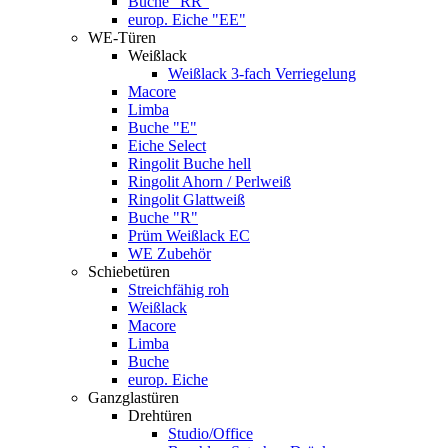
Buche "RR"
europ. Eiche "EE"
WE-Türen
Weißlack
Weißlack 3-fach Verriegelung
Macore
Limba
Buche "E"
Eiche Select
Ringolit Buche hell
Ringolit Ahorn / Perlweiß
Ringolit Glattweiß
Buche "R"
Prüm Weißlack EC
WE Zubehör
Schiebetüren
Streichfähig roh
Weißlack
Macore
Limba
Buche
europ. Eiche
Ganzglastüren
Drehtüren
Studio/Office