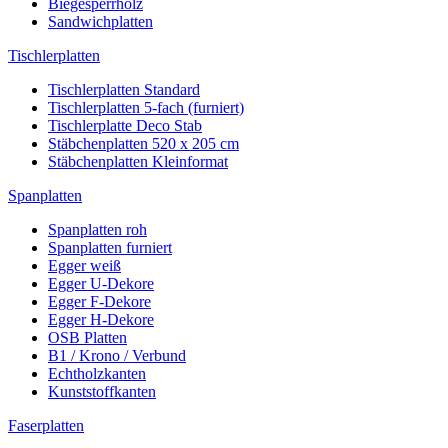
Biegesperrholz
Sandwichplatten
Tischlerplatten
Tischlerplatten Standard
Tischlerplatten 5-fach (furniert)
Tischlerplatte Deco Stab
Stäbchenplatten 520 x 205 cm
Stäbchenplatten Kleinformat
Spanplatten
Spanplatten roh
Spanplatten furniert
Egger weiß
Egger U-Dekore
Egger F-Dekore
Egger H-Dekore
OSB Platten
B1 / Krono / Verbund
Echtholzkanten
Kunststoffkanten
Faserplatten