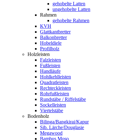
gehobelte Latten
ungehobelte Latten
Rahmen
gehobelte Rahmen
KVH
Glattkantbretter
Balkonbretter
Hobeldiele
Profilholz
Holzleisten
Falzleisten
Fußleisten
Handläufe
Hohlkehlleisten
Quadratleisten
Rechteckleisten
Rohrfußleisten
Rundstäbe / Riffelstäbe
Sockelleisten
Viertelstäbe
Bodenholz
Bilinga/Bangkirai/Kapur
Sib. Lärche/Douglasie
Megawood
Bambus Moso