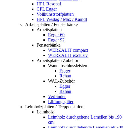
HPL Resopal
CPL Egger
Vollkunststoffplatten
HPL Westag / Max / Kaindl
Arbeitsplatten / Fensterbänke
Arbeitsplatten
Egger 60
Egger 92
Fensterbänke
WERZALIT compact
WERZALIT exclusiv
Arbeitsplatten Zubehör
Wandabschlussleisten
Egger
Rehau
WAL-Zubehör
Egger
Rahau
Verbinder
Lüftungsgitter
Leimholzplatten / Treppenstufen
Leimholz
Leimholz durchgehene Lamellen bis 190
cm
Leimholz durchgehende Lamellen ab 200