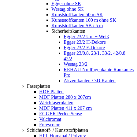
Egger ohne SK
Westag ohne SK
Kunststoffkanten 50 m SK
Kunststoffkanten 100 m ohne SK
Kunststoffkanten SB / 5 m
Sicherheitskanten
Egger 23/2 Uni + Weiß
Egger 23/2 H-Dekore
Egger 23/2 F-Dekore
Egger 23/0,8, 23/1, 33/2, 42/0,8,
42/2
Westag 23/2
REHAU Nullfugenkante Raukantes
Pro
Akzentkanten / 3D Kanten
Faserplatten
HDF Platten
MDF Platten 280 x 207cm
Weichfaserplatten
MDF Platten 411 x 207 cm
EGGER PerfectSense
Valchromat
Forescolor
Schichtstoff- / Kunststoffplatten
HPL Homapal / Polyrey