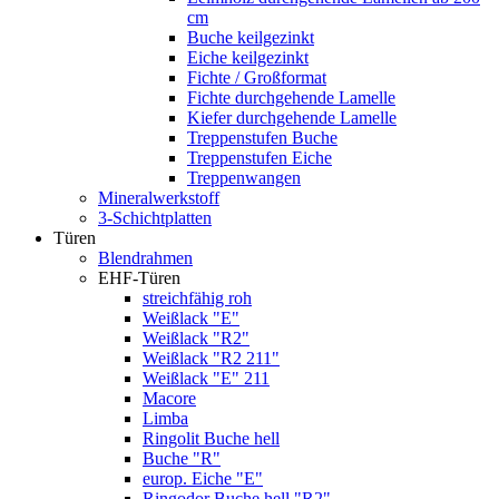
cm
Buche keilgezinkt
Eiche keilgezinkt
Fichte / Großformat
Fichte durchgehende Lamelle
Kiefer durchgehende Lamelle
Treppenstufen Buche
Treppenstufen Eiche
Treppenwangen
Mineralwerkstoff
3-Schichtplatten
Türen
Blendrahmen
EHF-Türen
streichfähig roh
Weißlack "E"
Weißlack "R2"
Weißlack "R2 211"
Weißlack "E" 211
Macore
Limba
Ringolit Buche hell
Buche "R"
europ. Eiche "E"
Ringodor Buche hell "R2"