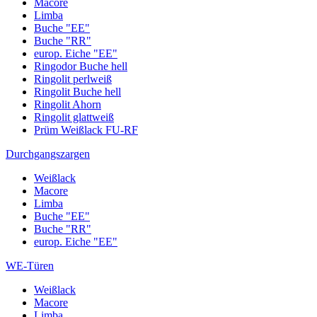
Macore
Limba
Buche "EE"
Buche "RR"
europ. Eiche "EE"
Ringodor Buche hell
Ringolit perlweiß
Ringolit Buche hell
Ringolit Ahorn
Ringolit glattweiß
Prüm Weißlack FU-RF
Durchgangszargen
Weißlack
Macore
Limba
Buche "EE"
Buche "RR"
europ. Eiche "EE"
WE-Türen
Weißlack
Macore
Limba