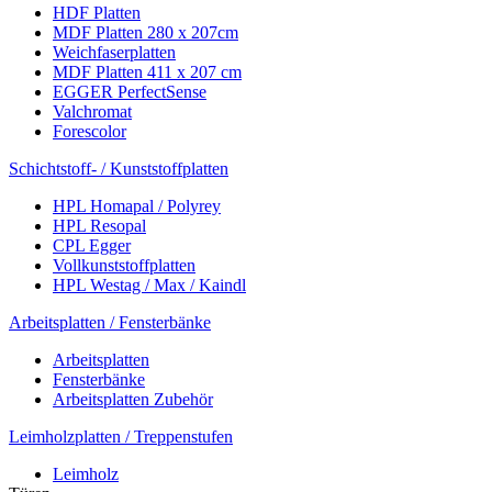
HDF Platten
MDF Platten 280 x 207cm
Weichfaserplatten
MDF Platten 411 x 207 cm
EGGER PerfectSense
Valchromat
Forescolor
Schichtstoff- / Kunststoffplatten
HPL Homapal / Polyrey
HPL Resopal
CPL Egger
Vollkunststoffplatten
HPL Westag / Max / Kaindl
Arbeitsplatten / Fensterbänke
Arbeitsplatten
Fensterbänke
Arbeitsplatten Zubehör
Leimholzplatten / Treppenstufen
Leimholz