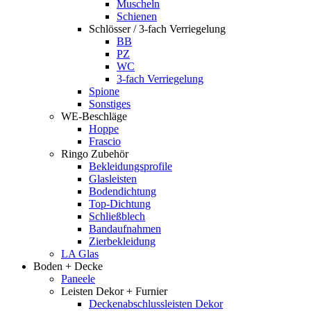
Muscheln
Schienen
Schlösser / 3-fach Verriegelung
BB
PZ
WC
3-fach Verriegelung
Spione
Sonstiges
WE-Beschläge
Hoppe
Frascio
Ringo Zubehör
Bekleidungsprofile
Glasleisten
Bodendichtung
Top-Dichtung
Schließblech
Bandaufnahmen
Zierbekleidung
LA Glas
Boden + Decke
Paneele
Leisten Dekor + Furnier
Deckenabschlussleisten Dekor