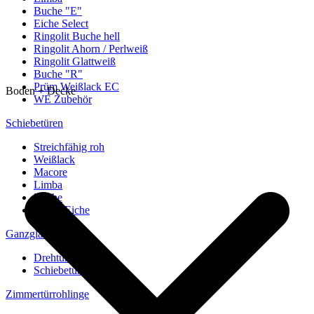
Buche "E"
Eiche Select
Ringolit Buche hell
Ringolit Ahorn / Perlweiß
Ringolit Glattweiß
Buche "R"
Prüm Weißlack EC
Boden + Decke
WE Zubehör
Schiebetüren
Streichfähig roh
Weißlack
Macore
Limba
Buche
europ. Eiche
Ganzglastüren
Drehtüren
Schiebetüren
Zimmertürrohlinge