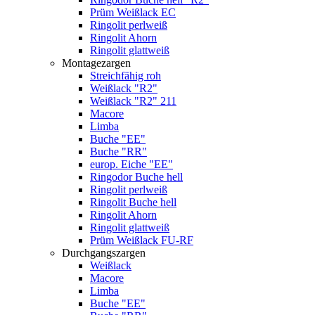
Prüm Weißlack EC
Ringolit perlweiß
Ringolit Ahorn
Ringolit glattweiß
Montagezargen
Streichfähig roh
Weißlack "R2"
Weißlack "R2" 211
Macore
Limba
Buche "EE"
Buche "RR"
europ. Eiche "EE"
Ringodor Buche hell
Ringolit perlweiß
Ringolit Buche hell
Ringolit Ahorn
Ringolit glattweiß
Prüm Weißlack FU-RF
Durchgangszargen
Weißlack
Macore
Limba
Buche "EE"