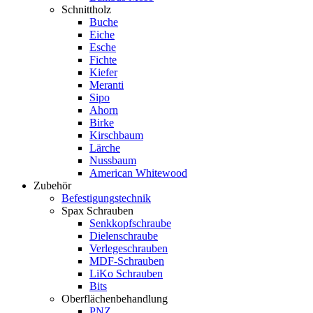
Schnittholz
Buche
Eiche
Esche
Fichte
Kiefer
Meranti
Sipo
Ahorn
Birke
Kirschbaum
Lärche
Nussbaum
American Whitewood
Zubehör
Befestigungstechnik
Spax Schrauben
Senkkopfschraube
Dielenschraube
Verlegeschrauben
MDF-Schrauben
LiKo Schrauben
Bits
Oberflächenbehandlung
PNZ