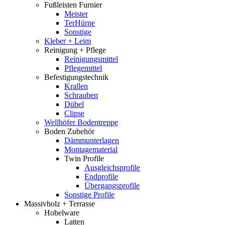
Fußleisten Furnier
Meister
TerHürne
Sonstige
Kleber + Leim
Reinigung + Pflege
Reinigungsmittel
Pflegemittel
Befestigungstechnik
Krallen
Schrauben
Dübel
Clipse
Wellhöfer Bodentreppe
Boden Zubehör
Dämmunterlagen
Montagematerial
Twin Profile
Ausgleichsprofile
Endprofile
Übergangsprofile
Sonstige Profile
Massivholz + Terrasse
Hobelware
Latten