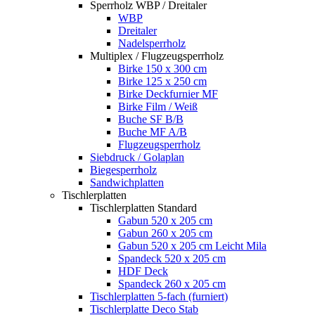
Sperrholz WBP / Dreitaler
WBP
Dreitaler
Nadelsperrholz
Multiplex / Flugzeugsperrholz
Birke 150 x 300 cm
Birke 125 x 250 cm
Birke Deckfurnier MF
Birke Film / Weiß
Buche SF B/B
Buche MF A/B
Flugzeugsperrholz
Siebdruck / Golaplan
Biegesperrholz
Sandwichplatten
Tischlerplatten
Tischlerplatten Standard
Gabun 520 x 205 cm
Gabun 260 x 205 cm
Gabun 520 x 205 cm Leicht Mila
Spandeck 520 x 205 cm
HDF Deck
Spandeck 260 x 205 cm
Tischlerplatten 5-fach (furniert)
Tischlerplatte Deco Stab