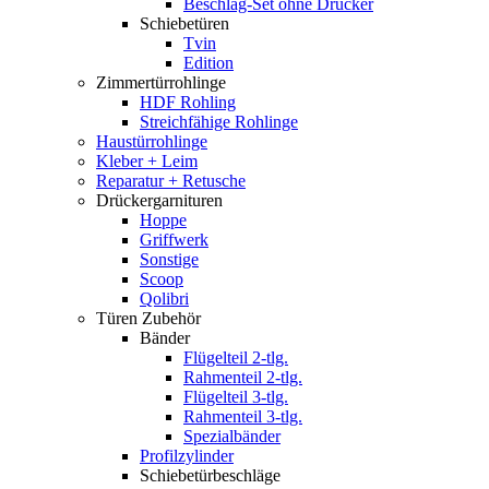
Beschlag-Set ohne Drücker
Schiebetüren
Tvin
Edition
Zimmertürrohlinge
HDF Rohling
Streichfähige Rohlinge
Haustürrohlinge
Kleber + Leim
Reparatur + Retusche
Drückergarnituren
Hoppe
Griffwerk
Sonstige
Scoop
Qolibri
Türen Zubehör
Bänder
Flügelteil 2-tlg.
Rahmenteil 2-tlg.
Flügelteil 3-tlg.
Rahmenteil 3-tlg.
Spezialbänder
Profilzylinder
Schiebetürbeschläge