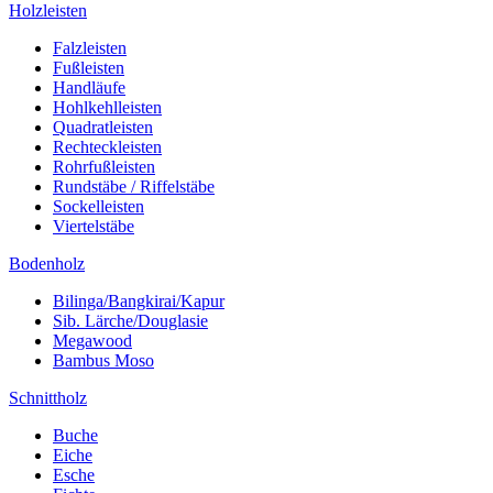
Holzleisten
Falzleisten
Fußleisten
Handläufe
Hohlkehlleisten
Quadratleisten
Rechteckleisten
Rohrfußleisten
Rundstäbe / Riffelstäbe
Sockelleisten
Viertelstäbe
Bodenholz
Bilinga/Bangkirai/Kapur
Sib. Lärche/Douglasie
Megawood
Bambus Moso
Schnittholz
Buche
Eiche
Esche