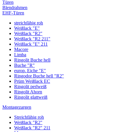
Türen
Blendrahmen
EHF-Türen
streichfähig roh
Weißlack "E"
Weißlack "R2"
Weißlack "R2 211"
Weißlack "E" 211
Macore
Limba
Ringolit Buche hell
Buche "R"
europ. Eiche "E"
Ringodor Buche hell "R2"
Prüm Weißlack EC
Ringolit perlweiß
Ringolit Ahorn
Ringolit glattweiß
Montagezargen
Streichfähig roh
Weißlack "R2"
Weißlack "R2" 211