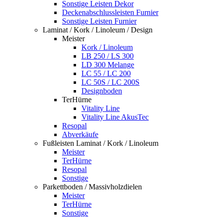
Sonstige Leisten Dekor
Deckenabschlussleisten Furnier
Sonstige Leisten Furnier
Laminat / Kork / Linoleum / Design
Meister
Kork / Linoleum
LB 250 / LS 300
LD 300 Melange
LC 55 / LC 200
LC 50S / LC 200S
Designboden
TerHürne
Vitality Line
Vitality Line AkusTec
Resopal
Abverkäufe
Fußleisten Laminat / Kork / Linoleum
Meister
TerHürne
Resopal
Sonstige
Parkettboden / Massivholzdielen
Meister
TerHürne
Sonstige