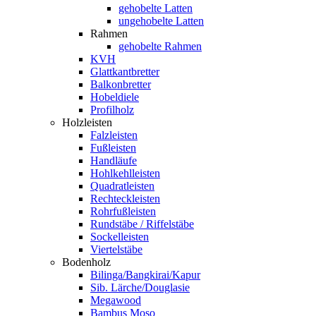
gehobelte Latten
ungehobelte Latten
Rahmen
gehobelte Rahmen
KVH
Glattkantbretter
Balkonbretter
Hobeldiele
Profilholz
Holzleisten
Falzleisten
Fußleisten
Handläufe
Hohlkehlleisten
Quadratleisten
Rechteckleisten
Rohrfußleisten
Rundstäbe / Riffelstäbe
Sockelleisten
Viertelstäbe
Bodenholz
Bilinga/Bangkirai/Kapur
Sib. Lärche/Douglasie
Megawood
Bambus Moso