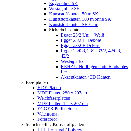
Egger ohne SK
Westag ohne SK
Kunststoffkanten 50 m SK
Kunststoffkanten 100 m ohne SK
Kunststoffkanten SB / 5 m
Sicherheitskanten
Egger 23/2 Uni + Weiß
Egger 23/2 H-Dekore
Egger 23/2 F-Dekore
Egger 23/0,8, 23/1, 33/2, 42/0,8,
42/2
Westag 23/2
REHAU Nullfugenkante Raukantes
Pro
Akzentkanten / 3D Kanten
Faserplatten
HDF Platten
MDF Platten 280 x 207cm
Weichfaserplatten
MDF Platten 411 x 207 cm
EGGER PerfectSense
Valchromat
Forescolor
Schichtstoff- / Kunststoffplatten
HPL Homapal / Polyrey