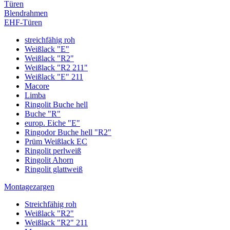
Türen
Blendrahmen
EHF-Türen
streichfähig roh
Weißlack "E"
Weißlack "R2"
Weißlack "R2 211"
Weißlack "E" 211
Macore
Limba
Ringolit Buche hell
Buche "R"
europ. Eiche "E"
Ringodor Buche hell "R2"
Prüm Weißlack EC
Ringolit perlweiß
Ringolit Ahorn
Ringolit glattweiß
Montagezargen
Streichfähig roh
Weißlack "R2"
Weißlack "R2" 211