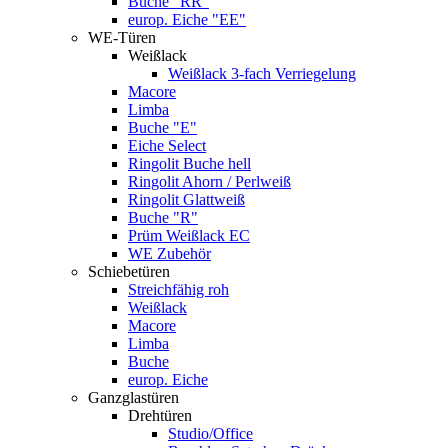
Buche "RR"
europ. Eiche "EE"
WE-Türen
Weißlack
Weißlack 3-fach Verriegelung
Macore
Limba
Buche "E"
Eiche Select
Ringolit Buche hell
Ringolit Ahorn / Perlweiß
Ringolit Glattweiß
Buche "R"
Prüm Weißlack EC
WE Zubehör
Schiebetüren
Streichfähig roh
Weißlack
Macore
Limba
Buche
europ. Eiche
Ganzglastüren
Drehtüren
Studio/Office