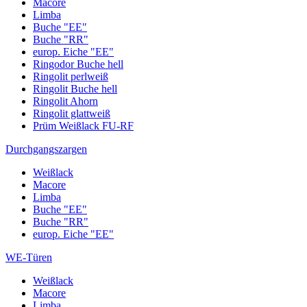
Macore
Limba
Buche "EE"
Buche "RR"
europ. Eiche "EE"
Ringodor Buche hell
Ringolit perlweiß
Ringolit Buche hell
Ringolit Ahorn
Ringolit glattweiß
Prüm Weißlack FU-RF
Durchgangszargen
Weißlack
Macore
Limba
Buche "EE"
Buche "RR"
europ. Eiche "EE"
WE-Türen
Weißlack
Macore
Limba