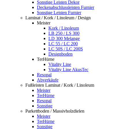
Sonstige Leisten Dekor
Deckenabschlussleisten Furnier
Sonstige Leisten Furnier
Laminat / Kork / Linoleum / Design
Meister
Kork / Linoleum
LB 250 / LS 300
LD 300 Melange
LC 55 / LC 200
LC 50S / LC 200S
Designboden
TerHürne
Vitality Line
Vitality Line AkusTec
Resopal
Abverkäufe
Fußleisten Laminat / Kork / Linoleum
Meister
TerHürne
Resopal
Sonstige
Parkettboden / Massivholzdielen
Meister
TerHürne
Sonstige