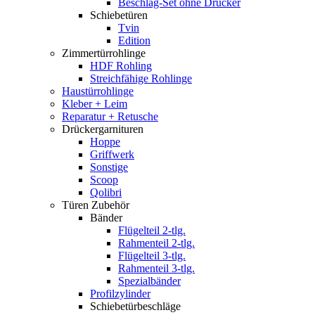
Beschlag-Set ohne Drücker
Schiebetüren
Tvin
Edition
Zimmertürrohlinge
HDF Rohling
Streichfähige Rohlinge
Haustürrohlinge
Kleber + Leim
Reparatur + Retusche
Drückergarnituren
Hoppe
Griffwerk
Sonstige
Scoop
Qolibri
Türen Zubehör
Bänder
Flügelteil 2-tlg.
Rahmenteil 2-tlg.
Flügelteil 3-tlg.
Rahmenteil 3-tlg.
Spezialbänder
Profilzylinder
Schiebetürbeschläge