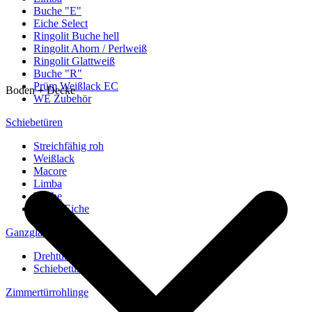
Buche "E"
Eiche Select
Ringolit Buche hell
Ringolit Ahorn / Perlweiß
Ringolit Glattweiß
Buche "R"
Prüm Weißlack EC
Boden + Decke
WE Zubehör
Schiebetüren
Streichfähig roh
Weißlack
Macore
Limba
Buche
europ. Eiche
Ganzglastüren
Drehtüren
Schiebetüren
Zimmertürrohlinge