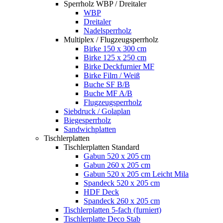
Sperrholz WBP / Dreitaler
WBP
Dreitaler
Nadelsperrholz
Multiplex / Flugzeugsperrholz
Birke 150 x 300 cm
Birke 125 x 250 cm
Birke Deckfurnier MF
Birke Film / Weiß
Buche SF B/B
Buche MF A/B
Flugzeugsperrholz
Siebdruck / Golaplan
Biegesperrholz
Sandwichplatten
Tischlerplatten
Tischlerplatten Standard
Gabun 520 x 205 cm
Gabun 260 x 205 cm
Gabun 520 x 205 cm Leicht Mila
Spandeck 520 x 205 cm
HDF Deck
Spandeck 260 x 205 cm
Tischlerplatten 5-fach (furniert)
Tischlerplatte Deco Stab