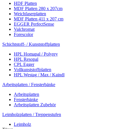
HDF Platten
MDF Platten 280 x 207cm
Weichfaserplatten
MDF Platten 411 x 207 cm
EGGER PerfectSense
Valchromat
Forescolor
Schichtstoff- / Kunststoffplatten
HPL Homapal / Polyrey
HPL Resopal
CPL Egger
Vollkunststoffplatten
HPL Westag / Max / Kaindl
Arbeitsplatten / Fensterbänke
Arbeitsplatten
Fensterbänke
Arbeitsplatten Zubehör
Leimholzplatten / Treppenstufen
Leimholz