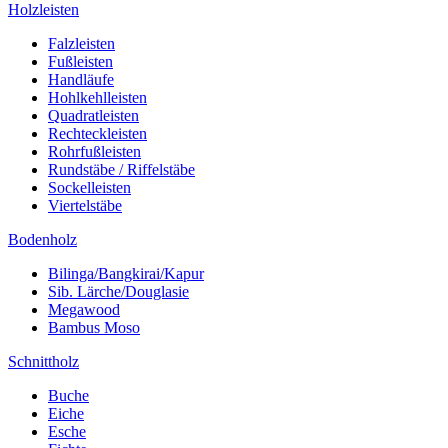
Holzleisten
Falzleisten
Fußleisten
Handläufe
Hohlkehlleisten
Quadratleisten
Rechteckleisten
Rohrfußleisten
Rundstäbe / Riffelstäbe
Sockelleisten
Viertelstäbe
Bodenholz
Bilinga/Bangkirai/Kapur
Sib. Lärche/Douglasie
Megawood
Bambus Moso
Schnittholz
Buche
Eiche
Esche