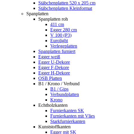
Stäbchenplatten 520 x 205 cm
Stäbchenplatten Kleinformat
Spanplatten
Spanplatten roh
411 cm
Egger 280 cm
V 100 (P3)
Eurolight
Verlegeplatten
Spanplatten furniert
Egger weiß
Egger U-Dekore
Egger F-Dekore
Egger H-Dekore
OSB Platten
B1 / Krono / Verbund
B1 / Gips
Verbundplatten
Krono
Echtholzkanten
Furnierkanten SK
Furnierkanten mit Vlies
Starkfurnierkanten
Kunststoffkanten
Egger mit SK