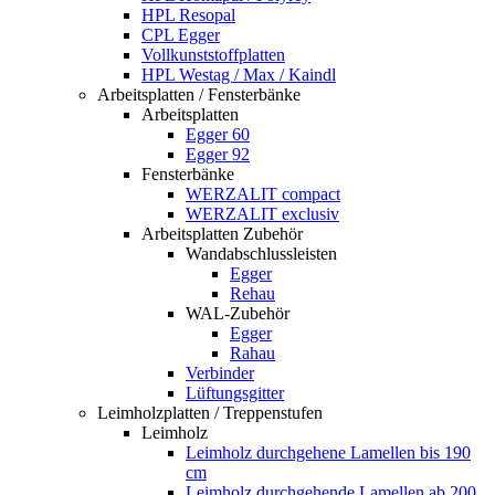
HPL Resopal
CPL Egger
Vollkunststoffplatten
HPL Westag / Max / Kaindl
Arbeitsplatten / Fensterbänke
Arbeitsplatten
Egger 60
Egger 92
Fensterbänke
WERZALIT compact
WERZALIT exclusiv
Arbeitsplatten Zubehör
Wandabschlussleisten
Egger
Rehau
WAL-Zubehör
Egger
Rahau
Verbinder
Lüftungsgitter
Leimholzplatten / Treppenstufen
Leimholz
Leimholz durchgehene Lamellen bis 190
cm
Leimholz durchgehende Lamellen ab 200