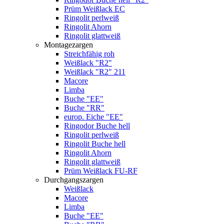
Prüm Weißlack EC
Ringolit perlweiß
Ringolit Ahorn
Ringolit glattweiß
Montagezargen
Streichfähig roh
Weißlack "R2"
Weißlack "R2" 211
Macore
Limba
Buche "EE"
Buche "RR"
europ. Eiche "EE"
Ringodor Buche hell
Ringolit perlweiß
Ringolit Buche hell
Ringolit Ahorn
Ringolit glattweiß
Prüm Weißlack FU-RF
Durchgangszargen
Weißlack
Macore
Limba
Buche "EE"