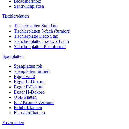
Biegesperrholz
Sandwichplatten
Tischlerplatten
Tischlerplatten Standard
Tischlerplatten 5-fach (furniert)
Tischlerplatte Deco Stab
Stäbchenplatten 520 x 205 cm
Stäbchenplatten Kleinformat
Spanplatten
Spanplatten roh
Spanplatten furniert
Egger weiß
Egger U-Dekore
Egger F-Dekore
Egger H-Dekore
OSB Platten
B1 / Krono / Verbund
Echtholzkanten
Kunststoffkanten
Faserplatten