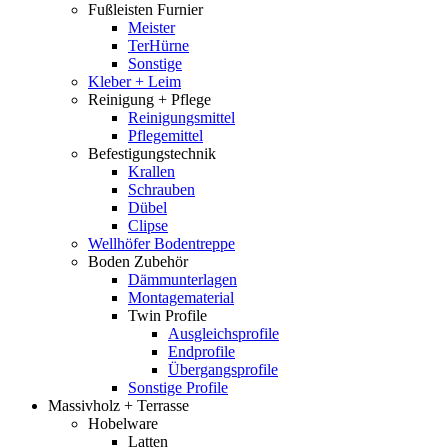
Fußleisten Furnier
Meister
TerHürne
Sonstige
Kleber + Leim
Reinigung + Pflege
Reinigungsmittel
Pflegemittel
Befestigungstechnik
Krallen
Schrauben
Dübel
Clipse
Wellhöfer Bodentreppe
Boden Zubehör
Dämmunterlagen
Montagematerial
Twin Profile
Ausgleichsprofile
Endprofile
Übergangsprofile
Sonstige Profile
Massivholz + Terrasse
Hobelware
Latten