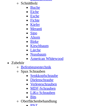
Schnittholz
Buche
Eiche
Esche
Fichte
Kiefer
Meranti
Sipo
Ahorn
Birke
Kirschbaum
Lärche
Nussbaum
American Whitewood
Zubehör
Befestigungstechnik
Spax Schrauben
Senkkopfschraube
Dielenschraube
Verlegeschrauben
MDF-Schrauben
LiKo Schrauben
Bits
Oberflächenbehandlung
PNZ