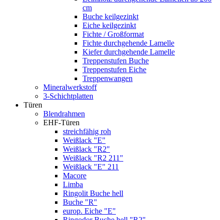
cm
Buche keilgezinkt
Eiche keilgezinkt
Fichte / Großformat
Fichte durchgehende Lamelle
Kiefer durchgehende Lamelle
Treppenstufen Buche
Treppenstufen Eiche
Treppenwangen
Mineralwerkstoff
3-Schichtplatten
Türen
Blendrahmen
EHF-Türen
streichfähig roh
Weißlack "E"
Weißlack "R2"
Weißlack "R2 211"
Weißlack "E" 211
Macore
Limba
Ringolit Buche hell
Buche "R"
europ. Eiche "E"
Ringodor Buche hell "R2"