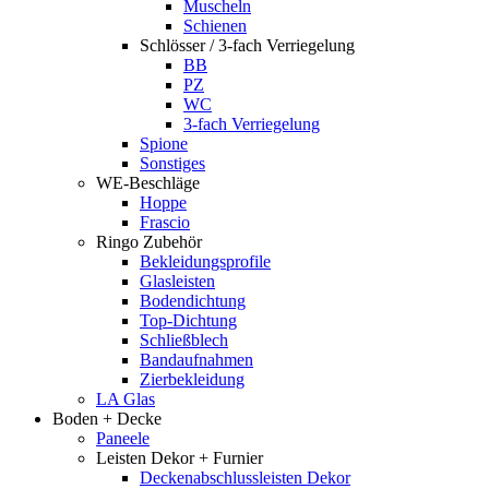
Muscheln
Schienen
Schlösser / 3-fach Verriegelung
BB
PZ
WC
3-fach Verriegelung
Spione
Sonstiges
WE-Beschläge
Hoppe
Frascio
Ringo Zubehör
Bekleidungsprofile
Glasleisten
Bodendichtung
Top-Dichtung
Schließblech
Bandaufnahmen
Zierbekleidung
LA Glas
Boden + Decke
Paneele
Leisten Dekor + Furnier
Deckenabschlussleisten Dekor