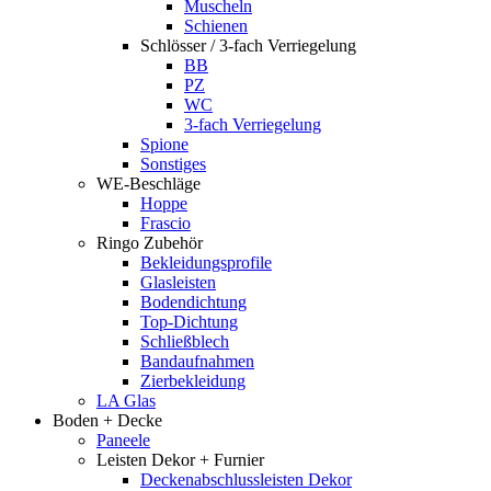
Muscheln
Schienen
Schlösser / 3-fach Verriegelung
BB
PZ
WC
3-fach Verriegelung
Spione
Sonstiges
WE-Beschläge
Hoppe
Frascio
Ringo Zubehör
Bekleidungsprofile
Glasleisten
Bodendichtung
Top-Dichtung
Schließblech
Bandaufnahmen
Zierbekleidung
LA Glas
Boden + Decke
Paneele
Leisten Dekor + Furnier
Deckenabschlussleisten Dekor