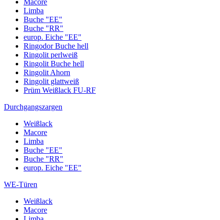
Macore
Limba
Buche "EE"
Buche "RR"
europ. Eiche "EE"
Ringodor Buche hell
Ringolit perlweiß
Ringolit Buche hell
Ringolit Ahorn
Ringolit glattweiß
Prüm Weißlack FU-RF
Durchgangszargen
Weißlack
Macore
Limba
Buche "EE"
Buche "RR"
europ. Eiche "EE"
WE-Türen
Weißlack
Macore
Limba