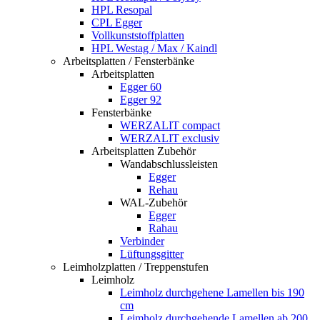
HPL Resopal
CPL Egger
Vollkunststoffplatten
HPL Westag / Max / Kaindl
Arbeitsplatten / Fensterbänke
Arbeitsplatten
Egger 60
Egger 92
Fensterbänke
WERZALIT compact
WERZALIT exclusiv
Arbeitsplatten Zubehör
Wandabschlussleisten
Egger
Rehau
WAL-Zubehör
Egger
Rahau
Verbinder
Lüftungsgitter
Leimholzplatten / Treppenstufen
Leimholz
Leimholz durchgehene Lamellen bis 190
cm
Leimholz durchgehende Lamellen ab 200