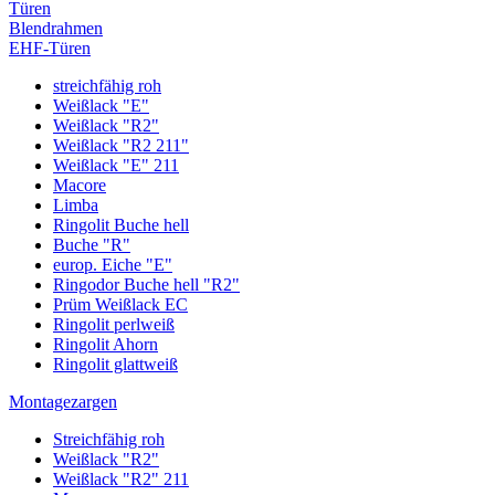
Türen
Blendrahmen
EHF-Türen
streichfähig roh
Weißlack "E"
Weißlack "R2"
Weißlack "R2 211"
Weißlack "E" 211
Macore
Limba
Ringolit Buche hell
Buche "R"
europ. Eiche "E"
Ringodor Buche hell "R2"
Prüm Weißlack EC
Ringolit perlweiß
Ringolit Ahorn
Ringolit glattweiß
Montagezargen
Streichfähig roh
Weißlack "R2"
Weißlack "R2" 211