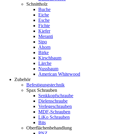
Schnittholz
Buche
Eiche
Esche
Fichte
Kiefer
Meranti
Sipo
Ahorn
Birke
Kirschbaum
Lärche
Nussbaum
American Whitewood
Zubehör
Befestigungstechnik
Spax Schrauben
Senkkopfschraube
Dielenschraube
Verlegeschrauben
MDF-Schrauben
LiKo Schrauben
Bits
Oberflächenbehandlung
PNZ