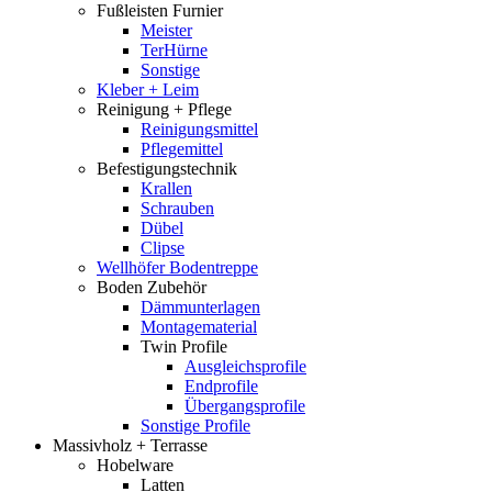
Fußleisten Furnier
Meister
TerHürne
Sonstige
Kleber + Leim
Reinigung + Pflege
Reinigungsmittel
Pflegemittel
Befestigungstechnik
Krallen
Schrauben
Dübel
Clipse
Wellhöfer Bodentreppe
Boden Zubehör
Dämmunterlagen
Montagematerial
Twin Profile
Ausgleichsprofile
Endprofile
Übergangsprofile
Sonstige Profile
Massivholz + Terrasse
Hobelware
Latten