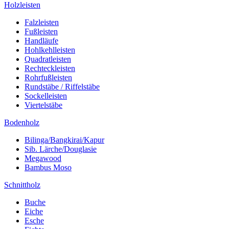
Holzleisten
Falzleisten
Fußleisten
Handläufe
Hohlkehlleisten
Quadratleisten
Rechteckleisten
Rohrfußleisten
Rundstäbe / Riffelstäbe
Sockelleisten
Viertelstäbe
Bodenholz
Bilinga/Bangkirai/Kapur
Sib. Lärche/Douglasie
Megawood
Bambus Moso
Schnittholz
Buche
Eiche
Esche