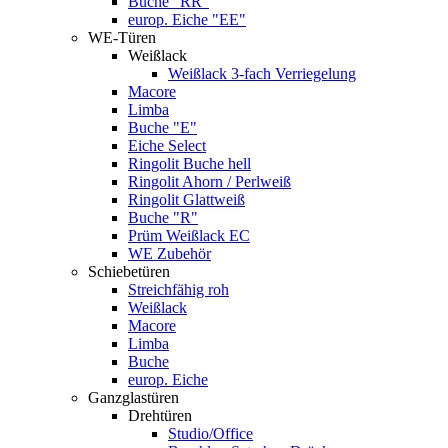
Buche "RR"
europ. Eiche "EE"
WE-Türen
Weißlack
Weißlack 3-fach Verriegelung
Macore
Limba
Buche "E"
Eiche Select
Ringolit Buche hell
Ringolit Ahorn / Perlweiß
Ringolit Glattweiß
Buche "R"
Prüm Weißlack EC
WE Zubehör
Schiebetüren
Streichfähig roh
Weißlack
Macore
Limba
Buche
europ. Eiche
Ganzglastüren
Drehtüren
Studio/Office