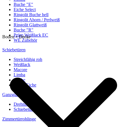
Buche "E"
Eiche Select
Ringolit Buche hell
Ringolit Ahorn / Perlweiß
Ringolit Glattweiß
Buche "R"
Prüm Weißlack EC
Boden + Decke
WE Zubehör
Schiebetüren
Streichfähig roh
Weißlack
Macore
Limba
Buche
europ. Eiche
Ganzglastüren
Drehtüren
Schiebetüren
Zimmertürrohlinge