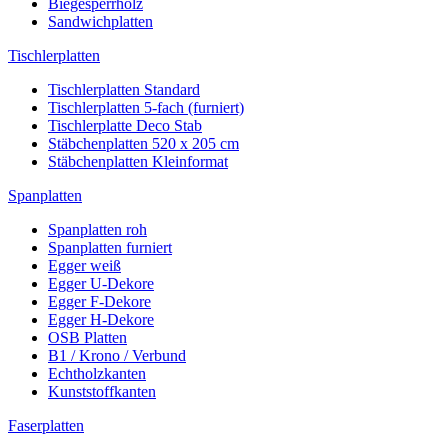
Biegesperrholz
Sandwichplatten
Tischlerplatten
Tischlerplatten Standard
Tischlerplatten 5-fach (furniert)
Tischlerplatte Deco Stab
Stäbchenplatten 520 x 205 cm
Stäbchenplatten Kleinformat
Spanplatten
Spanplatten roh
Spanplatten furniert
Egger weiß
Egger U-Dekore
Egger F-Dekore
Egger H-Dekore
OSB Platten
B1 / Krono / Verbund
Echtholzkanten
Kunststoffkanten
Faserplatten