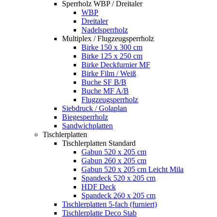
Sperrholz WBP / Dreitaler
WBP
Dreitaler
Nadelsperrholz
Multiplex / Flugzeugsperrholz
Birke 150 x 300 cm
Birke 125 x 250 cm
Birke Deckfurnier MF
Birke Film / Weiß
Buche SF B/B
Buche MF A/B
Flugzeugsperrholz
Siebdruck / Golaplan
Biegesperrholz
Sandwichplatten
Tischlerplatten
Tischlerplatten Standard
Gabun 520 x 205 cm
Gabun 260 x 205 cm
Gabun 520 x 205 cm Leicht Mila
Spandeck 520 x 205 cm
HDF Deck
Spandeck 260 x 205 cm
Tischlerplatten 5-fach (furniert)
Tischlerplatte Deco Stab