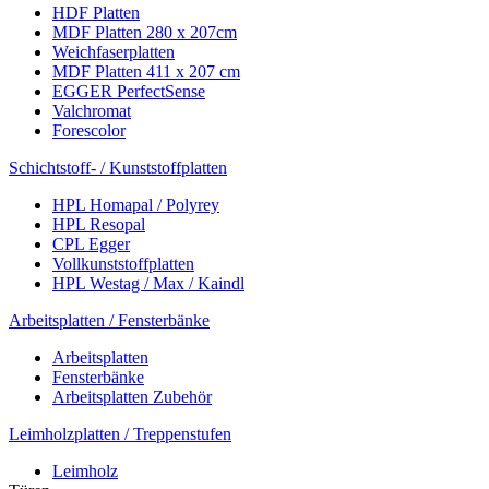
HDF Platten
MDF Platten 280 x 207cm
Weichfaserplatten
MDF Platten 411 x 207 cm
EGGER PerfectSense
Valchromat
Forescolor
Schichtstoff- / Kunststoffplatten
HPL Homapal / Polyrey
HPL Resopal
CPL Egger
Vollkunststoffplatten
HPL Westag / Max / Kaindl
Arbeitsplatten / Fensterbänke
Arbeitsplatten
Fensterbänke
Arbeitsplatten Zubehör
Leimholzplatten / Treppenstufen
Leimholz