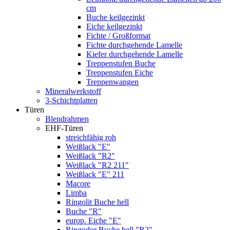
cm
Buche keilgezinkt
Eiche keilgezinkt
Fichte / Großformat
Fichte durchgehende Lamelle
Kiefer durchgehende Lamelle
Treppenstufen Buche
Treppenstufen Eiche
Treppenwangen
Mineralwerkstoff
3-Schichtplatten
Türen
Blendrahmen
EHF-Türen
streichfähig roh
Weißlack "E"
Weißlack "R2"
Weißlack "R2 211"
Weißlack "E" 211
Macore
Limba
Ringolit Buche hell
Buche "R"
europ. Eiche "E"
Ringodor Buche hell "R2"