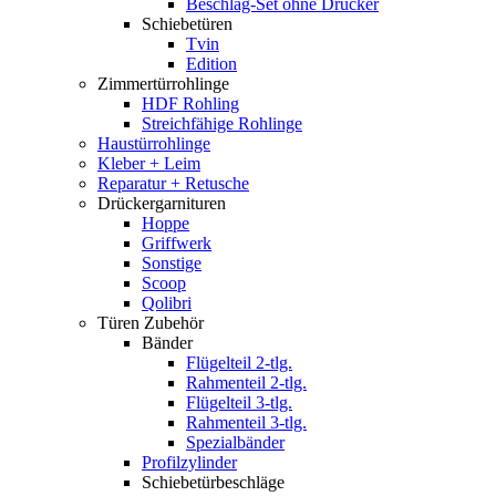
Beschlag-Set ohne Drücker
Schiebetüren
Tvin
Edition
Zimmertürrohlinge
HDF Rohling
Streichfähige Rohlinge
Haustürrohlinge
Kleber + Leim
Reparatur + Retusche
Drückergarnituren
Hoppe
Griffwerk
Sonstige
Scoop
Qolibri
Türen Zubehör
Bänder
Flügelteil 2-tlg.
Rahmenteil 2-tlg.
Flügelteil 3-tlg.
Rahmenteil 3-tlg.
Spezialbänder
Profilzylinder
Schiebetürbeschläge