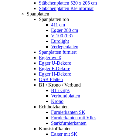
Stäbchenplatten 520 x 205 cm
Stäbchenplatten Kleinformat
Spanplatten
Spanplatten roh
411 cm
Egger 280 cm
V 100 (P3)
Eurolight
Verlegeplatten
Spanplatten furniert
Egger weiß
Egger U-Dekore
Egger F-Dekore
Egger H-Dekore
OSB Platten
B1 / Krono / Verbund
B1 / Gips
Verbundplatten
Krono
Echtholzkanten
Furnierkanten SK
Furnierkanten mit Vlies
Starkfurnierkanten
Kunststoffkanten
Egger mit SK