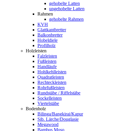
gehobelte Latten
ungehobelte Latten
Rahmen
gehobelte Rahmen
KVH
Glattkantbretter
Balkonbretter
Hobeldiele
Profilholz
Holzleisten
Falzleisten
Fußleisten
Handläufe
Hohlkehlleisten
Quadratleisten
Rechteckleisten
Rohrfußleisten
Rundstäbe / Riffelstäbe
Sockelleisten
Viertelstäbe
Bodenholz
Bilinga/Bangkirai/Kapur
Sib. Lärche/Douglasie
Megawood
Bambus Moso