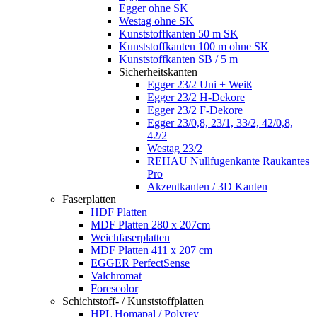
Egger ohne SK
Westag ohne SK
Kunststoffkanten 50 m SK
Kunststoffkanten 100 m ohne SK
Kunststoffkanten SB / 5 m
Sicherheitskanten
Egger 23/2 Uni + Weiß
Egger 23/2 H-Dekore
Egger 23/2 F-Dekore
Egger 23/0,8, 23/1, 33/2, 42/0,8,
42/2
Westag 23/2
REHAU Nullfugenkante Raukantes
Pro
Akzentkanten / 3D Kanten
Faserplatten
HDF Platten
MDF Platten 280 x 207cm
Weichfaserplatten
MDF Platten 411 x 207 cm
EGGER PerfectSense
Valchromat
Forescolor
Schichtstoff- / Kunststoffplatten
HPL Homapal / Polyrey