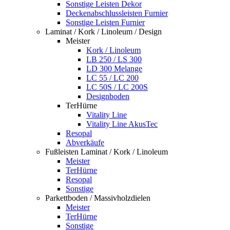
Sonstige Leisten Dekor
Deckenabschlussleisten Furnier
Sonstige Leisten Furnier
Laminat / Kork / Linoleum / Design
Meister
Kork / Linoleum
LB 250 / LS 300
LD 300 Melange
LC 55 / LC 200
LC 50S / LC 200S
Designboden
TerHürne
Vitality Line
Vitality Line AkusTec
Resopal
Abverkäufe
Fußleisten Laminat / Kork / Linoleum
Meister
TerHürne
Resopal
Sonstige
Parkettboden / Massivholzdielen
Meister
TerHürne
Sonstige