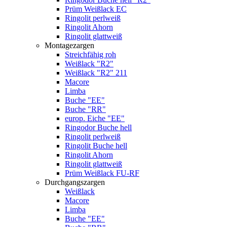
Prüm Weißlack EC
Ringolit perlweiß
Ringolit Ahorn
Ringolit glattweiß
Montagezargen
Streichfähig roh
Weißlack "R2"
Weißlack "R2" 211
Macore
Limba
Buche "EE"
Buche "RR"
europ. Eiche "EE"
Ringodor Buche hell
Ringolit perlweiß
Ringolit Buche hell
Ringolit Ahorn
Ringolit glattweiß
Prüm Weißlack FU-RF
Durchgangszargen
Weißlack
Macore
Limba
Buche "EE"