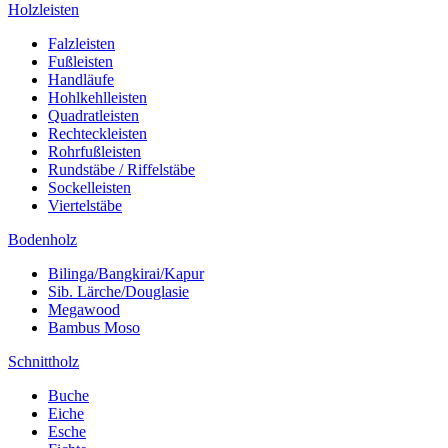
Holzleisten
Falzleisten
Fußleisten
Handläufe
Hohlkehlleisten
Quadratleisten
Rechteckleisten
Rohrfußleisten
Rundstäbe / Riffelstäbe
Sockelleisten
Viertelstäbe
Bodenholz
Bilinga/Bangkirai/Kapur
Sib. Lärche/Douglasie
Megawood
Bambus Moso
Schnittholz
Buche
Eiche
Esche