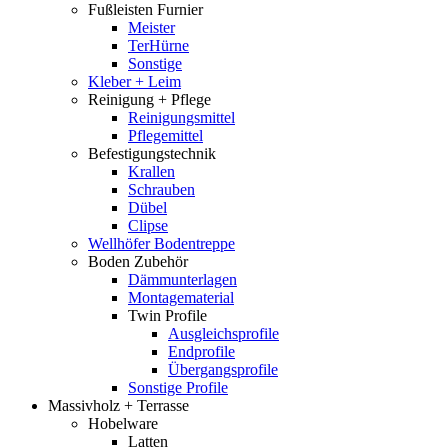
Fußleisten Furnier
Meister
TerHürne
Sonstige
Kleber + Leim
Reinigung + Pflege
Reinigungsmittel
Pflegemittel
Befestigungstechnik
Krallen
Schrauben
Dübel
Clipse
Wellhöfer Bodentreppe
Boden Zubehör
Dämmunterlagen
Montagematerial
Twin Profile
Ausgleichsprofile
Endprofile
Übergangsprofile
Sonstige Profile
Massivholz + Terrasse
Hobelware
Latten