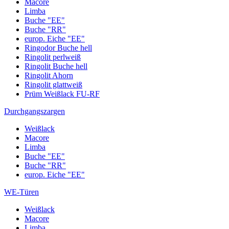
Macore
Limba
Buche "EE"
Buche "RR"
europ. Eiche "EE"
Ringodor Buche hell
Ringolit perlweiß
Ringolit Buche hell
Ringolit Ahorn
Ringolit glattweiß
Prüm Weißlack FU-RF
Durchgangszargen
Weißlack
Macore
Limba
Buche "EE"
Buche "RR"
europ. Eiche "EE"
WE-Türen
Weißlack
Macore
Limba