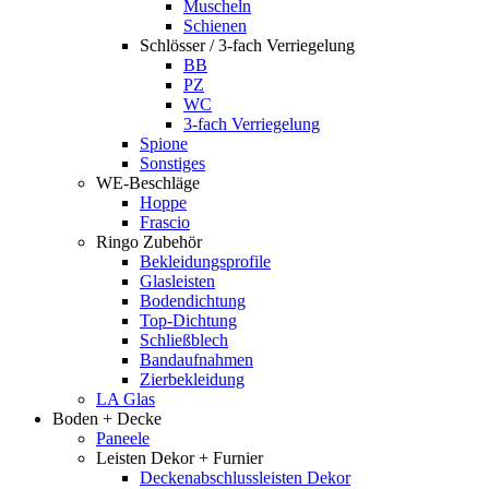
Muscheln
Schienen
Schlösser / 3-fach Verriegelung
BB
PZ
WC
3-fach Verriegelung
Spione
Sonstiges
WE-Beschläge
Hoppe
Frascio
Ringo Zubehör
Bekleidungsprofile
Glasleisten
Bodendichtung
Top-Dichtung
Schließblech
Bandaufnahmen
Zierbekleidung
LA Glas
Boden + Decke
Paneele
Leisten Dekor + Furnier
Deckenabschlussleisten Dekor