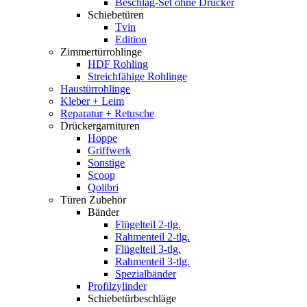
Beschlag-Set ohne Drücker
Schiebetüren
Tvin
Edition
Zimmertürrohlinge
HDF Rohling
Streichfähige Rohlinge
Haustürrohlinge
Kleber + Leim
Reparatur + Retusche
Drückergarnituren
Hoppe
Griffwerk
Sonstige
Scoop
Qolibri
Türen Zubehör
Bänder
Flügelteil 2-tlg.
Rahmenteil 2-tlg.
Flügelteil 3-tlg.
Rahmenteil 3-tlg.
Spezialbänder
Profilzylinder
Schiebetürbeschläge