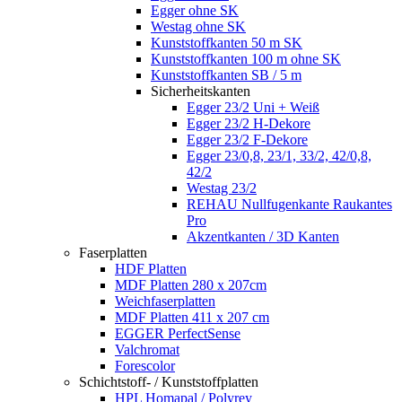
Egger ohne SK
Westag ohne SK
Kunststoffkanten 50 m SK
Kunststoffkanten 100 m ohne SK
Kunststoffkanten SB / 5 m
Sicherheitskanten
Egger 23/2 Uni + Weiß
Egger 23/2 H-Dekore
Egger 23/2 F-Dekore
Egger 23/0,8, 23/1, 33/2, 42/0,8,
42/2
Westag 23/2
REHAU Nullfugenkante Raukantes
Pro
Akzentkanten / 3D Kanten
Faserplatten
HDF Platten
MDF Platten 280 x 207cm
Weichfaserplatten
MDF Platten 411 x 207 cm
EGGER PerfectSense
Valchromat
Forescolor
Schichtstoff- / Kunststoffplatten
HPL Homapal / Polyrey