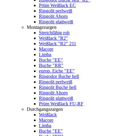
Prüm Weißlack EC
Ringolit perlweiß
Ringolit Ahorn
Ringolit glattweiß
Montagezargen
Streichfähig roh
Weißlack "R2"
Weißlack "R2" 211
Macore
Limba
Buche "EE"
Buche "RR"
europ. Eiche "EE"
Ringodor Buche hell
Ringolit perlweiß
Ringolit Buche hell
Ringolit Ahorn
Ringolit glattweiß
Prüm Weißlack FU-RF
Durchgangszargen
Weißlack
Macore
Limba
Buche "EE"