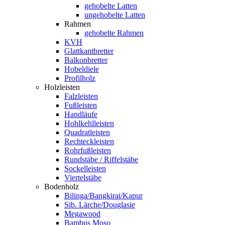
gehobelte Latten
ungehobelte Latten
Rahmen
gehobelte Rahmen
KVH
Glattkantbretter
Balkonbretter
Hobeldiele
Profilholz
Holzleisten
Falzleisten
Fußleisten
Handläufe
Hohlkehlleisten
Quadratleisten
Rechteckleisten
Rohrfußleisten
Rundstäbe / Riffelstäbe
Sockelleisten
Viertelstäbe
Bodenholz
Bilinga/Bangkirai/Kapur
Sib. Lärche/Douglasie
Megawood
Bambus Moso