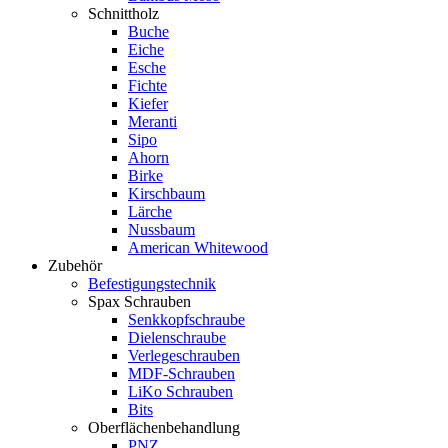
Schnittholz
Buche
Eiche
Esche
Fichte
Kiefer
Meranti
Sipo
Ahorn
Birke
Kirschbaum
Lärche
Nussbaum
American Whitewood
Zubehör
Befestigungstechnik
Spax Schrauben
Senkkopfschraube
Dielenschraube
Verlegeschrauben
MDF-Schrauben
LiKo Schrauben
Bits
Oberflächenbehandlung
PNZ