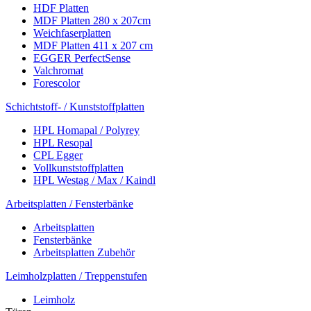
HDF Platten
MDF Platten 280 x 207cm
Weichfaserplatten
MDF Platten 411 x 207 cm
EGGER PerfectSense
Valchromat
Forescolor
Schichtstoff- / Kunststoffplatten
HPL Homapal / Polyrey
HPL Resopal
CPL Egger
Vollkunststoffplatten
HPL Westag / Max / Kaindl
Arbeitsplatten / Fensterbänke
Arbeitsplatten
Fensterbänke
Arbeitsplatten Zubehör
Leimholzplatten / Treppenstufen
Leimholz