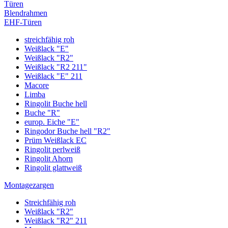
Türen
Blendrahmen
EHF-Türen
streichfähig roh
Weißlack "E"
Weißlack "R2"
Weißlack "R2 211"
Weißlack "E" 211
Macore
Limba
Ringolit Buche hell
Buche "R"
europ. Eiche "E"
Ringodor Buche hell "R2"
Prüm Weißlack EC
Ringolit perlweiß
Ringolit Ahorn
Ringolit glattweiß
Montagezargen
Streichfähig roh
Weißlack "R2"
Weißlack "R2" 211