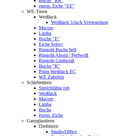
Buche "RR"
europ. Eiche "EE"
WE-Türen
Weißlack
Weißlack 3-fach Verriegelung
Macore
Limba
Buche "E"
Eiche Select
Ringolit Buche hell
Ringolit Ahorn / Perlweiß
Ringolit Glattweiß
Buche "R"
Prüm Weißlack EC
WE Zubehör
Schiebetüren
Streichfähig roh
Weißlack
Macore
Limba
Buche
europ. Eiche
Ganzglastüren
Drehtüren
Studio/Office