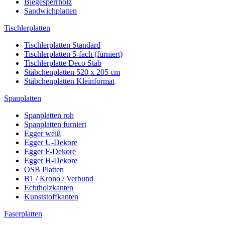
Biegesperrholz
Sandwichplatten
Tischlerplatten
Tischlerplatten Standard
Tischlerplatten 5-fach (furniert)
Tischlerplatte Deco Stab
Stäbchenplatten 520 x 205 cm
Stäbchenplatten Kleinformat
Spanplatten
Spanplatten roh
Spanplatten furniert
Egger weiß
Egger U-Dekore
Egger F-Dekore
Egger H-Dekore
OSB Platten
B1 / Krono / Verbund
Echtholzkanten
Kunststoffkanten
Faserplatten