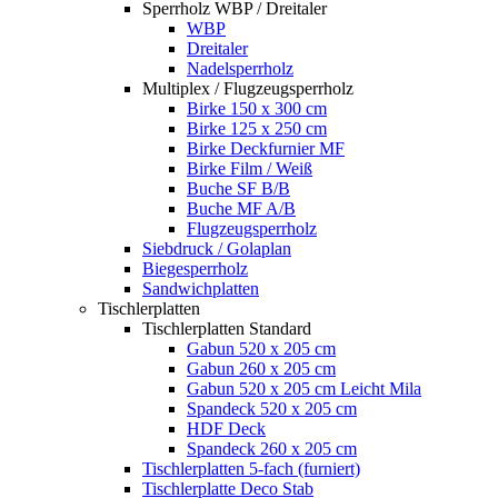
Sperrholz WBP / Dreitaler
WBP
Dreitaler
Nadelsperrholz
Multiplex / Flugzeugsperrholz
Birke 150 x 300 cm
Birke 125 x 250 cm
Birke Deckfurnier MF
Birke Film / Weiß
Buche SF B/B
Buche MF A/B
Flugzeugsperrholz
Siebdruck / Golaplan
Biegesperrholz
Sandwichplatten
Tischlerplatten
Tischlerplatten Standard
Gabun 520 x 205 cm
Gabun 260 x 205 cm
Gabun 520 x 205 cm Leicht Mila
Spandeck 520 x 205 cm
HDF Deck
Spandeck 260 x 205 cm
Tischlerplatten 5-fach (furniert)
Tischlerplatte Deco Stab