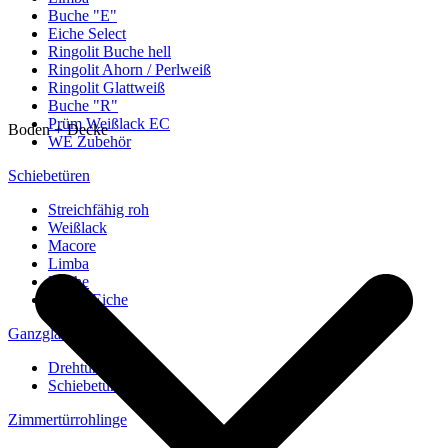
Buche "E"
Eiche Select
Ringolit Buche hell
Ringolit Ahorn / Perlweiß
Ringolit Glattweiß
Buche "R"
Prüm Weißlack EC
Boden + Decke
WE Zubehör
Schiebetüren
Streichfähig roh
Weißlack
Macore
Limba
Buche
europ. Eiche
Ganzglastüren
Drehtüren
Schiebetüren
Zimmertürrohlinge