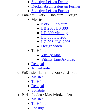
Sonstige Leisten Dekor
Deckenabschlussleisten Furnier
Sonstige Leisten Furnier
Laminat / Kork / Linoleum / Design
Meister
Kork / Linoleum
LB 250 / LS 300
LD 300 Melange
LC 55 / LC 200
LC 50S / LC 200S
Designboden
TerHürne
Vitality Line
Vitality Line AkusTec
Resopal
Abverkäufe
Fußleisten Laminat / Kork / Linoleum
Meister
TerHürne
Resopal
Sonstige
Parkettboden / Massivholzdielen
Meister
TerHürne
Sonstige