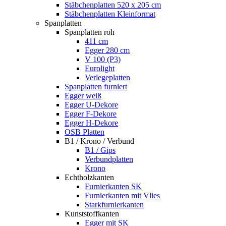
Stäbchenplatten 520 x 205 cm
Stäbchenplatten Kleinformat
Spanplatten
Spanplatten roh
411 cm
Egger 280 cm
V 100 (P3)
Eurolight
Verlegeplatten
Spanplatten furniert
Egger weiß
Egger U-Dekore
Egger F-Dekore
Egger H-Dekore
OSB Platten
B1 / Krono / Verbund
B1 / Gips
Verbundplatten
Krono
Echtholzkanten
Furnierkanten SK
Furnierkanten mit Vlies
Starkfurnierkanten
Kunststoffkanten
Egger mit SK