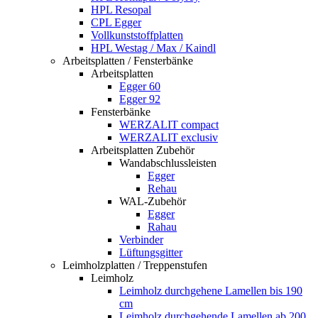
HPL Resopal
CPL Egger
Vollkunststoffplatten
HPL Westag / Max / Kaindl
Arbeitsplatten / Fensterbänke
Arbeitsplatten
Egger 60
Egger 92
Fensterbänke
WERZALIT compact
WERZALIT exclusiv
Arbeitsplatten Zubehör
Wandabschlussleisten
Egger
Rehau
WAL-Zubehör
Egger
Rahau
Verbinder
Lüftungsgitter
Leimholzplatten / Treppenstufen
Leimholz
Leimholz durchgehene Lamellen bis 190
cm
Leimholz durchgehende Lamellen ab 200