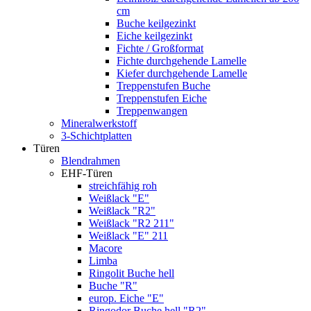
cm
Buche keilgezinkt
Eiche keilgezinkt
Fichte / Großformat
Fichte durchgehende Lamelle
Kiefer durchgehende Lamelle
Treppenstufen Buche
Treppenstufen Eiche
Treppenwangen
Mineralwerkstoff
3-Schichtplatten
Türen
Blendrahmen
EHF-Türen
streichfähig roh
Weißlack "E"
Weißlack "R2"
Weißlack "R2 211"
Weißlack "E" 211
Macore
Limba
Ringolit Buche hell
Buche "R"
europ. Eiche "E"
Ringodor Buche hell "R2"