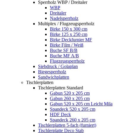
Sperrholz WBP / Dreitaler
WBP
Dreitaler
Nadelsperrholz
Multiplex / Flugzeugsperrholz
Birke 150 x 300 cm
Birke 125 x 250 cm
Birke Deckfurnier MF
Birke Film / Weiß
Buche SF B/B
Buche MF A/B
Flugzeugsperrholz
Siebdruck / Golaplan
Biegesperrholz
Sandwichplatten
Tischlerplatten
Tischlerplatten Standard
Gabun 520 x 205 cm
Gabun 260 x 205 cm
Gabun 520 x 205 cm Leicht Mila
Spandeck 520 x 205 cm
HDF Deck
Spandeck 260 x 205 cm
Tischlerplatten 5-fach (furniert)
Tischlerplatte Deco Stab