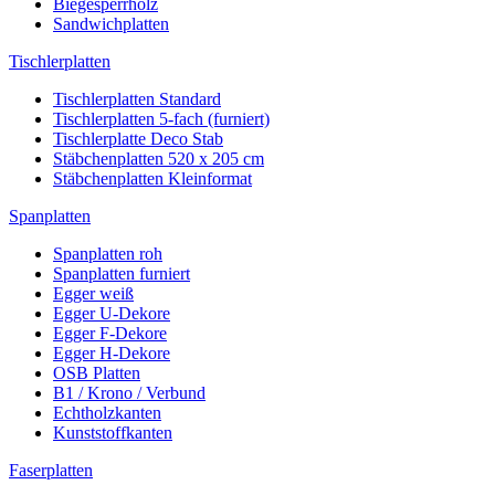
Biegesperrholz
Sandwichplatten
Tischlerplatten
Tischlerplatten Standard
Tischlerplatten 5-fach (furniert)
Tischlerplatte Deco Stab
Stäbchenplatten 520 x 205 cm
Stäbchenplatten Kleinformat
Spanplatten
Spanplatten roh
Spanplatten furniert
Egger weiß
Egger U-Dekore
Egger F-Dekore
Egger H-Dekore
OSB Platten
B1 / Krono / Verbund
Echtholzkanten
Kunststoffkanten
Faserplatten