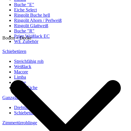
Buche "E"
Eiche Select
Ringolit Buche hell
Ringolit Ahorn / Perlweiß
Ringolit Glattweiß
Buche "R"
Prüm Weißlack EC
Boden + Decke
WE Zubehör
Schiebetüren
Streichfähig roh
Weißlack
Macore
Limba
Buche
europ. Eiche
Ganzglastüren
Drehtüren
Schiebetüren
Zimmertürrohlinge