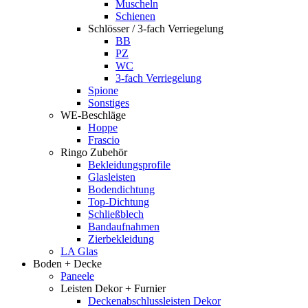
Muscheln
Schienen
Schlösser / 3-fach Verriegelung
BB
PZ
WC
3-fach Verriegelung
Spione
Sonstiges
WE-Beschläge
Hoppe
Frascio
Ringo Zubehör
Bekleidungsprofile
Glasleisten
Bodendichtung
Top-Dichtung
Schließblech
Bandaufnahmen
Zierbekleidung
LA Glas
Boden + Decke
Paneele
Leisten Dekor + Furnier
Deckenabschlussleisten Dekor