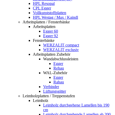
HPL Resopal
CPL Egger
Vollkunststoffplatten
HPL Westag / Max / Kaindl
Arbeitsplatten / Fensterbänke
Arbeitsplatten
Egger 60
Egger 92
Fensterbänke
WERZALIT compact
WERZALIT exclusiv
Arbeitsplatten Zubehör
Wandabschlussleisten
Egger
Rehau
WAL-Zubehör
Egger
Rahau
Verbinder
Lüftungsgitter
Leimholzplatten / Treppenstufen
Leimholz
Leimholz durchgehene Lamellen bis 190
cm
Leimholz durchgehende Lamellen ab 200