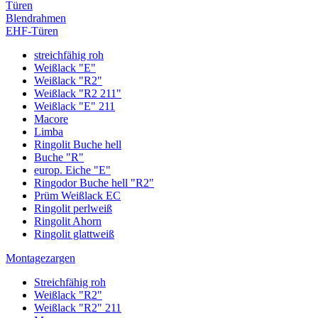
Türen
Blendrahmen
EHF-Türen
streichfähig roh
Weißlack "E"
Weißlack "R2"
Weißlack "R2 211"
Weißlack "E" 211
Macore
Limba
Ringolit Buche hell
Buche "R"
europ. Eiche "E"
Ringodor Buche hell "R2"
Prüm Weißlack EC
Ringolit perlweiß
Ringolit Ahorn
Ringolit glattweiß
Montagezargen
Streichfähig roh
Weißlack "R2"
Weißlack "R2" 211