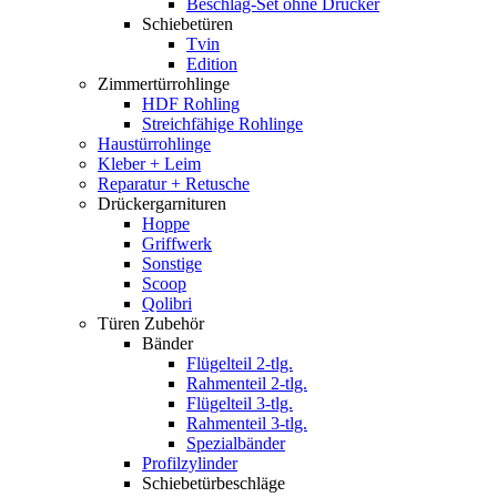
Beschlag-Set ohne Drücker
Schiebetüren
Tvin
Edition
Zimmertürrohlinge
HDF Rohling
Streichfähige Rohlinge
Haustürrohlinge
Kleber + Leim
Reparatur + Retusche
Drückergarnituren
Hoppe
Griffwerk
Sonstige
Scoop
Qolibri
Türen Zubehör
Bänder
Flügelteil 2-tlg.
Rahmenteil 2-tlg.
Flügelteil 3-tlg.
Rahmenteil 3-tlg.
Spezialbänder
Profilzylinder
Schiebetürbeschläge