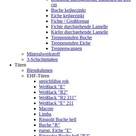
cm
Buche keilgezinkt
Eiche keilgezinkt
Fichte / Großformat
Fichte durchgehende Lamelle
Kiefer durchgehende Lamelle
Treppenstufen Buche
Treppenstufen Eiche
Treppenwangen
Mineralwerkstoff
3-Schichtplatten
Türen
Blendrahmen
EHF-Türen
streichfähig roh
Weißlack "E"
Weißlack "R2"
Weißlack "R2 211"
Weißlack "E" 211
Macore
Limba
Ringolit Buche hell
Buche "R"
europ. Eiche "E"
Ringodor Buche hell "R2"