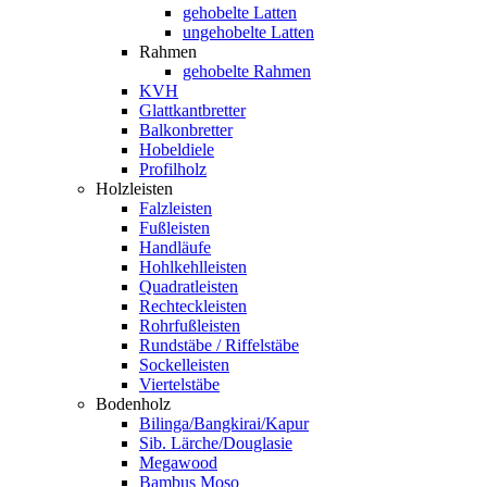
gehobelte Latten
ungehobelte Latten
Rahmen
gehobelte Rahmen
KVH
Glattkantbretter
Balkonbretter
Hobeldiele
Profilholz
Holzleisten
Falzleisten
Fußleisten
Handläufe
Hohlkehlleisten
Quadratleisten
Rechteckleisten
Rohrfußleisten
Rundstäbe / Riffelstäbe
Sockelleisten
Viertelstäbe
Bodenholz
Bilinga/Bangkirai/Kapur
Sib. Lärche/Douglasie
Megawood
Bambus Moso