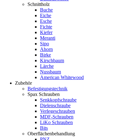
Schnittholz
Buche
Eiche
Esche
Fichte
Kiefer
Meranti
Sipo
Ahorn
Birke
Kirschbaum
Lärche
Nussbaum
American Whitewood
Zubehör
Befestigungstechnik
Spax Schrauben
Senkkopfschraube
Dielenschraube
Verlegeschrauben
MDF-Schrauben
LiKo Schrauben
Bits
Oberflächenbehandlung
PNZ