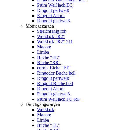
Prüm Weißlack EC
Ringolit perlweiß
Ringolit Ahorn
Ringolit glattweiß
Montagezargen
Streichfähig roh
Weißlack "R2"
Weißlack "R2" 211
Macore
Limba
Buche "EE"
Buche "RR"
europ. Eiche "EE"
Ringodor Buche hell
Ringolit perlweiß
Ringolit Buche hell
Ringolit Ahorn
Ringolit glattweiß
Prüm Weißlack FU-RF
Durchgangszargen
Weißlack
Macore
Limba
Buche "EE"