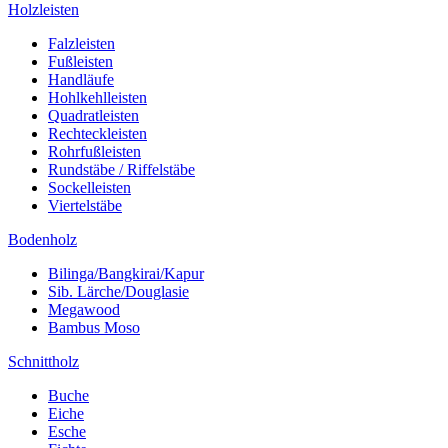
Holzleisten
Falzleisten
Fußleisten
Handläufe
Hohlkehlleisten
Quadratleisten
Rechteckleisten
Rohrfußleisten
Rundstäbe / Riffelstäbe
Sockelleisten
Viertelstäbe
Bodenholz
Bilinga/Bangkirai/Kapur
Sib. Lärche/Douglasie
Megawood
Bambus Moso
Schnittholz
Buche
Eiche
Esche