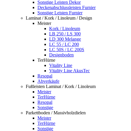
Sonstige Leisten Dekor
Deckenabschlussleisten Furnier
Sonstige Leisten Furnier
Laminat / Kork / Linoleum / Design
Meister
Kork / Linoleum
LB 250 / LS 300
LD 300 Melange
LC 55 / LC 200
LC 50S / LC 200S
Designboden
TerHürne
Vitality Line
Vitality Line AkusTec
Resopal
Abverkäufe
Fußleisten Laminat / Kork / Linoleum
Meister
TerHürne
Resopal
Sonstige
Parkettboden / Massivholzdielen
Meister
TerHürne
Sonstige