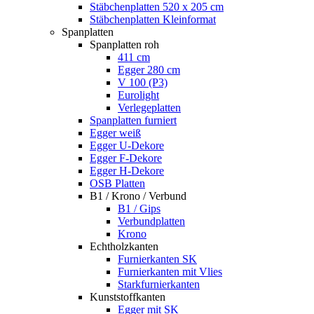
Stäbchenplatten 520 x 205 cm
Stäbchenplatten Kleinformat
Spanplatten
Spanplatten roh
411 cm
Egger 280 cm
V 100 (P3)
Eurolight
Verlegeplatten
Spanplatten furniert
Egger weiß
Egger U-Dekore
Egger F-Dekore
Egger H-Dekore
OSB Platten
B1 / Krono / Verbund
B1 / Gips
Verbundplatten
Krono
Echtholzkanten
Furnierkanten SK
Furnierkanten mit Vlies
Starkfurnierkanten
Kunststoffkanten
Egger mit SK