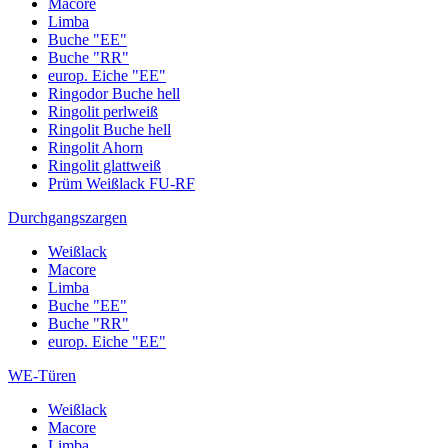
Macore
Limba
Buche "EE"
Buche "RR"
europ. Eiche "EE"
Ringodor Buche hell
Ringolit perlweiß
Ringolit Buche hell
Ringolit Ahorn
Ringolit glattweiß
Prüm Weißlack FU-RF
Durchgangszargen
Weißlack
Macore
Limba
Buche "EE"
Buche "RR"
europ. Eiche "EE"
WE-Türen
Weißlack
Macore
Limba