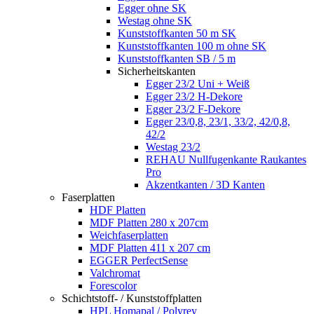
Egger ohne SK
Westag ohne SK
Kunststoffkanten 50 m SK
Kunststoffkanten 100 m ohne SK
Kunststoffkanten SB / 5 m
Sicherheitskanten
Egger 23/2 Uni + Weiß
Egger 23/2 H-Dekore
Egger 23/2 F-Dekore
Egger 23/0,8, 23/1, 33/2, 42/0,8,
42/2
Westag 23/2
REHAU Nullfugenkante Raukantes
Pro
Akzentkanten / 3D Kanten
Faserplatten
HDF Platten
MDF Platten 280 x 207cm
Weichfaserplatten
MDF Platten 411 x 207 cm
EGGER PerfectSense
Valchromat
Forescolor
Schichtstoff- / Kunststoffplatten
HPL Homapal / Polyrey