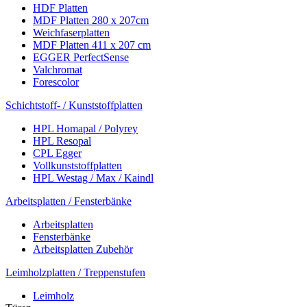
HDF Platten
MDF Platten 280 x 207cm
Weichfaserplatten
MDF Platten 411 x 207 cm
EGGER PerfectSense
Valchromat
Forescolor
Schichtstoff- / Kunststoffplatten
HPL Homapal / Polyrey
HPL Resopal
CPL Egger
Vollkunststoffplatten
HPL Westag / Max / Kaindl
Arbeitsplatten / Fensterbänke
Arbeitsplatten
Fensterbänke
Arbeitsplatten Zubehör
Leimholzplatten / Treppenstufen
Leimholz