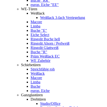
Buche "RR"
europ. Eiche "EE"
WE-Türen
Weißlack
Weißlack 3-fach Verriegelung
Macore
Limba
Buche "E"
Eiche Select
Ringolit Buche hell
Ringolit Ahorn / Perlweiß
Ringolit Glattweiß
Buche "R"
Prüm Weißlack EC
WE Zubehör
Schiebetüren
Streichfähig roh
Weißlack
Macore
Limba
Buche
europ. Eiche
Ganzglastüren
Drehtüren
Studio/Office