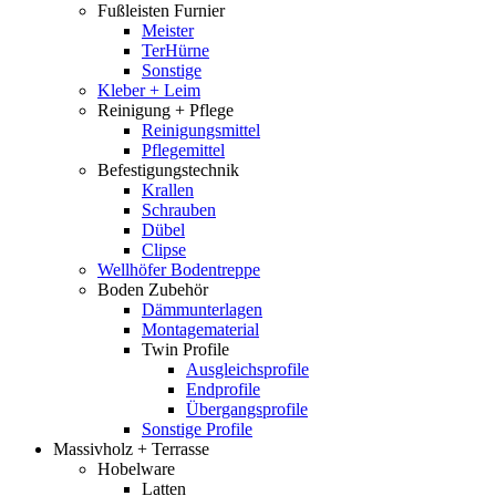
Fußleisten Furnier
Meister
TerHürne
Sonstige
Kleber + Leim
Reinigung + Pflege
Reinigungsmittel
Pflegemittel
Befestigungstechnik
Krallen
Schrauben
Dübel
Clipse
Wellhöfer Bodentreppe
Boden Zubehör
Dämmunterlagen
Montagematerial
Twin Profile
Ausgleichsprofile
Endprofile
Übergangsprofile
Sonstige Profile
Massivholz + Terrasse
Hobelware
Latten