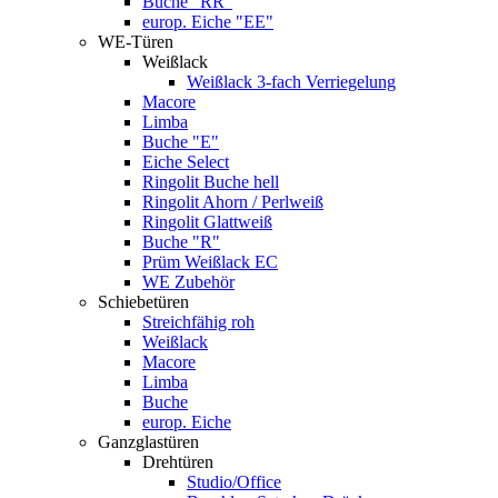
Buche "RR"
europ. Eiche "EE"
WE-Türen
Weißlack
Weißlack 3-fach Verriegelung
Macore
Limba
Buche "E"
Eiche Select
Ringolit Buche hell
Ringolit Ahorn / Perlweiß
Ringolit Glattweiß
Buche "R"
Prüm Weißlack EC
WE Zubehör
Schiebetüren
Streichfähig roh
Weißlack
Macore
Limba
Buche
europ. Eiche
Ganzglastüren
Drehtüren
Studio/Office