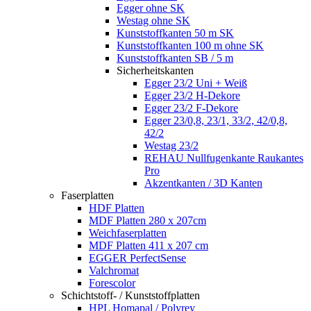
Egger ohne SK
Westag ohne SK
Kunststoffkanten 50 m SK
Kunststoffkanten 100 m ohne SK
Kunststoffkanten SB / 5 m
Sicherheitskanten
Egger 23/2 Uni + Weiß
Egger 23/2 H-Dekore
Egger 23/2 F-Dekore
Egger 23/0,8, 23/1, 33/2, 42/0,8,
42/2
Westag 23/2
REHAU Nullfugenkante Raukantes
Pro
Akzentkanten / 3D Kanten
Faserplatten
HDF Platten
MDF Platten 280 x 207cm
Weichfaserplatten
MDF Platten 411 x 207 cm
EGGER PerfectSense
Valchromat
Forescolor
Schichtstoff- / Kunststoffplatten
HPL Homapal / Polyrey