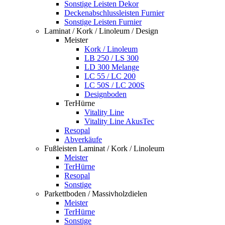
Sonstige Leisten Dekor
Deckenabschlussleisten Furnier
Sonstige Leisten Furnier
Laminat / Kork / Linoleum / Design
Meister
Kork / Linoleum
LB 250 / LS 300
LD 300 Melange
LC 55 / LC 200
LC 50S / LC 200S
Designboden
TerHürne
Vitality Line
Vitality Line AkusTec
Resopal
Abverkäufe
Fußleisten Laminat / Kork / Linoleum
Meister
TerHürne
Resopal
Sonstige
Parkettboden / Massivholzdielen
Meister
TerHürne
Sonstige