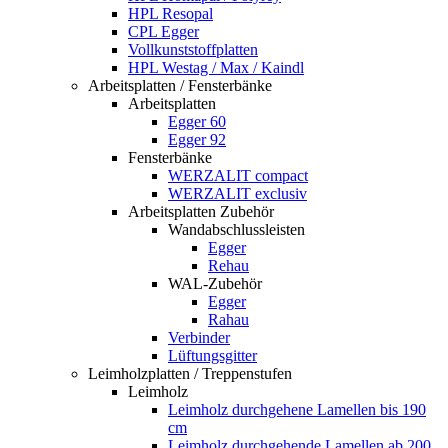
HPL Resopal
CPL Egger
Vollkunststoffplatten
HPL Westag / Max / Kaindl
Arbeitsplatten / Fensterbänke
Arbeitsplatten
Egger 60
Egger 92
Fensterbänke
WERZALIT compact
WERZALIT exclusiv
Arbeitsplatten Zubehör
Wandabschlussleisten
Egger
Rehau
WAL-Zubehör
Egger
Rahau
Verbinder
Lüftungsgitter
Leimholzplatten / Treppenstufen
Leimholz
Leimholz durchgehene Lamellen bis 190
cm
Leimholz durchgehende Lamellen ab 200