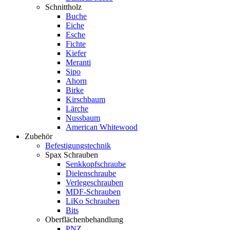
Schnittholz
Buche
Eiche
Esche
Fichte
Kiefer
Meranti
Sipo
Ahorn
Birke
Kirschbaum
Lärche
Nussbaum
American Whitewood
Zubehör
Befestigungstechnik
Spax Schrauben
Senkkopfschraube
Dielenschraube
Verlegeschrauben
MDF-Schrauben
LiKo Schrauben
Bits
Oberflächenbehandlung
PNZ