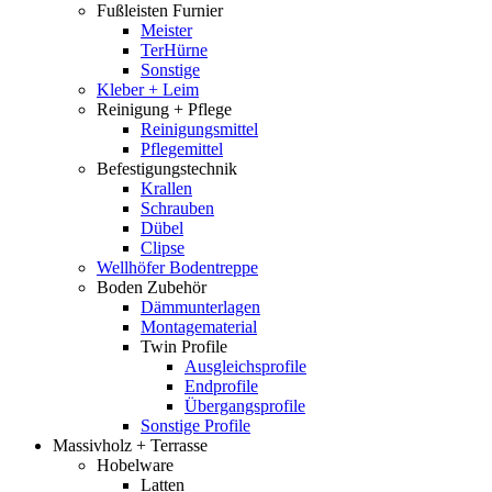
Fußleisten Furnier
Meister
TerHürne
Sonstige
Kleber + Leim
Reinigung + Pflege
Reinigungsmittel
Pflegemittel
Befestigungstechnik
Krallen
Schrauben
Dübel
Clipse
Wellhöfer Bodentreppe
Boden Zubehör
Dämmunterlagen
Montagematerial
Twin Profile
Ausgleichsprofile
Endprofile
Übergangsprofile
Sonstige Profile
Massivholz + Terrasse
Hobelware
Latten