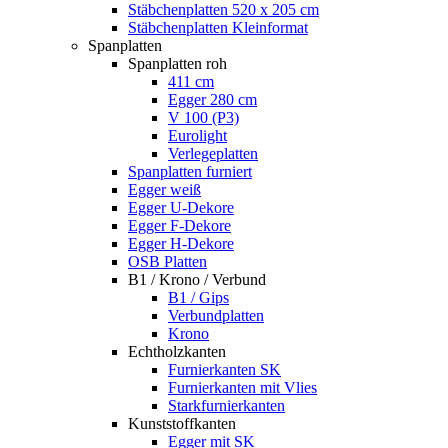
Stäbchenplatten 520 x 205 cm
Stäbchenplatten Kleinformat
Spanplatten
Spanplatten roh
411 cm
Egger 280 cm
V 100 (P3)
Eurolight
Verlegeplatten
Spanplatten furniert
Egger weiß
Egger U-Dekore
Egger F-Dekore
Egger H-Dekore
OSB Platten
B1 / Krono / Verbund
B1 / Gips
Verbundplatten
Krono
Echtholzkanten
Furnierkanten SK
Furnierkanten mit Vlies
Starkfurnierkanten
Kunststoffkanten
Egger mit SK