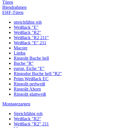
Türen
Blendrahmen
EHF-Türen
streichfähig roh
Weißlack "E"
Weißlack "R2"
Weißlack "R2 211"
Weißlack "E" 211
Macore
Limba
Ringolit Buche hell
Buche "R"
europ. Eiche "E"
Ringodor Buche hell "R2"
Prüm Weißlack EC
Ringolit perlweiß
Ringolit Ahorn
Ringolit glattweiß
Montagezargen
Streichfähig roh
Weißlack "R2"
Weißlack "R2" 211