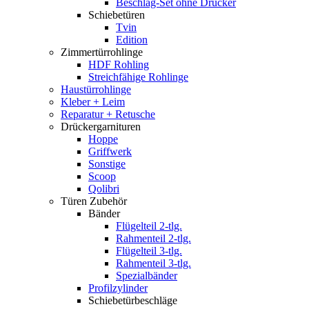
Beschlag-Set ohne Drücker
Schiebetüren
Tvin
Edition
Zimmertürrohlinge
HDF Rohling
Streichfähige Rohlinge
Haustürrohlinge
Kleber + Leim
Reparatur + Retusche
Drückergarnituren
Hoppe
Griffwerk
Sonstige
Scoop
Qolibri
Türen Zubehör
Bänder
Flügelteil 2-tlg.
Rahmenteil 2-tlg.
Flügelteil 3-tlg.
Rahmenteil 3-tlg.
Spezialbänder
Profilzylinder
Schiebetürbeschläge