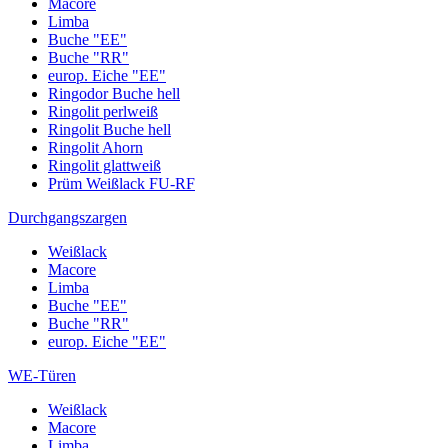
Macore
Limba
Buche "EE"
Buche "RR"
europ. Eiche "EE"
Ringodor Buche hell
Ringolit perlweiß
Ringolit Buche hell
Ringolit Ahorn
Ringolit glattweiß
Prüm Weißlack FU-RF
Durchgangszargen
Weißlack
Macore
Limba
Buche "EE"
Buche "RR"
europ. Eiche "EE"
WE-Türen
Weißlack
Macore
Limba