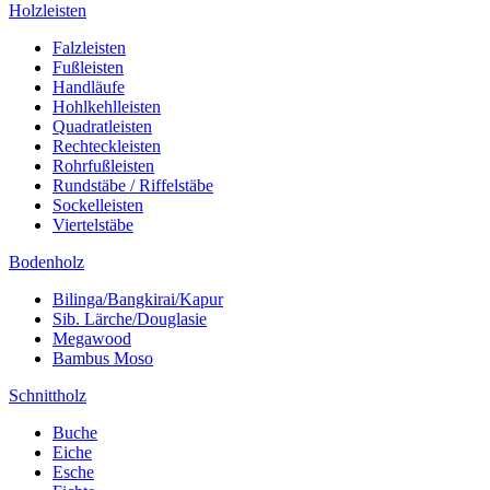
Holzleisten
Falzleisten
Fußleisten
Handläufe
Hohlkehlleisten
Quadratleisten
Rechteckleisten
Rohrfußleisten
Rundstäbe / Riffelstäbe
Sockelleisten
Viertelstäbe
Bodenholz
Bilinga/Bangkirai/Kapur
Sib. Lärche/Douglasie
Megawood
Bambus Moso
Schnittholz
Buche
Eiche
Esche