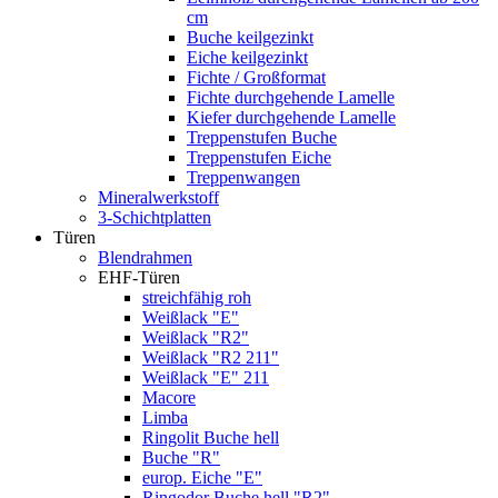
cm
Buche keilgezinkt
Eiche keilgezinkt
Fichte / Großformat
Fichte durchgehende Lamelle
Kiefer durchgehende Lamelle
Treppenstufen Buche
Treppenstufen Eiche
Treppenwangen
Mineralwerkstoff
3-Schichtplatten
Türen
Blendrahmen
EHF-Türen
streichfähig roh
Weißlack "E"
Weißlack "R2"
Weißlack "R2 211"
Weißlack "E" 211
Macore
Limba
Ringolit Buche hell
Buche "R"
europ. Eiche "E"
Ringodor Buche hell "R2"