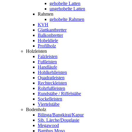
gehobelte Latten
ungehobelte Latten
Rahmen
gehobelte Rahmen
KVH
Glattkantbretter
Balkonbretter
Hobeldiele
Profilholz
Holzleisten
Falzleisten
Fußleisten
Handläufe
Hohlkehlleisten
Quadratleisten
Rechteckleisten
Rohrfußleisten
Rundstäbe / Riffelstäbe
Sockelleisten
Viertelstäbe
Bodenholz
Bilinga/Bangkirai/Kapur
Sib. Lärche/Douglasie
Megawood
Bambus Moso