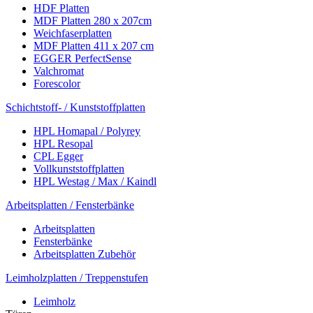
HDF Platten
MDF Platten 280 x 207cm
Weichfaserplatten
MDF Platten 411 x 207 cm
EGGER PerfectSense
Valchromat
Forescolor
Schichtstoff- / Kunststoffplatten
HPL Homapal / Polyrey
HPL Resopal
CPL Egger
Vollkunststoffplatten
HPL Westag / Max / Kaindl
Arbeitsplatten / Fensterbänke
Arbeitsplatten
Fensterbänke
Arbeitsplatten Zubehör
Leimholzplatten / Treppenstufen
Leimholz