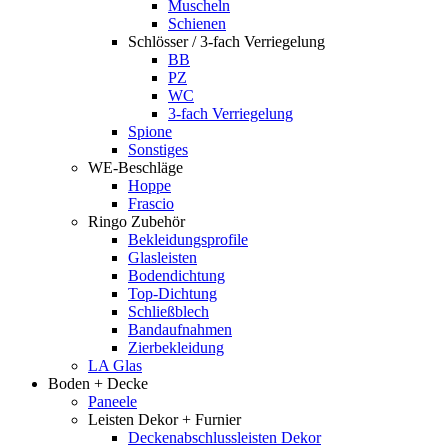
Muscheln
Schienen
Schlösser / 3-fach Verriegelung
BB
PZ
WC
3-fach Verriegelung
Spione
Sonstiges
WE-Beschläge
Hoppe
Frascio
Ringo Zubehör
Bekleidungsprofile
Glasleisten
Bodendichtung
Top-Dichtung
Schließblech
Bandaufnahmen
Zierbekleidung
LA Glas
Boden + Decke
Paneele
Leisten Dekor + Furnier
Deckenabschlussleisten Dekor