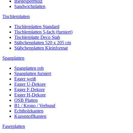
Biegesperrholz
Sandwichplatten
Tischlerplatten
Tischlerplatten Standard
Tischlerplatten 5-fach (furniert)
Tischlerplatte Deco Stab
Stäbchenplatten 520 x 205 cm
Stäbchenplatten Kleinformat
Spanplatten
Spanplatten roh
Spanplatten furniert
Egger weiß
Egger U-Dekore
Egger F-Dekore
Egger H-Dekore
OSB Platten
B1 / Krono / Verbund
Echtholzkanten
Kunststoffkanten
Faserplatten