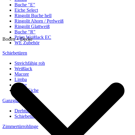
Buche "E"
Eiche Select
Ringolit Buche hell
Ringolit Ahorn / Perlweiß
Ringolit Glattweiß
Buche "R"
Prüm Weißlack EC
Boden + Decke
WE Zubehör
Schiebetüren
Streichfähig roh
Weißlack
Macore
Limba
Buche
europ. Eiche
Ganzglastüren
Drehtüren
Schiebetüren
Zimmertürrohlinge