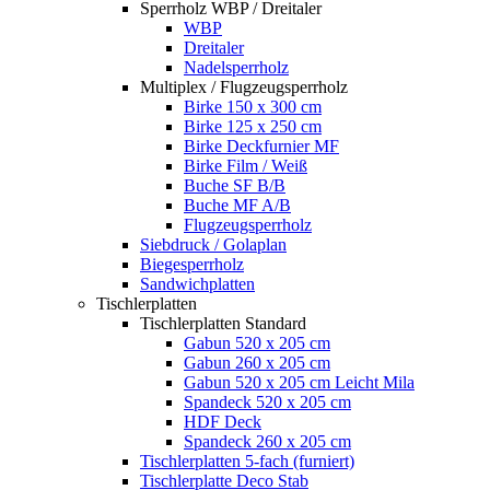
Sperrholz WBP / Dreitaler
WBP
Dreitaler
Nadelsperrholz
Multiplex / Flugzeugsperrholz
Birke 150 x 300 cm
Birke 125 x 250 cm
Birke Deckfurnier MF
Birke Film / Weiß
Buche SF B/B
Buche MF A/B
Flugzeugsperrholz
Siebdruck / Golaplan
Biegesperrholz
Sandwichplatten
Tischlerplatten
Tischlerplatten Standard
Gabun 520 x 205 cm
Gabun 260 x 205 cm
Gabun 520 x 205 cm Leicht Mila
Spandeck 520 x 205 cm
HDF Deck
Spandeck 260 x 205 cm
Tischlerplatten 5-fach (furniert)
Tischlerplatte Deco Stab