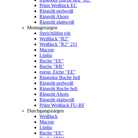
Prüm Weißlack EC
Ringolit perlweiß
Ringolit Ahorn
Ringolit glattweiß
Montagezargen
Streichfähig roh
Weißlack "R2"
Weißlack "R2" 211
Macore
Limba
Buche "EE"
Buche "RR"
europ. Eiche "EE"
Ringodor Buche hell
Ringolit perlweiß
Ringolit Buche hell
Ringolit Ahorn
Ringolit glattweiß
Prüm Weißlack FU-RF
Durchgangszargen
Weißlack
Macore
Limba
Buche "EE"