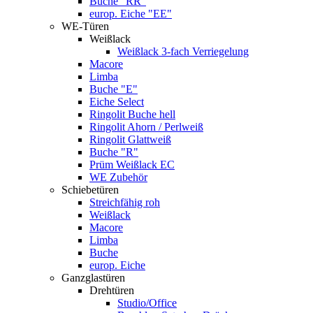
Buche "RR"
europ. Eiche "EE"
WE-Türen
Weißlack
Weißlack 3-fach Verriegelung
Macore
Limba
Buche "E"
Eiche Select
Ringolit Buche hell
Ringolit Ahorn / Perlweiß
Ringolit Glattweiß
Buche "R"
Prüm Weißlack EC
WE Zubehör
Schiebetüren
Streichfähig roh
Weißlack
Macore
Limba
Buche
europ. Eiche
Ganzglastüren
Drehtüren
Studio/Office