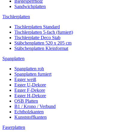
Biegesperrholz
Sandwichplatten
Tischlerplatten
Tischlerplatten Standard
Tischlerplatten 5-fach (furniert)
Tischlerplatte Deco Stab
Stäbchenplatten 520 x 205 cm
Stäbchenplatten Kleinformat
Spanplatten
Spanplatten roh
Spanplatten furniert
Egger weiß
Egger U-Dekore
Egger F-Dekore
Egger H-Dekore
OSB Platten
B1 / Krono / Verbund
Echtholzkanten
Kunststoffkanten
Faserplatten