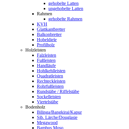
gehobelte Latten
ungehobelte Latten
Rahmen
gehobelte Rahmen
KVH
Glattkantbretter
Balkonbretter
Hobeldiele
Profilholz
Holzleisten
Falzleisten
Fußleisten
Handläufe
Hohlkehlleisten
Quadratleisten
Rechteckleisten
Rohrfußleisten
Rundstäbe / Riffelstäbe
Sockelleisten
Viertelstäbe
Bodenholz
Bilinga/Bangkirai/Kapur
Sib. Lärche/Douglasie
Megawood
Bambus Moso