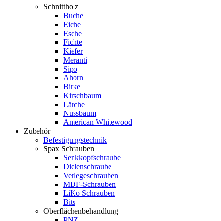
Schnittholz
Buche
Eiche
Esche
Fichte
Kiefer
Meranti
Sipo
Ahorn
Birke
Kirschbaum
Lärche
Nussbaum
American Whitewood
Zubehör
Befestigungstechnik
Spax Schrauben
Senkkopfschraube
Dielenschraube
Verlegeschrauben
MDF-Schrauben
LiKo Schrauben
Bits
Oberflächenbehandlung
PNZ