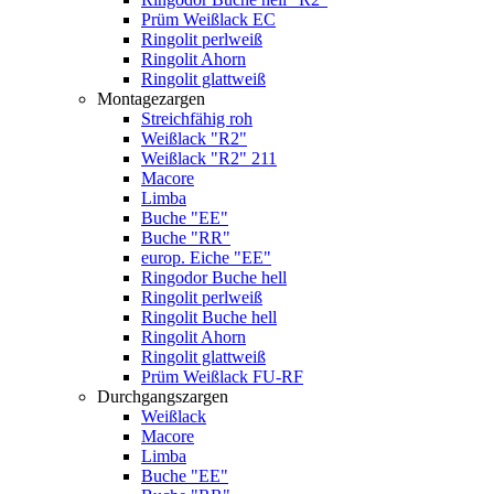
Prüm Weißlack EC
Ringolit perlweiß
Ringolit Ahorn
Ringolit glattweiß
Montagezargen
Streichfähig roh
Weißlack "R2"
Weißlack "R2" 211
Macore
Limba
Buche "EE"
Buche "RR"
europ. Eiche "EE"
Ringodor Buche hell
Ringolit perlweiß
Ringolit Buche hell
Ringolit Ahorn
Ringolit glattweiß
Prüm Weißlack FU-RF
Durchgangszargen
Weißlack
Macore
Limba
Buche "EE"