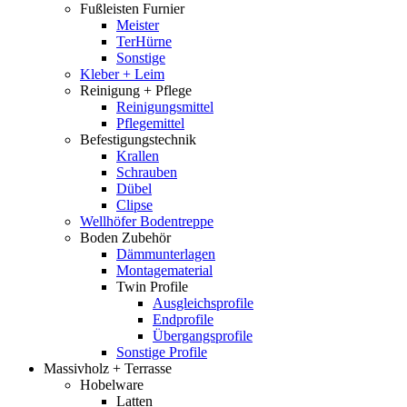
Fußleisten Furnier
Meister
TerHürne
Sonstige
Kleber + Leim
Reinigung + Pflege
Reinigungsmittel
Pflegemittel
Befestigungstechnik
Krallen
Schrauben
Dübel
Clipse
Wellhöfer Bodentreppe
Boden Zubehör
Dämmunterlagen
Montagematerial
Twin Profile
Ausgleichsprofile
Endprofile
Übergangsprofile
Sonstige Profile
Massivholz + Terrasse
Hobelware
Latten