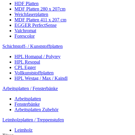
HDF Platten
MDF Platten 280 x 207cm
Weichfaserplatten
MDF Platten 411 x 207 cm
EGGER PerfectSense
Valchromat
Forescolor
Schichtstoff- / Kunststoffplatten
HPL Homapal / Polyrey
HPL Resopal
CPL Egger
Vollkunststoffplatten
HPL Westag / Max / Kaindl
Arbeitsplatten / Fensterbänke
Arbeitsplatten
Fensterbänke
Arbeitsplatten Zubehör
Leimholzplatten / Treppenstufen
Leimholz