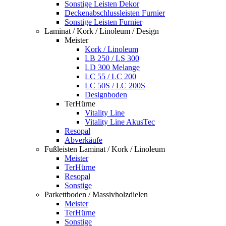
Sonstige Leisten Dekor
Deckenabschlussleisten Furnier
Sonstige Leisten Furnier
Laminat / Kork / Linoleum / Design
Meister
Kork / Linoleum
LB 250 / LS 300
LD 300 Melange
LC 55 / LC 200
LC 50S / LC 200S
Designboden
TerHürne
Vitality Line
Vitality Line AkusTec
Resopal
Abverkäufe
Fußleisten Laminat / Kork / Linoleum
Meister
TerHürne
Resopal
Sonstige
Parkettboden / Massivholzdielen
Meister
TerHürne
Sonstige