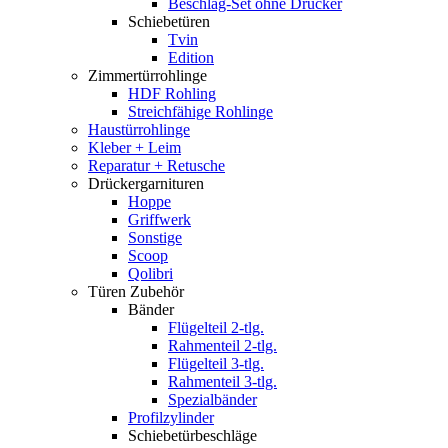
Beschlag-Set ohne Drücker
Schiebetüren
Tvin
Edition
Zimmertürrohlinge
HDF Rohling
Streichfähige Rohlinge
Haustürrohlinge
Kleber + Leim
Reparatur + Retusche
Drückergarnituren
Hoppe
Griffwerk
Sonstige
Scoop
Qolibri
Türen Zubehör
Bänder
Flügelteil 2-tlg.
Rahmenteil 2-tlg.
Flügelteil 3-tlg.
Rahmenteil 3-tlg.
Spezialbänder
Profilzylinder
Schiebetürbeschläge