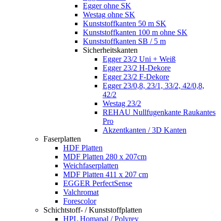
Egger ohne SK
Westag ohne SK
Kunststoffkanten 50 m SK
Kunststoffkanten 100 m ohne SK
Kunststoffkanten SB / 5 m
Sicherheitskanten
Egger 23/2 Uni + Weiß
Egger 23/2 H-Dekore
Egger 23/2 F-Dekore
Egger 23/0,8, 23/1, 33/2, 42/0,8,
42/2
Westag 23/2
REHAU Nullfugenkante Raukantes
Pro
Akzentkanten / 3D Kanten
Faserplatten
HDF Platten
MDF Platten 280 x 207cm
Weichfaserplatten
MDF Platten 411 x 207 cm
EGGER PerfectSense
Valchromat
Forescolor
Schichtstoff- / Kunststoffplatten
HPL Homapal / Polyrey