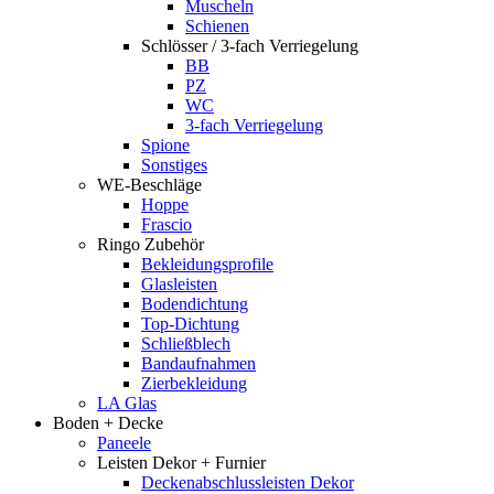
Muscheln
Schienen
Schlösser / 3-fach Verriegelung
BB
PZ
WC
3-fach Verriegelung
Spione
Sonstiges
WE-Beschläge
Hoppe
Frascio
Ringo Zubehör
Bekleidungsprofile
Glasleisten
Bodendichtung
Top-Dichtung
Schließblech
Bandaufnahmen
Zierbekleidung
LA Glas
Boden + Decke
Paneele
Leisten Dekor + Furnier
Deckenabschlussleisten Dekor