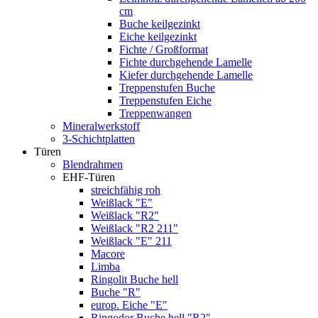
cm
Buche keilgezinkt
Eiche keilgezinkt
Fichte / Großformat
Fichte durchgehende Lamelle
Kiefer durchgehende Lamelle
Treppenstufen Buche
Treppenstufen Eiche
Treppenwangen
Mineralwerkstoff
3-Schichtplatten
Türen
Blendrahmen
EHF-Türen
streichfähig roh
Weißlack "E"
Weißlack "R2"
Weißlack "R2 211"
Weißlack "E" 211
Macore
Limba
Ringolit Buche hell
Buche "R"
europ. Eiche "E"
Ringodor Buche hell "R2"