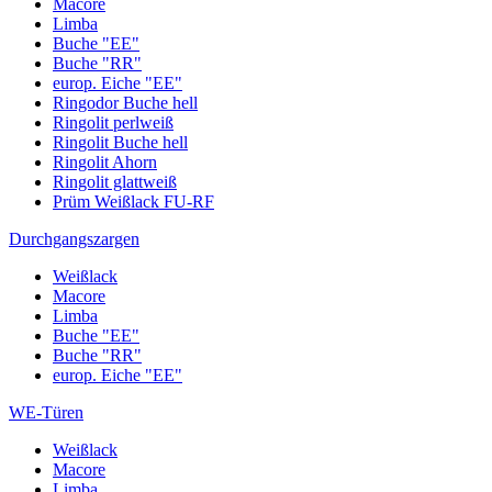
Macore
Limba
Buche "EE"
Buche "RR"
europ. Eiche "EE"
Ringodor Buche hell
Ringolit perlweiß
Ringolit Buche hell
Ringolit Ahorn
Ringolit glattweiß
Prüm Weißlack FU-RF
Durchgangszargen
Weißlack
Macore
Limba
Buche "EE"
Buche "RR"
europ. Eiche "EE"
WE-Türen
Weißlack
Macore
Limba