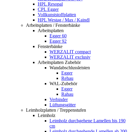
HPL Resopal
CPL Egger
Vollkunststoffplatten
HPL Westag / Max / Kaindl
Arbeitsplatten / Fensterbänke
Arbeitsplatten
Egger 60
Egger 92
Fensterbänke
WERZALIT compact
WERZALIT exclusiv
Arbeitsplatten Zubehör
Wandabschlussleisten
Egger
Rehau
WAL-Zubehör
Egger
Rahau
Verbinder
Lüftungsgitter
Leimholzplatten / Treppenstufen
Leimholz
Leimholz durchgehene Lamellen bis 190
cm
Leimholz durchgehende Lamellen ab 200