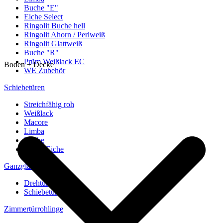
Buche "E"
Eiche Select
Ringolit Buche hell
Ringolit Ahorn / Perlweiß
Ringolit Glattweiß
Buche "R"
Prüm Weißlack EC
Boden + Decke
WE Zubehör
Schiebetüren
Streichfähig roh
Weißlack
Macore
Limba
Buche
europ. Eiche
Ganzglastüren
Drehtüren
Schiebetüren
Zimmertürrohlinge