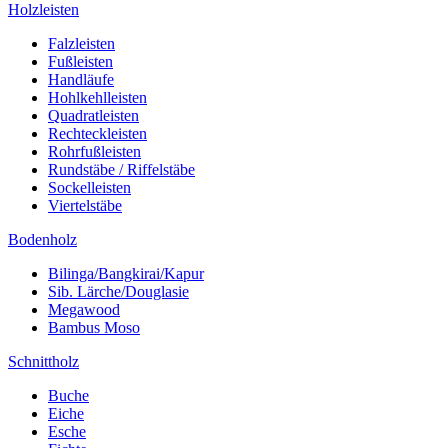
Holzleisten
Falzleisten
Fußleisten
Handläufe
Hohlkehlleisten
Quadratleisten
Rechteckleisten
Rohrfußleisten
Rundstäbe / Riffelstäbe
Sockelleisten
Viertelstäbe
Bodenholz
Bilinga/Bangkirai/Kapur
Sib. Lärche/Douglasie
Megawood
Bambus Moso
Schnittholz
Buche
Eiche
Esche