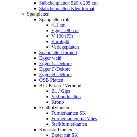
Stäbchenplatten 520 x 205 cm
Stäbchenplatten Kleinformat
Spanplatten
Spanplatten roh
411 cm
Egger 280 cm
V 100 (P3)
Eurolight
Verlegeplatten
Spanplatten furniert
Egger weiß
Egger U-Dekore
Egger F-Dekore
Egger H-Dekore
OSB Platten
B1 / Krono / Verbund
B1 / Gips
Verbundplatten
Krono
Echtholzkanten
Furnierkanten SK
Furnierkanten mit Vlies
Starkfurnierkanten
Kunststoffkanten
Egger mit SK