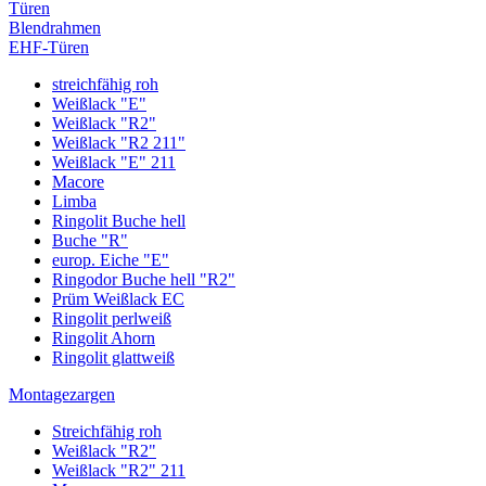
Türen
Blendrahmen
EHF-Türen
streichfähig roh
Weißlack "E"
Weißlack "R2"
Weißlack "R2 211"
Weißlack "E" 211
Macore
Limba
Ringolit Buche hell
Buche "R"
europ. Eiche "E"
Ringodor Buche hell "R2"
Prüm Weißlack EC
Ringolit perlweiß
Ringolit Ahorn
Ringolit glattweiß
Montagezargen
Streichfähig roh
Weißlack "R2"
Weißlack "R2" 211