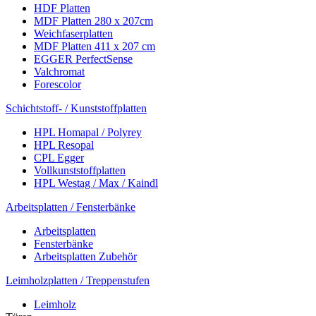
HDF Platten
MDF Platten 280 x 207cm
Weichfaserplatten
MDF Platten 411 x 207 cm
EGGER PerfectSense
Valchromat
Forescolor
Schichtstoff- / Kunststoffplatten
HPL Homapal / Polyrey
HPL Resopal
CPL Egger
Vollkunststoffplatten
HPL Westag / Max / Kaindl
Arbeitsplatten / Fensterbänke
Arbeitsplatten
Fensterbänke
Arbeitsplatten Zubehör
Leimholzplatten / Treppenstufen
Leimholz