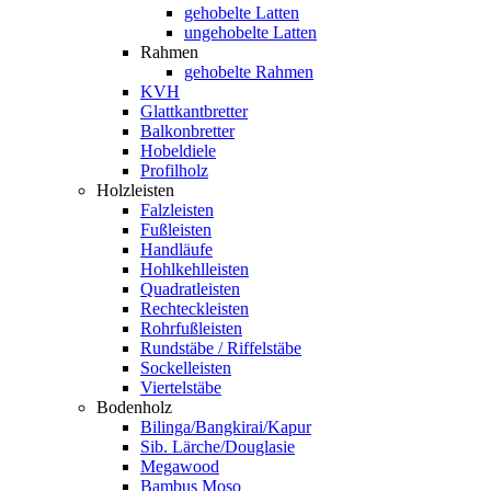
gehobelte Latten
ungehobelte Latten
Rahmen
gehobelte Rahmen
KVH
Glattkantbretter
Balkonbretter
Hobeldiele
Profilholz
Holzleisten
Falzleisten
Fußleisten
Handläufe
Hohlkehlleisten
Quadratleisten
Rechteckleisten
Rohrfußleisten
Rundstäbe / Riffelstäbe
Sockelleisten
Viertelstäbe
Bodenholz
Bilinga/Bangkirai/Kapur
Sib. Lärche/Douglasie
Megawood
Bambus Moso