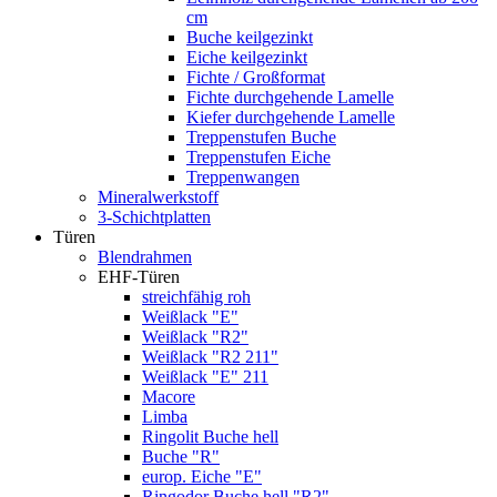
cm
Buche keilgezinkt
Eiche keilgezinkt
Fichte / Großformat
Fichte durchgehende Lamelle
Kiefer durchgehende Lamelle
Treppenstufen Buche
Treppenstufen Eiche
Treppenwangen
Mineralwerkstoff
3-Schichtplatten
Türen
Blendrahmen
EHF-Türen
streichfähig roh
Weißlack "E"
Weißlack "R2"
Weißlack "R2 211"
Weißlack "E" 211
Macore
Limba
Ringolit Buche hell
Buche "R"
europ. Eiche "E"
Ringodor Buche hell "R2"