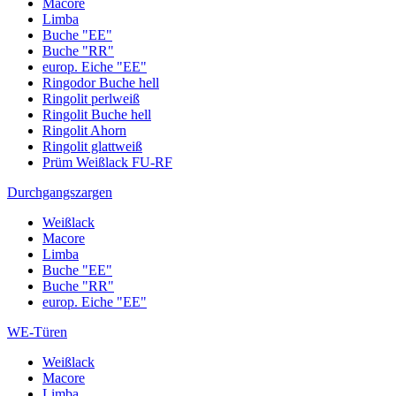
Macore
Limba
Buche "EE"
Buche "RR"
europ. Eiche "EE"
Ringodor Buche hell
Ringolit perlweiß
Ringolit Buche hell
Ringolit Ahorn
Ringolit glattweiß
Prüm Weißlack FU-RF
Durchgangszargen
Weißlack
Macore
Limba
Buche "EE"
Buche "RR"
europ. Eiche "EE"
WE-Türen
Weißlack
Macore
Limba