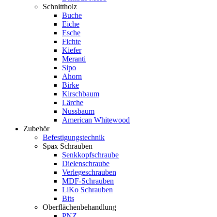
Schnittholz
Buche
Eiche
Esche
Fichte
Kiefer
Meranti
Sipo
Ahorn
Birke
Kirschbaum
Lärche
Nussbaum
American Whitewood
Zubehör
Befestigungstechnik
Spax Schrauben
Senkkopfschraube
Dielenschraube
Verlegeschrauben
MDF-Schrauben
LiKo Schrauben
Bits
Oberflächenbehandlung
PNZ