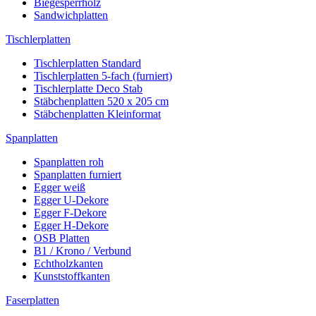
Biegesperrholz
Sandwichplatten
Tischlerplatten
Tischlerplatten Standard
Tischlerplatten 5-fach (furniert)
Tischlerplatte Deco Stab
Stäbchenplatten 520 x 205 cm
Stäbchenplatten Kleinformat
Spanplatten
Spanplatten roh
Spanplatten furniert
Egger weiß
Egger U-Dekore
Egger F-Dekore
Egger H-Dekore
OSB Platten
B1 / Krono / Verbund
Echtholzkanten
Kunststoffkanten
Faserplatten