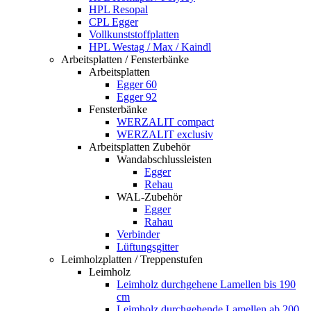
HPL Resopal
CPL Egger
Vollkunststoffplatten
HPL Westag / Max / Kaindl
Arbeitsplatten / Fensterbänke
Arbeitsplatten
Egger 60
Egger 92
Fensterbänke
WERZALIT compact
WERZALIT exclusiv
Arbeitsplatten Zubehör
Wandabschlussleisten
Egger
Rehau
WAL-Zubehör
Egger
Rahau
Verbinder
Lüftungsgitter
Leimholzplatten / Treppenstufen
Leimholz
Leimholz durchgehene Lamellen bis 190
cm
Leimholz durchgehende Lamellen ab 200