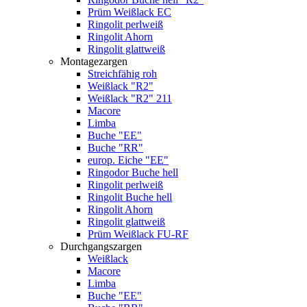
Prüm Weißlack EC
Ringolit perlweiß
Ringolit Ahorn
Ringolit glattweiß
Montagezargen
Streichfähig roh
Weißlack "R2"
Weißlack "R2" 211
Macore
Limba
Buche "EE"
Buche "RR"
europ. Eiche "EE"
Ringodor Buche hell
Ringolit perlweiß
Ringolit Buche hell
Ringolit Ahorn
Ringolit glattweiß
Prüm Weißlack FU-RF
Durchgangszargen
Weißlack
Macore
Limba
Buche "EE"