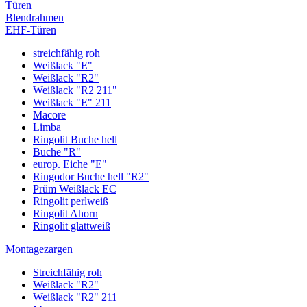
Türen
Blendrahmen
EHF-Türen
streichfähig roh
Weißlack "E"
Weißlack "R2"
Weißlack "R2 211"
Weißlack "E" 211
Macore
Limba
Ringolit Buche hell
Buche "R"
europ. Eiche "E"
Ringodor Buche hell "R2"
Prüm Weißlack EC
Ringolit perlweiß
Ringolit Ahorn
Ringolit glattweiß
Montagezargen
Streichfähig roh
Weißlack "R2"
Weißlack "R2" 211