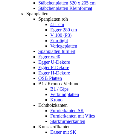
Stäbchenplatten 520 x 205 cm
Stäbchenplatten Kleinformat
Spanplatten
Spanplatten roh
411 cm
Egger 280 cm
V 100 (P3)
Eurolight
Verlegeplatten
Spanplatten furniert
Egger weiß
Egger U-Dekore
Egger F-Dekore
Egger H-Dekore
OSB Platten
B1 / Krono / Verbund
B1 / Gips
Verbundplatten
Krono
Echtholzkanten
Furnierkanten SK
Furnierkanten mit Vlies
Starkfurnierkanten
Kunststoffkanten
Egger mit SK