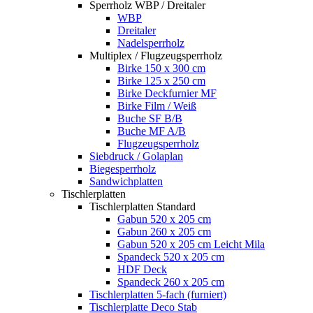
Sperrholz WBP / Dreitaler
WBP
Dreitaler
Nadelsperrholz
Multiplex / Flugzeugsperrholz
Birke 150 x 300 cm
Birke 125 x 250 cm
Birke Deckfurnier MF
Birke Film / Weiß
Buche SF B/B
Buche MF A/B
Flugzeugsperrholz
Siebdruck / Golaplan
Biegesperrholz
Sandwichplatten
Tischlerplatten
Tischlerplatten Standard
Gabun 520 x 205 cm
Gabun 260 x 205 cm
Gabun 520 x 205 cm Leicht Mila
Spandeck 520 x 205 cm
HDF Deck
Spandeck 260 x 205 cm
Tischlerplatten 5-fach (furniert)
Tischlerplatte Deco Stab