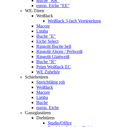
Buche "RR"
europ. Eiche "EE"
WE-Türen
Weißlack
Weißlack 3-fach Verriegelung
Macore
Limba
Buche "E"
Eiche Select
Ringolit Buche hell
Ringolit Ahorn / Perlweiß
Ringolit Glattweiß
Buche "R"
Prüm Weißlack EC
WE Zubehör
Schiebetüren
Streichfähig roh
Weißlack
Macore
Limba
Buche
europ. Eiche
Ganzglastüren
Drehtüren
Studio/Office