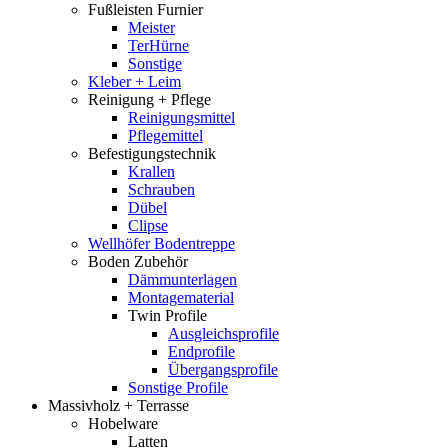
Fußleisten Furnier
Meister
TerHürne
Sonstige
Kleber + Leim
Reinigung + Pflege
Reinigungsmittel
Pflegemittel
Befestigungstechnik
Krallen
Schrauben
Dübel
Clipse
Wellhöfer Bodentreppe
Boden Zubehör
Dämmunterlagen
Montagematerial
Twin Profile
Ausgleichsprofile
Endprofile
Übergangsprofile
Sonstige Profile
Massivholz + Terrasse
Hobelware
Latten