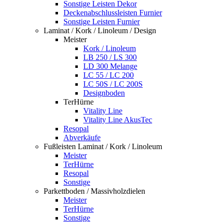
Sonstige Leisten Dekor
Deckenabschlussleisten Furnier
Sonstige Leisten Furnier
Laminat / Kork / Linoleum / Design
Meister
Kork / Linoleum
LB 250 / LS 300
LD 300 Melange
LC 55 / LC 200
LC 50S / LC 200S
Designboden
TerHürne
Vitality Line
Vitality Line AkusTec
Resopal
Abverkäufe
Fußleisten Laminat / Kork / Linoleum
Meister
TerHürne
Resopal
Sonstige
Parkettboden / Massivholzdielen
Meister
TerHürne
Sonstige