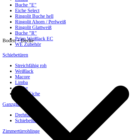
Buche "E"
Eiche Select
Ringolit Buche hell
Ringolit Ahorn / Perlweiß
Ringolit Glattweiß
Buche "R"
Prüm Weißlack EC
Boden + Decke
WE Zubehör
Schiebetüren
Streichfähig roh
Weißlack
Macore
Limba
Buche
europ. Eiche
Ganzglastüren
Drehtüren
Schiebetüren
Zimmertürrohlinge