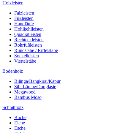
Holzleisten
Falzleisten
Fußleisten
Handläufe
Hohlkehlleisten
Quadratleisten
Rechteckleisten
Rohrfußleisten
Rundstäbe / Riffelstäbe
Sockelleisten
Viertelstäbe
Bodenholz
Bilinga/Bangkirai/Kapur
Sib. Lärche/Douglasie
Megawood
Bambus Moso
Schnittholz
Buche
Eiche
Esche