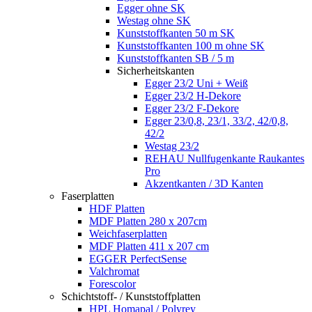
Egger ohne SK
Westag ohne SK
Kunststoffkanten 50 m SK
Kunststoffkanten 100 m ohne SK
Kunststoffkanten SB / 5 m
Sicherheitskanten
Egger 23/2 Uni + Weiß
Egger 23/2 H-Dekore
Egger 23/2 F-Dekore
Egger 23/0,8, 23/1, 33/2, 42/0,8,
42/2
Westag 23/2
REHAU Nullfugenkante Raukantes
Pro
Akzentkanten / 3D Kanten
Faserplatten
HDF Platten
MDF Platten 280 x 207cm
Weichfaserplatten
MDF Platten 411 x 207 cm
EGGER PerfectSense
Valchromat
Forescolor
Schichtstoff- / Kunststoffplatten
HPL Homapal / Polyrey