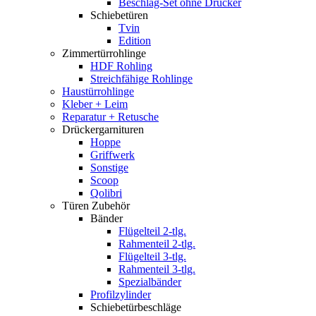
Beschlag-Set ohne Drücker
Schiebetüren
Tvin
Edition
Zimmertürrohlinge
HDF Rohling
Streichfähige Rohlinge
Haustürrohlinge
Kleber + Leim
Reparatur + Retusche
Drückergarnituren
Hoppe
Griffwerk
Sonstige
Scoop
Qolibri
Türen Zubehör
Bänder
Flügelteil 2-tlg.
Rahmenteil 2-tlg.
Flügelteil 3-tlg.
Rahmenteil 3-tlg.
Spezialbänder
Profilzylinder
Schiebetürbeschläge