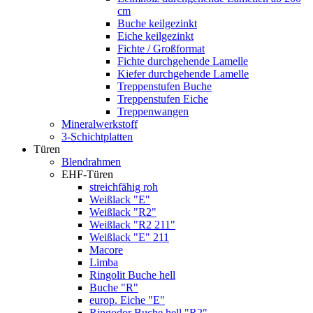
cm
Buche keilgezinkt
Eiche keilgezinkt
Fichte / Großformat
Fichte durchgehende Lamelle
Kiefer durchgehende Lamelle
Treppenstufen Buche
Treppenstufen Eiche
Treppenwangen
Mineralwerkstoff
3-Schichtplatten
Türen
Blendrahmen
EHF-Türen
streichfähig roh
Weißlack "E"
Weißlack "R2"
Weißlack "R2 211"
Weißlack "E" 211
Macore
Limba
Ringolit Buche hell
Buche "R"
europ. Eiche "E"
Ringodor Buche hell "R2"