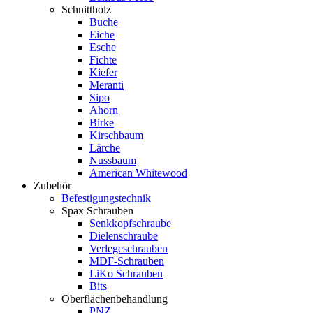
Schnittholz
Buche
Eiche
Esche
Fichte
Kiefer
Meranti
Sipo
Ahorn
Birke
Kirschbaum
Lärche
Nussbaum
American Whitewood
Zubehör
Befestigungstechnik
Spax Schrauben
Senkkopfschraube
Dielenschraube
Verlegeschrauben
MDF-Schrauben
LiKo Schrauben
Bits
Oberflächenbehandlung
PNZ