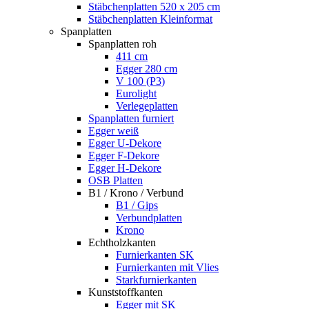
Stäbchenplatten 520 x 205 cm
Stäbchenplatten Kleinformat
Spanplatten
Spanplatten roh
411 cm
Egger 280 cm
V 100 (P3)
Eurolight
Verlegeplatten
Spanplatten furniert
Egger weiß
Egger U-Dekore
Egger F-Dekore
Egger H-Dekore
OSB Platten
B1 / Krono / Verbund
B1 / Gips
Verbundplatten
Krono
Echtholzkanten
Furnierkanten SK
Furnierkanten mit Vlies
Starkfurnierkanten
Kunststoffkanten
Egger mit SK