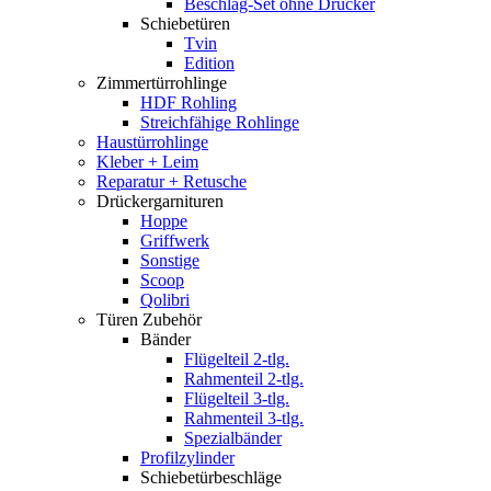
Beschlag-Set ohne Drücker
Schiebetüren
Tvin
Edition
Zimmertürrohlinge
HDF Rohling
Streichfähige Rohlinge
Haustürrohlinge
Kleber + Leim
Reparatur + Retusche
Drückergarnituren
Hoppe
Griffwerk
Sonstige
Scoop
Qolibri
Türen Zubehör
Bänder
Flügelteil 2-tlg.
Rahmenteil 2-tlg.
Flügelteil 3-tlg.
Rahmenteil 3-tlg.
Spezialbänder
Profilzylinder
Schiebetürbeschläge