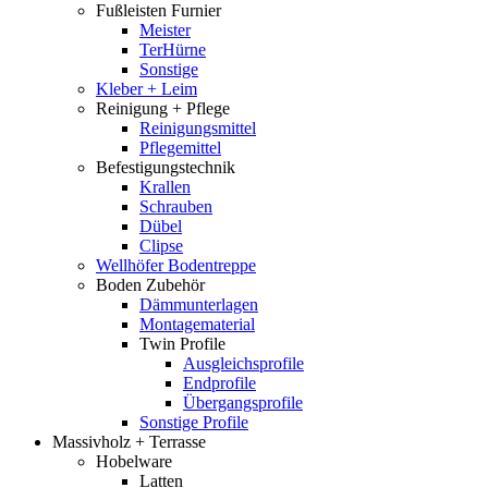
Fußleisten Furnier
Meister
TerHürne
Sonstige
Kleber + Leim
Reinigung + Pflege
Reinigungsmittel
Pflegemittel
Befestigungstechnik
Krallen
Schrauben
Dübel
Clipse
Wellhöfer Bodentreppe
Boden Zubehör
Dämmunterlagen
Montagematerial
Twin Profile
Ausgleichsprofile
Endprofile
Übergangsprofile
Sonstige Profile
Massivholz + Terrasse
Hobelware
Latten