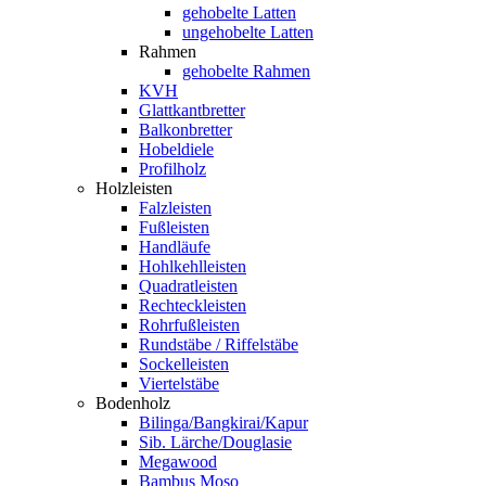
gehobelte Latten
ungehobelte Latten
Rahmen
gehobelte Rahmen
KVH
Glattkantbretter
Balkonbretter
Hobeldiele
Profilholz
Holzleisten
Falzleisten
Fußleisten
Handläufe
Hohlkehlleisten
Quadratleisten
Rechteckleisten
Rohrfußleisten
Rundstäbe / Riffelstäbe
Sockelleisten
Viertelstäbe
Bodenholz
Bilinga/Bangkirai/Kapur
Sib. Lärche/Douglasie
Megawood
Bambus Moso