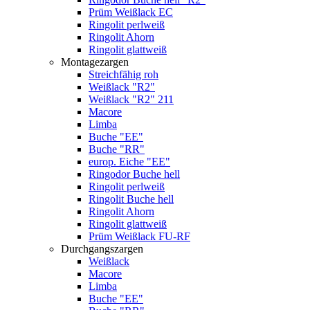
Prüm Weißlack EC
Ringolit perlweiß
Ringolit Ahorn
Ringolit glattweiß
Montagezargen
Streichfähig roh
Weißlack "R2"
Weißlack "R2" 211
Macore
Limba
Buche "EE"
Buche "RR"
europ. Eiche "EE"
Ringodor Buche hell
Ringolit perlweiß
Ringolit Buche hell
Ringolit Ahorn
Ringolit glattweiß
Prüm Weißlack FU-RF
Durchgangszargen
Weißlack
Macore
Limba
Buche "EE"