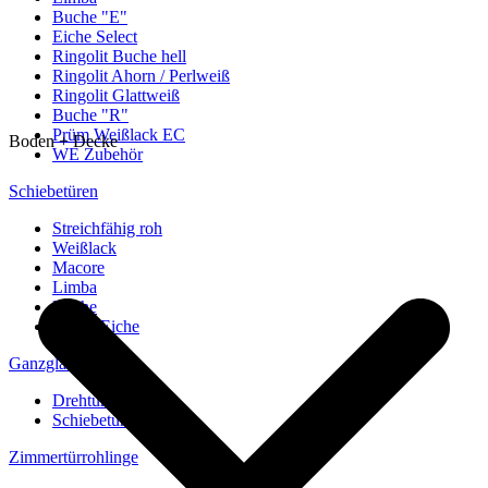
Buche "E"
Eiche Select
Ringolit Buche hell
Ringolit Ahorn / Perlweiß
Ringolit Glattweiß
Buche "R"
Prüm Weißlack EC
Boden + Decke
WE Zubehör
Schiebetüren
Streichfähig roh
Weißlack
Macore
Limba
Buche
europ. Eiche
Ganzglastüren
Drehtüren
Schiebetüren
Zimmertürrohlinge