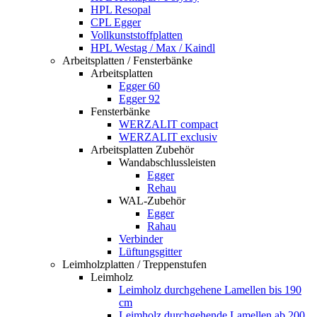
HPL Resopal
CPL Egger
Vollkunststoffplatten
HPL Westag / Max / Kaindl
Arbeitsplatten / Fensterbänke
Arbeitsplatten
Egger 60
Egger 92
Fensterbänke
WERZALIT compact
WERZALIT exclusiv
Arbeitsplatten Zubehör
Wandabschlussleisten
Egger
Rehau
WAL-Zubehör
Egger
Rahau
Verbinder
Lüftungsgitter
Leimholzplatten / Treppenstufen
Leimholz
Leimholz durchgehene Lamellen bis 190
cm
Leimholz durchgehende Lamellen ab 200