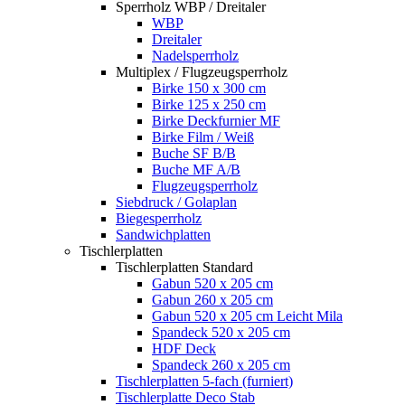
Sperrholz WBP / Dreitaler
WBP
Dreitaler
Nadelsperrholz
Multiplex / Flugzeugsperrholz
Birke 150 x 300 cm
Birke 125 x 250 cm
Birke Deckfurnier MF
Birke Film / Weiß
Buche SF B/B
Buche MF A/B
Flugzeugsperrholz
Siebdruck / Golaplan
Biegesperrholz
Sandwichplatten
Tischlerplatten
Tischlerplatten Standard
Gabun 520 x 205 cm
Gabun 260 x 205 cm
Gabun 520 x 205 cm Leicht Mila
Spandeck 520 x 205 cm
HDF Deck
Spandeck 260 x 205 cm
Tischlerplatten 5-fach (furniert)
Tischlerplatte Deco Stab