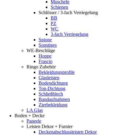
Muscheln
Schienen
Schlösser / 3-fach Verriegelung
BB
PZ
WC
3-fach Verriegelung
Spione
Sonstiges
WE-Beschläge
Hoppe
Frascio
Ringo Zubehör
Bekleidungsprofile
Glasleisten
Bodendichtung
Top-Dichtung
Schließblech
Bandaufnahmen
Zierbekleidung
LA Glas
Boden + Decke
Paneele
Leisten Dekor + Furnier
Deckenabschlussleisten Dekor