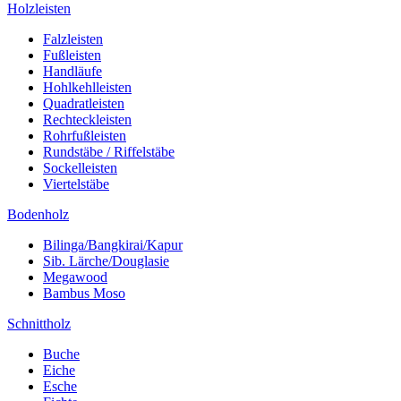
Holzleisten
Falzleisten
Fußleisten
Handläufe
Hohlkehlleisten
Quadratleisten
Rechteckleisten
Rohrfußleisten
Rundstäbe / Riffelstäbe
Sockelleisten
Viertelstäbe
Bodenholz
Bilinga/Bangkirai/Kapur
Sib. Lärche/Douglasie
Megawood
Bambus Moso
Schnittholz
Buche
Eiche
Esche