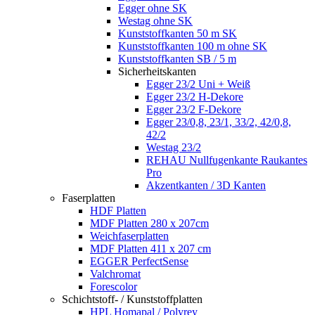
Egger ohne SK
Westag ohne SK
Kunststoffkanten 50 m SK
Kunststoffkanten 100 m ohne SK
Kunststoffkanten SB / 5 m
Sicherheitskanten
Egger 23/2 Uni + Weiß
Egger 23/2 H-Dekore
Egger 23/2 F-Dekore
Egger 23/0,8, 23/1, 33/2, 42/0,8,
42/2
Westag 23/2
REHAU Nullfugenkante Raukantes
Pro
Akzentkanten / 3D Kanten
Faserplatten
HDF Platten
MDF Platten 280 x 207cm
Weichfaserplatten
MDF Platten 411 x 207 cm
EGGER PerfectSense
Valchromat
Forescolor
Schichtstoff- / Kunststoffplatten
HPL Homapal / Polyrey