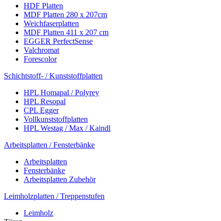
HDF Platten
MDF Platten 280 x 207cm
Weichfaserplatten
MDF Platten 411 x 207 cm
EGGER PerfectSense
Valchromat
Forescolor
Schichtstoff- / Kunststoffplatten
HPL Homapal / Polyrey
HPL Resopal
CPL Egger
Vollkunststoffplatten
HPL Westag / Max / Kaindl
Arbeitsplatten / Fensterbänke
Arbeitsplatten
Fensterbänke
Arbeitsplatten Zubehör
Leimholzplatten / Treppenstufen
Leimholz