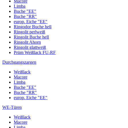
Macore
Limba
Buche "EE"
Buche "RR"
europ. Eiche "EE"
Ringodor Buche hell
Ringolit perlweiß
Ringolit Buche hell
Ringolit Ahorn
Ringolit glattweiß
Prüm Weißlack FU-RF
Durchgangszargen
Weißlack
Macore
Limba
Buche "EE"
Buche "RR"
europ. Eiche "EE"
WE-Türen
Weißlack
Macore
Limba