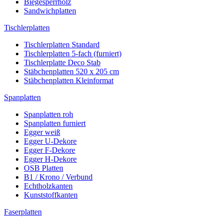
Biegesperrholz
Sandwichplatten
Tischlerplatten
Tischlerplatten Standard
Tischlerplatten 5-fach (furniert)
Tischlerplatte Deco Stab
Stäbchenplatten 520 x 205 cm
Stäbchenplatten Kleinformat
Spanplatten
Spanplatten roh
Spanplatten furniert
Egger weiß
Egger U-Dekore
Egger F-Dekore
Egger H-Dekore
OSB Platten
B1 / Krono / Verbund
Echtholzkanten
Kunststoffkanten
Faserplatten