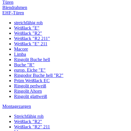
Türen
Blendrahmen
EHF-Türen
streichfähig roh
Weißlack "E"
Weißlack "R2"
Weißlack "R2 211"
Weißlack "E" 211
Macore
Limba
Ringolit Buche hell
Buche "R"
europ. Eiche "E"
Ringodor Buche hell "R2"
Prüm Weißlack EC
Ringolit perlweiß
Ringolit Ahorn
Ringolit glattweiß
Montagezargen
Streichfähig roh
Weißlack "R2"
Weißlack "R2" 211