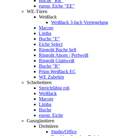
Buche "RR"
europ. Eiche "EE"
WE-Türen
Weißlack
Weißlack 3-fach Verriegelung
Macore
Limba
Buche "E"
Eiche Select
Ringolit Buche hell
Ringolit Ahorn / Perlweiß
Ringolit Glattweiß
Buche "R"
Prüm Weißlack EC
WE Zubehör
Schiebetüren
Streichfähig roh
Weißlack
Macore
Limba
Buche
europ. Eiche
Ganzglastüren
Drehtüren
Studio/Office