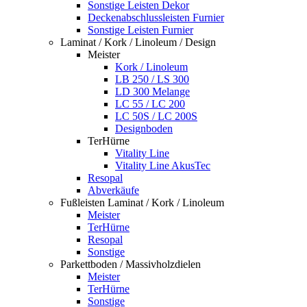
Sonstige Leisten Dekor
Deckenabschlussleisten Furnier
Sonstige Leisten Furnier
Laminat / Kork / Linoleum / Design
Meister
Kork / Linoleum
LB 250 / LS 300
LD 300 Melange
LC 55 / LC 200
LC 50S / LC 200S
Designboden
TerHürne
Vitality Line
Vitality Line AkusTec
Resopal
Abverkäufe
Fußleisten Laminat / Kork / Linoleum
Meister
TerHürne
Resopal
Sonstige
Parkettboden / Massivholzdielen
Meister
TerHürne
Sonstige