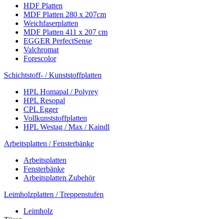
HDF Platten
MDF Platten 280 x 207cm
Weichfaserplatten
MDF Platten 411 x 207 cm
EGGER PerfectSense
Valchromat
Forescolor
Schichtstoff- / Kunststoffplatten
HPL Homapal / Polyrey
HPL Resopal
CPL Egger
Vollkunststoffplatten
HPL Westag / Max / Kaindl
Arbeitsplatten / Fensterbänke
Arbeitsplatten
Fensterbänke
Arbeitsplatten Zubehör
Leimholzplatten / Treppenstufen
Leimholz