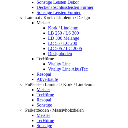
Sonstige Leisten Dekor
Deckenabschlussleisten Furnier
Sonstige Leisten Furnier
Laminat / Kork / Linoleum / Design
Meister
Kork / Linoleum
LB 250 / LS 300
LD 300 Melange
LC 55 / LC 200
LC 50S / LC 200S
Designboden
TerHürne
Vitality Line
Vitality Line AkusTec
Resopal
Abverkäufe
Fußleisten Laminat / Kork / Linoleum
Meister
TerHürne
Resopal
Sonstige
Parkettboden / Massivholzdielen
Meister
TerHürne
Sonstige