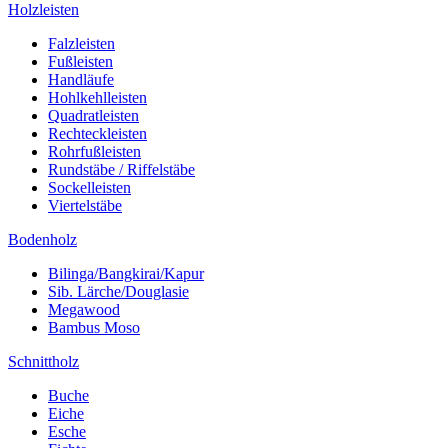
Holzleisten
Falzleisten
Fußleisten
Handläufe
Hohlkehlleisten
Quadratleisten
Rechteckleisten
Rohrfußleisten
Rundstäbe / Riffelstäbe
Sockelleisten
Viertelstäbe
Bodenholz
Bilinga/Bangkirai/Kapur
Sib. Lärche/Douglasie
Megawood
Bambus Moso
Schnittholz
Buche
Eiche
Esche