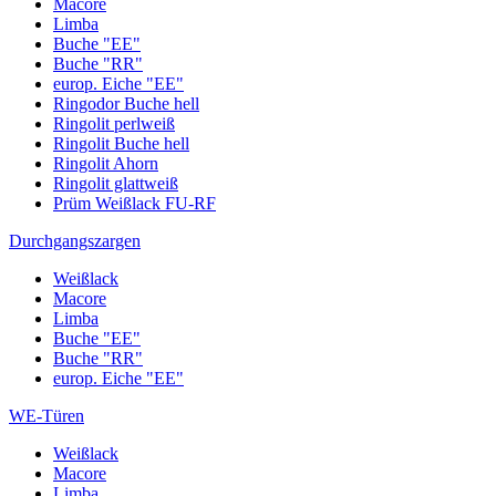
Macore
Limba
Buche "EE"
Buche "RR"
europ. Eiche "EE"
Ringodor Buche hell
Ringolit perlweiß
Ringolit Buche hell
Ringolit Ahorn
Ringolit glattweiß
Prüm Weißlack FU-RF
Durchgangszargen
Weißlack
Macore
Limba
Buche "EE"
Buche "RR"
europ. Eiche "EE"
WE-Türen
Weißlack
Macore
Limba