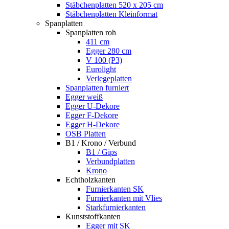
Stäbchenplatten 520 x 205 cm
Stäbchenplatten Kleinformat
Spanplatten
Spanplatten roh
411 cm
Egger 280 cm
V 100 (P3)
Eurolight
Verlegeplatten
Spanplatten furniert
Egger weiß
Egger U-Dekore
Egger F-Dekore
Egger H-Dekore
OSB Platten
B1 / Krono / Verbund
B1 / Gips
Verbundplatten
Krono
Echtholzkanten
Furnierkanten SK
Furnierkanten mit Vlies
Starkfurnierkanten
Kunststoffkanten
Egger mit SK