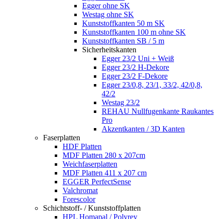
Egger ohne SK
Westag ohne SK
Kunststoffkanten 50 m SK
Kunststoffkanten 100 m ohne SK
Kunststoffkanten SB / 5 m
Sicherheitskanten
Egger 23/2 Uni + Weiß
Egger 23/2 H-Dekore
Egger 23/2 F-Dekore
Egger 23/0,8, 23/1, 33/2, 42/0,8,
42/2
Westag 23/2
REHAU Nullfugenkante Raukantes
Pro
Akzentkanten / 3D Kanten
Faserplatten
HDF Platten
MDF Platten 280 x 207cm
Weichfaserplatten
MDF Platten 411 x 207 cm
EGGER PerfectSense
Valchromat
Forescolor
Schichtstoff- / Kunststoffplatten
HPL Homapal / Polyrey