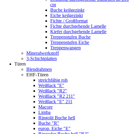
cm
Buche keilgezinkt
Eiche keilgezinkt
Fichte / Großformat
Fichte durchgehende Lamelle
Kiefer durchgehende Lamelle
Treppenstufen Buche
Treppenstufen Eiche
Treppenwangen
Mineralwerkstoff
3-Schichtplatten
Türen
Blendrahmen
EHF-Türen
streichfähig roh
Weißlack "E"
Weißlack "R2"
Weißlack "R2 211"
Weißlack "E" 211
Macore
Limba
Ringolit Buche hell
Buche "R"
europ. Eiche "E"
Ringodor Buche hell "R2"