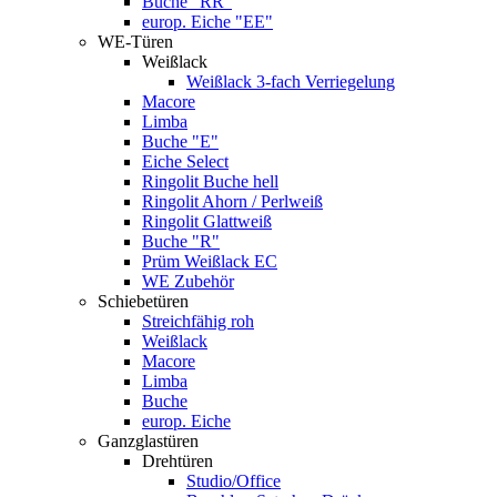
Buche "RR"
europ. Eiche "EE"
WE-Türen
Weißlack
Weißlack 3-fach Verriegelung
Macore
Limba
Buche "E"
Eiche Select
Ringolit Buche hell
Ringolit Ahorn / Perlweiß
Ringolit Glattweiß
Buche "R"
Prüm Weißlack EC
WE Zubehör
Schiebetüren
Streichfähig roh
Weißlack
Macore
Limba
Buche
europ. Eiche
Ganzglastüren
Drehtüren
Studio/Office