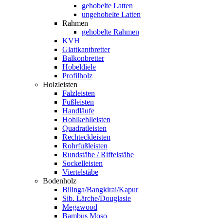
gehobelte Latten
ungehobelte Latten
Rahmen
gehobelte Rahmen
KVH
Glattkantbretter
Balkonbretter
Hobeldiele
Profilholz
Holzleisten
Falzleisten
Fußleisten
Handläufe
Hohlkehlleisten
Quadratleisten
Rechteckleisten
Rohrfußleisten
Rundstäbe / Riffelstäbe
Sockelleisten
Viertelstäbe
Bodenholz
Bilinga/Bangkirai/Kapur
Sib. Lärche/Douglasie
Megawood
Bambus Moso