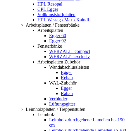
HPL Resopal
CPL Egger
Vollkunststoffplatten
HPL Westag / Max / Kaindl
Arbeitsplatten / Fensterbänke
Arbeitsplatten
Egger 60
Egger 92
Fensterbänke
WERZALIT compact
WERZALIT exclusiv
Arbeitsplatten Zubehör
Wandabschlussleisten
Egger
Rehau
WAL-Zubehör
Egger
Rahau
Verbinder
Lüftungsgitter
Leimholzplatten / Treppenstufen
Leimholz
Leimholz durchgehene Lamellen bis 190
cm
Leimholz durchgehende Lamellen ab 200