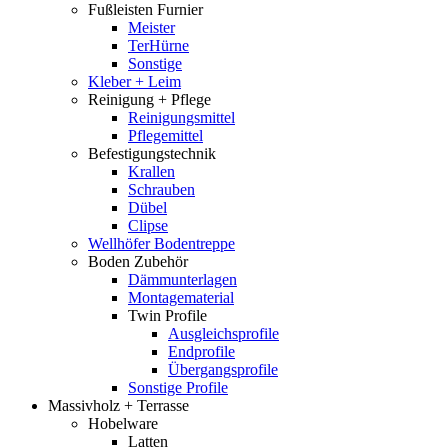
Fußleisten Furnier
Meister
TerHürne
Sonstige
Kleber + Leim
Reinigung + Pflege
Reinigungsmittel
Pflegemittel
Befestigungstechnik
Krallen
Schrauben
Dübel
Clipse
Wellhöfer Bodentreppe
Boden Zubehör
Dämmunterlagen
Montagematerial
Twin Profile
Ausgleichsprofile
Endprofile
Übergangsprofile
Sonstige Profile
Massivholz + Terrasse
Hobelware
Latten