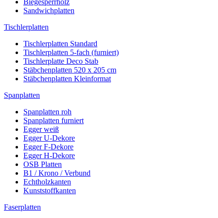
Biegesperrholz
Sandwichplatten
Tischlerplatten
Tischlerplatten Standard
Tischlerplatten 5-fach (furniert)
Tischlerplatte Deco Stab
Stäbchenplatten 520 x 205 cm
Stäbchenplatten Kleinformat
Spanplatten
Spanplatten roh
Spanplatten furniert
Egger weiß
Egger U-Dekore
Egger F-Dekore
Egger H-Dekore
OSB Platten
B1 / Krono / Verbund
Echtholzkanten
Kunststoffkanten
Faserplatten