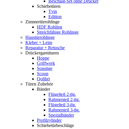
Beschlag-Set ohne Drücker
Schiebetüren
Tvin
Edition
Zimmertürrohlinge
HDF Rohling
Streichfähige Rohlinge
Haustürrohlinge
Kleber + Leim
Reparatur + Retusche
Drückergarnituren
Hoppe
Griffwerk
Sonstige
Scoop
Qolibri
Türen Zubehör
Bänder
Flügelteil 2-tlg.
Rahmenteil 2-tlg.
Flügelteil 3-tlg.
Rahmenteil 3-tlg.
Spezialbänder
Profilzylinder
Schiebetürbeschläge