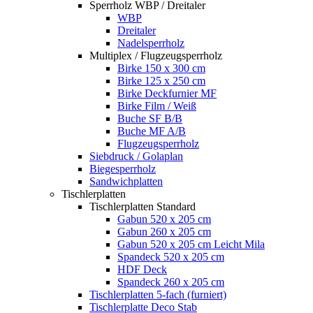
Sperrholz WBP / Dreitaler
WBP
Dreitaler
Nadelsperrholz
Multiplex / Flugzeugsperrholz
Birke 150 x 300 cm
Birke 125 x 250 cm
Birke Deckfurnier MF
Birke Film / Weiß
Buche SF B/B
Buche MF A/B
Flugzeugsperrholz
Siebdruck / Golaplan
Biegesperrholz
Sandwichplatten
Tischlerplatten
Tischlerplatten Standard
Gabun 520 x 205 cm
Gabun 260 x 205 cm
Gabun 520 x 205 cm Leicht Mila
Spandeck 520 x 205 cm
HDF Deck
Spandeck 260 x 205 cm
Tischlerplatten 5-fach (furniert)
Tischlerplatte Deco Stab