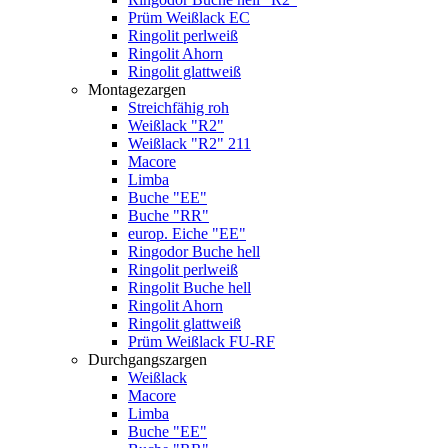
Prüm Weißlack EC
Ringolit perlweiß
Ringolit Ahorn
Ringolit glattweiß
Montagezargen
Streichfähig roh
Weißlack "R2"
Weißlack "R2" 211
Macore
Limba
Buche "EE"
Buche "RR"
europ. Eiche "EE"
Ringodor Buche hell
Ringolit perlweiß
Ringolit Buche hell
Ringolit Ahorn
Ringolit glattweiß
Prüm Weißlack FU-RF
Durchgangszargen
Weißlack
Macore
Limba
Buche "EE"