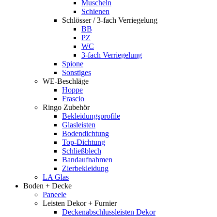
Muscheln
Schienen
Schlösser / 3-fach Verriegelung
BB
PZ
WC
3-fach Verriegelung
Spione
Sonstiges
WE-Beschläge
Hoppe
Frascio
Ringo Zubehör
Bekleidungsprofile
Glasleisten
Bodendichtung
Top-Dichtung
Schließblech
Bandaufnahmen
Zierbekleidung
LA Glas
Boden + Decke
Paneele
Leisten Dekor + Furnier
Deckenabschlussleisten Dekor