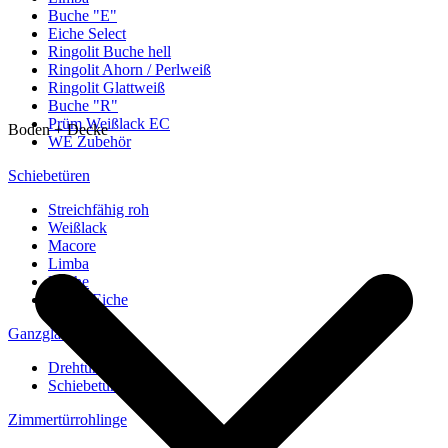
Buche "E"
Eiche Select
Ringolit Buche hell
Ringolit Ahorn / Perlweiß
Ringolit Glattweiß
Buche "R"
Prüm Weißlack EC
Boden + Decke
WE Zubehör
Schiebetüren
Streichfähig roh
Weißlack
Macore
Limba
Buche
europ. Eiche
Ganzglastüren
Drehtüren
Schiebetüren
Zimmertürrohlinge