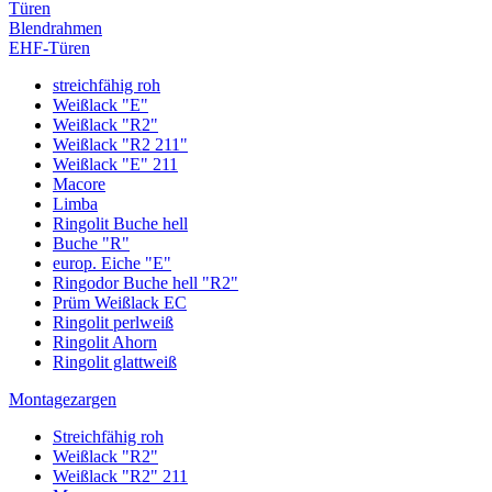
Türen
Blendrahmen
EHF-Türen
streichfähig roh
Weißlack "E"
Weißlack "R2"
Weißlack "R2 211"
Weißlack "E" 211
Macore
Limba
Ringolit Buche hell
Buche "R"
europ. Eiche "E"
Ringodor Buche hell "R2"
Prüm Weißlack EC
Ringolit perlweiß
Ringolit Ahorn
Ringolit glattweiß
Montagezargen
Streichfähig roh
Weißlack "R2"
Weißlack "R2" 211