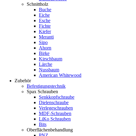
Schnittholz
Buche
Eiche
Esche
Fichte
Kiefer
Meranti
Sipo
Ahorn
Birke
Kirschbaum
Lärche
Nussbaum
American Whitewood
Zubehör
Befestigungstechnik
Spax Schrauben
Senkkopfschraube
Dielenschraube
Verlegeschrauben
MDF-Schrauben
LiKo Schrauben
Bits
Oberflächenbehandlung
PNZ