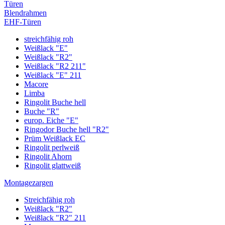
Türen
Blendrahmen
EHF-Türen
streichfähig roh
Weißlack "E"
Weißlack "R2"
Weißlack "R2 211"
Weißlack "E" 211
Macore
Limba
Ringolit Buche hell
Buche "R"
europ. Eiche "E"
Ringodor Buche hell "R2"
Prüm Weißlack EC
Ringolit perlweiß
Ringolit Ahorn
Ringolit glattweiß
Montagezargen
Streichfähig roh
Weißlack "R2"
Weißlack "R2" 211