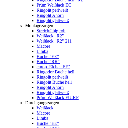
Prüm Weißlack EC
Ringolit perlweiß
Ringolit Ahorn
Ringolit glattweiß
Montagezargen
Streichfähig roh
Weißlack "R2"
Weißlack "R2" 211
Macore
Limba
Buche "EE"
Buche "RR"
europ. Eiche "EE"
Ringodor Buche hell
Ringolit perlweiß
Ringolit Buche hell
Ringolit Ahorn
Ringolit glattweiß
Prüm Weißlack FU-RF
Durchgangszargen
Weißlack
Macore
Limba
Buche "EE"