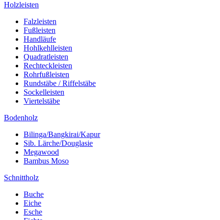
Holzleisten
Falzleisten
Fußleisten
Handläufe
Hohlkehlleisten
Quadratleisten
Rechteckleisten
Rohrfußleisten
Rundstäbe / Riffelstäbe
Sockelleisten
Viertelstäbe
Bodenholz
Bilinga/Bangkirai/Kapur
Sib. Lärche/Douglasie
Megawood
Bambus Moso
Schnittholz
Buche
Eiche
Esche