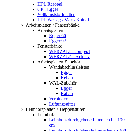
HPL Resopal
CPL Egger
Vollkunststoffplatten
HPL Westag / Max / Kaindl
Arbeitsplatten / Fensterbänke
Arbeitsplatten
Egger 60
Egger 92
Fensterbänke
WERZALIT compact
WERZALIT exclusiv
Arbeitsplatten Zubehör
Wandabschlussleisten
Egger
Rehau
WAL-Zubehör
Egger
Rahau
Verbinder
Lüftungsgitter
Leimholzplatten / Treppenstufen
Leimholz
Leimholz durchgehene Lamellen bis 190
cm
Leimholz durchgehende Lamellen ab 200