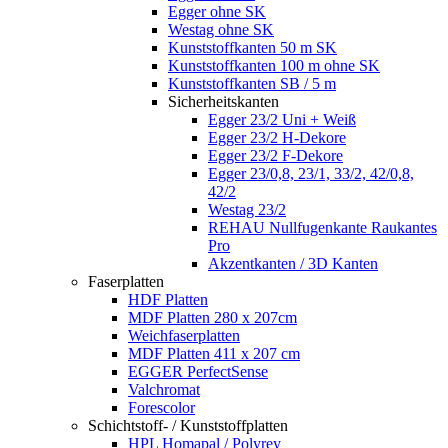
Egger ohne SK
Westag ohne SK
Kunststoffkanten 50 m SK
Kunststoffkanten 100 m ohne SK
Kunststoffkanten SB / 5 m
Sicherheitskanten
Egger 23/2 Uni + Weiß
Egger 23/2 H-Dekore
Egger 23/2 F-Dekore
Egger 23/0,8, 23/1, 33/2, 42/0,8,
42/2
Westag 23/2
REHAU Nullfugenkante Raukantes
Pro
Akzentkanten / 3D Kanten
Faserplatten
HDF Platten
MDF Platten 280 x 207cm
Weichfaserplatten
MDF Platten 411 x 207 cm
EGGER PerfectSense
Valchromat
Forescolor
Schichtstoff- / Kunststoffplatten
HPL Homapal / Polyrey