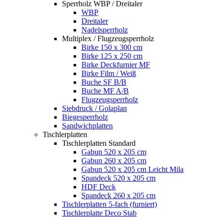
Sperrholz WBP / Dreitaler
WBP
Dreitaler
Nadelsperrholz
Multiplex / Flugzeugsperrholz
Birke 150 x 300 cm
Birke 125 x 250 cm
Birke Deckfurnier MF
Birke Film / Weiß
Buche SF B/B
Buche MF A/B
Flugzeugsperrholz
Siebdruck / Golaplan
Biegesperrholz
Sandwichplatten
Tischlerplatten
Tischlerplatten Standard
Gabun 520 x 205 cm
Gabun 260 x 205 cm
Gabun 520 x 205 cm Leicht Mila
Spandeck 520 x 205 cm
HDF Deck
Spandeck 260 x 205 cm
Tischlerplatten 5-fach (furniert)
Tischlerplatte Deco Stab