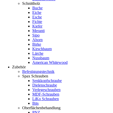
Schnittholz
Buche
Eiche
Esche
Fichte
Kiefer
Meranti
Sipo
Ahorn
Birke
Kirschbaum
Lärche
Nussbaum
American Whitewood
Zubehör
Befestigungstechnik
Spax Schrauben
Senkkopfschraube
Dielenschraube
Verlegeschrauben
MDF-Schrauben
LiKo Schrauben
Bits
Oberflächenbehandlung
PNZ