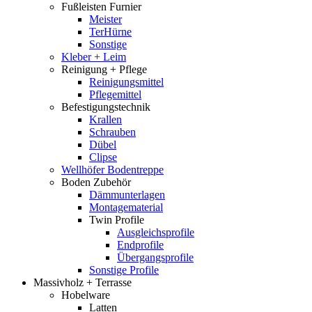
Fußleisten Furnier
Meister
TerHürne
Sonstige
Kleber + Leim
Reinigung + Pflege
Reinigungsmittel
Pflegemittel
Befestigungstechnik
Krallen
Schrauben
Dübel
Clipse
Wellhöfer Bodentreppe
Boden Zubehör
Dämmunterlagen
Montagematerial
Twin Profile
Ausgleichsprofile
Endprofile
Übergangsprofile
Sonstige Profile
Massivholz + Terrasse
Hobelware
Latten