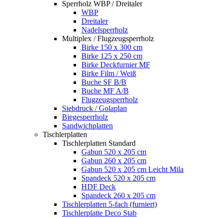
Sperrholz WBP / Dreitaler
WBP
Dreitaler
Nadelsperrholz
Multiplex / Flugzeugsperrholz
Birke 150 x 300 cm
Birke 125 x 250 cm
Birke Deckfurnier MF
Birke Film / Weiß
Buche SF B/B
Buche MF A/B
Flugzeugsperrholz
Siebdruck / Golaplan
Biegesperrholz
Sandwichplatten
Tischlerplatten
Tischlerplatten Standard
Gabun 520 x 205 cm
Gabun 260 x 205 cm
Gabun 520 x 205 cm Leicht Mila
Spandeck 520 x 205 cm
HDF Deck
Spandeck 260 x 205 cm
Tischlerplatten 5-fach (furniert)
Tischlerplatte Deco Stab