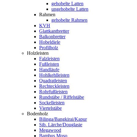
gehobelte Latten
ungehobelte Latten
Rahmen
gehobelte Rahmen
KVH
Glattkantbretter
Balkonbretter
Hobeldiele
Profilholz
Holzleisten
Falzleisten
Fußleisten
Handläufe
Hohlkehlleisten
Quadratleisten
Rechteckleisten
Rohrfußleisten
Rundstäbe / Riffelstäbe
Sockelleisten
Viertelstäbe
Bodenholz
Bilinga/Bangkirai/Kapur
Sib. Lärche/Douglasie
Megawood
Bambus Moso