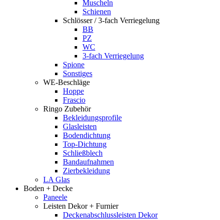
Muscheln
Schienen
Schlösser / 3-fach Verriegelung
BB
PZ
WC
3-fach Verriegelung
Spione
Sonstiges
WE-Beschläge
Hoppe
Frascio
Ringo Zubehör
Bekleidungsprofile
Glasleisten
Bodendichtung
Top-Dichtung
Schließblech
Bandaufnahmen
Zierbekleidung
LA Glas
Boden + Decke
Paneele
Leisten Dekor + Furnier
Deckenabschlussleisten Dekor