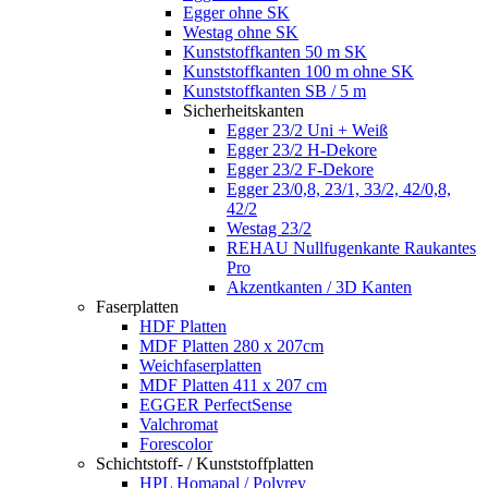
Egger ohne SK
Westag ohne SK
Kunststoffkanten 50 m SK
Kunststoffkanten 100 m ohne SK
Kunststoffkanten SB / 5 m
Sicherheitskanten
Egger 23/2 Uni + Weiß
Egger 23/2 H-Dekore
Egger 23/2 F-Dekore
Egger 23/0,8, 23/1, 33/2, 42/0,8,
42/2
Westag 23/2
REHAU Nullfugenkante Raukantes
Pro
Akzentkanten / 3D Kanten
Faserplatten
HDF Platten
MDF Platten 280 x 207cm
Weichfaserplatten
MDF Platten 411 x 207 cm
EGGER PerfectSense
Valchromat
Forescolor
Schichtstoff- / Kunststoffplatten
HPL Homapal / Polyrey