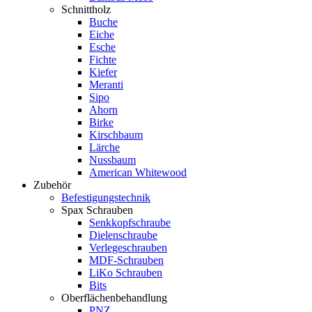
Schnittholz
Buche
Eiche
Esche
Fichte
Kiefer
Meranti
Sipo
Ahorn
Birke
Kirschbaum
Lärche
Nussbaum
American Whitewood
Zubehör
Befestigungstechnik
Spax Schrauben
Senkkopfschraube
Dielenschraube
Verlegeschrauben
MDF-Schrauben
LiKo Schrauben
Bits
Oberflächenbehandlung
PNZ