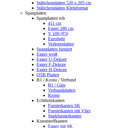
Stäbchenplatten 520 x 205 cm
Stäbchenplatten Kleinformat
Spanplatten
Spanplatten roh
411 cm
Egger 280 cm
V 100 (P3)
Eurolight
Verlegeplatten
Spanplatten furniert
Egger weiß
Egger U-Dekore
Egger F-Dekore
Egger H-Dekore
OSB Platten
B1 / Krono / Verbund
B1 / Gips
Verbundplatten
Krono
Echtholzkanten
Furnierkanten SK
Furnierkanten mit Vlies
Starkfurnierkanten
Kunststoffkanten
Egger mit SK