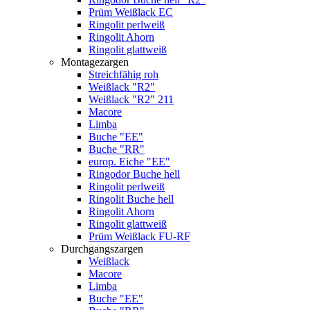
Prüm Weißlack EC
Ringolit perlweiß
Ringolit Ahorn
Ringolit glattweiß
Montagezargen
Streichfähig roh
Weißlack "R2"
Weißlack "R2" 211
Macore
Limba
Buche "EE"
Buche "RR"
europ. Eiche "EE"
Ringodor Buche hell
Ringolit perlweiß
Ringolit Buche hell
Ringolit Ahorn
Ringolit glattweiß
Prüm Weißlack FU-RF
Durchgangszargen
Weißlack
Macore
Limba
Buche "EE"