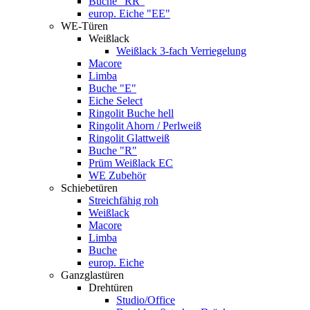
Buche "RR"
europ. Eiche "EE"
WE-Türen
Weißlack
Weißlack 3-fach Verriegelung
Macore
Limba
Buche "E"
Eiche Select
Ringolit Buche hell
Ringolit Ahorn / Perlweiß
Ringolit Glattweiß
Buche "R"
Prüm Weißlack EC
WE Zubehör
Schiebetüren
Streichfähig roh
Weißlack
Macore
Limba
Buche
europ. Eiche
Ganzglastüren
Drehtüren
Studio/Office