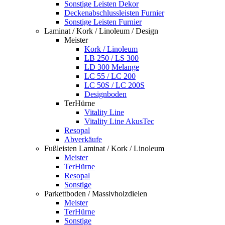
Sonstige Leisten Dekor
Deckenabschlussleisten Furnier
Sonstige Leisten Furnier
Laminat / Kork / Linoleum / Design
Meister
Kork / Linoleum
LB 250 / LS 300
LD 300 Melange
LC 55 / LC 200
LC 50S / LC 200S
Designboden
TerHürne
Vitality Line
Vitality Line AkusTec
Resopal
Abverkäufe
Fußleisten Laminat / Kork / Linoleum
Meister
TerHürne
Resopal
Sonstige
Parkettboden / Massivholzdielen
Meister
TerHürne
Sonstige