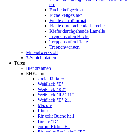
cm
Buche keilgezinkt
Eiche keilgezinkt
Fichte / Großformat
Fichte durchgehende Lamelle
Kiefer durchgehende Lamelle
Treppenstufen Buche
Treppenstufen Eiche
Treppenwangen
Mineralwerkstoff
3-Schichtplatten
Türen
Blendrahmen
EHF-Türen
streichfähig roh
Weißlack "E"
Weißlack "R2"
Weißlack "R2 211"
Weißlack "E" 211
Macore
Limba
Ringolit Buche hell
Buche "R"
europ. Eiche "E"
Ringodor Buche hell "R2"