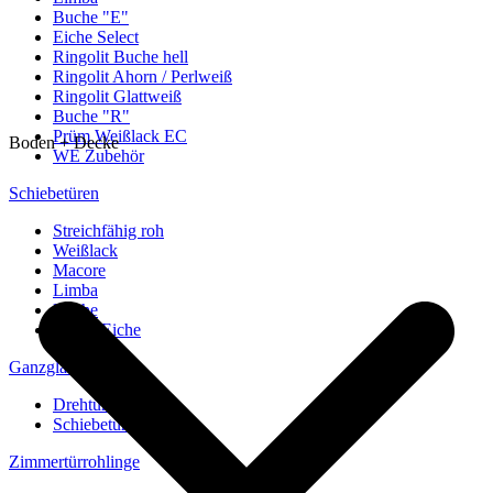
Buche "E"
Eiche Select
Ringolit Buche hell
Ringolit Ahorn / Perlweiß
Ringolit Glattweiß
Buche "R"
Prüm Weißlack EC
Boden + Decke
WE Zubehör
Schiebetüren
Streichfähig roh
Weißlack
Macore
Limba
Buche
europ. Eiche
Ganzglastüren
Drehtüren
Schiebetüren
Zimmertürrohlinge