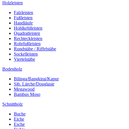
Holzleisten
Falzleisten
Fußleisten
Handläufe
Hohlkehlleisten
Quadratleisten
Rechteckleisten
Rohrfußleisten
Rundstäbe / Riffelstäbe
Sockelleisten
Viertelstäbe
Bodenholz
Bilinga/Bangkirai/Kapur
Sib. Lärche/Douglasie
Megawood
Bambus Moso
Schnittholz
Buche
Eiche
Esche