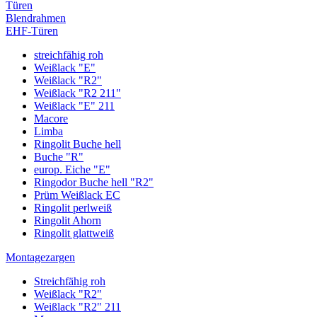
Türen
Blendrahmen
EHF-Türen
streichfähig roh
Weißlack "E"
Weißlack "R2"
Weißlack "R2 211"
Weißlack "E" 211
Macore
Limba
Ringolit Buche hell
Buche "R"
europ. Eiche "E"
Ringodor Buche hell "R2"
Prüm Weißlack EC
Ringolit perlweiß
Ringolit Ahorn
Ringolit glattweiß
Montagezargen
Streichfähig roh
Weißlack "R2"
Weißlack "R2" 211