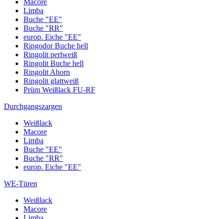
Macore
Limba
Buche "EE"
Buche "RR"
europ. Eiche "EE"
Ringodor Buche hell
Ringolit perlweiß
Ringolit Buche hell
Ringolit Ahorn
Ringolit glattweiß
Prüm Weißlack FU-RF
Durchgangszargen
Weißlack
Macore
Limba
Buche "EE"
Buche "RR"
europ. Eiche "EE"
WE-Türen
Weißlack
Macore
Limba