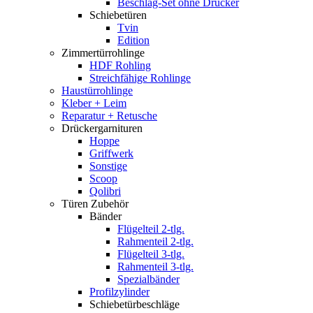
Beschlag-Set ohne Drücker
Schiebetüren
Tvin
Edition
Zimmertürrohlinge
HDF Rohling
Streichfähige Rohlinge
Haustürrohlinge
Kleber + Leim
Reparatur + Retusche
Drückergarnituren
Hoppe
Griffwerk
Sonstige
Scoop
Qolibri
Türen Zubehör
Bänder
Flügelteil 2-tlg.
Rahmenteil 2-tlg.
Flügelteil 3-tlg.
Rahmenteil 3-tlg.
Spezialbänder
Profilzylinder
Schiebetürbeschläge