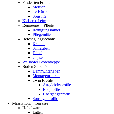
Fußleisten Furnier
Meister
TerHürne
Sonstige
Kleber + Leim
Reinigung + Pflege
Reinigungsmittel
Pflegemittel
Befestigungstechnik
Krallen
Schrauben
Dübel
Clipse
Wellhöfer Bodentreppe
Boden Zubehör
Dämmunterlagen
Montagematerial
Twin Profile
Ausgleichsprofile
Endprofile
Übergangsprofile
Sonstige Profile
Massivholz + Terrasse
Hobelware
Latten