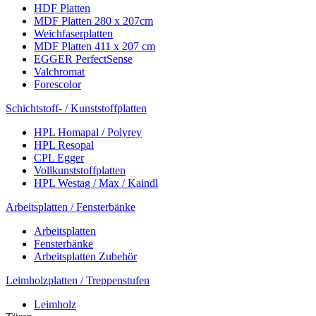
HDF Platten
MDF Platten 280 x 207cm
Weichfaserplatten
MDF Platten 411 x 207 cm
EGGER PerfectSense
Valchromat
Forescolor
Schichtstoff- / Kunststoffplatten
HPL Homapal / Polyrey
HPL Resopal
CPL Egger
Vollkunststoffplatten
HPL Westag / Max / Kaindl
Arbeitsplatten / Fensterbänke
Arbeitsplatten
Fensterbänke
Arbeitsplatten Zubehör
Leimholzplatten / Treppenstufen
Leimholz