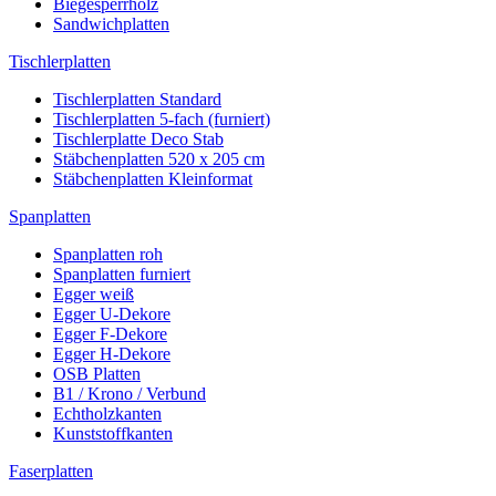
Biegesperrholz
Sandwichplatten
Tischlerplatten
Tischlerplatten Standard
Tischlerplatten 5-fach (furniert)
Tischlerplatte Deco Stab
Stäbchenplatten 520 x 205 cm
Stäbchenplatten Kleinformat
Spanplatten
Spanplatten roh
Spanplatten furniert
Egger weiß
Egger U-Dekore
Egger F-Dekore
Egger H-Dekore
OSB Platten
B1 / Krono / Verbund
Echtholzkanten
Kunststoffkanten
Faserplatten