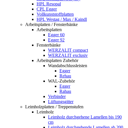
HPL Resopal
CPL Egger
Vollkunststoffplatten
HPL Westag / Max / Kaindl
Arbeitsplatten / Fensterbänke
Arbeitsplatten
Egger 60
Egger 92
Fensterbänke
WERZALIT compact
WERZALIT exclusiv
Arbeitsplatten Zubehör
Wandabschlussleisten
Egger
Rehau
WAL-Zubehör
Egger
Rahau
Verbinder
Lüftungsgitter
Leimholzplatten / Treppenstufen
Leimholz
Leimholz durchgehene Lamellen bis 190
cm
Leimholz durchgehende Lamellen ab 200