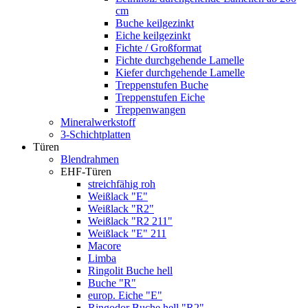
cm
Buche keilgezinkt
Eiche keilgezinkt
Fichte / Großformat
Fichte durchgehende Lamelle
Kiefer durchgehende Lamelle
Treppenstufen Buche
Treppenstufen Eiche
Treppenwangen
Mineralwerkstoff
3-Schichtplatten
Türen
Blendrahmen
EHF-Türen
streichfähig roh
Weißlack "E"
Weißlack "R2"
Weißlack "R2 211"
Weißlack "E" 211
Macore
Limba
Ringolit Buche hell
Buche "R"
europ. Eiche "E"
Ringodor Buche hell "R2"