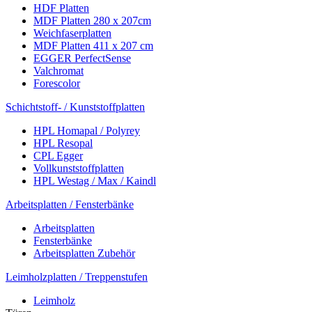
HDF Platten
MDF Platten 280 x 207cm
Weichfaserplatten
MDF Platten 411 x 207 cm
EGGER PerfectSense
Valchromat
Forescolor
Schichtstoff- / Kunststoffplatten
HPL Homapal / Polyrey
HPL Resopal
CPL Egger
Vollkunststoffplatten
HPL Westag / Max / Kaindl
Arbeitsplatten / Fensterbänke
Arbeitsplatten
Fensterbänke
Arbeitsplatten Zubehör
Leimholzplatten / Treppenstufen
Leimholz