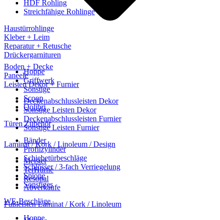
HDF Rohling
Streichfähige Rohlinge
Haustürrohlinge
Kleber + Leim
Reparatur + Retusche
Drückergarnituren
Boden + Decke
Hoppe
Paneele
Griffwerk
Leisten Dekor + Furnier
Sonstige
Scoop
Deckenabschlussleisten Dekor
Qolibri
Sonstige Leisten Dekor
Deckenabschlussleisten Furnier
Türen Zubehör
Sonstige Leisten Furnier
Bänder
Laminat / Kork / Linoleum / Design
Profilzylinder
Schiebetürbeschläge
Meister
Schlösser / 3-fach Verriegelung
TerHürne
Spione
Resopal
Sonstiges
Abverkäufe
WE-Beschläge
Fußleisten Laminat / Kork / Linoleum
Hoppe