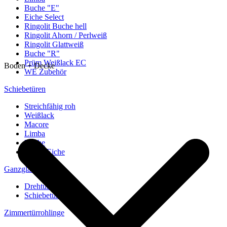
Buche "E"
Eiche Select
Ringolit Buche hell
Ringolit Ahorn / Perlweiß
Ringolit Glattweiß
Buche "R"
Prüm Weißlack EC
Boden + Decke
WE Zubehör
Schiebetüren
Streichfähig roh
Weißlack
Macore
Limba
Buche
europ. Eiche
Ganzglastüren
Drehtüren
Schiebetüren
Zimmertürrohlinge