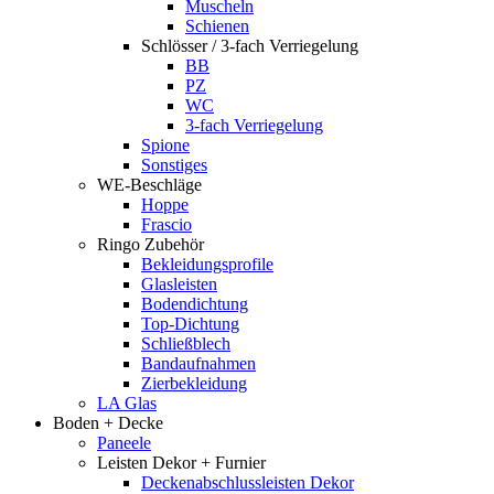
Muscheln
Schienen
Schlösser / 3-fach Verriegelung
BB
PZ
WC
3-fach Verriegelung
Spione
Sonstiges
WE-Beschläge
Hoppe
Frascio
Ringo Zubehör
Bekleidungsprofile
Glasleisten
Bodendichtung
Top-Dichtung
Schließblech
Bandaufnahmen
Zierbekleidung
LA Glas
Boden + Decke
Paneele
Leisten Dekor + Furnier
Deckenabschlussleisten Dekor