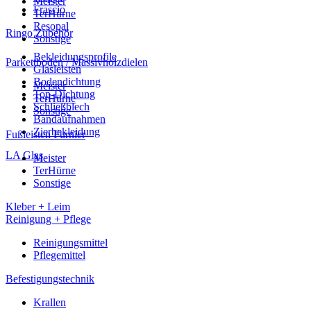
Meister
Frascio
TerHürne
Resopal
Ringo Zubehör
Sonstige
Bekleidungsprofile
Parkettboden / Massivholzdielen
Glasleisten
Bodendichtung
Meister
Top-Dichtung
TerHürne
Schließblech
Sonstige
Bandaufnahmen
Zierbekleidung
Fußleisten Furnier
LA Glas
Meister
TerHürne
Sonstige
Kleber + Leim
Reinigung + Pflege
Reinigungsmittel
Pflegemittel
Befestigungstechnik
Krallen