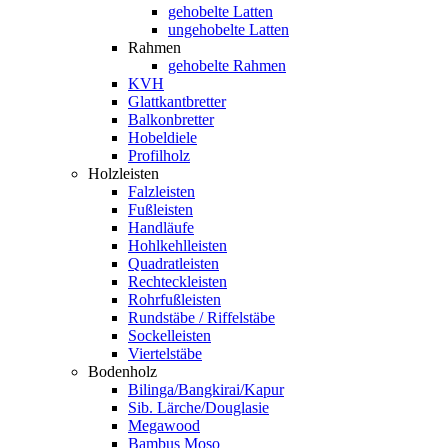
gehobelte Latten
ungehobelte Latten
Rahmen
gehobelte Rahmen
KVH
Glattkantbretter
Balkonbretter
Hobeldiele
Profilholz
Holzleisten
Falzleisten
Fußleisten
Handläufe
Hohlkehlleisten
Quadratleisten
Rechteckleisten
Rohrfußleisten
Rundstäbe / Riffelstäbe
Sockelleisten
Viertelstäbe
Bodenholz
Bilinga/Bangkirai/Kapur
Sib. Lärche/Douglasie
Megawood
Bambus Moso