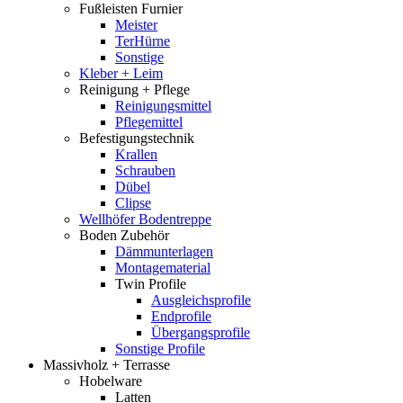
Fußleisten Furnier
Meister
TerHürne
Sonstige
Kleber + Leim
Reinigung + Pflege
Reinigungsmittel
Pflegemittel
Befestigungstechnik
Krallen
Schrauben
Dübel
Clipse
Wellhöfer Bodentreppe
Boden Zubehör
Dämmunterlagen
Montagematerial
Twin Profile
Ausgleichsprofile
Endprofile
Übergangsprofile
Sonstige Profile
Massivholz + Terrasse
Hobelware
Latten