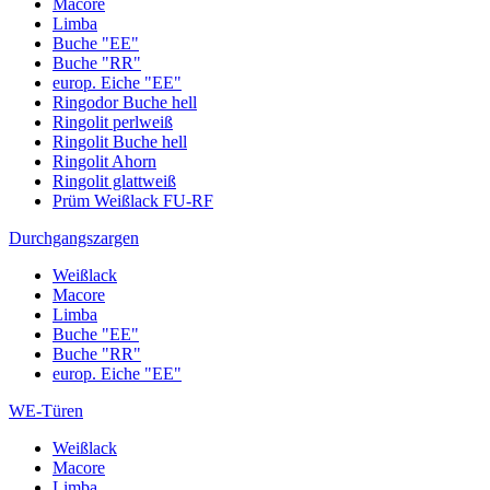
Macore
Limba
Buche "EE"
Buche "RR"
europ. Eiche "EE"
Ringodor Buche hell
Ringolit perlweiß
Ringolit Buche hell
Ringolit Ahorn
Ringolit glattweiß
Prüm Weißlack FU-RF
Durchgangszargen
Weißlack
Macore
Limba
Buche "EE"
Buche "RR"
europ. Eiche "EE"
WE-Türen
Weißlack
Macore
Limba