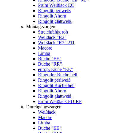
Prüm Weißlack EC
Ringolit perlweiß
Ringolit Ahorn
Ringolit glattweiß
Montagezargen
Streichfähig roh
Weißlack "R2"
Weißlack "R2" 211
Macore
Limba
Buche "EE"
Buche "RR"
europ. Eiche "EE"
Ringodor Buche hell
Ringolit perlweiß
Ringolit Buche hell
Ringolit Ahorn
Ringolit glattweiß
Prüm Weißlack FU-RF
Durchgangszargen
Weißlack
Macore
Limba
Buche "EE"