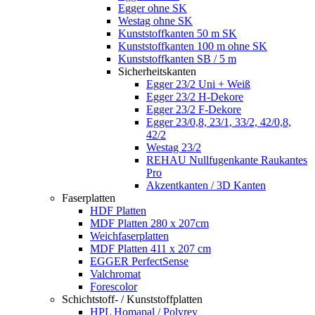
Egger ohne SK
Westag ohne SK
Kunststoffkanten 50 m SK
Kunststoffkanten 100 m ohne SK
Kunststoffkanten SB / 5 m
Sicherheitskanten
Egger 23/2 Uni + Weiß
Egger 23/2 H-Dekore
Egger 23/2 F-Dekore
Egger 23/0,8, 23/1, 33/2, 42/0,8,
42/2
Westag 23/2
REHAU Nullfugenkante Raukantes
Pro
Akzentkanten / 3D Kanten
Faserplatten
HDF Platten
MDF Platten 280 x 207cm
Weichfaserplatten
MDF Platten 411 x 207 cm
EGGER PerfectSense
Valchromat
Forescolor
Schichtstoff- / Kunststoffplatten
HPL Homapal / Polyrey