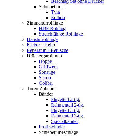
Beschlag-Set ohne Drücker
Schiebetüren
Tvin
Edition
Zimmertürrohlinge
HDF Rohling
Streichfähige Rohlinge
Haustürrohlinge
Kleber + Leim
Reparatur + Retusche
Drückergarnituren
Hoppe
Griffwerk
Sonstige
Scoop
Qolibri
Türen Zubehör
Bänder
Flügelteil 2-tlg.
Rahmenteil 2-tlg.
Flügelteil 3-tlg.
Rahmenteil 3-tlg.
Spezialbänder
Profilzylinder
Schiebetürbeschläge