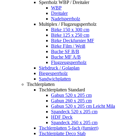
Sperrholz WBP / Dreitaler
WBP
Dreitaler
Nadelsperrholz
Multiplex / Flugzeugsperrholz
Birke 150 x 300 cm
Birke 125 x 250 cm
Birke Deckfurnier MF
Birke Film / Weiß
Buche SF B/B
Buche MF A/B
Flugzeugsperrholz
Siebdruck / Golaplan
Biegesperrholz
Sandwichplatten
Tischlerplatten
Tischlerplatten Standard
Gabun 520 x 205 cm
Gabun 260 x 205 cm
Gabun 520 x 205 cm Leicht Mila
Spandeck 520 x 205 cm
HDF Deck
Spandeck 260 x 205 cm
Tischlerplatten 5-fach (furniert)
Tischlerplatte Deco Stab