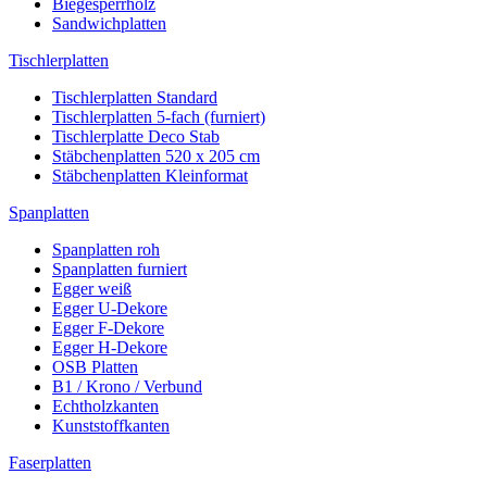
Biegesperrholz
Sandwichplatten
Tischlerplatten
Tischlerplatten Standard
Tischlerplatten 5-fach (furniert)
Tischlerplatte Deco Stab
Stäbchenplatten 520 x 205 cm
Stäbchenplatten Kleinformat
Spanplatten
Spanplatten roh
Spanplatten furniert
Egger weiß
Egger U-Dekore
Egger F-Dekore
Egger H-Dekore
OSB Platten
B1 / Krono / Verbund
Echtholzkanten
Kunststoffkanten
Faserplatten