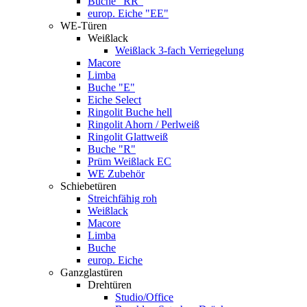
Buche "RR"
europ. Eiche "EE"
WE-Türen
Weißlack
Weißlack 3-fach Verriegelung
Macore
Limba
Buche "E"
Eiche Select
Ringolit Buche hell
Ringolit Ahorn / Perlweiß
Ringolit Glattweiß
Buche "R"
Prüm Weißlack EC
WE Zubehör
Schiebetüren
Streichfähig roh
Weißlack
Macore
Limba
Buche
europ. Eiche
Ganzglastüren
Drehtüren
Studio/Office