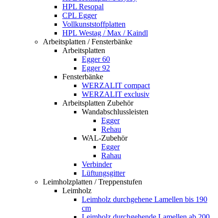
HPL Resopal
CPL Egger
Vollkunststoffplatten
HPL Westag / Max / Kaindl
Arbeitsplatten / Fensterbänke
Arbeitsplatten
Egger 60
Egger 92
Fensterbänke
WERZALIT compact
WERZALIT exclusiv
Arbeitsplatten Zubehör
Wandabschlussleisten
Egger
Rehau
WAL-Zubehör
Egger
Rahau
Verbinder
Lüftungsgitter
Leimholzplatten / Treppenstufen
Leimholz
Leimholz durchgehene Lamellen bis 190
cm
Leimholz durchgehende Lamellen ab 200