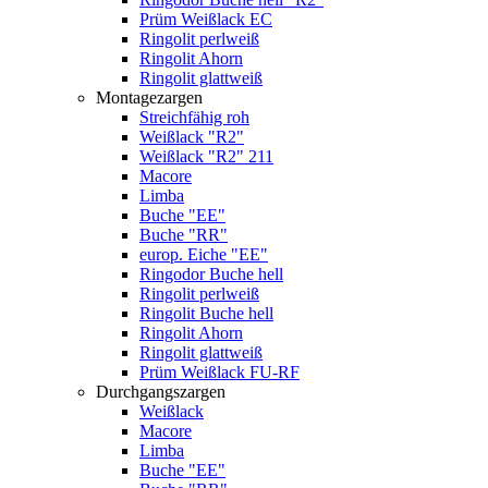
Prüm Weißlack EC
Ringolit perlweiß
Ringolit Ahorn
Ringolit glattweiß
Montagezargen
Streichfähig roh
Weißlack "R2"
Weißlack "R2" 211
Macore
Limba
Buche "EE"
Buche "RR"
europ. Eiche "EE"
Ringodor Buche hell
Ringolit perlweiß
Ringolit Buche hell
Ringolit Ahorn
Ringolit glattweiß
Prüm Weißlack FU-RF
Durchgangszargen
Weißlack
Macore
Limba
Buche "EE"