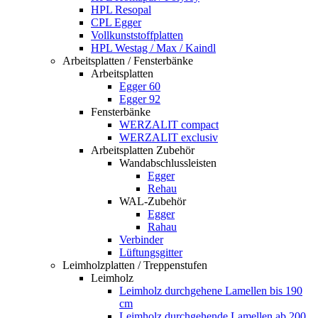
HPL Resopal
CPL Egger
Vollkunststoffplatten
HPL Westag / Max / Kaindl
Arbeitsplatten / Fensterbänke
Arbeitsplatten
Egger 60
Egger 92
Fensterbänke
WERZALIT compact
WERZALIT exclusiv
Arbeitsplatten Zubehör
Wandabschlussleisten
Egger
Rehau
WAL-Zubehör
Egger
Rahau
Verbinder
Lüftungsgitter
Leimholzplatten / Treppenstufen
Leimholz
Leimholz durchgehene Lamellen bis 190
cm
Leimholz durchgehende Lamellen ab 200