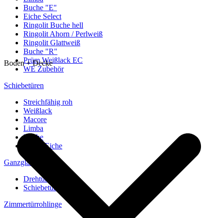
Buche "E"
Eiche Select
Ringolit Buche hell
Ringolit Ahorn / Perlweiß
Ringolit Glattweiß
Buche "R"
Prüm Weißlack EC
Boden + Decke
WE Zubehör
Schiebetüren
Streichfähig roh
Weißlack
Macore
Limba
Buche
europ. Eiche
Ganzglastüren
Drehtüren
Schiebetüren
Zimmertürrohlinge