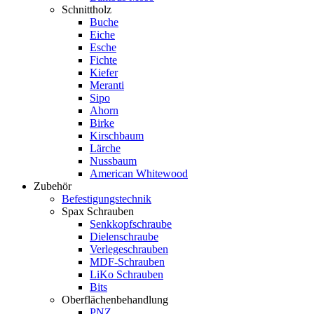
Schnittholz
Buche
Eiche
Esche
Fichte
Kiefer
Meranti
Sipo
Ahorn
Birke
Kirschbaum
Lärche
Nussbaum
American Whitewood
Zubehör
Befestigungstechnik
Spax Schrauben
Senkkopfschraube
Dielenschraube
Verlegeschrauben
MDF-Schrauben
LiKo Schrauben
Bits
Oberflächenbehandlung
PNZ