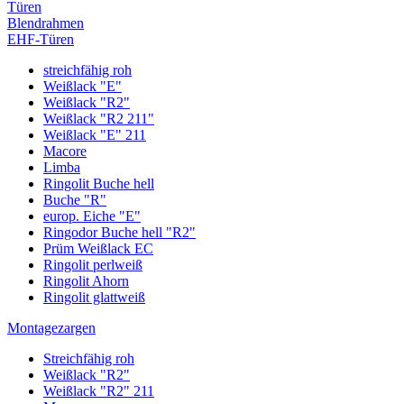
Türen
Blendrahmen
EHF-Türen
streichfähig roh
Weißlack "E"
Weißlack "R2"
Weißlack "R2 211"
Weißlack "E" 211
Macore
Limba
Ringolit Buche hell
Buche "R"
europ. Eiche "E"
Ringodor Buche hell "R2"
Prüm Weißlack EC
Ringolit perlweiß
Ringolit Ahorn
Ringolit glattweiß
Montagezargen
Streichfähig roh
Weißlack "R2"
Weißlack "R2" 211