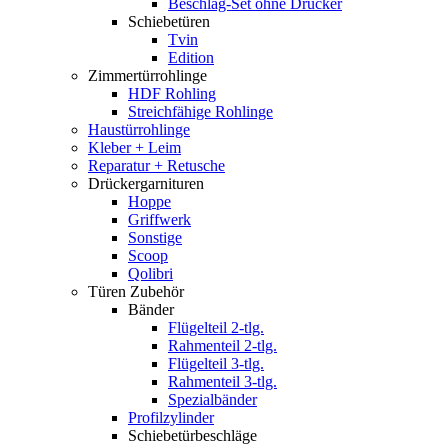
Beschlag-Set ohne Drücker
Schiebetüren
Tvin
Edition
Zimmertürrohlinge
HDF Rohling
Streichfähige Rohlinge
Haustürrohlinge
Kleber + Leim
Reparatur + Retusche
Drückergarnituren
Hoppe
Griffwerk
Sonstige
Scoop
Qolibri
Türen Zubehör
Bänder
Flügelteil 2-tlg.
Rahmenteil 2-tlg.
Flügelteil 3-tlg.
Rahmenteil 3-tlg.
Spezialbänder
Profilzylinder
Schiebetürbeschläge