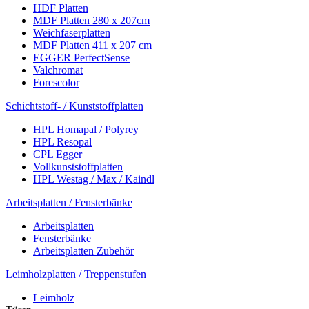
HDF Platten
MDF Platten 280 x 207cm
Weichfaserplatten
MDF Platten 411 x 207 cm
EGGER PerfectSense
Valchromat
Forescolor
Schichtstoff- / Kunststoffplatten
HPL Homapal / Polyrey
HPL Resopal
CPL Egger
Vollkunststoffplatten
HPL Westag / Max / Kaindl
Arbeitsplatten / Fensterbänke
Arbeitsplatten
Fensterbänke
Arbeitsplatten Zubehör
Leimholzplatten / Treppenstufen
Leimholz