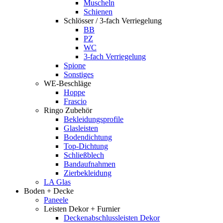
Muscheln
Schienen
Schlösser / 3-fach Verriegelung
BB
PZ
WC
3-fach Verriegelung
Spione
Sonstiges
WE-Beschläge
Hoppe
Frascio
Ringo Zubehör
Bekleidungsprofile
Glasleisten
Bodendichtung
Top-Dichtung
Schließblech
Bandaufnahmen
Zierbekleidung
LA Glas
Boden + Decke
Paneele
Leisten Dekor + Furnier
Deckenabschlussleisten Dekor