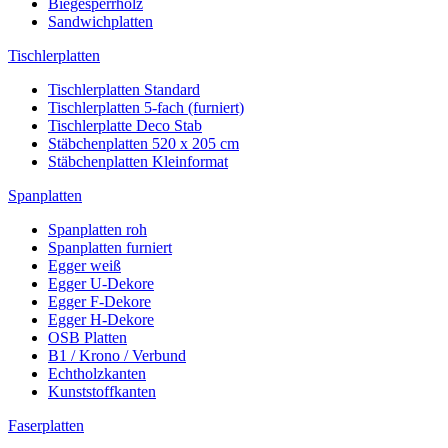
Biegesperrholz
Sandwichplatten
Tischlerplatten
Tischlerplatten Standard
Tischlerplatten 5-fach (furniert)
Tischlerplatte Deco Stab
Stäbchenplatten 520 x 205 cm
Stäbchenplatten Kleinformat
Spanplatten
Spanplatten roh
Spanplatten furniert
Egger weiß
Egger U-Dekore
Egger F-Dekore
Egger H-Dekore
OSB Platten
B1 / Krono / Verbund
Echtholzkanten
Kunststoffkanten
Faserplatten