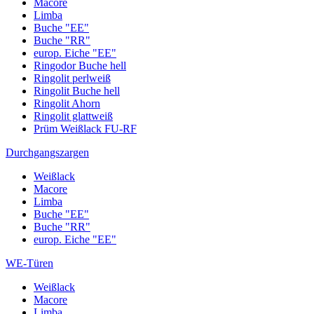
Macore
Limba
Buche "EE"
Buche "RR"
europ. Eiche "EE"
Ringodor Buche hell
Ringolit perlweiß
Ringolit Buche hell
Ringolit Ahorn
Ringolit glattweiß
Prüm Weißlack FU-RF
Durchgangszargen
Weißlack
Macore
Limba
Buche "EE"
Buche "RR"
europ. Eiche "EE"
WE-Türen
Weißlack
Macore
Limba