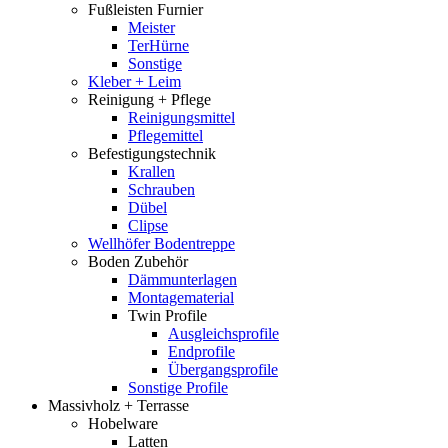
Fußleisten Furnier
Meister
TerHürne
Sonstige
Kleber + Leim
Reinigung + Pflege
Reinigungsmittel
Pflegemittel
Befestigungstechnik
Krallen
Schrauben
Dübel
Clipse
Wellhöfer Bodentreppe
Boden Zubehör
Dämmunterlagen
Montagematerial
Twin Profile
Ausgleichsprofile
Endprofile
Übergangsprofile
Sonstige Profile
Massivholz + Terrasse
Hobelware
Latten