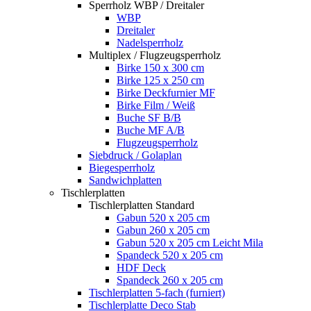
Sperrholz WBP / Dreitaler
WBP
Dreitaler
Nadelsperrholz
Multiplex / Flugzeugsperrholz
Birke 150 x 300 cm
Birke 125 x 250 cm
Birke Deckfurnier MF
Birke Film / Weiß
Buche SF B/B
Buche MF A/B
Flugzeugsperrholz
Siebdruck / Golaplan
Biegesperrholz
Sandwichplatten
Tischlerplatten
Tischlerplatten Standard
Gabun 520 x 205 cm
Gabun 260 x 205 cm
Gabun 520 x 205 cm Leicht Mila
Spandeck 520 x 205 cm
HDF Deck
Spandeck 260 x 205 cm
Tischlerplatten 5-fach (furniert)
Tischlerplatte Deco Stab