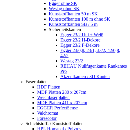
Egger ohne SK
Westag ohne SK
Kunststoffkanten 50 m SK
Kunststoffkanten 100 m ohne SK
Kunststoffkanten SB / 5 m
Sicherheitskanten
Egger 23/2 Uni + Weiß
Egger 23/2 H-Dekore
Egger 23/2 F-Dekore
Egger 23/0,8, 23/1, 33/2, 42/0,8,
42/2
Westag 23/2
REHAU Nullfugenkante Raukantes
Pro
Akzentkanten / 3D Kanten
Faserplatten
HDF Platten
MDF Platten 280 x 207cm
Weichfaserplatten
MDF Platten 411 x 207 cm
EGGER PerfectSense
Valchromat
Forescolor
Schichtstoff- / Kunststoffplatten
HPL Homapal / Polyrey