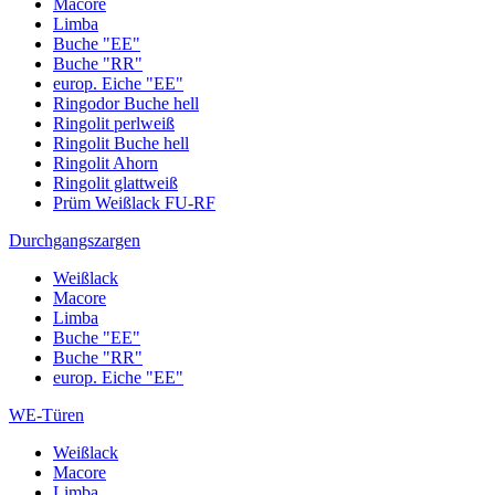
Macore
Limba
Buche "EE"
Buche "RR"
europ. Eiche "EE"
Ringodor Buche hell
Ringolit perlweiß
Ringolit Buche hell
Ringolit Ahorn
Ringolit glattweiß
Prüm Weißlack FU-RF
Durchgangszargen
Weißlack
Macore
Limba
Buche "EE"
Buche "RR"
europ. Eiche "EE"
WE-Türen
Weißlack
Macore
Limba