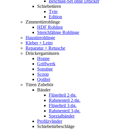
Beschlag-Set ohne Drücker
Schiebetüren
Tvin
Edition
Zimmertürrohlinge
HDF Rohling
Streichfähige Rohlinge
Haustürrohlinge
Kleber + Leim
Reparatur + Retusche
Drückergarnituren
Hoppe
Griffwerk
Sonstige
Scoop
Qolibri
Türen Zubehör
Bänder
Flügelteil 2-tlg.
Rahmenteil 2-tlg.
Flügelteil 3-tlg.
Rahmenteil 3-tlg.
Spezialbänder
Profilzylinder
Schiebetürbeschläge