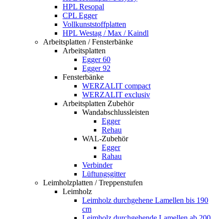
HPL Resopal
CPL Egger
Vollkunststoffplatten
HPL Westag / Max / Kaindl
Arbeitsplatten / Fensterbänke
Arbeitsplatten
Egger 60
Egger 92
Fensterbänke
WERZALIT compact
WERZALIT exclusiv
Arbeitsplatten Zubehör
Wandabschlussleisten
Egger
Rehau
WAL-Zubehör
Egger
Rahau
Verbinder
Lüftungsgitter
Leimholzplatten / Treppenstufen
Leimholz
Leimholz durchgehene Lamellen bis 190
cm
Leimholz durchgehende Lamellen ab 200