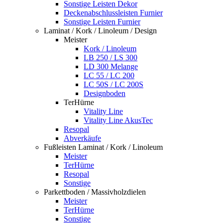
Sonstige Leisten Dekor
Deckenabschlussleisten Furnier
Sonstige Leisten Furnier
Laminat / Kork / Linoleum / Design
Meister
Kork / Linoleum
LB 250 / LS 300
LD 300 Melange
LC 55 / LC 200
LC 50S / LC 200S
Designboden
TerHürne
Vitality Line
Vitality Line AkusTec
Resopal
Abverkäufe
Fußleisten Laminat / Kork / Linoleum
Meister
TerHürne
Resopal
Sonstige
Parkettboden / Massivholzdielen
Meister
TerHürne
Sonstige