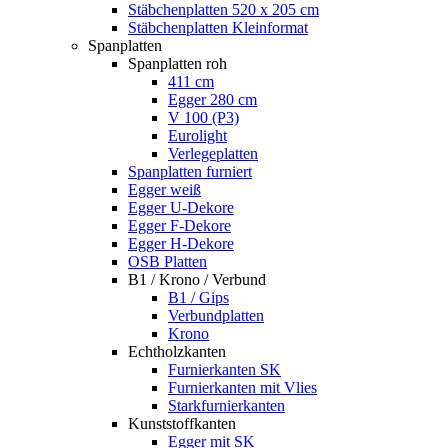
Stäbchenplatten 520 x 205 cm
Stäbchenplatten Kleinformat
Spanplatten
Spanplatten roh
411 cm
Egger 280 cm
V 100 (P3)
Eurolight
Verlegeplatten
Spanplatten furniert
Egger weiß
Egger U-Dekore
Egger F-Dekore
Egger H-Dekore
OSB Platten
B1 / Krono / Verbund
B1 / Gips
Verbundplatten
Krono
Echtholzkanten
Furnierkanten SK
Furnierkanten mit Vlies
Starkfurnierkanten
Kunststoffkanten
Egger mit SK