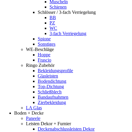
Muscheln
Schienen
Schlösser / 3-fach Verriegelung
BB
PZ
WC
3-fach Verriegelung
Spione
Sonstiges
WE-Beschläge
Hoppe
Frascio
Ringo Zubehör
Bekleidungsprofile
Glasleisten
Bodendichtung
Top-Dichtung
Schließblech
Bandaufnahmen
Zierbekleidung
LA Glas
Boden + Decke
Paneele
Leisten Dekor + Furnier
Deckenabschlussleisten Dekor