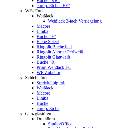
Buche "RR"
europ. Eiche "EE"
WE-Türen
Weißlack
Weißlack 3-fach Verriegelung
Macore
Limba
Buche "E"
Eiche Select
Ringolit Buche hell
Ringolit Ahorn / Perlweiß
Ringolit Glattweiß
Buche "R"
Prüm Weißlack EC
WE Zubehör
Schiebetüren
Streichfähig roh
Weißlack
Macore
Limba
Buche
europ. Eiche
Ganzglastüren
Drehtüren
Studio/Office