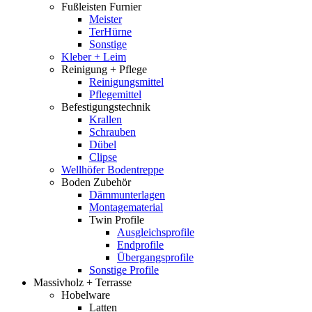
Fußleisten Furnier
Meister
TerHürne
Sonstige
Kleber + Leim
Reinigung + Pflege
Reinigungsmittel
Pflegemittel
Befestigungstechnik
Krallen
Schrauben
Dübel
Clipse
Wellhöfer Bodentreppe
Boden Zubehör
Dämmunterlagen
Montagematerial
Twin Profile
Ausgleichsprofile
Endprofile
Übergangsprofile
Sonstige Profile
Massivholz + Terrasse
Hobelware
Latten