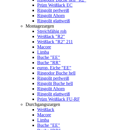
Prüm Weißlack EC
Ringolit perlweiß
Ringolit Ahorn
Ringolit glattweiß
Montagezargen
Streichfähig roh
Weißlack "R2"
Weißlack "R2" 211
Macore
Limba
Buche "EE"
Buche "RR"
europ. Eiche "EE"
Ringodor Buche hell
Ringolit perlweiß
Ringolit Buche hell
Ringolit Ahorn
Ringolit glattweiß
Prüm Weißlack FU-RF
Durchgangszargen
Weißlack
Macore
Limba
Buche "EE"