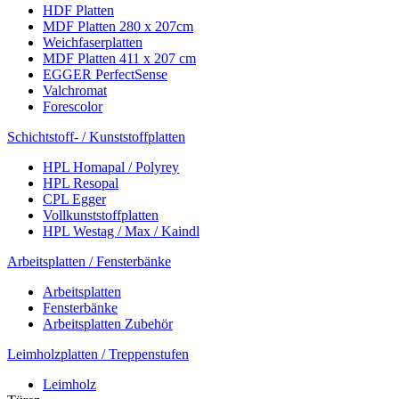
HDF Platten
MDF Platten 280 x 207cm
Weichfaserplatten
MDF Platten 411 x 207 cm
EGGER PerfectSense
Valchromat
Forescolor
Schichtstoff- / Kunststoffplatten
HPL Homapal / Polyrey
HPL Resopal
CPL Egger
Vollkunststoffplatten
HPL Westag / Max / Kaindl
Arbeitsplatten / Fensterbänke
Arbeitsplatten
Fensterbänke
Arbeitsplatten Zubehör
Leimholzplatten / Treppenstufen
Leimholz