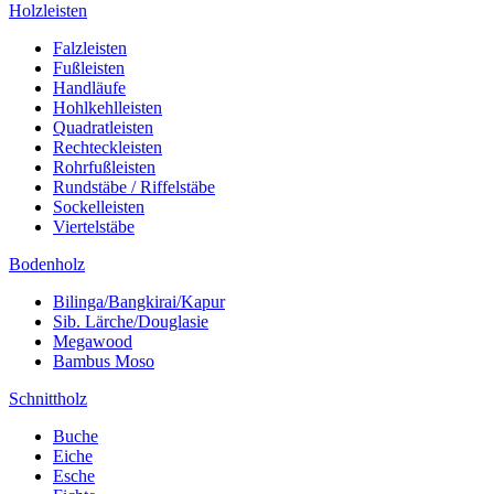
Holzleisten
Falzleisten
Fußleisten
Handläufe
Hohlkehlleisten
Quadratleisten
Rechteckleisten
Rohrfußleisten
Rundstäbe / Riffelstäbe
Sockelleisten
Viertelstäbe
Bodenholz
Bilinga/Bangkirai/Kapur
Sib. Lärche/Douglasie
Megawood
Bambus Moso
Schnittholz
Buche
Eiche
Esche