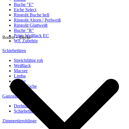
Buche "E"
Eiche Select
Ringolit Buche hell
Ringolit Ahorn / Perlweiß
Ringolit Glattweiß
Buche "R"
Prüm Weißlack EC
Boden + Decke
WE Zubehör
Schiebetüren
Streichfähig roh
Weißlack
Macore
Limba
Buche
europ. Eiche
Ganzglastüren
Drehtüren
Schiebetüren
Zimmertürrohlinge