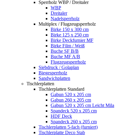
Sperrholz WBP / Dreitaler
WBP
Dreitaler
Nadelsperrholz
Multiplex / Flugzeugsperrholz
Birke 150 x 300 cm
Birke 125 x 250 cm
Birke Deckfurnier MF
Birke Film / Weiß
Buche SF B/B
Buche MF A/B
Flugzeugsperrholz
Siebdruck / Golaplan
Biegesperrholz
Sandwichplatten
Tischlerplatten
Tischlerplatten Standard
Gabun 520 x 205 cm
Gabun 260 x 205 cm
Gabun 520 x 205 cm Leicht Mila
Spandeck 520 x 205 cm
HDF Deck
Spandeck 260 x 205 cm
Tischlerplatten 5-fach (furniert)
Tischlerplatte Deco Stab