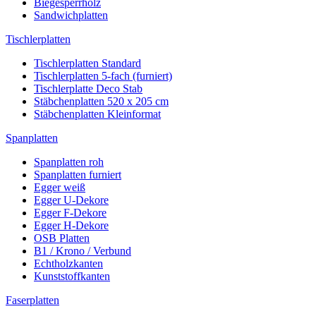
Biegesperrholz
Sandwichplatten
Tischlerplatten
Tischlerplatten Standard
Tischlerplatten 5-fach (furniert)
Tischlerplatte Deco Stab
Stäbchenplatten 520 x 205 cm
Stäbchenplatten Kleinformat
Spanplatten
Spanplatten roh
Spanplatten furniert
Egger weiß
Egger U-Dekore
Egger F-Dekore
Egger H-Dekore
OSB Platten
B1 / Krono / Verbund
Echtholzkanten
Kunststoffkanten
Faserplatten