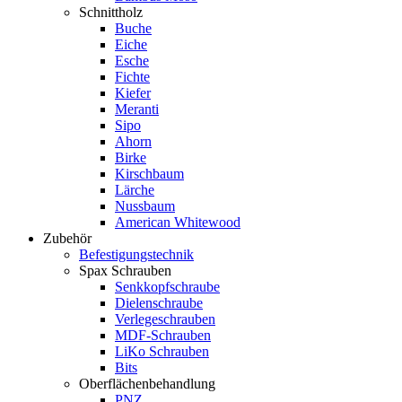
Schnittholz
Buche
Eiche
Esche
Fichte
Kiefer
Meranti
Sipo
Ahorn
Birke
Kirschbaum
Lärche
Nussbaum
American Whitewood
Zubehör
Befestigungstechnik
Spax Schrauben
Senkkopfschraube
Dielenschraube
Verlegeschrauben
MDF-Schrauben
LiKo Schrauben
Bits
Oberflächenbehandlung
PNZ