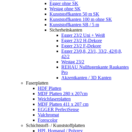
Egger ohne SK
Westag ohne SK
Kunststoffkanten 50 m SK
Kunststoffkanten 100 m ohne SK
Kunststoffkanten SB / 5 m
Sicherheitskanten
Egger 23/2 Uni + Weiß
Egger 23/2 H-Dekore
Egger 23/2 F-Dekore
Egger 23/0,8, 23/1, 33/2, 42/0,8,
42/2
Westag 23/2
REHAU Nullfugenkante Raukantes
Pro
Akzentkanten / 3D Kanten
Faserplatten
HDF Platten
MDF Platten 280 x 207cm
Weichfaserplatten
MDF Platten 411 x 207 cm
EGGER PerfectSense
Valchromat
Forescolor
Schichtstoff- / Kunststoffplatten
HPL Homapal / Polyrey