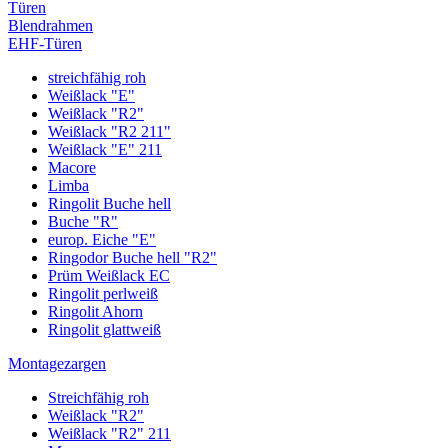
Türen
Blendrahmen
EHF-Türen
streichfähig roh
Weißlack "E"
Weißlack "R2"
Weißlack "R2 211"
Weißlack "E" 211
Macore
Limba
Ringolit Buche hell
Buche "R"
europ. Eiche "E"
Ringodor Buche hell "R2"
Prüm Weißlack EC
Ringolit perlweiß
Ringolit Ahorn
Ringolit glattweiß
Montagezargen
Streichfähig roh
Weißlack "R2"
Weißlack "R2" 211