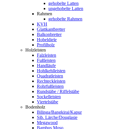
gehobelte Latten
ungehobelte Latten
Rahmen
gehobelte Rahmen
KVH
Glattkantbretter
Balkonbretter
Hobeldiele
Profilholz
Holzleisten
Falzleisten
Fußleisten
Handläufe
Hohlkehlleisten
Quadratleisten
Rechteckleisten
Rohrfußleisten
Rundstäbe / Riffelstäbe
Sockelleisten
Viertelstäbe
Bodenholz
Bilinga/Bangkirai/Kapur
Sib. Lärche/Douglasie
Megawood
Bambus Moso