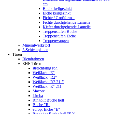
cm
Buche keilgezinkt
Eiche keilgezinkt
Fichte / Großformat
Fichte durchgehende Lamelle
Kiefer durchgehende Lamelle
Treppenstufen Buche
Treppenstufen Eiche
Treppenwangen
Mineralwerkstoff
3-Schichtplatten
Türen
Blendrahmen
EHF-Türen
streichfähig roh
Weißlack "E"
Weißlack "R2"
Weißlack "R2 211"
Weißlack "E" 211
Macore
Limba
Ringolit Buche hell
Buche "R"
europ. Eiche "E"
Ringodor Buche hell "R2"