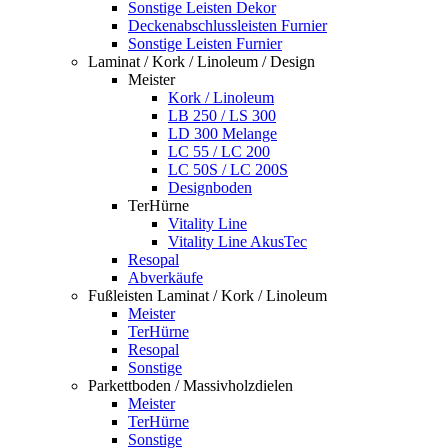
Sonstige Leisten Dekor
Deckenabschlussleisten Furnier
Sonstige Leisten Furnier
Laminat / Kork / Linoleum / Design
Meister
Kork / Linoleum
LB 250 / LS 300
LD 300 Melange
LC 55 / LC 200
LC 50S / LC 200S
Designboden
TerHürne
Vitality Line
Vitality Line AkusTec
Resopal
Abverkäufe
Fußleisten Laminat / Kork / Linoleum
Meister
TerHürne
Resopal
Sonstige
Parkettboden / Massivholzdielen
Meister
TerHürne
Sonstige