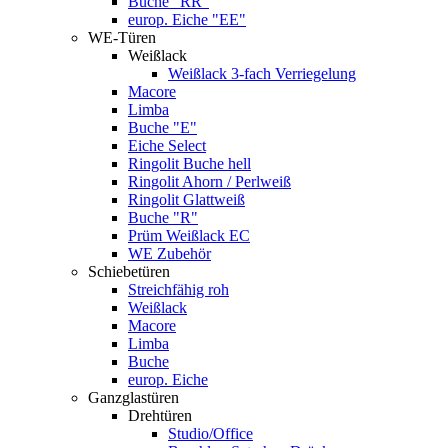
Buche "RR"
europ. Eiche "EE"
WE-Türen
Weißlack
Weißlack 3-fach Verriegelung
Macore
Limba
Buche "E"
Eiche Select
Ringolit Buche hell
Ringolit Ahorn / Perlweiß
Ringolit Glattweiß
Buche "R"
Prüm Weißlack EC
WE Zubehör
Schiebetüren
Streichfähig roh
Weißlack
Macore
Limba
Buche
europ. Eiche
Ganzglastüren
Drehtüren
Studio/Office