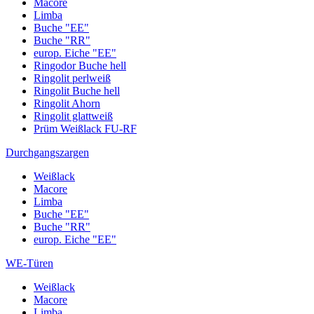
Macore
Limba
Buche "EE"
Buche "RR"
europ. Eiche "EE"
Ringodor Buche hell
Ringolit perlweiß
Ringolit Buche hell
Ringolit Ahorn
Ringolit glattweiß
Prüm Weißlack FU-RF
Durchgangszargen
Weißlack
Macore
Limba
Buche "EE"
Buche "RR"
europ. Eiche "EE"
WE-Türen
Weißlack
Macore
Limba