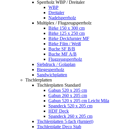
Sperrholz WBP / Dreitaler
WBP
Dreitaler
Nadelsperrholz
Multiplex / Flugzeugsperrholz
Birke 150 x 300 cm
Birke 125 x 250 cm
Birke Deckfurnier MF
Birke Film / Weiß
Buche SF B/B
Buche MF A/B
Flugzeugsperrholz
Siebdruck / Golaplan
Biegesperrholz
Sandwichplatten
Tischlerplatten
Tischlerplatten Standard
Gabun 520 x 205 cm
Gabun 260 x 205 cm
Gabun 520 x 205 cm Leicht Mila
Spandeck 520 x 205 cm
HDF Deck
Spandeck 260 x 205 cm
Tischlerplatten 5-fach (furniert)
Tischlerplatte Deco Stab