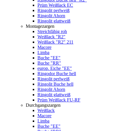
Prüm Weißlack EC
Ringolit perlweiß
Ringolit Ahorn
Ringolit glattweiß
Montagezargen
Streichfähig roh
Weißlack "R2"
Weißlack "R2" 211
Macore
Limba
Buche "EE"
Buche "RR"
europ. Eiche "EE"
Ringodor Buche hell
Ringolit perlweiß
Ringolit Buche hell
Ringolit Ahorn
Ringolit glattweiß
Prüm Weißlack FU-RF
Durchgangszargen
Weißlack
Macore
Limba
Buche "EE"