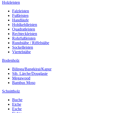
Holzleisten
Falzleisten
Fußleisten
Handläufe
Hohlkehlleisten
Quadratleisten
Rechteckleisten
Rohrfußleisten
Rundstäbe / Riffelstäbe
Sockelleisten
Viertelstäbe
Bodenholz
Bilinga/Bangkirai/Kapur
Sib. Lärche/Douglasie
Megawood
Bambus Moso
Schnittholz
Buche
Eiche
Esche