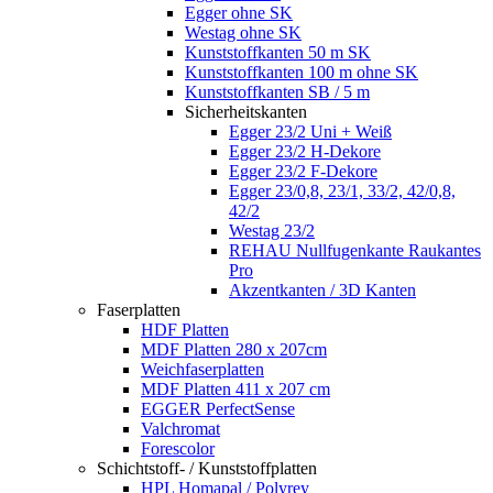
Egger ohne SK
Westag ohne SK
Kunststoffkanten 50 m SK
Kunststoffkanten 100 m ohne SK
Kunststoffkanten SB / 5 m
Sicherheitskanten
Egger 23/2 Uni + Weiß
Egger 23/2 H-Dekore
Egger 23/2 F-Dekore
Egger 23/0,8, 23/1, 33/2, 42/0,8,
42/2
Westag 23/2
REHAU Nullfugenkante Raukantes
Pro
Akzentkanten / 3D Kanten
Faserplatten
HDF Platten
MDF Platten 280 x 207cm
Weichfaserplatten
MDF Platten 411 x 207 cm
EGGER PerfectSense
Valchromat
Forescolor
Schichtstoff- / Kunststoffplatten
HPL Homapal / Polyrey