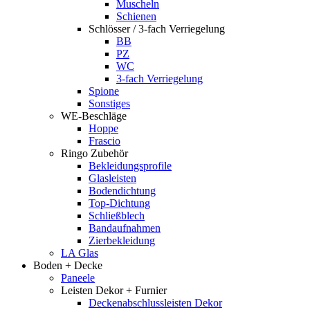
Muscheln
Schienen
Schlösser / 3-fach Verriegelung
BB
PZ
WC
3-fach Verriegelung
Spione
Sonstiges
WE-Beschläge
Hoppe
Frascio
Ringo Zubehör
Bekleidungsprofile
Glasleisten
Bodendichtung
Top-Dichtung
Schließblech
Bandaufnahmen
Zierbekleidung
LA Glas
Boden + Decke
Paneele
Leisten Dekor + Furnier
Deckenabschlussleisten Dekor