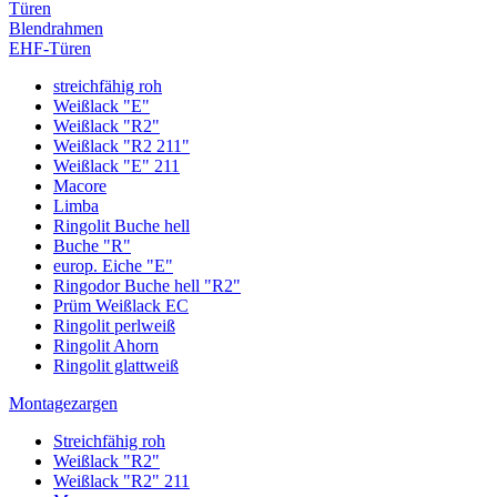
Türen
Blendrahmen
EHF-Türen
streichfähig roh
Weißlack "E"
Weißlack "R2"
Weißlack "R2 211"
Weißlack "E" 211
Macore
Limba
Ringolit Buche hell
Buche "R"
europ. Eiche "E"
Ringodor Buche hell "R2"
Prüm Weißlack EC
Ringolit perlweiß
Ringolit Ahorn
Ringolit glattweiß
Montagezargen
Streichfähig roh
Weißlack "R2"
Weißlack "R2" 211