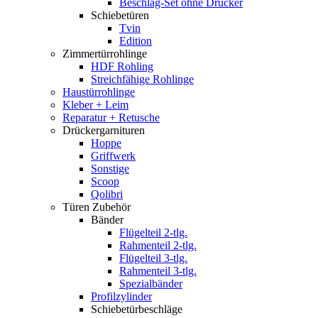
Beschlag-Set ohne Drücker
Schiebetüren
Tvin
Edition
Zimmertürrohlinge
HDF Rohling
Streichfähige Rohlinge
Haustürrohlinge
Kleber + Leim
Reparatur + Retusche
Drückergarnituren
Hoppe
Griffwerk
Sonstige
Scoop
Qolibri
Türen Zubehör
Bänder
Flügelteil 2-tlg.
Rahmenteil 2-tlg.
Flügelteil 3-tlg.
Rahmenteil 3-tlg.
Spezialbänder
Profilzylinder
Schiebetürbeschläge