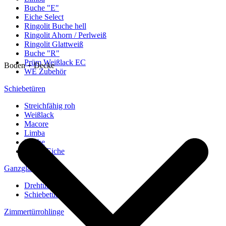
Buche "E"
Eiche Select
Ringolit Buche hell
Ringolit Ahorn / Perlweiß
Ringolit Glattweiß
Buche "R"
Prüm Weißlack EC
Boden + Decke
WE Zubehör
Schiebetüren
Streichfähig roh
Weißlack
Macore
Limba
Buche
europ. Eiche
Ganzglastüren
Drehtüren
Schiebetüren
Zimmertürrohlinge