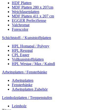
HDF Platten
MDF Platten 280 x 207cm
Weichfaserplatten
MDF Platten 411 x 207 cm
EGGER PerfectSense
Valchromat
Forescolor
Schichtstoff- / Kunststoffplatten
HPL Homapal / Polyrey
HPL Resopal
CPL Egger
Vollkunststoffplatten
HPL Westag / Max / Kaindl
Arbeitsplatten / Fensterbänke
Arbeitsplatten
Fensterbänke
Arbeitsplatten Zubehör
Leimholzplatten / Treppenstufen
Leimholz