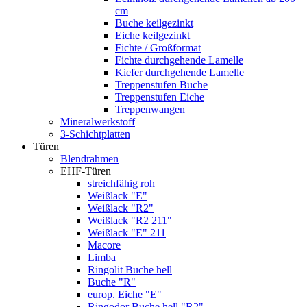
cm
Buche keilgezinkt
Eiche keilgezinkt
Fichte / Großformat
Fichte durchgehende Lamelle
Kiefer durchgehende Lamelle
Treppenstufen Buche
Treppenstufen Eiche
Treppenwangen
Mineralwerkstoff
3-Schichtplatten
Türen
Blendrahmen
EHF-Türen
streichfähig roh
Weißlack "E"
Weißlack "R2"
Weißlack "R2 211"
Weißlack "E" 211
Macore
Limba
Ringolit Buche hell
Buche "R"
europ. Eiche "E"
Ringodor Buche hell "R2"