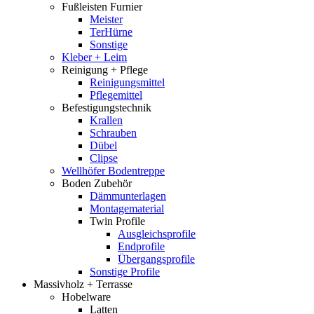
Fußleisten Furnier
Meister
TerHürne
Sonstige
Kleber + Leim
Reinigung + Pflege
Reinigungsmittel
Pflegemittel
Befestigungstechnik
Krallen
Schrauben
Dübel
Clipse
Wellhöfer Bodentreppe
Boden Zubehör
Dämmunterlagen
Montagematerial
Twin Profile
Ausgleichsprofile
Endprofile
Übergangsprofile
Sonstige Profile
Massivholz + Terrasse
Hobelware
Latten