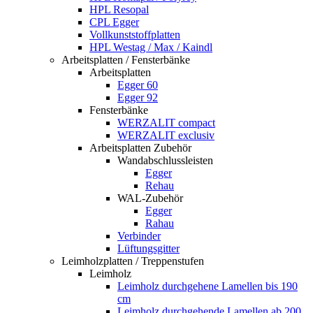
HPL Resopal
CPL Egger
Vollkunststoffplatten
HPL Westag / Max / Kaindl
Arbeitsplatten / Fensterbänke
Arbeitsplatten
Egger 60
Egger 92
Fensterbänke
WERZALIT compact
WERZALIT exclusiv
Arbeitsplatten Zubehör
Wandabschlussleisten
Egger
Rehau
WAL-Zubehör
Egger
Rahau
Verbinder
Lüftungsgitter
Leimholzplatten / Treppenstufen
Leimholz
Leimholz durchgehene Lamellen bis 190
cm
Leimholz durchgehende Lamellen ab 200