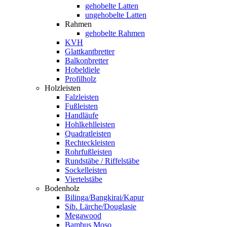
gehobelte Latten
ungehobelte Latten
Rahmen
gehobelte Rahmen
KVH
Glattkantbretter
Balkonbretter
Hobeldiele
Profilholz
Holzleisten
Falzleisten
Fußleisten
Handläufe
Hohlkehlleisten
Quadratleisten
Rechteckleisten
Rohrfußleisten
Rundstäbe / Riffelstäbe
Sockelleisten
Viertelstäbe
Bodenholz
Bilinga/Bangkirai/Kapur
Sib. Lärche/Douglasie
Megawood
Bambus Moso