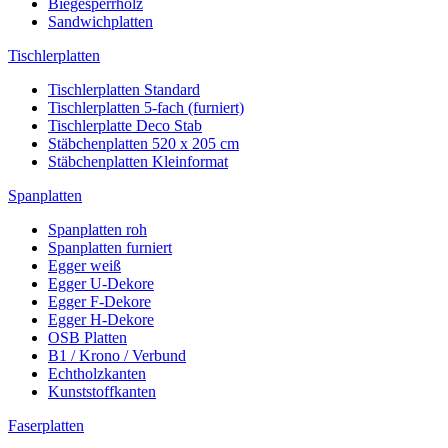
Biegesperrholz
Sandwichplatten
Tischlerplatten
Tischlerplatten Standard
Tischlerplatten 5-fach (furniert)
Tischlerplatte Deco Stab
Stäbchenplatten 520 x 205 cm
Stäbchenplatten Kleinformat
Spanplatten
Spanplatten roh
Spanplatten furniert
Egger weiß
Egger U-Dekore
Egger F-Dekore
Egger H-Dekore
OSB Platten
B1 / Krono / Verbund
Echtholzkanten
Kunststoffkanten
Faserplatten