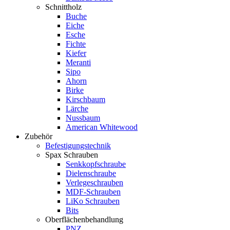
Schnittholz
Buche
Eiche
Esche
Fichte
Kiefer
Meranti
Sipo
Ahorn
Birke
Kirschbaum
Lärche
Nussbaum
American Whitewood
Zubehör
Befestigungstechnik
Spax Schrauben
Senkkopfschraube
Dielenschraube
Verlegeschrauben
MDF-Schrauben
LiKo Schrauben
Bits
Oberflächenbehandlung
PNZ