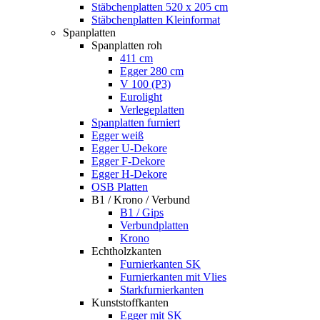
Stäbchenplatten 520 x 205 cm
Stäbchenplatten Kleinformat
Spanplatten
Spanplatten roh
411 cm
Egger 280 cm
V 100 (P3)
Eurolight
Verlegeplatten
Spanplatten furniert
Egger weiß
Egger U-Dekore
Egger F-Dekore
Egger H-Dekore
OSB Platten
B1 / Krono / Verbund
B1 / Gips
Verbundplatten
Krono
Echtholzkanten
Furnierkanten SK
Furnierkanten mit Vlies
Starkfurnierkanten
Kunststoffkanten
Egger mit SK